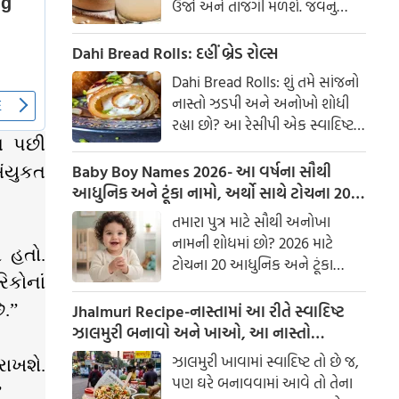
ઉર્જા અને તાજગી મળશે. જવનું
પાણી એક ઉત્તમ ઘરેલું ઉપાય
માનવામાં આવે છે, જે ખાસ કરીને
Dahi Bread Rolls: દહીં બ્રેડ રોલ્સ
ઉનાળામાં ઠંડક આપે છે
Dahi Bread Rolls: શું તમે સાંજનો
નાસ્તો ઝડપી અને અનોખો શોધી
રહ્યા છો? આ રેસીપી એક સ્વાદિષ્ટ
ત પછી
વિકલ્પ આપે છે જે બહારથી ક્રિસ્પી
અને અંદરથી અતિ નરમ છે. મસાલા
Baby Boy Names 2026- આ વર્ષના સૌથી
સંયુકત
અને ક્રીમી ટેક્સચરનું સંપૂર્ણ મિશ્રણ
આધુનિક અને ટૂંકા નામો, અર્થો સાથે ટોચના 20
તેને બધી ઉંમરના લોકોમાં પ્રિય
નામોની યાદી જુઓ.
તમારા પુત્ર માટે સૌથી અનોખા
બનાવે છે.
નામની શોધમાં છો? 2026 માટે
 હતો.
ટોચના 20 આધુનિક અને ટૂંકા
િકોનાં
બાળક છોકરાના નામોની યાદી
તપાસો, અર્થો સાથે, જે તમારા
Jhalmuri Recipe-નાસ્તામાં આ રીતે સ્વાદિષ્ટ
ે.”
બાળકને એક સુંદર ઓળખ આપશે.
ઝાલમુરી બનાવો અને ખાઓ, આ નાસ્તો
મસાલેદાર અને સ્વાદિષ્ટ છે.
ઝાલમુરી ખાવામાં સ્વાદિષ્ટ તો છે જ,
રાખશે.
પણ ઘરે બનાવવામાં આવે તો તેના
”