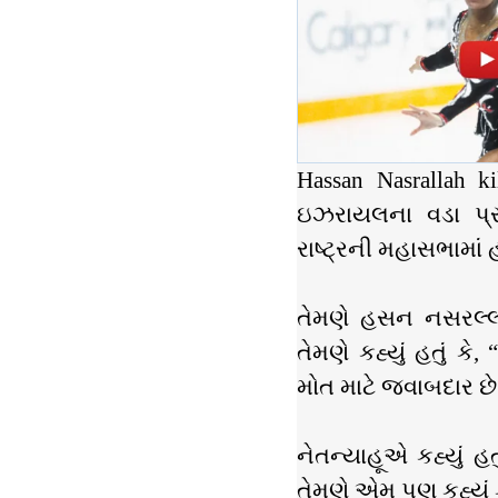
Hassan Nasrallah 
ઇઝરાયલના વડા પ્રધા
રાષ્ટ્રની મહાસભામા
તેમણે હસન નસરલ્લા
તેમણે કહ્યું હતું 
મોત માટે જવાબદાર છે
નેતન્યાહૂએ કહ્યું હ
તેમણે એમ પણ કહ્યું ક