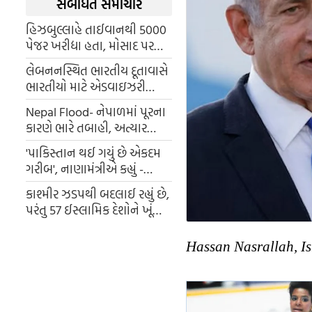
સંબંધિત સમાચાર
હિઝબુલ્લાહે તાઈવાનથી 5000
પેજર ખરીદ્યા હતા, મોસાદ પર
વિસ્ફોટકો મૂકવાનો આરોપ હતો,
લેબનનસ્થિત ભારતીય દૂતાવાસે
હવે સતત બ્લાસ્ટ થઈ રહ્યા છે
ભારતીયો માટે એડવાઇઝરી
જાહેર કરી
Nepal Flood- નેપાળમાં પૂરના
કારણે ભારે તબાહી, અત્યાર
સુધીમાં 112 લોકોના મોત,
'પાકિસ્તાન થઈ ગયું છે એકદમ
ગરીબ', નાણામંત્રીએ કહ્યું -
જનતાએ સહન કરવી પડશે
કાશ્મીર ઝડપથી બદલાઈ રહ્યું છે,
'સંક્રમણની પીડા', જાણો શું છે
પરંતુ 57 ઈસ્લામિક દેશોને ખૂંચી
આ પીડા ?
રહ્યું છે PM મોદીનું 370 વાળું
તીર, જાણો શું કરી હતી જાહેરાત
Hassan Nasrallah, Is