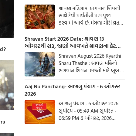
શ્રાવણ મહિનામાં ભગવાન શિવની
સાથે દેવી પાર્વતીની પણ પૂજા
કરવામાં આવે છે. મંગળા ગૌરી વ્રત
અને હરિયાળી તીજ જેવા પ્રસંગોએ
મહેંદી લગાવવી અને લીલા રંગના
Shravan Start 2026 Date: શ્રાવણ 13
કપડાં પહેરવા એ પતિના લાંબા
ઓગસ્ટથી શરૂ, જાણો આવખતે શ્રાવણના કેટલા
આયુષ્ય અને સુખી દામ્પત્ય જીવન
સોમવાર રહેશે
Shravan August 2026 Kyarthi
માટે શુભ માનવામાં આવે છે.
Sharu Thashe : શ્રાવણ મહિનો
આપણી પરંપરાઓમાં, સ્ત્રીઓને
ભગવાન શિવના ભક્તો માટે ખૂબ જ
પ્રકૃતિનું સ્વરૂપ માનવામાં આવે છે.
ખાસ છે. આ મહિનામાં ભગવાન
શિવની પૂજા કરવાથી ઈચ્છાઓ
Aaj Nu Panchang- આજનુ પંચાગ - 6 ઓગસ્ટ
ઝડપથી પૂર્ણ થાય છે. ધાર્મિક
2026
માન્યતાઓ અનુસાર, ભગવાન શિવે
આજનુ પંચાગ - 6 ઓગસ્ટ 2026
આ મહિનામાં દેવી પાર્વતીને પોતાની
સૂર્યોદય - 05:49 AM સૂર્યાસ્ત -
પત્ની તરીકે સ્વીકાર્યા હતા. ચાલો
06:59 PM 6 ઓગસ્ટ, 2026
જાણીએ કે આ વર્ષે શ્રાવણમાં કેટલા
ગુરૂવાર આષાઢ વદ આઠમ - વિક્રમ
સોમવાર હશે.
સંવત 2082