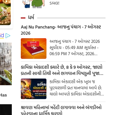
ડબલ!
ધર્મ
Aaj Nu Panchang- આજનુ પંચાગ - 7 ઓગસ્ટ
2026
આજનુ પંચાગ - 7 ઓગસ્ટ 2026
સૂર્યોદય - 05:49 AM સૂર્યાસ્ત -
06:59 PM 7 ઓગસ્ટ, 2026
શુક્રવાર આષાઢ વદ નોમ - વિક્રમ
સંવત 2082
કામિકા એકાદશી ક્યારે છે, 8 કે 9 ઓગસ્ટ, જાણો
વ્રતની સાચી તિથી અને ભગવાન વિષ્ણુની પૂજાનું
શુભ મુહૂર્ત
કામિકા એકાદશી એક ખૂબ જ
પુણ્યશાળી વ્રત માનવામાં આવે છે.
ચાલો આપણે કામિકા એકાદશીની
ચોક્કસ તારીખ અને આ દિવસે પૂજા
કરવાનો શુભ સમય જાણીએ.
શ્રાવણ મહિનામાં મહેંદી લગાવવા અને બંગડીઓ
પહેરવાના ધાર્મિક કારણો