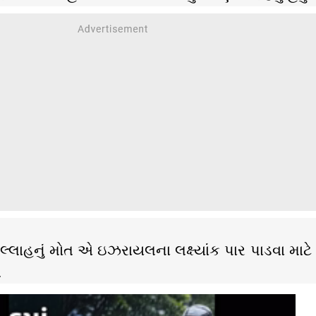
સરલ્લાહનું મોત એ ઇઝરાયલના લક્ષ્યાંક પાર પાડવા માટે
.