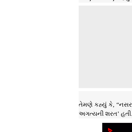
તેમણે કહ્યું કે, “ન
અગત્યની શરત’ હતી