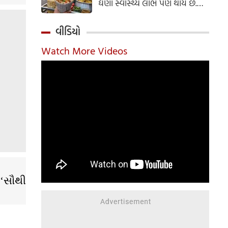
ઘણા સ્વાસ્થ્ય લાભ પણ થાય છે.
ઝાલમુરી બનાવવાની સરળ રેસીપી
અહીં જાણો.
વીડિયો
Watch More Videos
 ‘સૌથી