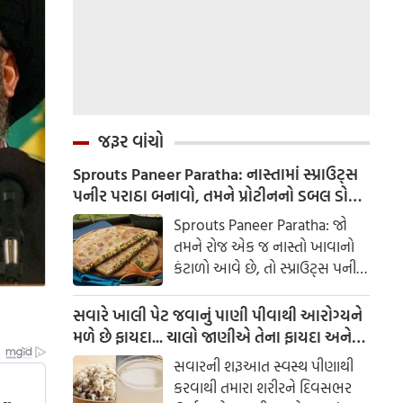
જરૂર વાંચો
Sprouts Paneer Paratha: નાસ્તામાં સ્પ્રાઉટ્સ
પનીર પરાઠા બનાવો, તમને પ્રોટીનનો ડબલ ડોઝ
મળશે
Sprouts Paneer Paratha: જો
તમને રોજ એક જ નાસ્તો ખાવાનો
કંટાળો આવે છે, તો સ્પ્રાઉટ્સ પનીર
પરાઠા બનાવવાનો પ્રયાસ કરો. તે
માત્ર સ્વાદિષ્ટ જ નથી પણ તમારા
સવારે ખાલી પેટ જવાનું પાણી પીવાથી આરોગ્યને
સ્વાસ્થ્ય માટે અતિ ફાયદાકારક પણ
મળે છે ફાયદા... ચાલો જાણીએ તેના ફાયદા અને
છે.
ઉપયોગ કરવાની યોગ્ય રીત
સવારની શરૂઆત સ્વસ્થ પીણાથી
કરવાથી તમારા શરીરને દિવસભર