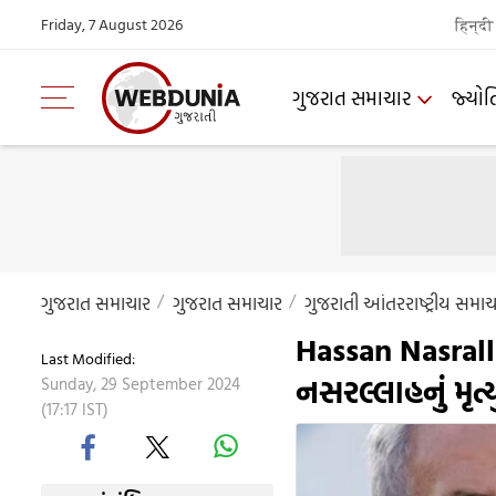
Friday, 7 August 2026
हिन्दी
ગુજરાત સમાચાર
જ્યોત
ગુજરાત સમાચાર
ગુજરાત સમાચાર
ગુજરાતી આંતરરાષ્ટ્રીય સમાચ
Hassan Nasral
Last Modified:
નસરલ્લાહનું મૃત્ય
Sunday, 29 September 2024
(17:17 IST)