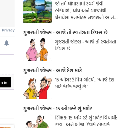
જો તમે ચોમાસામાં સ્વર્ગ જેવી
હરિયાળી, ધોધ અને વાદળોથી
ઘેરાયેલા મનમોહક નજારાનો આનંદ
માણવા માંગતા હો, તો દક્ષિણ
ભારતના આ સુંદર સ્થળોની
ગુજરાતી જોક્સ - આજે તો સ્વતંત્રતા દિવસ છે
મુલાકાત જરૂર લો. આ ડેસ્ટિનેશન્સ
ગુજરાતી જોક્સ - આજે તો સ્વતંત્રતા
તમને કુદરતની ગોદમાં યાદગાર
દિવસ છે
પ્રવાસનો અદભુત અનુભવ કરાવશે.
ગુજરાતી જોક્સ - આજે દેશ માટે
15 ઓગસ્ટે મિત્ર બોલ્યો, "આજે દેશ
માટે કંઈક કરવું છે."
ગુજરાતી જોક્સ - 15 ઓગસ્ટે શું મળે?
શિક્ષક: 15 ઓગસ્ટે શું મળે? વિદ્યાર્થી:
રજા... અને બીજા દિવસે હોમવર્ક