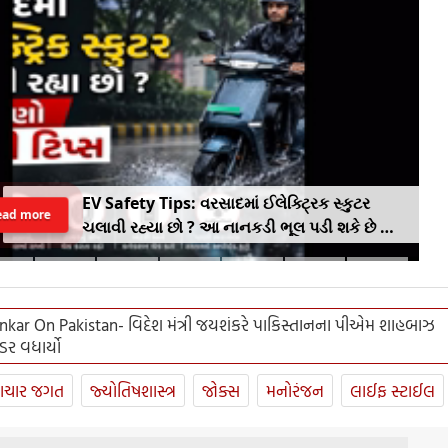
EV Safety Tips: વરસાદમાં ઈલેક્ટ્રિક સ્કુટર
ead more
ચલાવી રહ્યા છો ? આ નાનકડી ભૂલ પડી શકે છે ભારે
.. જાણો સેફ્ટી ટિપ્સ
ankar On Pakistan- વિદેશ મંત્રી જયશંકરે પાકિસ્તાનના પીએમ શાહબાઝ
ર વધાર્યો
ાચાર જગત
જ્યોતિષશાસ્ત્ર
જોક્સ
મનોરંજન
લાઈફ સ્ટાઈલ