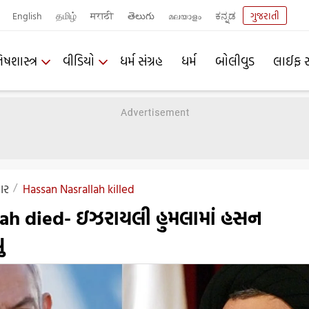
English
தமிழ்
मराठी
తెలుగు
മലയാളം
ಕನ್ನಡ
ગુજરાતી
િષશાસ્ત્ર
વીડિયો
ધર્મ સંગ્રહ
ધર્મ
બોલીવુડ
લાઈફ સ
ાર
Hassan Nasrallah killed
lah died- ઇઝરાયલી હુમલામાં હસન
ુ