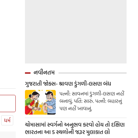
નવીનતમ
ગુજરાતી જોક્સ- શ્રાવણ ડુંગળી-લસણ બંધ
પત્ની: સાવનમાં ડુંગળી-લસણ નહીં
બનાવું. પતિ: સારું. પત્ની: બહારનું
પણ નહીં ખાવાનું.
ધર્મ
ચોમાસામાં સ્વર્ગનો અનુભવ કરવો હોય તો દક્ષિણ
ભારતના આ 5 સ્થળોની જરૂર મુલાકાત લો