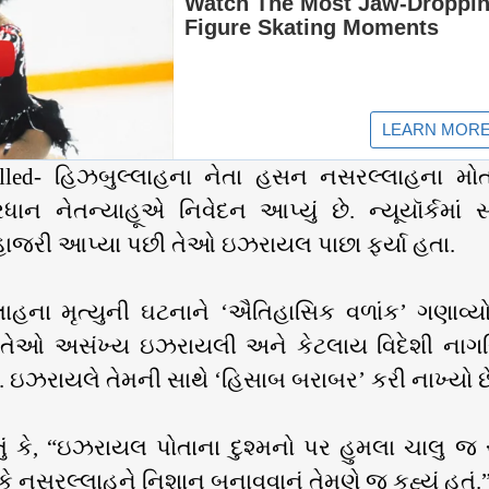
killed- હિઝબુલ્લાહના નેતા હસન નસરલ્લાહના મો
ન નેતન્યાહૂએ નિવેદન આપ્યું છે. ન્યૂયૉર્કમાં 
ં હાજરી આપ્યા પછી તેઓ ઇઝરાયલ પાછા ફર્યા હતા.
હના મૃત્યુની ઘટનાને ‘ઐતિહાસિક વળાંક’ ગણાવ્યો
કે, “તેઓ અસંખ્ય ઇઝરાયલી અને કેટલાય વિદેશી નાગર
. ઇઝરાયલે તેમની સાથે ‘હિસાબ બરાબર’ કરી નાખ્યો છ
તું કે, “ઇઝરાયલ પોતાના દુશ્મનો પર હુમલા ચાલુ જ 
ે નસરલ્લાહને નિશાન બનાવવાનું તેમણે જ કહ્યું હતું.