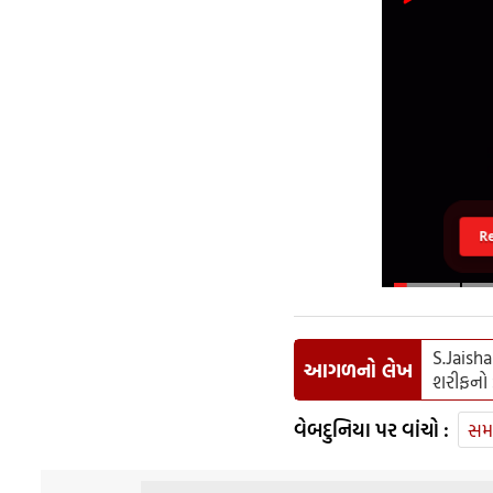
R
S.Jaish
આગળનો લેખ
શરીફનો ડ
વેબદુનિયા પર વાંચો :
સમ