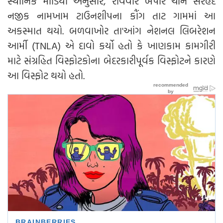
સ્થાનિક મીડિયા અનુસાર, રવિવારે બપોરે ચીન સરહદ
નજીક નામખામ ટાઉનશીપના કૌંગ તાટ ગામમાં આ
અકસ્માત થયો. બળવાખોર તા'આંગ નેશનલ લિબરેશન
આર્મી (TNLA) એ દાવો કર્યો હતો કે ખાણકામ કામગીરી
માટે સંગ્રહિત વિસ્ફોટકોના બેદરકારીપૂર્વક વિસ્ફોટને કારણે
આ વિસ્ફોટ થયો હતો.