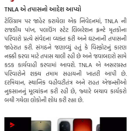
TNLA એ તપાસનો આદેશ આપ્યો
ટેલિગ્રામ પર જાહેર કરાયેલા એક નિવેદનમાં, TNLA ની
રાજકીય પાંખ, પલાઉંગ સ્ટેટ લિબરેશન ફ્રન્ટે મૃતકોના
પરિવારો પ્રત્યે સંવેદના વ્યક્ત કરી અને ઘટનાની તપાસની
જાહેરાત કરી. સંગઠને જણાવ્યું હતું કે વિસ્ફોટનું કારણ
નક્કી કરવા માટે તપાસ ચાલી રહી છે અને જવાબદારો સામે
કડક કાર્યવાહી કરવામાં આવશે. TNLA એ અસરગ્રસ્ત
પરિવારોને શક્ય તમામ સહાયની ખાતરી આપી છે.
દરમિયાન, સ્થાનિક વહીવટીતંત્ર અને રાહત એજન્સીઓ
નુકસાનનું મૂલ્યાંકન કરી રહી છે, જ્યારે બચાવ કાર્યકરો
બચી ગયેલા લોકોની શોધ કરી રહ્યા છે.