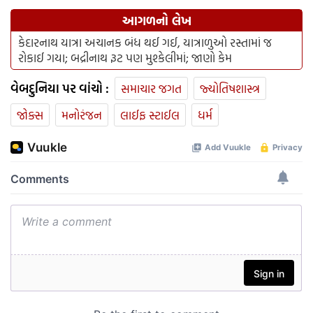
આગળનો લેખ
કેદારનાથ યાત્રા અચાનક બંધ થઈ ગઈ, યાત્રાળુઓ રસ્તામાં જ
રોકાઈ ગયા; બદ્રીનાથ રૂટ પણ મુશ્કેલીમાં; જાણો કેમ
વેબદુનિયા પર વાંચો :
સમાચાર જગત
જ્યોતિષશાસ્ત્ર
જોક્સ
મનોરંજન
લાઈફ સ્ટાઈલ
ધર્મ