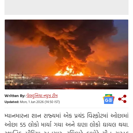
Written By:
વેબદુનિયા ન્યુઝ ટીમ
Updated:
Mon, 1 Jun 2026 (14:50 IST)
મ્યાનમારના શાન રાજ્યમાં એક પ્રચંડ વિસ્ફોટમાં ઓછામાં
ઓછા 55 લોકો માર્યા ગયા અને ઘણા લોકો ઘાયલ થયા.