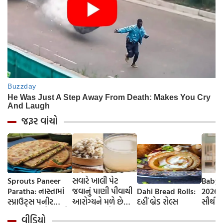
જરૂર વાંચો
Sprouts Paneer
સવારે ખાલી પેટ
Baby 
Paratha: નાસ્તામાં
જવાનું પાણી પીવાથી
Dahi Bread Rolls:
2026-
સ્પ્રાઉટ્સ પનીર
આરોગ્યને મળે છે
દહીં બ્રેડ રોલ્સ
સૌથી 
પરાઠા બનાવો, તમને
ફાયદા... ચાલો
ટૂંકા ન
વીડિયો
પ્રોટીનનો ડબલ ડોઝ
જાણીએ તેના ફાયદા
ટોચના