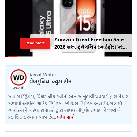
Amazon Great Freedom Sale
Read more
2026 શરૂ, ફ્લેગશિપ સ્માર્ટફોંસ પર
બંપર ડિસ્કાઉંટ, ચેક કરો ઓફર
About Writer
વેબદુનિયા ન્યુઝ ટીમ
અમારા સ્ટ્રિંગર્સ, વિશ્વસનીય સ્ત્રોતો અને અનુભવી પત્રકારો દ્વારા તૈયાર
કરવામાં આવેલી ગ્રાઉંડ રિપોર્ટ્સ, સ્પેશ્યલ રિપોર્ટ્સ અને રીયલ ટાઈમ
અપડેટ્સને વરિષ્ઠ સંપાદકો દ્વારા સાવધાનીપૂર્વક તપાસીને જાણીને
પ્રકાશિત કરવામાં આવે છે....
બધા વાંચો