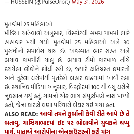
— HUSSEIN (@PulseOrbit)
May 31, 2026
મૃતકોમાં 25 મહિલાઓ
મીડિયા અહેવાલો અનુસાર, વિસ્ફોટથી સમગ્ર ગામમાં ભારે
હાહાકાર મચી ગયો. મૃતકોમાં 25 મહિલાઓ અને 30
પુરુષોનો સમાવેશ થાય છે. અકસ્માત બાદ રાહત અને
બચાવ કામગીરી ચાલુ છે. બચાવ ટીમો કાટમાળ નીચે
દટાયેલા લોકોને શોધી રહી છે, જ્યારે ક્ષતિગ્રસ્ત ઇમારતો
અને તૂટેલા ઘરોમાંથી મૃતદેહો બહાર કાઢવામાં આવી રહ્યા
છે. સ્થાનિક મીડિયા અનુસાર, વિસ્ફોટમાં 100 થી વધુ ઘરોને
નુકસાન થયું હતું. ગામનો એક ભાગ સંપૂર્ણપણે નાશ પામ્યો
હતો, જેના કારણે ઘણા પરિવારો બેઘર થઈ ગયા હતા.
ALSO READ:
આવો તમને કુર્બાની કેવી રીતે આપે છે તે
બતાવુ, ગાઝિયાબાદમાં ઈદ પર બોલાવીને યુવકને ચપ્પુ
માર્યુ, માતાએ આરોપીના એનકાઉંટરની કરી માંગ