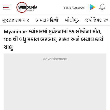
Sat, 8 Aug 2026
ગુજરાત સમાચાર
શ્રાવણ મહિનો
બોલીવુડ
જ્યોતિષશાસ્ત્ર
Myanmar: મ્યાંમારમાં દુર્ઘટનામાં 55 લોકોના મોત,
100 થી વધુ મકાન બરબાદ, રાહત અને બચાવ કાર્ય
ચાલુ