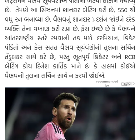
બેટ્સમેન વૈભવ સૂર્યવંશીએ પોતાના બેટથી તોફાન મચાવ્યુ
છે. તેમણે આ સિઝનમાં શાનદાર બેટિંગ કરી છે, 550 થી
વધુ રન બનાવ્યા છે. વૈભવનું શાનદાર પ્રદર્શન જોઈને દરેક
વ્યક્તિ તેના વખાણ કરી રહ્યા છે. ફેંસ ઇચ્છે છે કે વૈભવને
આંતરરાષ્ટ્રીય સ્તરે રમવાની તક મળે. દરમિયાન, ક્રિકેટ
પંડિતો અને ફેંસ સતત વૈભવ સૂર્યવંશીની તુલના સચિન
તેંડુલકર સાથે કરે છે, પરંતુ ભૂતપૂર્વ ક્રિકેટર અને RCB
બેટિંગ કોચ દિનેશ કાર્તિક માને છે કે હાલમાં કોઈએ
વૈભવની તુલના સચિન સાથે ન કરવી જોઈએ.