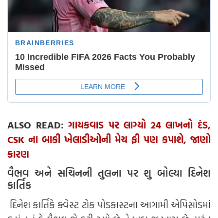
ALSO READ:
ગાયકવાડ પર લાગ્યો 24 લાખનો દંડ,
CSK ના બાકી ખેલાડીઓની મેચ ફી પણ કપાશે, જાણો
કારણ
વૈભવ અને સચિનની તુલના પર શુ બોલ્યા દિનેશ
કાર્તિક
દિનેશ કાર્તિકે ક્વેસ્ટ ટોક પોડકાસ્ટના આગામી એપિસોડમાં