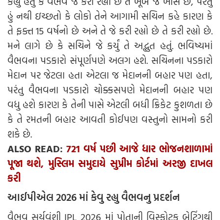
કહ્યું હતું કે વૈભવ જે કરી રહ્યો છે તે ખૂબ જ ખાસ છે, પરંતુ
હું નથી ઇચ્છતો કે લોકો તેને આગામી સચિન કહે કારણ કે
તે ફક્ત 15 વર્ષનો છે અને તે જે કરી રહ્યો છે તે કરી રહ્યો છે.
મને લાગે છે કે સચિને જે કર્યું તે અદ્ભુત હતું. ભવિષ્યમાં
વૈભવના પડકારો સંપૂર્ણપણે અલગ હશે. સચિનના પડકારો
મેદાન પર જેટલા હતા એટલા જ મેદાનની બહાર પણ હતા,
પરંતુ વૈભવના પડકારો ચોક્કસપણે મેદાનની બહાર પણ
વધુ હશે કારણ કે તેની પાસે એટલી બધી ક્રિકેટ કુશળતા છે
કે તે રમતની બહાર આવતી કોઈપણ વસ્તુનો સામનો કરી
શકે છે.
ALSO READ:
721 વર્ષ પછી આજે ધાર ભોજનશાળામાં
પૂજા થશે, મુસ્લિમ સમુદાયે સુપ્રીમ કોર્ટમાં અરજી દાખલ
કરી
આઈપીએલ 2026 માં કેવુ રહ્યુ વૈભવનુ પ્રદર્શન
વૈભવ સૂર્યવંશી IPL 2026 માં પોતાની વિસ્ફોટક બેટિંગથી