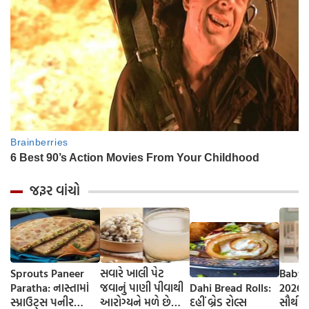
જરૂર વાંચો
Sprouts Paneer
સવારે ખાલી પેટ
Baby 
Paratha: નાસ્તામાં
જવાનું પાણી પીવાથી
Dahi Bread Rolls:
2026-
સ્પ્રાઉટ્સ પનીર
આરોગ્યને મળે છે
દહીં બ્રેડ રોલ્સ
સૌથી 