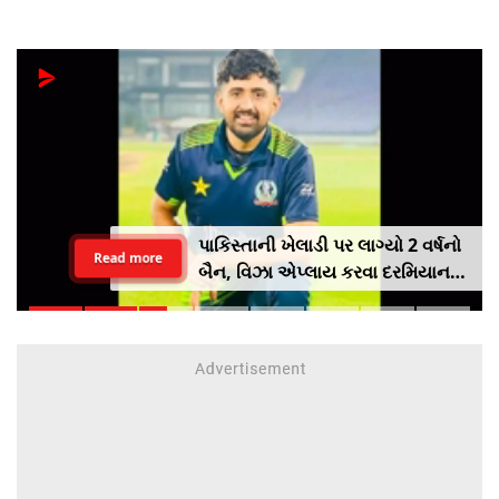
પાકિસ્તાની ખેલાડી પર લાગ્યો 2 વર્ષનો
Read more
બૈન, વિઝા એપ્લાય કરવા દરમિયાન
આપી ખોટી માહિતી