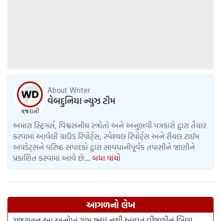
About Writer
વેબદુનિયા ન્યુઝ ટીમ
અમારા સ્ટ્રિંગર્સ, વિશ્વસનીય સ્ત્રોતો અને અનુભવી પત્રકારો દ્વારા તૈયાર
કરવામાં આવેલી ગ્રાઉંડ રિપોર્ટ્સ, સ્પેશ્યલ રિપોર્ટ્સ અને રીયલ ટાઈમ
અપડેટ્સને વરિષ્ઠ સંપાદકો દ્વારા સાવધાનીપૂર્વક તપાસીને જાણીને
પ્રકાશિત કરવામાં આવે છે....
બધા વાંચો
આગળનો લેખ
ગુજરાતનું આ અનોખું ગામ જ્યાં નથી આવતું વીજળીનું બિલ!