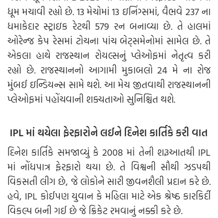
ધૂમ મચાવી રહ્યો છે. 13 મેચોમાં 13 ઇનિંગ્સમાં, વૈભવે 237 ના
ધમાકેદાર સ્ટ્રાઇક રેટથી 579 રન બનાવ્યા છે. તે હાલમાં
ઓરેન્જ કેપ રેસમાં ટોચના પાંચ બેટ્સમેનોમાં સામેલ છે. તે
એકલા હાથે રાજસ્થાન રોયલ્સનું પ્લેઓફમાં નેતૃત્વ કરી
રહ્યો છે. રાજસ્થાનનો આગામી મુકાબલો 24 મે ના રોજ
મુંબઈ ઇન્ડિયન્સ સામે થશે. આ મેચ જીતવાથી રાજસ્થાનની
પ્લેઓફમાં પહોંચવાની શક્યતાઓ સુનિશ્ચિત થશે.
IPL માં થયેલા ફેરફારોને લઈને દિનેશ કાર્તિકે કરી વાત
દિનેશ કાર્તિકે સમજાવ્યું કે 2008 માં તેની શરૂઆતથી IPL
માં નોંધપાત્ર ફેરફારો થયા છે. તે વિશ્વની સૌથી ઝડપથી
વિકસતી લીગ છે, જે લોકોને સારી જીવનશૈલી પ્રદાન કરે છે.
હવે, IPL કોઈપણ યુવાન કે મહિલા માટે એક શ્રેષ્ઠ કારકિર્દી
વિકલ્પ બની ગઈ છે જે ક્રિકેટ રમવાનું નક્કી કરે છે.