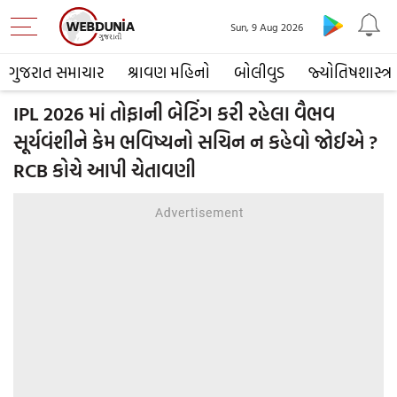
Sun, 9 Aug 2026
ગુજરાત સમાચાર
શ્રાવણ મહિનો
બોલીવુડ
જ્યોતિષશાસ્ત્ર
IPL 2026 માં તોફાની બેટિંગ કરી રહેલા વૈભવ
સૂર્યવંશીને કેમ ભવિષ્યનો સચિન ન કહેવો જોઈએ ?
RCB કોચે આપી ચેતાવણી