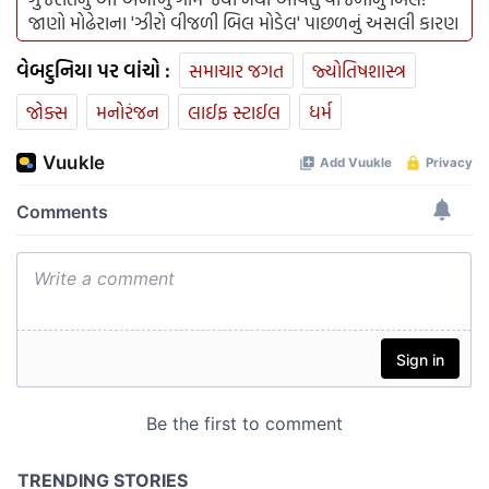
જાણો મોઢેરાના 'ઝીરો વીજળી બિલ મોડેલ' પાછળનું અસલી કારણ
વેબદુનિયા પર વાંચો :
સમાચાર જગત
જ્યોતિષશાસ્ત્ર
જોક્સ
મનોરંજન
લાઈફ સ્ટાઈલ
ધર્મ