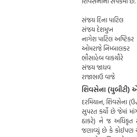
શિવસેનાના સંપર્કમાં છ
સંજય દિના પાટિલ
સંજય દેશમુખ
નાગેશ પાટિલ અષ્ટિકર
ઓમરાજે નિમ્બાલકર
ભૌસાહેબ વાકચૌરે
સંજય જાધવ
રાજાભાઉ વાજે
શિવસેના (યુબીટી) એ
દરમિયાન, શિવસેના (ઉદ
સુપરત કર્યો છે જેમાં 
ઠાકરે) ને જ અધિકૃત ર
જણાવ્યું છે કે કોઈપ