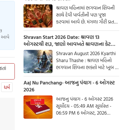
શ્રાવણ મહિનામાં ભગવાન શિવની
સાથે દેવી પાર્વતીની પણ પૂજા
કરવામાં આવે છે. મંગળા ગૌરી વ્રત
અને હરિયાળી તીજ જેવા પ્રસંગોએ
યલ
મહેંદી લગાવવી અને લીલા રંગના
Shravan Start 2026 Date: શ્રાવણ 13
ાં આવે
કપડાં પહેરવા એ પતિના લાંબા
ઓગસ્ટથી શરૂ, જાણો આવખતે શ્રાવણના કેટલા
આયુષ્ય અને સુખી દામ્પત્ય જીવન
સોમવાર રહેશે
Shravan August 2026 Kyarthi
માટે શુભ માનવામાં આવે છે.
Sharu Thashe : શ્રાવણ મહિનો
આપણી પરંપરાઓમાં, સ્ત્રીઓને
ભગવાન શિવના ભક્તો માટે ખૂબ જ
તાં
પ્રકૃતિનું સ્વરૂપ માનવામાં આવે છે.
ખાસ છે. આ મહિનામાં ભગવાન
શિવની પૂજા કરવાથી ઈચ્છાઓ
Aaj Nu Panchang- આજનુ પંચાગ - 6 ઓગસ્ટ
ધર્મ
ઝડપથી પૂર્ણ થાય છે. ધાર્મિક
2026
માન્યતાઓ અનુસાર, ભગવાન શિવે
આજનુ પંચાગ - 6 ઓગસ્ટ 2026
આ મહિનામાં દેવી પાર્વતીને પોતાની
સૂર્યોદય - 05:49 AM સૂર્યાસ્ત -
પત્ની તરીકે સ્વીકાર્યા હતા. ચાલો
06:59 PM 6 ઓગસ્ટ, 2026
જાણીએ કે આ વર્ષે શ્રાવણમાં કેટલા
ગુરૂવાર આષાઢ વદ આઠમ - વિક્રમ
સોમવાર હશે.
સંવત 2082