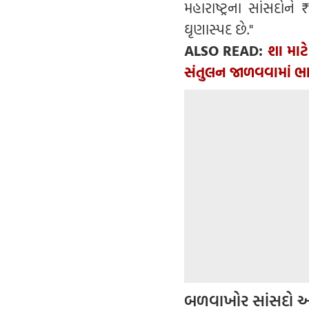
મહારાષ્ટ્રના સાંસદ
ઘૃણાસ્પદ છે."
ALSO READ:
શા માટ
સંતુલન જાળવવામાં ભા
બળવાખોર સાંસદો અ