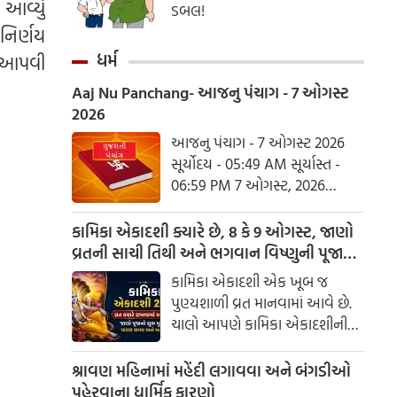
આવ્યું
ડબલ!
નિર્ણય
ધર્મ
ક આપવી
Aaj Nu Panchang- આજનુ પંચાગ - 7 ઓગસ્ટ
2026
આજનુ પંચાગ - 7 ઓગસ્ટ 2026
સૂર્યોદય - 05:49 AM સૂર્યાસ્ત -
06:59 PM 7 ઓગસ્ટ, 2026
શુક્રવાર આષાઢ વદ નોમ - વિક્રમ
સંવત 2082
કામિકા એકાદશી ક્યારે છે, 8 કે 9 ઓગસ્ટ, જાણો
વ્રતની સાચી તિથી અને ભગવાન વિષ્ણુની પૂજાનું
શુભ મુહૂર્ત
કામિકા એકાદશી એક ખૂબ જ
પુણ્યશાળી વ્રત માનવામાં આવે છે.
ચાલો આપણે કામિકા એકાદશીની
ચોક્કસ તારીખ અને આ દિવસે પૂજા
કરવાનો શુભ સમય જાણીએ.
શ્રાવણ મહિનામાં મહેંદી લગાવવા અને બંગડીઓ
પહેરવાના ધાર્મિક કારણો