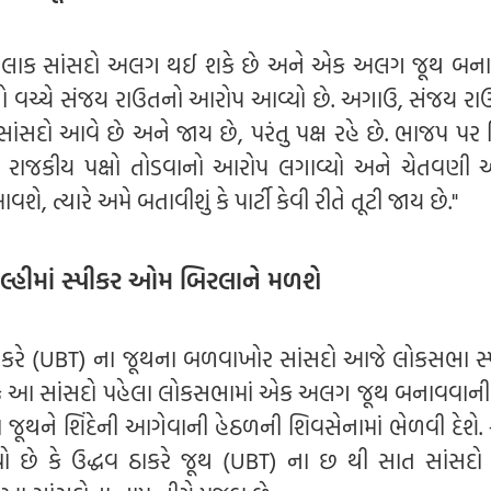
ેટલાક સાંસદો અલગ થઈ શકે છે અને એક અલગ જૂથ બના
 વચ્ચે સંજય રાઉતનો આરોપ આવ્યો છે. અગાઉ, સંજય રાઉતે 
 સાંસદો આવે છે અને જાય છે, પરંતુ પક્ષ રહે છે. ભાજપ પર
ર રાજકીય પક્ષો તોડવાનો આરોપ લગાવ્યો અને ચેતવણી 
 ત્યારે અમે બતાવીશું કે પાર્ટી કેવી રીતે તૂટી જાય છે."
લ્હીમાં સ્પીકર ઓમ બિરલાને મળશે
 ઠાકરે (UBT) ના જૂથના બળવાખોર સાંસદો આજે લોકસભા સ્
ે કે આ સાંસદો પહેલા લોકસભામાં એક અલગ જૂથ બનાવવાની પ્ર
જૂથને શિંદેની આગેવાની હેઠળની શિવસેનામાં ભેળવી દેશે. સ
ે કે ઉદ્ધવ ઠાકરે જૂથ (UBT) ના છ થી સાત સાંસદો શ