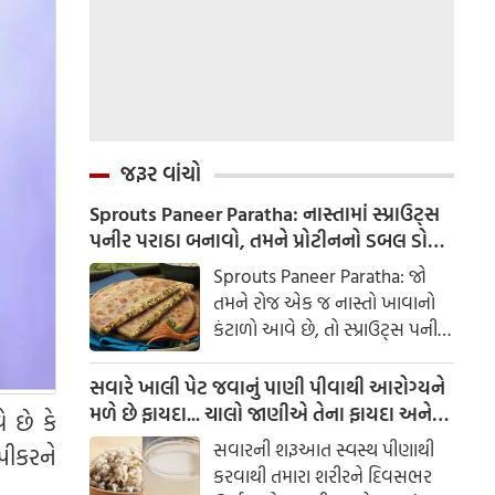
જરૂર વાંચો
Sprouts Paneer Paratha: નાસ્તામાં સ્પ્રાઉટ્સ
પનીર પરાઠા બનાવો, તમને પ્રોટીનનો ડબલ ડોઝ
મળશે
Sprouts Paneer Paratha: જો
તમને રોજ એક જ નાસ્તો ખાવાનો
કંટાળો આવે છે, તો સ્પ્રાઉટ્સ પનીર
પરાઠા બનાવવાનો પ્રયાસ કરો. તે
માત્ર સ્વાદિષ્ટ જ નથી પણ તમારા
સવારે ખાલી પેટ જવાનું પાણી પીવાથી આરોગ્યને
સ્વાસ્થ્ય માટે અતિ ફાયદાકારક પણ
મળે છે ફાયદા... ચાલો જાણીએ તેના ફાયદા અને
ે છે કે
છે.
ઉપયોગ કરવાની યોગ્ય રીત
સવારની શરૂઆત સ્વસ્થ પીણાથી
પીકરને
કરવાથી તમારા શરીરને દિવસભર