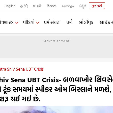
English
தமிழ்
मराठी
తెలుగు
മലയാളം
ಕನ್ನಡ
ગુજરાતી
િષશાસ્ત્ર
વીડિયો
ધર્મ સંગ્રહ
ધર્મ
બોલીવુડ
લાઈફ સ
tra Shiv Sena UBT Crisis
hiv Sena UBT Crisis- બળવાખોર શિવસે
ો ટૂંક સમયમાં સ્પીકર ઓમ બિરલાને મળશે,
શરૂ થઈ ગઈ છે.