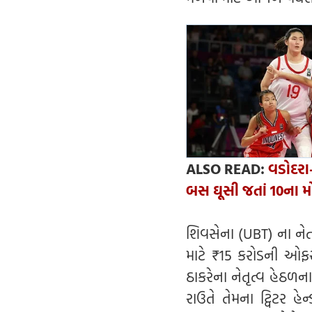
ALSO READ:
વડોદરા
બસ ઘૂસી જતાં 10ના મો
શિવસેના (UBT) ના નેતા
માટે ₹15 કરોડની ઓફર
ઠાકરેના નેતૃત્વ હેઠ
રાઉતે તેમના ટ્વિટર હેન