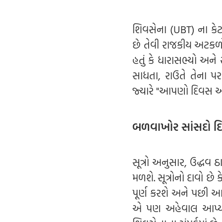
શિવસેના (UBT) ના ક
છે તેવી રાજકીય અટકળો
હતું કે ધારાસભ્યો અને
સાધતા, રાઉતે તેના પ
જ્યારે "આપણો દિવસ આવશે,
બળવાખોર સાંસદો દિ
સૂત્રો અનુસાર, ઉદ્ધવ
મળશે. સૂત્રોનો દાવો છ
પૂર્ણ કરશે અને પછી આ 
એ પણ અહેવાલ આપ્યો છ