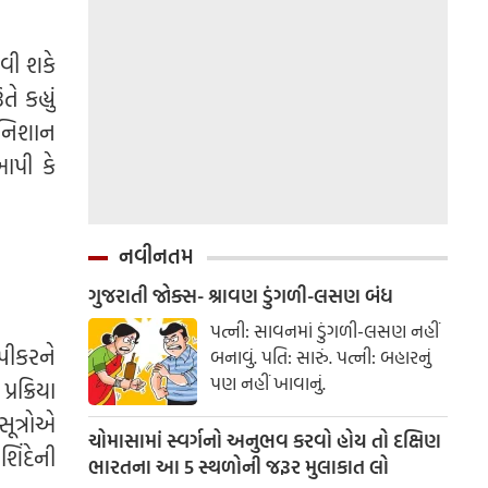
વી શકે
કહ્યું
 નિશાન
આપી કે
નવીનતમ
ગુજરાતી જોક્સ- શ્રાવણ ડુંગળી-લસણ બંધ
પત્ની: સાવનમાં ડુંગળી-લસણ નહીં
પીકરને
બનાવું. પતિ: સારું. પત્ની: બહારનું
પણ નહીં ખાવાનું.
ક્રિયા
ૂત્રોએ
ચોમાસામાં સ્વર્ગનો અનુભવ કરવો હોય તો દક્ષિણ
િંદેની
ભારતના આ 5 સ્થળોની જરૂર મુલાકાત લો