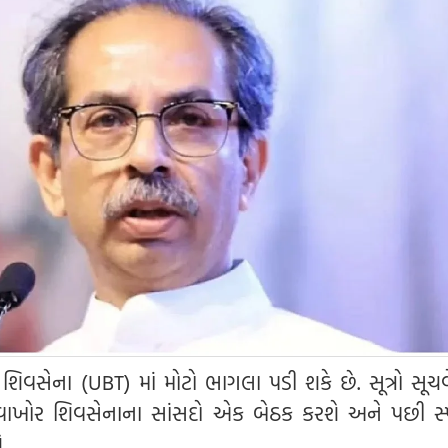
ં શિવસેના (UBT) માં મોટો ભાગલા પડી શકે છે. સૂત્રો સૂચવ
વાખોર શિવસેનાના સાંસદો એક બેઠક કરશે અને પછી સ્
.