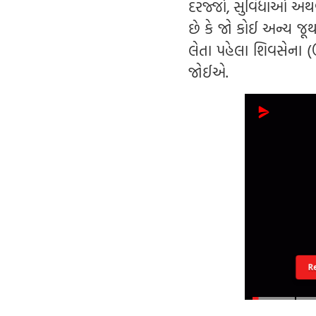
દરજ્જો, સુવિધાઓ અથવા
છે કે જો કોઈ અન્ય જૂ
લેતા પહેલા શિવસેના (
જોઈએ.
R