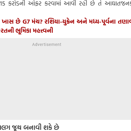
ોને ₹15 કરોડની ઓફર કરવામાં આવી રહી છે તે આઘાતજ
ે ખાસ છે G7 મંચ? રશિયા-યુક્રેન અને મધ્ય-પૂર્વના તણાવ
રતની ભૂમિકા મહત્ત્વની
લગ જૂથ બનાવી શકે છે