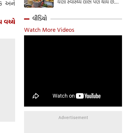
ઘણા સ્વાસ્થ્ય લાભ પણ થાય છે.
નક અને
ઝાલમુરી બનાવવાની સરળ રેસીપી
અહીં જાણો.
વીડિયો
 વચ્ચે
Watch More Videos