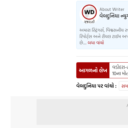
About Writer
વેબદુનિયા ન્ય
અમારા સ્ટ્રિંગર્સ, વિશ્વસનીય સ
રિપોર્ટ્સ અને રીયલ ટાઈમ અપડ
છે....
બધા વાંચો
વડોદરા-
આગળનો લેખ
10ના મોત
વેબદુનિયા પર વાંચો :
સમ