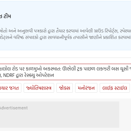
ુઝ ટીમ
્ત્રોતો અને અનુભવી પત્રકારો દ્વારા તૈયાર કરવામાં આવેલી ગ્રાઉંડ રિપોર્ટ્સ, સ્પેશ્
ેટ્સને વરિષ્ઠ સંપાદકો દ્વારા સાવધાનીપૂર્વક તપાસીને જાણીને પ્રકાશિત કરવામ
હાલોલ રોડ પર કાળમુખો અકસ્માત: ઊભેલી ટ્રક પાછળ લક્ઝરી બસ ઘૂસી જ
, NDRF દ્વારા રેસ્ક્યુ ઓપરેશન
ાચાર જગત
જ્યોતિષશાસ્ત્ર
જોક્સ
મનોરંજન
લાઈફ સ્ટાઈલ