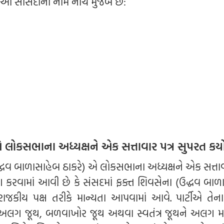
ે. આ સાંસદોના નામ નીચે મુજબ છે:
 લોકસભાના અધ્યક્ષને એક સત્તાવાર પત્ર સુપરત કર્ય
્ધવ બાળાસાહેબ ઠાકરે) એ લોકસભાના અધ્યક્ષને એક સત્તાવા
માંગ કરવામાં આવી છે કે સંસદમાં ફક્ત શિવસેના (ઉદ્ધવ બા
ાજકીય પક્ષ તરીકે માન્યતા આપવામાં આવે. પાર્ટીએ તેના પ
ણ અલગ જૂથ, બળવાખોર જૂથ અથવા સ્વતંત્ર જૂથને અલગ મા