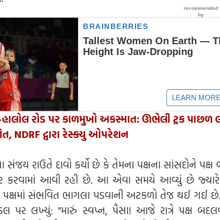
-હાલોલ રોડ પર કાળમુખો અકસ્માત: ઊભેલી ટ્રક પાછળ 
ત, NDRF દ્વારા રેસ્ક્યુ ઓપરેશન
 સંજય રાઉતે દાવો કર્યો છે કે તેમના પક્ષના સાંસદોને પક્
 કરવામાં આવી રહી છે. આ એવા સમયે આવ્યું છે જ્યારે
ળના પક્ષમાં સંભવિત ભાગલા પડવાની અટકળો તેજ થઈ ગઈ છે
્ડલ પર લખ્યું: "મારું સ્વપ્ન, પૈસા! આજે રાત્રે પક્ષ બદલ