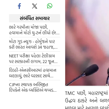
સંબંધિત સમાચાર
ભારે ગરમીના મોજા પછી,
હવામાને મોટો યુ-ટર્ન લીધો છે!
IMD એ તેની ચેતવણી બદલી છે,
મોટા ગુડ ન્યુઝ - હોર્મુજને પાર
ઘણા રાજ્યોમાં વાવાઝોડા અને
કરી ભારત આવશે 34 જહાજ,
ભારે વરસાદની ચેતવણી આપી
જાણો તેના પર શુ શુ લાદેલુ છે ?
છે.
NEET પરીક્ષા પહેલા ટેલીગ્રામ
પર સરકારની લગામ, 22 જૂન
સુધી નહી કરી શકે એક્સેસ
દિલ્હી-એનસીઆરમાં હવામાન
બદલાયું, ભારે વરસાદ સાથે
જોરદાર વાવાઝોડું આવ્યું, જેના
CJPના સ્થાપક અભિજીત
કારણે ઘણી જગ્યાએ વૃક્ષો પડી
દિપકેને એક વ્યક્તિએ થપ્પડ
TMC પછી, મહારાષ્ટ્રમા
ગયા
મારી, આરોપીને કસ્ટડીમાં
ઉદ્ધવ ઠાકરે અને બળ
લેવામાં આવ્યો; વીડિયો સામે
આવ્યો.
મળવા માટે આગળ વધશે