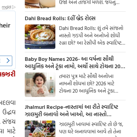
ઉર્જા અને તાજગી મળશે. જવનું
પાણી એક ઉત્તમ ઘરેલું ઉપાય
માનવામાં આવે છે, જે ખાસ કરીને
Dahi Bread Rolls: દહીં બ્રેડ રોલ્સ
ઉનાળામાં ઠંડક આપે છે
Dahi Bread Rolls: શું તમે સાંજનો
નાસ્તો ઝડપી અને અનોખો શોધી
રહ્યા છો? આ રેસીપી એક સ્વાદિષ્ટ
વિકલ્પ આપે છે જે બહારથી ક્રિસ્પી
અને અંદરથી અતિ નરમ છે. મસાલા
Baby Boy Names 2026- આ વર્ષના સૌથી
અને ક્રીમી ટેક્સચરનું સંપૂર્ણ મિશ્રણ
આધુનિક અને ટૂંકા નામો, અર્થો સાથે ટોચના 20
તેને બધી ઉંમરના લોકોમાં પ્રિય
લક્ઝરી
નામોની યાદી જુઓ.
તમારા પુત્ર માટે સૌથી અનોખા
બનાવે છે.
નામની શોધમાં છો? 2026 માટે
ટોચના 20 આધુનિક અને ટૂંકા
બાળક છોકરાના નામોની યાદી
ષ બદલવા
તપાસો, અર્થો સાથે, જે તમારા
Jhalmuri Recipe-નાસ્તામાં આ રીતે સ્વાદિષ્ટ
 ઉદ્ધવ
બાળકને એક સુંદર ઓળખ આપશે.
ઝાલમુરી બનાવો અને ખાઓ, આ નાસ્તો
. સંજય
મસાલેદાર અને સ્વાદિષ્ટ છે.
ઝાલમુરી ખાવામાં સ્વાદિષ્ટ તો છે જ,
વા માટે
પણ ઘરે બનાવવામાં આવે તો તેના