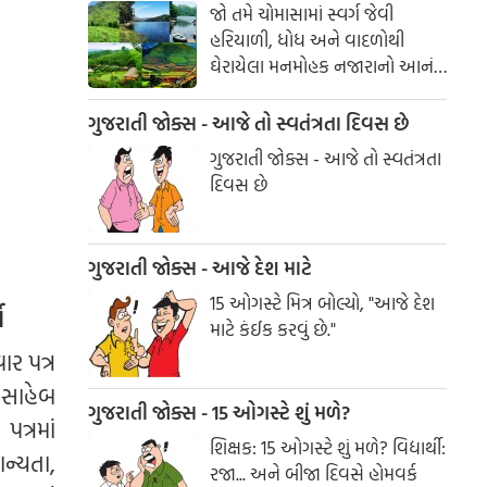
જો તમે ચોમાસામાં સ્વર્ગ જેવી
હરિયાળી, ધોધ અને વાદળોથી
ઘેરાયેલા મનમોહક નજારાનો આનંદ
માણવા માંગતા હો, તો દક્ષિણ
ભારતના આ સુંદર સ્થળોની
ગુજરાતી જોક્સ - આજે તો સ્વતંત્રતા દિવસ છે
મુલાકાત જરૂર લો. આ ડેસ્ટિનેશન્સ
ગુજરાતી જોક્સ - આજે તો સ્વતંત્રતા
તમને કુદરતની ગોદમાં યાદગાર
દિવસ છે
પ્રવાસનો અદભુત અનુભવ કરાવશે.
ગુજરાતી જોક્સ - આજે દેશ માટે
15 ઓગસ્ટે મિત્ર બોલ્યો, "આજે દેશ
ો
માટે કંઈક કરવું છે."
ર પત્ર
ળાસાહેબ
ગુજરાતી જોક્સ - 15 ઓગસ્ટે શું મળે?
ત્રમાં
શિક્ષક: 15 ઓગસ્ટે શું મળે? વિદ્યાર્થી:
ન્યતા,
રજા... અને બીજા દિવસે હોમવર્ક