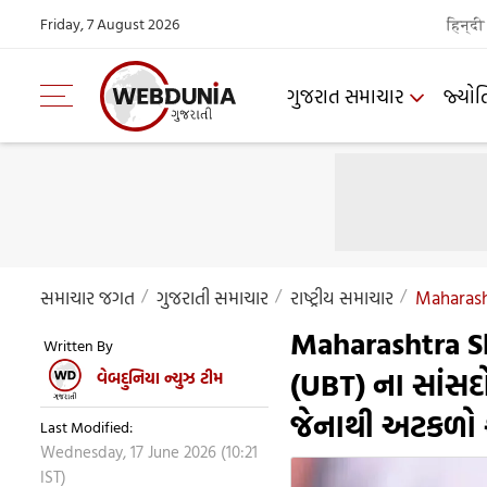
Friday, 7 August 2026
हिन्दी
ગુજરાત સમાચાર
જ્યોત
સમાચાર જગત
ગુજરાતી સમાચાર
રાષ્ટ્રીય સમાચાર
Maharash
Maharashtra S
Written By
(UBT) ના સાંસદ
વેબદુનિયા ન્યુઝ ટીમ
જેનાથી અટકળો 
Last Modified:
Wednesday, 17 June 2026 (10:21
IST)