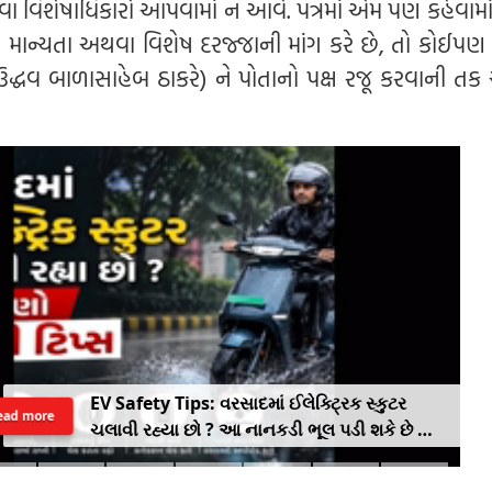
 વિશેષાધિકારો આપવામાં ન આવે. પત્રમાં એમ પણ કહેવામાં 
થ માન્યતા અથવા વિશેષ દરજ્જાની માંગ કરે છે, તો કોઈપણ 
ઉદ્ધવ બાળાસાહેબ ઠાકરે) ને પોતાનો પક્ષ રજૂ કરવાની ત
EV Safety Tips: વરસાદમાં ઈલેક્ટ્રિક સ્કુટર
ead more
ચલાવી રહ્યા છો ? આ નાનકડી ભૂલ પડી શકે છે ભારે
.. જાણો સેફ્ટી ટિપ્સ