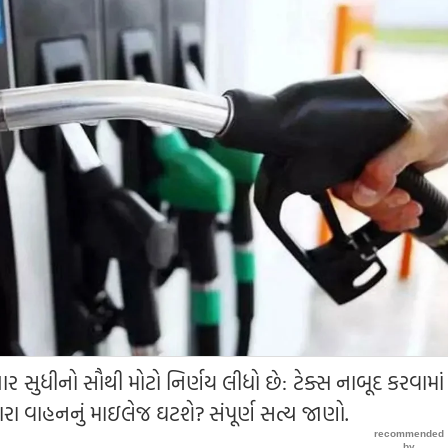
્યાર સુધીનો સૌથી મોટો નિર્ણય લીધો છે: ટેક્સ નાબૂદ કરવામા
ારા વાહનનું માઇલેજ ઘટશે? સંપૂર્ણ સત્ય જાણો.