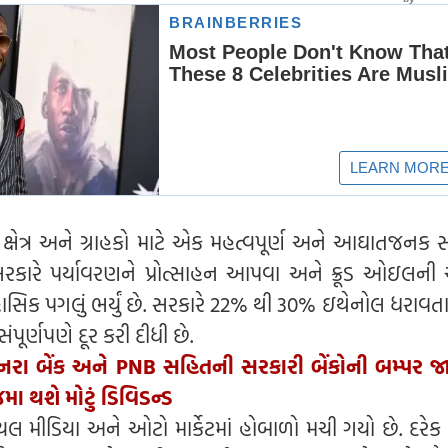
ષેત્ર અને ગ્રાહકો માટે એક મહત્વપૂર્ણ અને આઘાતજનક 
્ર સરકારે પર્યાવરણને પ્રોત્સાહન આપવા અને ક્રૂડ ઓઇલન
સિક પગલું ભર્યું છે. સરકારે 22% થી 30% ઇથેનોલ ધરાવત
પૂર્ણપણે દૂર કરી દીધી છે.
ેનરા બેંક અને PNB સહિતની સરકારી બેંકોની બમ્પર જા
ા થશે મોટું ડિવિડન્ડ
 મીડિયા અને ઓટો માર્કેટમાં હોબાળો મચી ગયો છે. દરેક વ