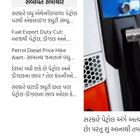
સંબંધિત સમાચાર
સરકારે વધુ એથેનૉલવાળા પેટ્રોલ
પરથી એક્સાઈઝ ડ્યુટી સંમ્પૂર્ણ
પણે હટાવી, જાણો કોણે થશે
Fuel Export Duty Cut:
ફાયદો
આજથી પેટ્રોલ, ડીઝલ અને
ઉડ્ડયન બળતણ પરની ડ્યુટી
Petrol Diesel Price Hike
ઘટાડવામાં આવી છે. જાણો કે શું
Alert- સામાન્ય જનતાને વધુ
તેની તમારા ખિસ્સા પર પણ
એક મોટો આંચકો લાગશે! પેટ્રોલ
અસર થશે
દેશમાં વધી શકે છે પેટ્રોલ અને
અને ડીઝલના ભાવમાં પ્રતિ
ડીઝલના ભાવ ? તેલ કંપનીઓ
લિટર 5 રૂપિયાનો વધારો થઈ શકે
દર મહિને 30,000 કરોડ રૂપિયાનું
છે.
સરકારે ઘટાડી ડ્યુટી છતા પણ
ઉઠાવી રહી છે નુકસાન
પેટ્રોલ-ડીઝલના ભાવ ઓછા કેમ
ન થયા... જાણી લો એક લીટરના
રેટનો પુરો હિસાબ
સરકારે પેટ્રોલ અંગે અત
છે! પરંતુ શું આનાથી તમ