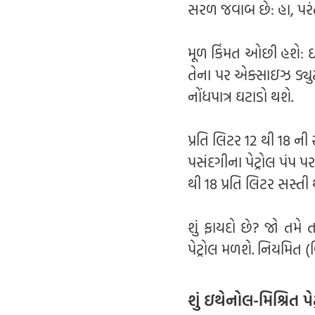
સરળ જવાબ છે: હા, પરં
મૂળ કિંમત ઓછી હશે: ઇથે
તેના પર એક્સાઇઝ ડ્યુટ
નોંધપાત્ર ઘટાડો થશે.
પ્રતિ લિટર 12 થી 18 ની
પસંદગીના પેટ્રોલ પંપ પર
થી 18 પ્રતિ લિટર સસ્તી
શું ફાયદો છે? જો તમે
પેટ્રોલ મળશે. નિયમિત (બ
શું ઇથેનોલ-મિશ્રિત 