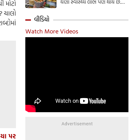
ઘણા સ્વાસ્થ્ય લાભ પણ થાય છે.
થી મોટો
ઝાલમુરી બનાવવાની સરળ રેસીપી
ે? ચાલો
અહીં જાણો.
વીડિયો
્દોમાં
Watch More Videos
િયા પર