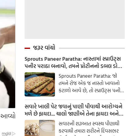
જરૂર વાંચો
Sprouts Paneer Paratha: નાસ્તામાં સ્પ્રાઉટ્સ
પનીર પરાઠા બનાવો, તમને પ્રોટીનનો ડબલ ડોઝ
મળશે
Sprouts Paneer Paratha: જો
તમને રોજ એક જ નાસ્તો ખાવાનો
કંટાળો આવે છે, તો સ્પ્રાઉટ્સ પનીર
પરાઠા બનાવવાનો પ્રયાસ કરો. તે
માત્ર સ્વાદિષ્ટ જ નથી પણ તમારા
સવારે ખાલી પેટ જવાનું પાણી પીવાથી આરોગ્યને
સ્વાસ્થ્ય માટે અતિ ફાયદાકારક પણ
મળે છે ફાયદા... ચાલો જાણીએ તેના ફાયદા અને
ં આવ્યો
છે.
ઉપયોગ કરવાની યોગ્ય રીત
સવારની શરૂઆત સ્વસ્થ પીણાથી
કરવાથી તમારા શરીરને દિવસભર