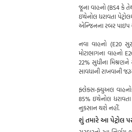
જૂના વાહનો (BS4 કે તે
ઇથેનોલ ધરાવતા પેટ્રોલથ
એન્જિનના રબર પાઇપ અન
નવા વાહનો (E20 સુસં
મોટાભાગના વાહનો E2
22% સુધીના મિશ્રણને 
સાવધાની રાખવાની જરૂર
ફ્લેક્સ-ફ્યુઅલ વાહન
85% ઇથેનોલ ધરાવતા પ
નુકસાન થશે નહીં.
શું તમારે આ પેટ્રોલ 