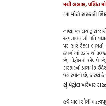
મચી બબાલ, પ્રણિત મોરે
આ મોટો સરકારી નિર્ણ
નાણા મંત્રાલય દ્વારા 
અપનાવવાની ગતિ વધારવ
પર ભારે ટેક્સ લાગતો 
કંપનીઓ 22% થી 30% 
છે) પેટ્રોલમાં ભેળવે
સરકારનો પ્રાથમિક ઉદ્
વધારવાનો છે, કારણ કે 
શું પેટ્રોલ ખરેખર સસ
હવે ચાલો સૌથી મહત્વપૂર્