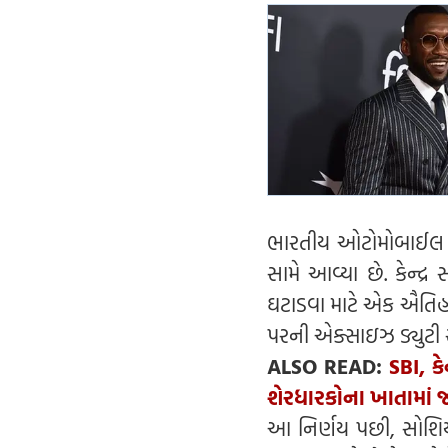
ભારતીય ઓટોમોબાઈલ ક્
સામે આવ્યા છે. કેન્દ
ઘટાડવા માટે એક ઐતિહા
પરની એક્સાઇઝ ડ્યુટી સં
ALSO READ:
SBI, ક
શેરધારકોના ખાતામાં જમ
આ નિર્ણય પછી, સોશિયલ