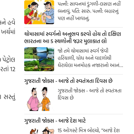
પત્ની: સાવનમાં ડુંગળી-લસણ નહીં
બનાવું. પતિ: સારું. પત્ની: બહારનું
પણ નહીં ખાવાનું.
અને હવે
ર્ચમાં
ચોમાસામાં સ્વર્ગનો અનુભવ કરવો હોય તો દક્ષિણ
ભારતના આ 5 સ્થળોની જરૂર મુલાકાત લો
જો તમે ચોમાસામાં સ્વર્ગ જેવી
હરિયાળી, ધોધ અને વાદળોથી
પેટ્રોલ
ઘેરાયેલા મનમોહક નજારાનો આનંદ
રતાં 12
માણવા માંગતા હો, તો દક્ષિણ
ભારતના આ સુંદર સ્થળોની
ગુજરાતી જોક્સ - આજે તો સ્વતંત્રતા દિવસ છે
મુલાકાત જરૂર લો. આ ડેસ્ટિનેશન્સ
ગુજરાતી જોક્સ - આજે તો સ્વતંત્રતા
તમને કુદરતની ગોદમાં યાદગાર
સસ્તું
દિવસ છે
પ્રવાસનો અદભુત અનુભવ કરાવશે.
ગુજરાતી જોક્સ - આજે દેશ માટે
15 ઓગસ્ટે મિત્ર બોલ્યો, "આજે દેશ