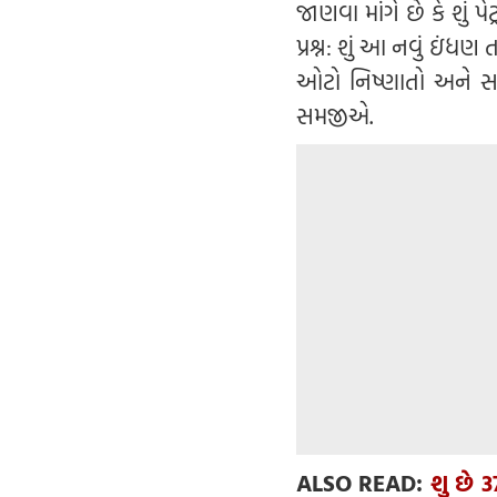
જાણવા માંગે છે કે શું 
પ્રશ્ન: શું આ નવું ઇં
ઓટો નિષ્ણાતો અને સ
સમજીએ.
ALSO READ:
શુ છે 