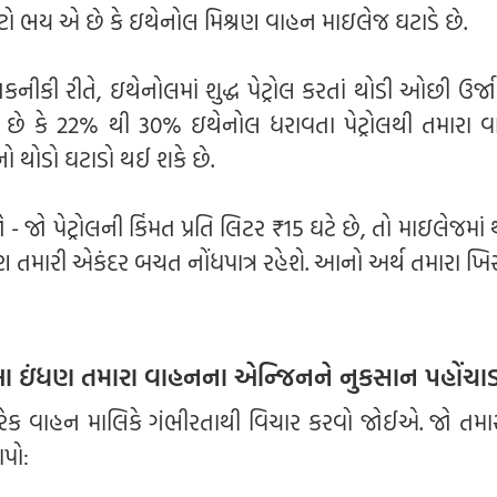
ટો ભય એ છે કે ઇથેનોલ મિશ્રણ વાહન માઇલેજ ઘટાડે છે.
કનીકી રીતે, ઇથેનોલમાં શુદ્ધ પેટ્રોલ કરતાં થોડી ઓછી ઉર્
છે કે 22% થી 30% ઇથેનોલ ધરાવતા પેટ્રોલથી તમારા 
ો થોડો ઘટાડો થઈ શકે છે.
 જો પેટ્રોલની કિંમત પ્રતિ લિટર ₹15 ઘટે છે, તો માઇલેજમાં 
 તમારી એકંદર બચત નોંધપાત્ર રહેશે. આનો અર્થ તમારા ખિસ
 આ ઇંધણ તમારા વાહનના એન્જિનને નુકસાન પહોંચાડ
દરેક વાહન માલિકે ગંભીરતાથી વિચાર કરવો જોઈએ. જો તમાર
પો: