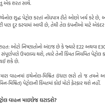
તુ એક શરત સાથે.
નોલ શુદ્ધ પેટ્રોલ કરતાં નોંધપાત્ર રીતે ઓછો ખર્ચ કરે છે, 
ી પણ દૂર કરવામાં આવી છે, તેથી તેલ કંપનીઓ માટે એકંદર ખ
 રાહત: ઓટો નિષ્ણાતોનો અંદાજ છે કે જ્યારે E22 અથવા E30 
 સંપૂર્ણપણે ઉપલબ્ધ થશે, ત્યારે તેની કિંમત નિયમિત પેટ્રોલ ક
 થઈ શકે છે.
 તમારા વાહનમાં ઇથેનોલ-મિશ્રિત ઇંધણ ભરો તો જ તમને આ 
િન-મિશ્રિત) પેટ્રોલની કિંમતમાં કોઈ મોટો ફેરફાર થશે નહીં.
પેટ્રોલ વાહન માઇલેજ ઘટાડશે?