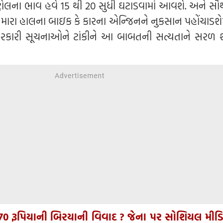
પેટ્રોલના ભાવ હવે 15 થી 20 સુધી ઘટાડવામાં આવશે. અને સૌ
ધણ તમારા હાલના બાઇક કે કારના એન્જિનને નુકસાન પહોંચાડશ
રકારી સૂચનાઓને ટાંકીને આ બાબતની સત્યતાને સરળ શબ
370 રૂપિયાની બિરયાની વિવાદ ? જેના પર સોશિયલ મીડ