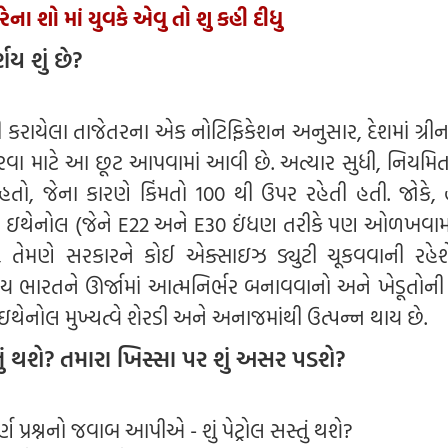
ના શો માં યુવકે એવુ તો શુ કહી દીધુ
ય શું છે?
જારી કરાયેલા તાજેતરના એક નોટિફિકેશન અનુસાર, દેશમાં ગ્ર
ા માટે આ છૂટ આપવામાં આવી છે. અત્યાર સુધી, નિયમિત પ
હતો, જેના કારણે કિંમતો 100 થી ઉપર રહેતી હતી. જોકે, હ
ઇથેનોલ (જેને E22 અને E30 ઇંધણ તરીકે પણ ઓળખવામ
 છે, તેમણે સરકારને કોઈ એક્સાઇઝ ડ્યુટી ચૂકવવાની રહેશે
દેશ્ય ભારતને ઊર્જામાં આત્મનિર્ભર બનાવવાનો અને ખેડૂતો
ઇથેનોલ મુખ્યત્વે શેરડી અને અનાજમાંથી ઉત્પન્ન થાય છે.
્તું થશે? તમારા ખિસ્સા પર શું અસર પડશે?
ણ પ્રશ્નનો જવાબ આપીએ - શું પેટ્રોલ સસ્તું થશે?