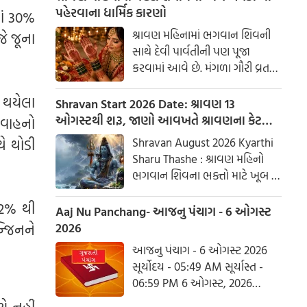
પહેરવાના ધાર્મિક કારણો
માં 30%
શ્રાવણ મહિનામાં ભગવાન શિવની
જે જૂના
સાથે દેવી પાર્વતીની પણ પૂજા
કરવામાં આવે છે. મંગળા ગૌરી વ્રત
અને હરિયાળી તીજ જેવા પ્રસંગોએ
 થયેલા
મહેંદી લગાવવી અને લીલા રંગના
Shravan Start 2026 Date: શ્રાવણ 13
કપડાં પહેરવા એ પતિના લાંબા
ઓગસ્ટથી શરૂ, જાણો આવખતે શ્રાવણના કેટલા
 વાહનો
આયુષ્ય અને સુખી દામ્પત્ય જીવન
સોમવાર રહેશે
Shravan August 2026 Kyarthi
ે થોડી
માટે શુભ માનવામાં આવે છે.
Sharu Thashe : શ્રાવણ મહિનો
આપણી પરંપરાઓમાં, સ્ત્રીઓને
ભગવાન શિવના ભક્તો માટે ખૂબ જ
પ્રકૃતિનું સ્વરૂપ માનવામાં આવે છે.
ખાસ છે. આ મહિનામાં ભગવાન
22% થી
શિવની પૂજા કરવાથી ઈચ્છાઓ
Aaj Nu Panchang- આજનુ પંચાગ - 6 ઓગસ્ટ
ઝડપથી પૂર્ણ થાય છે. ધાર્મિક
2026
્જિનને
માન્યતાઓ અનુસાર, ભગવાન શિવે
આજનુ પંચાગ - 6 ઓગસ્ટ 2026
આ મહિનામાં દેવી પાર્વતીને પોતાની
સૂર્યોદય - 05:49 AM સૂર્યાસ્ત -
પત્ની તરીકે સ્વીકાર્યા હતા. ચાલો
06:59 PM 6 ઓગસ્ટ, 2026
જાણીએ કે આ વર્ષે શ્રાવણમાં કેટલા
ગુરૂવાર આષાઢ વદ આઠમ - વિક્રમ
સોમવાર હશે.