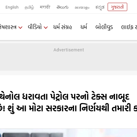
English
தமிழ்
मराठी
తెలుగు
മലയാളം
ಕನ್ನಡ
ગુજરાતી
િષશાસ્ત્ર
વીડિયો
ધર્મ સંગ્રહ
ધર્મ
બોલીવુડ
લાઈફ સ
નોલ ધરાવતા પેટ્રોલ પરનો ટેક્સ નાબૂદ
ે! શું આ મોટા સરકારના નિર્ણયથી તમારી ક