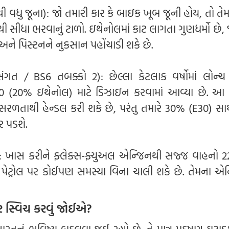
થી વધુ જૂના): જો તમારી કાર કે બાઇક ખૂબ જૂની હોય, તો તે
ી સીધા ભરવાનું ટાળો. ઇથેનોલમાં કાટ લાગતા ગુણધર્મો છે, 
ે પિસ્ટનને નુકસાન પહોંચાડી શકે છે.
ગત / BS6 તબક્કો 2): છેલ્લા કેટલાક વર્ષોમાં લોન્ચ
0 (20% ઇથેનોલ) માટે ડિઝાઇન કરવામાં આવ્યા છે. આ
સરળતાથી હેન્ડલ કરી શકે છે, પરંતુ તમારે 30% (E30) સાથ
 પડશે.
ો: ખાસ કરીને ફ્લેક્સ-ફ્યુઅલ એન્જિનથી સજ્જ વાહનો 
ેટ્રોલ પર કોઈપણ સમસ્યા વિના ચાલી શકે છે. તેમના એન
પર સ્વિચ કરવું જોઈએ?