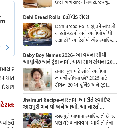
ઉર્જા અને તાજગી મળશે. જવનું
પાણી એક ઉત્તમ ઘરેલું ઉપાય
માનવામાં આવે છે, જે ખાસ કરીને
Dahi Bread Rolls: દહીં બ્રેડ રોલ્સ
ઉનાળામાં ઠંડક આપે છે
Dahi Bread Rolls: શું તમે સાંજનો
નાસ્તો ઝડપી અને અનોખો શોધી
રહ્યા છો? આ રેસીપી એક સ્વાદિષ્ટ
વિકલ્પ આપે છે જે બહારથી ક્રિસ્પી
અને અંદરથી અતિ નરમ છે. મસાલા
Baby Boy Names 2026- આ વર્ષના સૌથી
અને ક્રીમી ટેક્સચરનું સંપૂર્ણ મિશ્રણ
આધુનિક અને ટૂંકા નામો, અર્થો સાથે ટોચના 20
તેને બધી ઉંમરના લોકોમાં પ્રિય
સમાચાર
નામોની યાદી જુઓ.
તમારા પુત્ર માટે સૌથી અનોખા
બનાવે છે.
ી આયાત
નામની શોધમાં છો? 2026 માટે
ટોચના 20 આધુનિક અને ટૂંકા
ા ઇંધણ
બાળક છોકરાના નામોની યાદી
તપાસો, અર્થો સાથે, જે તમારા
Jhalmuri Recipe-નાસ્તામાં આ રીતે સ્વાદિષ્ટ
હેરાત:
બાળકને એક સુંદર ઓળખ આપશે.
ઝાલમુરી બનાવો અને ખાઓ, આ નાસ્તો
મસાલેદાર અને સ્વાદિષ્ટ છે.
ઝાલમુરી ખાવામાં સ્વાદિષ્ટ તો છે જ,
્યક્તિ
પણ ઘરે બનાવવામાં આવે તો તેના