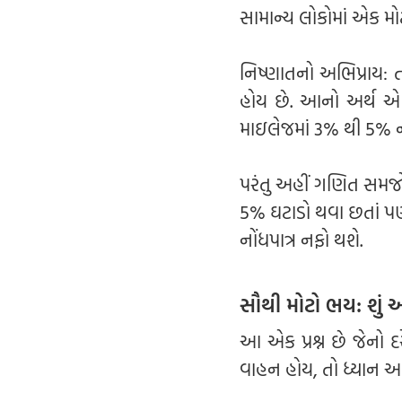
સામાન્ય લોકોમાં એક મો
નિષ્ણાતનો અભિપ્રાય: ત
હોય છે. આનો અર્થ એ 
માઇલેજમાં 3% થી 5% ન
પરંતુ અહીં ગણિત સમજો -
5% ઘટાડો થવા છતાં પણ
નોંધપાત્ર નફો થશે.
સૌથી મોટો ભય: શું
આ એક પ્રશ્ન છે જેનો 
વાહન હોય, તો ધ્યાન આ