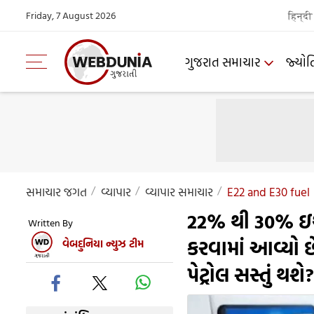
Friday, 7 August 2026
हिन्दी
ગુજરાત સમાચાર
જ્યોત
સમાચાર જગત
વ્યાપાર
વ્યાપાર સમાચાર
E22 and E30 fuel
22% થી 30% ઇથે
Written By
કરવામાં આવ્યો છ
વેબદુનિયા ન્યુઝ ટીમ
પેટ્રોલ સસ્તું થશે?