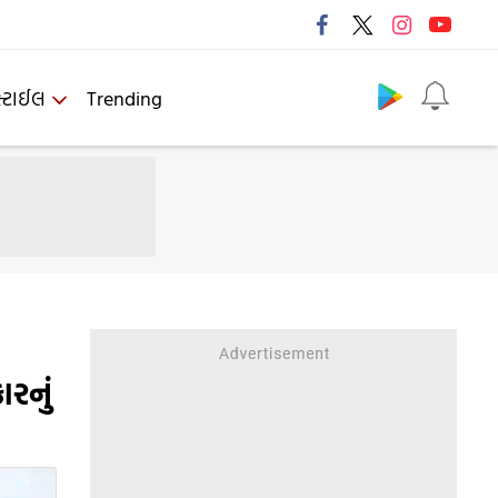
Follow us
્ટાઈલ
Trending
ારનું