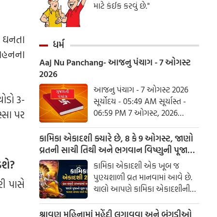
માટે કંઈક કરવું છે."
જા ઘનતા
ધર્મ
વાહનના
Aaj Nu Panchang- આજનુ પંચાગ - 7 ઓગસ્ટ
2026
આજનુ પંચાગ - 7 ઓગસ્ટ 2026
થોડો 3-
સૂર્યોદય - 05:49 AM સૂર્યાસ્ત -
06:59 PM 7 ઓગસ્ટ, 2026
્સા પર
શુક્રવાર આષાઢ વદ નોમ - વિક્રમ
સંવત 2082
કામિકા એકાદશી ક્યારે છે, 8 કે 9 ઓગસ્ટ, જાણો
વ્રતની સાચી તિથી અને ભગવાન વિષ્ણુની પૂજાનું
શુભ મુહૂર્ત
શે?
કામિકા એકાદશી એક ખૂબ જ
પુણ્યશાળી વ્રત માનવામાં આવે છે.
ી પાસે
ચાલો આપણે કામિકા એકાદશીની
ચોક્કસ તારીખ અને આ દિવસે પૂજા
કરવાનો શુભ સમય જાણીએ.
શ્રાવણ મહિનામાં મહેંદી લગાવવા અને બંગડીઓ