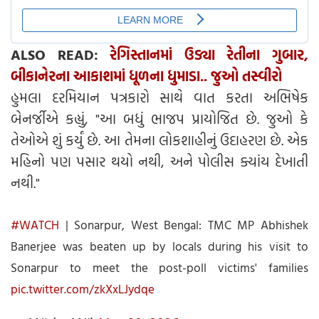
ALSO READ:
રેગિસ્તાનમાં ઉડ્યા રેતીના ગુબાર,
બીકાનેરના આકાશમાં ધૂળના ધુમાડા.. જુઓ તસ્વીરો
હુમલા દરમિયાન પત્રકારો સાથે વાત કરતા અભિષેક
બેનર્જીએ કહ્યું, "આ બધું ભાજપ પ્રાયોજિત છે. જુઓ કે
તેઓએ શું કર્યું છે. આ તેમના લોકશાહીનું ઉદાહરણ છે. એક
મહિનો પણ પસાર થયો નથી, અને પોલીસ ક્યાંય દેખાતી
નથી."
#WATCH
| Sonarpur, West Bengal: TMC MP Abhishek
Banerjee was beaten up by locals during his visit to
Sonarpur to meet the post-poll victims' families
pic.twitter.com/zkXxLJydqe