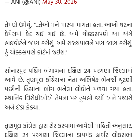
— ANI (@ANI)
May 30, 2026
તેમણે ઉમેર્યું, "...તેઓ મને મારવા માંગતા હતા. આખી ઘટના
કેમેરામાં કેદ થઈ ગઈ છે. અમે ચોક્કસપણે આ અંગે
હાઇકોર્ટને જાણ કરીશું. અમે રાજ્યપાલને પણ જાણ કરીશું.
હું ચોક્કસપણે કોર્ટમાં જઈશ."
સોનારપુર પશ્ચિમ બંગાળના દક્ષિણ 24 પરગણા જિલ્લામાં
આવે છે. તૃણમૂલ કોંગ્રેસના નેતા અભિષેક બેનર્જી ચૂંટણી
પછીની હિંસાના ભોગ બનેલા લોકોને મળવા ગયા હતા.
સ્થાનિક વિરોધીઓએ તેમના પર હુમલો કર્યો અને પથ્થરો
અને ઇંડા ફેંક્યા.
તૃણમૂલ કોંગ્રેસ દ્વારા શેર કરવામાં આવેલી માહિતી અનુસાર,
દક્ષિણ 24 પરગણા જિલ્લાના ડાયમંડ હાર્બર લોકસભા