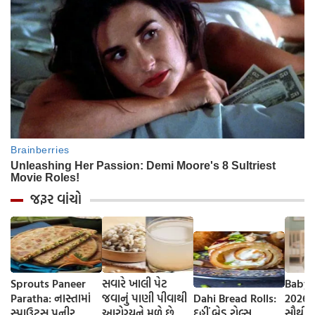
જરૂર વાંચો
Sprouts Paneer
સવારે ખાલી પેટ
Baby 
Paratha: નાસ્તામાં
જવાનું પાણી પીવાથી
Dahi Bread Rolls:
2026-
સ્પ્રાઉટ્સ પનીર
આરોગ્યને મળે છે
દહીં બ્રેડ રોલ્સ
સૌથી 