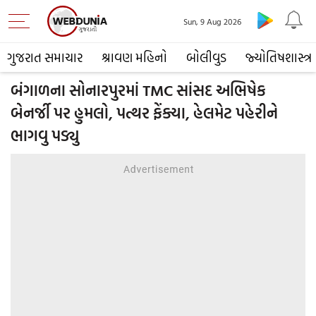
Sun, 9 Aug 2026
ગુજરાત સમાચાર
શ્રાવણ મહિનો
બોલીવુડ
જ્યોતિષશાસ્ત્ર
બંગાળના સોનારપુરમાં TMC સાંસદ અભિષેક
બેનર્જી પર હુમલો, પત્થર ફેંક્યા, હેલમેટ પહેરીને
ભાગવુ પડ્યુ