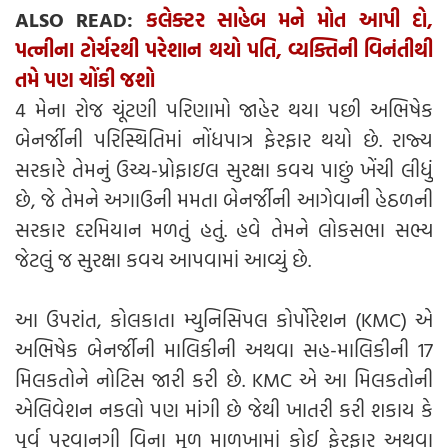
ALSO READ:
કલેક્ટર સાહેબ મને મોત આપી દો,
પત્નીના ટોર્ચરથી પરેશાન થયો પતિ, વ્યક્તિની વિનંતીથી
તમે પણ ચોંકી જશો
4 મેના રોજ ચૂંટણી પરિણામો જાહેર થયા પછી અભિષેક
બેનર્જીની પરિસ્થિતિમાં નોંધપાત્ર ફેરફાર થયો છે. રાજ્ય
સરકારે તેમનું ઉચ્ચ-પ્રોફાઇલ સુરક્ષા કવચ પાછું ખેંચી લીધું
છે, જે તેમને અગાઉની મમતા બેનર્જીની આગેવાની હેઠળની
સરકાર દરમિયાન મળતું હતું. હવે તેમને લોકસભા સભ્ય
જેટલું જ સુરક્ષા કવચ આપવામાં આવ્યું છે.
આ ઉપરાંત, કોલકાતા મ્યુનિસિપલ કોર્પોરેશન (KMC) એ
અભિષેક બેનર્જીની માલિકીની અથવા સહ-માલિકીની 17
મિલકતોને નોટિસ જારી કરી છે. KMC એ આ મિલકતોની
એલિવેશન નકલો પણ માંગી છે જેથી ખાતરી કરી શકાય કે
પૂર્વ પરવાનગી વિના મૂળ માળખામાં કોઈ ફેરફાર અથવા