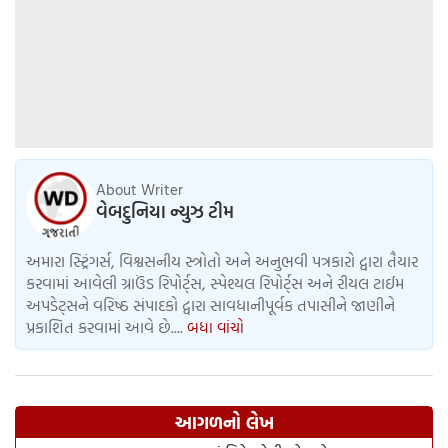
About Writer
વેબદુનિયા ન્યુઝ ટીમ
અમારા સ્ટ્રિંગર્સ, વિશ્વસનીય સ્ત્રોતો અને અનુભવી પત્રકારો દ્વારા તૈયાર
કરવામાં આવેલી ગ્રાઉંડ રિપોર્ટ્સ, સ્પેશ્યલ રિપોર્ટ્સ અને રીયલ ટાઈમ
અપડેટ્સને વરિષ્ઠ સંપાદકો દ્વારા સાવધાનીપૂર્વક તપાસીને જાણીને
પ્રકાશિત કરવામાં આવે છે....
બધા વાંચો
આગળનો લેખ