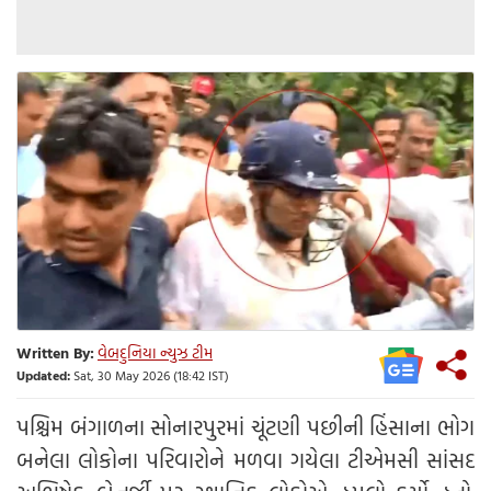
Written By:
વેબદુનિયા ન્યુઝ ટીમ
Updated:
Sat, 30 May 2026 (18:42 IST)
પશ્ચિમ બંગાળના સોનારપુરમાં ચૂંટણી પછીની હિંસાના ભોગ
બનેલા લોકોના પરિવારોને મળવા ગયેલા ટીએમસી સાંસદ