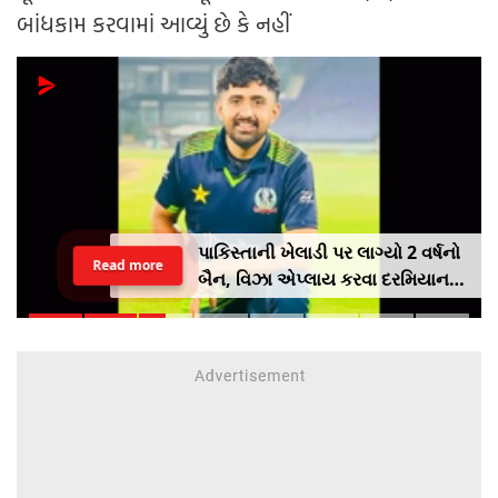
બાંધકામ કરવામાં આવ્યું છે કે નહીં
પાકિસ્તાની ખેલાડી પર લાગ્યો 2 વર્ષનો
Read more
બૈન, વિઝા એપ્લાય કરવા દરમિયાન
આપી ખોટી માહિતી