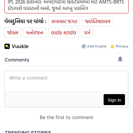
IPL 2026 ફાઇનલ: અમદાવાદમાં ક્રિકેટપ્રેમીઓ માટે AMTS-BRTS
દોડાવશે વધારાની બસો, જુઓ આખું પ્લાનિંગ
વેબદુનિયા પર વાંચો :
સમાચાર જગત
જ્યોતિષશાસ્ત્ર
જોક્સ
મનોરંજન
લાઈફ સ્ટાઈલ
ધર્મ