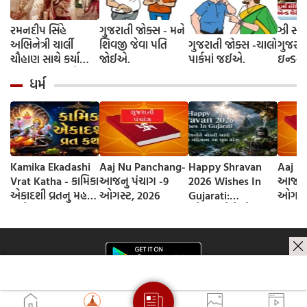
રમનદીપ સિંહે
ગુજરાતી જોક્સ - મને
ઝી સ્ટુ
અભિનેત્રી ચાર્લી
શિવજી જેવા પતિ
ગુજરાતી જોક્સ -ચાલો
ગુજરાત
ચૌહાણ સાથે કર્યા
જોઈએ.
પાર્કમાં જઈએ.
ઇન્ડસ્ટ્
લગ્ન, જશ્નમાં ક્રિકેટ
આગમન, 
ધર્મ
જગતના કલાકારોની
રાંદેરિ
હાજરી
ચેરી' સ
શરૂઆત;
રિલીઝ
Kamika Ekadashi
Aaj Nu Panchang-
Happy Shravan
Aaj N
Vrat Katha - કામિકા
આજનુ પંચાગ -9
2026 Wishes In
આજનુ 
એકાદશી વ્રતનુ મહત્વ
ઓગસ્ટ, 2026
Gujarati:
ઓગસ્ટ
અને વ્રત કથા
સ્નેહીજનોને મોકલી
આપો શ્રાવણ
મહિનાના આ શુભ
સંદેશ