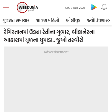
Sat, 8 Aug 2026
ગુજરાત સમાચાર
શ્રાવણ મહિનો
બોલીવુડ
જ્યોતિષશાસ્ત્ર
રેગિસ્તાનમાં ઉડ્યા રેતીના ગુબાર, બીકાનેરના
આકાશમાં ધૂળના ધુમાડા.. જુઓ તસ્વીરો