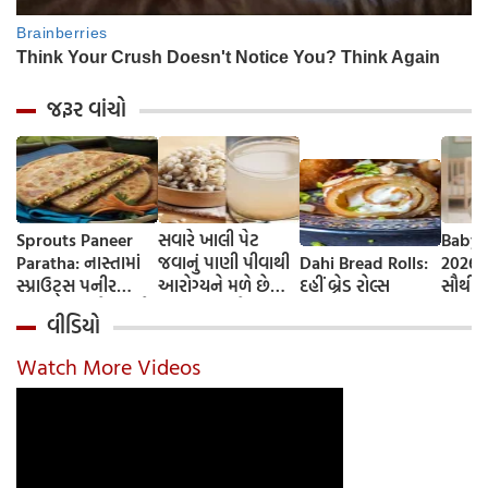
જરૂર વાંચો
Sprouts Paneer
સવારે ખાલી પેટ
Baby 
Paratha: નાસ્તામાં
જવાનું પાણી પીવાથી
Dahi Bread Rolls:
2026-
સ્પ્રાઉટ્સ પનીર
આરોગ્યને મળે છે
દહીં બ્રેડ રોલ્સ
સૌથી 
પરાઠા બનાવો, તમને
ફાયદા... ચાલો
ટૂંકા ન
વીડિયો
પ્રોટીનનો ડબલ ડોઝ
જાણીએ તેના ફાયદા
ટોચના
મળશે
અને ઉપયોગ કરવાની
યાદી 
Watch More Videos
યોગ્ય રીત