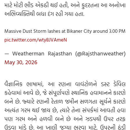
માટે મોટી ભીડ એકઠી થઈ હતી, અને કુદરતના આ અનોખા
અભિવ્યક્તિથી બધા દંગ રહી ગયા હતા.
Massive Dust Storm lashes at Bikaner City around 3.00 PM
pic.twitter.com/wty8JVAmeN
— Weatherman Rajasthan (@Rajsthanweather)
May 30, 2026
વૈજ્ઞાનિક ભાષામાં, આ રણના વાવંટોળને ડસ્ટ ડેવિલ
કહેવામાં આવે છે, જે સંપૂર્ણપણે સ્થાનિક હવામાનને કારણે
બને છે. જ્યારે રણની રેતાળ જમીન સળગતા સૂર્યને કારણે
અત્યંત ગરમ થઈ જાય છે, ત્યારે તેના સંપર્કમાં આવતી હવા
પણ ગરમ અને હળવી બને છે અને ઝડપથી ઉપર તરફ
ઉડવા માંડે છે. આ ખાલી જગ્યા ભરવા માટે, ઉપરની ઠંડી