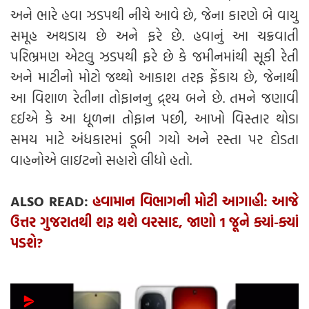
અને ભારે હવા ઝડપથી નીચે આવે છે, જેના કારણે બે વાયુ
સમૂહ અથડાય છે અને ફરે છે. હવાનું આ ચક્રવાતી
પરિભ્રમણ એટલુ ઝડપથી ફરે છે કે જમીનમાંથી સૂકી રેતી
અને માટીનો મોટો જથ્થો આકાશ તરફ ફેંકાય છે, જેનાથી
આ વિશાળ રેતીના તોફાનનુ દ્ર્શ્ય બને છે. તમને જણાવી
દઈએ કે આ ધૂળના તોફાન પછી, આખો વિસ્તાર થોડા
સમય માટે અંધકારમાં ડૂબી ગયો અને રસ્તા પર દોડતા
વાહનોએ લાઇટનો સહારો લીધો હતો.
ALSO READ:
હવામાન વિભાગની મોટી આગાહી: આજે
ઉત્તર ગુજરાતથી શરૂ થશે વરસાદ, જાણો 1 જૂને ક્યાં-ક્યાં
પડશે?