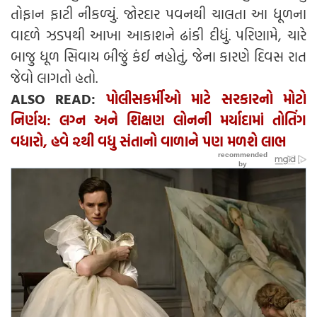
તોફાન ફાટી નીકળ્યું. જોરદાર પવનથી ચાલતા આ ધૂળના
વાદળે ઝડપથી આખા આકાશને ઢાંકી દીધું. પરિણામે, ચારે
બાજુ ધૂળ સિવાય બીજું કંઈ નહોતું, જેના કારણે દિવસ રાત
જેવો લાગતો હતો.
ALSO READ:
પોલીસકર્મીઓ માટે સરકારનો મોટો
નિર્ણય: લગ્ન અને શિક્ષણ લોનની મર્યાદામાં તોતિંગ
વધારો, હવે ૨થી વધુ સંતાનો વાળાને પણ મળશે લાભ