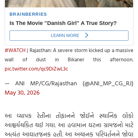
#WATCH
| Rajasthan: A severe storm kicked up a massive
wall of dust in Bikaner this afternoon.
pic.twitter.com/qc9DiZwL3c
— ANI MP/CG/Rajasthan (@ANI_MP_CG_RJ)
May 30, 2026
આ વ્યાપક રેતીના તોફાનને જોઈને સ્થાનિક લોકો
આશ્ચર્યચકિત થઈ ગયા. આ હવામાન ઘટના ગ્રામજનો માટે
અત્યંત આઘાતજનક હતી. આ અચાનક પરિવર્તનને જોવા