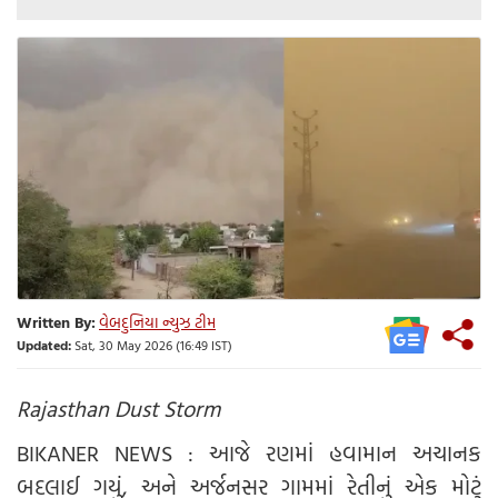
Written By:
વેબદુનિયા ન્યુઝ ટીમ
Updated:
Sat, 30 May 2026 (16:49 IST)
Rajasthan Dust Storm
BIKANER NEWS : આજે રણમાં હવામાન અચાનક
બદલાઈ ગયું, અને અર્જનસર ગામમાં રેતીનું એક મોટું