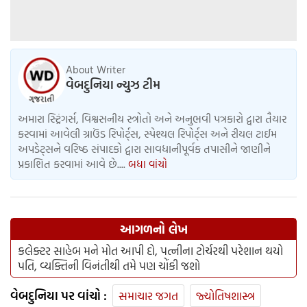
About Writer
વેબદુનિયા ન્યુઝ ટીમ
અમારા સ્ટ્રિંગર્સ, વિશ્વસનીય સ્ત્રોતો અને અનુભવી પત્રકારો દ્વારા તૈયાર
કરવામાં આવેલી ગ્રાઉંડ રિપોર્ટ્સ, સ્પેશ્યલ રિપોર્ટ્સ અને રીયલ ટાઈમ
અપડેટ્સને વરિષ્ઠ સંપાદકો દ્વારા સાવધાનીપૂર્વક તપાસીને જાણીને
પ્રકાશિત કરવામાં આવે છે....
બધા વાંચો
આગળનો લેખ
કલેક્ટર સાહેબ મને મોત આપી દો, પત્નીના ટોર્ચરથી પરેશાન થયો
પતિ, વ્યક્તિની વિનંતીથી તમે પણ ચોંકી જશો
વેબદુનિયા પર વાંચો :
સમાચાર જગત
જ્યોતિષશાસ્ત્ર