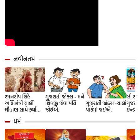
નવીનતમ
રમનદીપ સિંહે
ગુજરાતી જોક્સ - મને
ઝી સ્ટુ
અભિનેત્રી ચાર્લી
શિવજી જેવા પતિ
ગુજરાતી જોક્સ -ચાલો
ગુજરાત
ચૌહાણ સાથે કર્યા
જોઈએ.
પાર્કમાં જઈએ.
ઇન્ડસ્ટ્
લગ્ન, જશ્નમાં ક્રિકેટ
આગમન, 
ધર્મ
જગતના કલાકારોની
રાંદેરિ
હાજરી
ચેરી' સ
શરૂઆત;