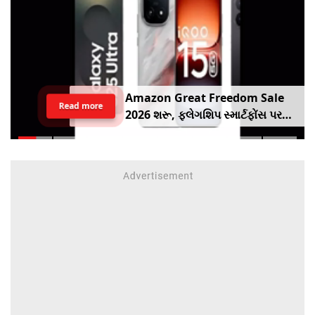
Amazon Great Freedom Sale
Read more
2026 શરૂ, ફ્લેગશિપ સ્માર્ટફોંસ પર
બંપર ડિસ્કાઉંટ, ચેક કરો ઓફર