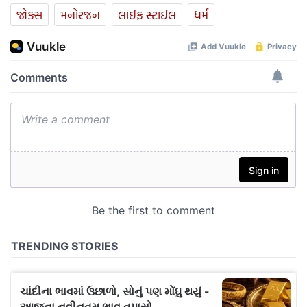
જોક્સ
મનોરંજન
લાઈફ સ્ટાઈલ
ધર્મ