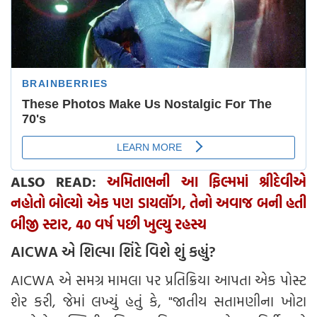
ALSO READ:
અમિતાભની આ ફિલ્મમાં શ્રીદેવીએ
નહોતો બોલ્યો એક પણ ડાયલૉગ, તેનો અવાજ બની હતી
બીજી સ્ટાર, 40 વર્ષ પછી ખુલ્યુ રહસ્ય
AICWA એ શિલ્પા શિંદે વિશે શું કહ્યું?
AICWA એ સમગ્ર મામલા પર પ્રતિક્રિયા આપતા એક પોસ્ટ
શેર કરી, જેમાં લખ્યું હતું કે, "જાતીય સતામણીના ખોટા