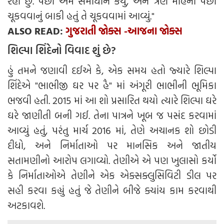
રહી છું. પછી અમે સમાધાન કર્યું, અને ત્રણ મહિના પછી
ચૂકવવાનું બાકી હતું તે ચૂકવવામાં આવ્યું."
ALSO READ:
ગુજરાતી જોક્સ -આજના જોક્સ
શિલ્પા શિંદેનો વિવાદ શું છે?
હું તમને જણાવી દઈએ કે, એક સમય હતો જ્યારે શિલ્પા
શિંદેએ "ભાભીજી ઘર પર હૈ" માં અંગૂરી ભાભીની ભૂમિકા
ભજવી હતી. 2015 માં આ શો પ્રસારિત થયો ત્યારે શિલ્પા ઘરે
ઘરે જાણીતી બની ગઈ. તેના પાત્રને ખૂબ જ પસંદ કરવામાં
આવ્યું હતું, પરંતુ માર્ચ 2016 માં, તેણે અચાનક શો છોડી
દીધો, અને નિર્માતાઓ પર માનસિક અને જાતીય
સતામણીનો આરોપ લગાવ્યો. તેણીએ એ પણ ખુલાસો કર્યો
કે નિર્માતાઓએ તેણીને એક એક્સક્લુસિવિટી ડીલ પર
સહી કરવા કહ્યું હતું જે તેણીને બીજે ક્યાંય કામ કરવાથી
અટકાવશે.