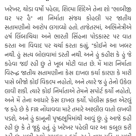
ખરેખર, થોડા વર્ષો પહેલા, શિલ્પા શિંદેએ તેના શો "ભાબીજી
ઘર પર હૈ" ના નિર્માતા સંજય કોહલી પર જાતીય
સતામણીનો આરોપ લગાવ્યો હતો. તાજેતરમાં, અભિનેત્રીએ
હર્ષ લિંબાચિયા અને ભારતી સિંહના પોડકાસ્ટ પર વાત
કરતા આ વિવાદ પર ચર્ચા કરતા કહ્યું, "કોઈને આ ખબર
નથી. હું સત્ય બોલવામાં ડરતી નથી. અને હું કહીશ કે હું જે
કહેવા જઈ રહી છું તે ખૂબ મોટી વાત છે. મેં મારા નિર્માતા
વિરુદ્ધ જાતીય સતામણીના કેસ દાખલ કર્યા કારણ કે મારી
પાસે બીજો કોઈ વિકલ્પ નહોતો, અને ત્યારે જ હું તેનો ઉકેલ
લાવી શકી. ત્યારે કોઈ નિર્માતાએ તેમને સપોર્ટ કર્યો નહોતો,
અને મેં તેના આધારે કેસ દાખલ કર્યો. પોલીસ ફક્ત એટલું
જ કહે છે કે FIR નોંધાવવા માટે તમારે અશ્લીલ વાતો લખવી
પડશે, અને હું કાનૂની પૃષ્ઠભૂમિમાંથી આવું છું. હું આજે કહી
રહી છું કે તે જૂઠું હતું. હું ખરેખર પહેલી વાર આ કબૂલ કરી