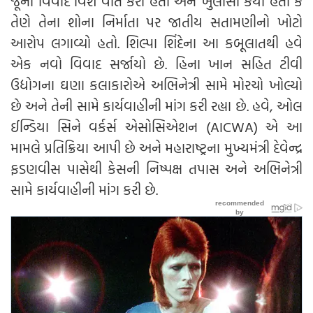
જૂના વિવાદ વિશે વાત કરી હતી અને ખુલાસો કર્યો હતો કે
તેણે તેના શોના નિર્માતા પર જાતીય સતામણીનો ખોટો
આરોપ લગાવ્યો હતો. શિલ્પા શિંદેના આ કબૂલાતથી હવે
એક નવો વિવાદ સર્જાયો છે. હિના ખાન સહિત ટીવી
ઉદ્યોગના ઘણા કલાકારોએ અભિનેત્રી સામે મોરચો ખોલ્યો
છે અને તેની સામે કાર્યવાહીની માંગ કરી રહ્યા છે. હવે, ઓલ
ઈન્ડિયા સિને વર્કર્સ એસોસિએશન (AICWA) એ આ
મામલે પ્રતિક્રિયા આપી છે અને મહારાષ્ટ્રના મુખ્યમંત્રી દેવેન્દ્ર
ફડણવીસ પાસેથી કેસની નિષ્પક્ષ તપાસ અને અભિનેત્રી
સામે કાર્યવાહીની માંગ કરી છે.