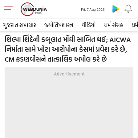
Fri, 7 Aug 2026
ગુજરાત સમાચાર
જ્યોતિષશાસ્ત્ર
વીડિયો
ધર્મ સંગ્રહ
ધર્
શિલ્પા શિંદેની કબૂલાત મોંઘી સાબિત થઈ; AICWA
નિર્માતા સામે ખોટા આરોપોના કેસમાં પ્રવેશ કરે છે,
CM ફડણવીસને તાત્કાલિક અપીલ કરે છે