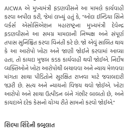
AICWA એ મુખ્યમંત્રી ફડણવીસને આ મામલે કાર્યવાહી
કરવા અપીલ કરી, જેમાં લખ્યું હતું કે, "ઓલ ઈન્ડિયા સિને
વર્કર્સ એસોસિએશન મહારાષ્ટ્રના મુખ્યમંત્રી દેવેન્દ્ર
ફડણવીસને આ સમગ્ર મામલાની નિષ્પક્ષ અને સંપૂર્ણ
તપાસ સુનિશ્ચિત કરવા વિનંતી કરે છે. જો એવું સાબિત થાય
કે આ આરોપો ખોટા અને જાણી જોઈને કરવામાં આવ્યા
હતા, તો કાયદા મુજબ કડક કાર્યવાહી થવી જોઈએ. નિર્દોષ
વ્યક્તિઓને ખોટા આરોપોથી બચાવવા અને ન્યાય મેળવવા
માંગતા સાચા પીડિતોને સુરક્ષિત રાખવા માટે જવાબદારી
જરૂરી છે. સત્ય અને ન્યાયનો વિજય થવો જોઈએ. ખોટા
આરોપો અને સાચા ઉત્પીડન બંને ગંભીર બાબતો છે, અને
કાયદાએ દરેક કેસનો યોગ્ય રીતે સામનો કરવો જોઈએ."
શિલ્પા શિંદેની કબૂલાત