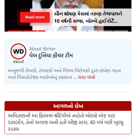
યૌન શોષણ કેસમાં તરુણ તેજપાલને
Read more
10 વર્ષની સજા, બોમ્બે હાઈકોર્ટે
નીચલી અદાલતનો ચુકાદો પલટ્યો
About Writer
વેબ દુનિયા ફીચર ટીમ
અનુભવી લેખકો, સંપાદકો અને વિષય વિશેષજ્ઞો દ્વારા લખેલ ગહન
અને વિચારોત્તેજક આલેખોનુ પ્રકાશન ....
બધા વાંચો
આગળનો લેખ
અમિતાભની આ ફિલ્મમાં શ્રીદેવીએ નહોતો બોલ્યો એક પણ
ડાયલૉગ, તેનો અવાજ બની હતી બીજી સ્ટાર, 40 વર્ષ પછી ખુલ્યુ
રહસ્ય