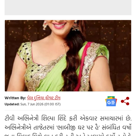
Written By:
વેબ દુનિયા ફીચર ટીમ
Updated:
Sun, 7 Jun 2026 (01:00 IST)
ટીવી અભિનેત્રી શિલ્પા શિંદે ફરી એકવાર સમાચારમાં છે.
અભિનેત્રીએ તાજેતરમાં 'ભાબીજી ઘર પર હૈ' સંબંધિત વર્ષો