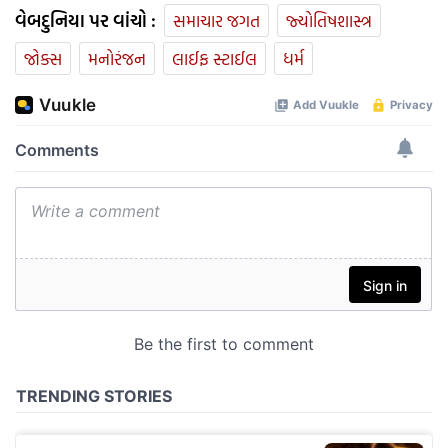
વેબદુનિયા પર વાંચો :
સમાચાર જગત
જ્યોતિષશાસ્ત્ર
જોક્સ
મનોરંજન
લાઈફ સ્ટાઈલ
ધર્મ