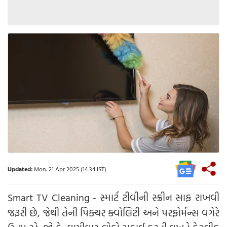
Updated:
Mon, 21 Apr 2025 (14:34 IST)
Smart TV Cleaning - સ્માર્ટ ટીવીની સ્ક્રીન સાફ રાખવી
જરૂરી છે, જેથી તેની પિક્ચર ક્વોલિટી અને પરફોર્મન્સ વગેરે