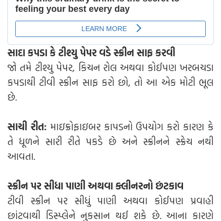
સાદા કપડા કે ટીશ્યુ પેપર વડે સ્ક્રીન સાફ કરવી
જો તમે ટીશ્યુ પેપર, કિચન રોલ અથવા કોઈપણ ખરબચડા
કપડાથી ટીવી સ્ક્રીન સાફ કરો છો, તો આ એક મોટી ભૂલ
છે.
સાચી રીત:
માઇક્રોફાઇબર કાપડનો ઉપયોગ કરો કારણ કે
તે ધૂળને સારી રીતે પકડે છે અને સ્ક્રીનને સ્ક્રેચ નથી
આવતા.
સ્ક્રીન પર સીધા પાણી અથવા ક્લીનરનો છંટકાવ
ટીવી સ્ક્રીન પર સીધું પાણી અથવા કોઈપણ પ્રવાહી
છાંટવાથી ડિસ્પ્લેને નુકસાન થઈ શકે છે. આના કારણે