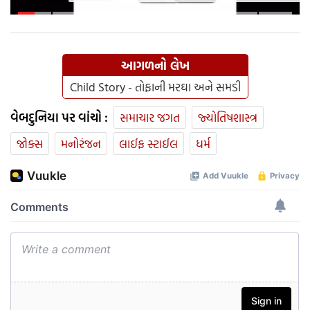
બંપર ડિસ્કાઉંટ, ચેક કરો ઓફર
આગળનો લેખ
Child Story - તોફાની મરઘા અને સમડી
વેબદુનિયા પર વાંચો :
સમાચાર જગત
જ્યોતિષશાસ્ત્ર
જોક્સ
મનોરંજન
લાઈફ સ્ટાઈલ
ધર્મ