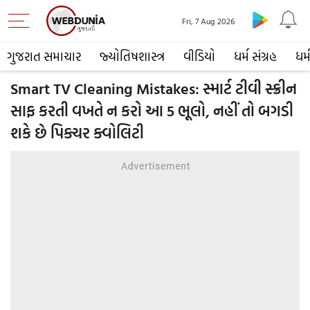
Fri, 7 Aug 2026
ગુજરાત સમાચાર
જ્યોતિષશાસ્ત્ર
વીડિયો
ધર્મ સંગ્રહ
ધર્
Smart TV Cleaning Mistakes: સ્માર્ટ ટીવી સ્ક્રીન
સાફ કરતી વખતે ન કરો આ 5 ભૂલો, નહીં તો બગડી
શકે છે પિક્ચર ક્વોલિટી