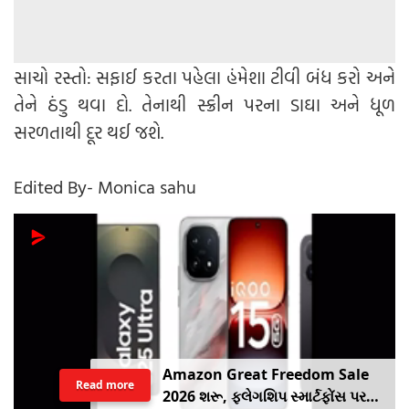
સાચો રસ્તો: સફાઈ કરતા પહેલા હંમેશા ટીવી બંધ કરો અને
તેને ઠંડુ થવા દો. તેનાથી સ્ક્રીન પરના ડાઘા અને ધૂળ
સરળતાથી દૂર થઈ જશે.
Edited By- Monica sahu
Amazon Great Freedom Sale
Read more
2026 શરૂ, ફ્લેગશિપ સ્માર્ટફોંસ પર