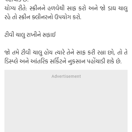
યોગ્ય રીતે: સ્ક્રીનને હળવેથી સાફ કરો અને જો ડાઘ ચાલુ
રહે તો સ્ક્રીન ક્લીનરનો ઉપયોગ કરો.
ટીવી ચાલુ રાખીને સફાઈ
જો તમે ટીવી ચાલુ હોય ત્યારે તેને સાફ કરી રહ્યા છો, તો તે
ડિસ્પ્લે અને આંતરિક સર્કિટને નુકસાન પહોંચાડી શકે છે.