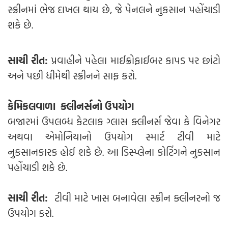
સ્ક્રીનમાં ભેજ દાખલ થાય છે, જે પેનલને નુકસાન પહોંચાડી
શકે છે.
સાચી રીત:
પ્રવાહીને પહેલા માઈક્રોફાઈબર કાપડ પર છાંટો
અને પછી ધીમેથી સ્ક્રીનને સાફ કરો.
કેમિકલવાળા ક્લીનર્સનો ઉપયોગ
બજારમાં ઉપલબ્ધ કેટલાક ગ્લાસ ક્લીનર્સ જેવા કે વિનેગર
અથવા એમોનિયાનો ઉપયોગ સ્માર્ટ ટીવી માટે
નુકસાનકારક હોઈ શકે છે. આ ડિસ્પ્લેના કોટિંગને નુકસાન
પહોંચાડી શકે છે.
સાચી રીત:
ટીવી માટે ખાસ બનાવેલા સ્ક્રીન ક્લીનરનો જ
ઉપયોગ કરો.