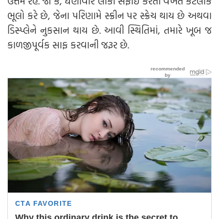
ઉત્તમ રહે. જો કે, ઘણીવાર લોકો સફાઈ કરતી વખતે કેટલીક
ભૂલો કરે છે, જેના પરિણામે સ્ક્રીન પર સ્ક્રેચ થાય છે અથવા
ડિસ્પ્લેને નુકસાન થાય છે. આવી સ્થિતિમાં, તમારે ખૂબ જ
કાળજીપૂર્વક સાફ કરવાની જરૂર છે.