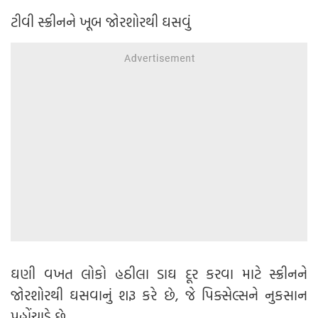
ટીવી સ્ક્રીનને ખૂબ જોરશોરથી ઘસવું
ઘણી વખત લોકો હઠીલા ડાઘ દૂર કરવા માટે સ્ક્રીનને
જોરશોરથી ઘસવાનું શરૂ કરે છે, જે પિક્સેલ્સને નુકસાન
પહોંચાડે છે.