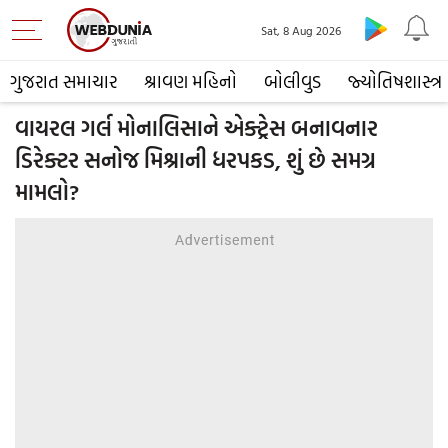
Sat, 8 Aug 2026
ગુજરાત સમાચાર
શ્રાવણ મહિનો
બોલીવુડ
જ્યોતિષશાસ્ત્ર
વાયરલ ગર્લ મોનાલિસાને એક્ટ્રેસ બનાવનાર
ડિરેક્ટર સનોજ મિશ્રાની ધરપકડ, શું છે સમગ્ર
મામલો?