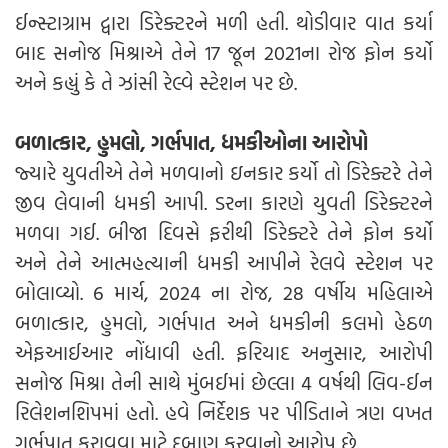
ઈન્સ્ટાગ્રામ દ્વારા ડિરેક્ટરને મળી હતી. થોડીવાર વાત કર્યા
બાદ સનોજ મિશ્રાએ તેને 17 જૂન 2021ના રોજ ફોન કર્યો
અને કહ્યું કે તે ઝાંસી રેલ્વે સ્ટેશન પર છે.
બળાત્કાર, હુમલો, ગર્ભપાત, ધમકીઓના આરોપો
જ્યારે યુવતીએ તેને મળવાનો ઇનકાર કર્યો તો ડિરેક્ટરે તેને
જીવ લેવાની ધમકી આપી. ડરના કારણે યુવતી ડિરેક્ટરને
મળવા ગઈ. બીજા દિવસે ફરીથી ડિરેક્ટરે તેને ફોન કર્યો
અને તેને આત્મહત્યાની ધમકી આપીને રેલવે સ્ટેશન પર
બોલાવ્યો. 6 માર્ચ, 2024 ના રોજ, 28 વર્ષીય મહિલાએ
બળાત્કાર, હુમલો, ગર્ભપાત અને ધમકીની કલમો હેઠળ
એફઆઈઆર નોંધાવી હતી. ફરિયાદ અનુસાર, આરોપી
સનોજ મિશ્રા તેની સાથે મુંબઈમાં છેલ્લા 4 વર્ષથી લિવ-ઈન
રિલેશનશિપમાં હતો. હવે નિર્દેશક પર પીડિતાને ત્રણ વખત
ગર્ભપાત કરાવવા માટે દબાણ કરવાનો આરોપ છે.