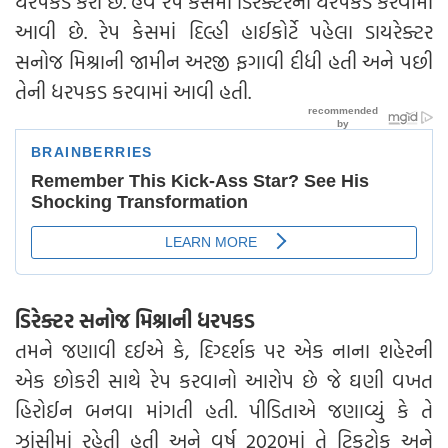
ધરપકડ કરી છે. હવે રેપ કેસમાં ડિરેક્ટરની ધરપકડ કરવામાં
આવી છે. રેપ કેસમાં દિલ્હી હાઈકોર્ટે પહેલા ડાયરેક્ટર
સનોજ મિશ્રાની જામીન અરજી ફગાવી દીધી હતી અને પછી
તેની ધરપકડ કરવામાં આવી હતી.
ડિરેક્ટર સનોજ મિશ્રાની ધરપકડ
તમને જણાવી દઈએ કે, દિગ્દર્શક પર એક નાના શહેરની
એક છોકરી સાથે રેપ કરવાનો આરોપ છે જે ઘણી વખત
હિરોઈન બનવા માંગતી હતી. પીડિતાએ જણાવ્યું કે તે
ઝાંસીમાં રહેતી હતી અને વર્ષ 2020માં તે ટિકટોક અને