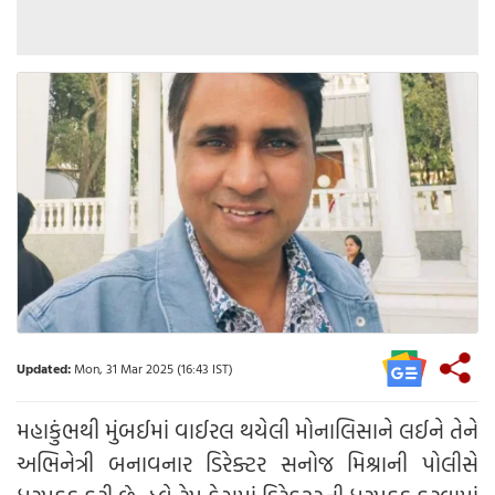
Updated:
Mon, 31 Mar 2025 (16:43 IST)
મહાકુંભથી મુંબઈમાં વાઈરલ થયેલી મોનાલિસાને લઈને તેને
અભિનેત્રી બનાવનાર ડિરેક્ટર સનોજ મિશ્રાની પોલીસે