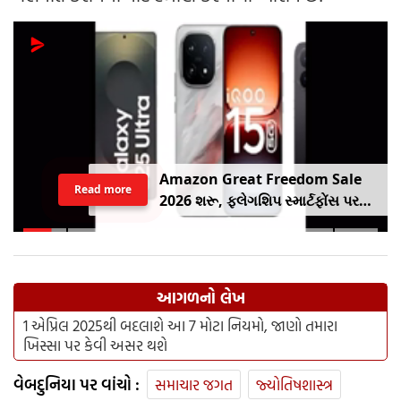
Amazon Great Freedom Sale
Read more
2026 શરૂ, ફ્લેગશિપ સ્માર્ટફોંસ પર
બંપર ડિસ્કાઉંટ, ચેક કરો ઓફર
આગળનો લેખ
1 એપ્રિલ 2025થી બદલાશે આ 7 મોટા નિયમો, જાણો તમારા
ખિસ્સા પર કેવી અસર થશે
વેબદુનિયા પર વાંચો :
સમાચાર જગત
જ્યોતિષશાસ્ત્ર