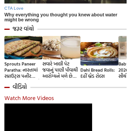
જરૂર વાંચો
Sprouts Paneer
સવારે ખાલી પેટ
Baby 
Paratha: નાસ્તામાં
જવાનું પાણી પીવાથી
Dahi Bread Rolls:
2026-
સ્પ્રાઉટ્સ પનીર
આરોગ્યને મળે છે
દહીં બ્રેડ રોલ્સ
સૌથી 
પરાઠા બનાવો, તમને
ફાયદા... ચાલો
ટૂંકા ન
વીડિયો
પ્રોટીનનો ડબલ ડોઝ
જાણીએ તેના ફાયદા
ટોચના
મળશે
અને ઉપયોગ કરવાની
યાદી 
Watch More Videos
યોગ્ય રીત