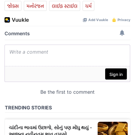
જોક્સ
મનોરંજન
લાઈફ સ્ટાઈલ
ધર્મ