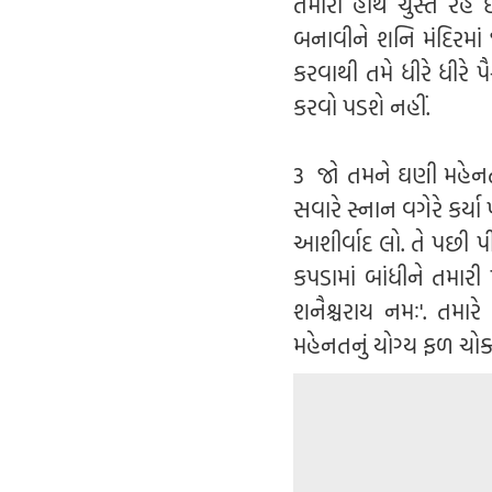
તમારા હાથ ચુસ્ત રહે
બનાવીને શનિ મંદિરમાં
કરવાથી તમે ધીરે ધીર
કરવો પડશે નહીં.
3 જો તમને ઘણી મહેનત
સવારે સ્નાન વગેરે કર્
આશીર્વાદ લો. તે પછી પ
કપડામાં બાંધીને તમારી
શનૈશ્ચરાય નમઃ'. તમા
મહેનતનું યોગ્ય ફળ ચો