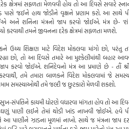
રેક ક્ષેત્રમાં સફળતા મેળવવી હોય તો આ દિવસે સવારે સ્ના
ડ પાસે જઈને હાથ જોડીને વૃક્ષને પ્રણામ કરો. આ સાથે 
ઈએ અને શનિના મંત્રનો જાપ કરવો જોઈએ. મંત્ર છે- 'શં હ્
યો કરવાથી તમને જીવનના દરેક ક્ષેત્રમાં સફળતા મળશે.
ને ઉચ્ચ શિક્ષણ માટે વિદેશ મોકલવા માંગો છો, પરંતુ ત
હ્યા છો, તો આ દિવસે તમારે આ મુશ્કેલીમાંથી બહાર આવવ
ાપ કરવો જોઈએ. શનિદેવનો મંત્ર આ પ્રમાણે છે - તૌં શ્રીં હ
કરવાથી, તમે તમારા બાળકને વિદેશ મોકલવામાં જે સમસ
 તમામ સમસ્યાઓથી તમે જલ્દી જ છુટકારો મેળવી શકશો.
 સુખ-સંપત્તિને કાયમી ધોરણે વધારવા માંગતા હોવ તો આ દિવસ
રે ઘણું પાણી લઈને તેમાં થોડી ખાંડ નાખવી જોઈએ. હવે 
આ પાણીને ઝાડના મૂળમાં નાખો. સાથે જ મંત્રના જાપ દ