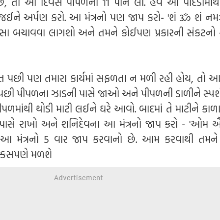
 છે, તો આ દિવસે પીપળના 11 પાન લો. હવે આ પાંદડામાંથ
 જઈને અર્પણ કરો. આ મંત્રનો પણ જાપ કરો- 'શં ૐ શં નમ
ે પૈસા બચાવવા લાગશો અને તમને કોઈપણ પ્રકારની સંકટનો
 પછી પણ તમારા કાર્યમાં સફળતા ન મળી રહી હોય, તો આ
યા પછી પીપળના ઝાડની પાસે જાઓ અને પીપળની ડાળીને સ્પર્શ
ીપળમાંથી થોડી માટી લઈને ઘરે આવો. બાદમાં તે માટીને કાળ
 પાસે રાખો અને શનિદેવના આ મંત્રનો જાપ કરો - 'ઓમ ઐં શં
રે આ મંત્રનો 5 વાર જાપ કરવાનો છે. આમ કરવાથી તમને
ક્કસપણે મળશે