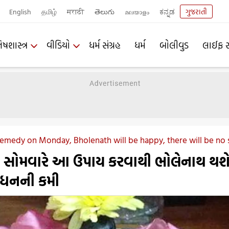
English
தமிழ்
मराठी
తెలుగు
മലയാളം
ಕನ್ನಡ
ગુજરાતી
િષશાસ્ત્ર
વીડિયો
ધર્મ સંગ્રહ
ધર્મ
બોલીવુડ
લાઈફ સ
remedy on Monday, Bholenath will be happy, there will be no
સોમવારે આ ઉપાય કરવાથી ભોલેનાથ થશ
હે ધનની કમી