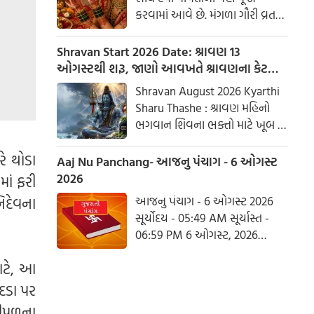
કરવામાં આવે છે. મંગળા ગૌરી વ્રત
અને હરિયાળી તીજ જેવા પ્રસંગોએ
મહેંદી લગાવવી અને લીલા રંગના
Shravan Start 2026 Date: શ્રાવણ 13
કપડાં પહેરવા એ પતિના લાંબા
ઓગસ્ટથી શરૂ, જાણો આવખતે શ્રાવણના કેટલા
આયુષ્ય અને સુખી દામ્પત્ય જીવન
સોમવાર રહેશે
Shravan August 2026 Kyarthi
માટે શુભ માનવામાં આવે છે.
Sharu Thashe : શ્રાવણ મહિનો
આપણી પરંપરાઓમાં, સ્ત્રીઓને
ભગવાન શિવના ભક્તો માટે ખૂબ જ
પ્રકૃતિનું સ્વરૂપ માનવામાં આવે છે.
ખાસ છે. આ મહિનામાં ભગવાન
ે થોડા
શિવની પૂજા કરવાથી ઈચ્છાઓ
Aaj Nu Panchang- આજનુ પંચાગ - 6 ઓગસ્ટ
ઝડપથી પૂર્ણ થાય છે. ધાર્મિક
2026
ાં ફરી
માન્યતાઓ અનુસાર, ભગવાન શિવે
આજનુ પંચાગ - 6 ઓગસ્ટ 2026
િદેવના
આ મહિનામાં દેવી પાર્વતીને પોતાની
સૂર્યોદય - 05:49 AM સૂર્યાસ્ત -
પત્ની તરીકે સ્વીકાર્યા હતા. ચાલો
06:59 PM 6 ઓગસ્ટ, 2026
જાણીએ કે આ વર્ષે શ્રાવણમાં કેટલા
ગુરૂવાર આષાઢ વદ આઠમ - વિક્રમ
સોમવાર હશે.
માટે, આ
સંવત 2082
ંદડા પર
પીપળના