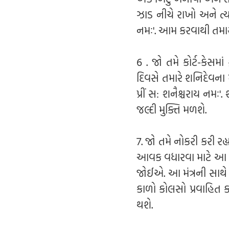
ઝાડ નીચે રાખો અને ત્યા
નમઃ'. આમ કરવાથી તમાર
6 . જો તમે કોર્ટ-કેસ
દિવસે તમારે શનિદેવના 
પ્રીં સ: શનૈશ્ચરાય નમઃ
જલ્દી મુક્તિ મળશે.
7. જો તમે નોકરી કરી 
આવક વધારવા માટે આ દિ
જોઈએ. આ મંત્રની સાથે
કાળો કોલસો પ્રવાહિત 
થશે.