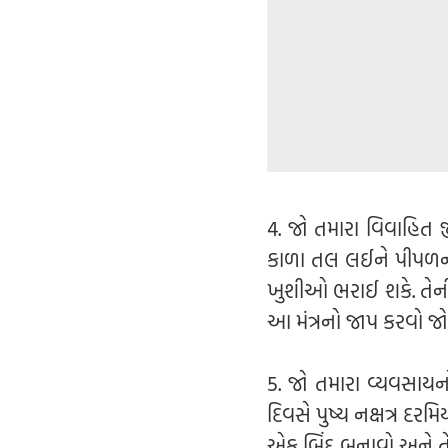
4. જો તમારા વિવાહિત
કાળા તલ લઈને પીપળના
ખુશીઓ ભરાઈ શકે. તેન
આ મંત્રનો જાપ કરવો જોઈએ
5. જો તમારા વ્યવસાયનો
દિવસે પુષ્ય નક્ષત્ર દરમ
એક બિંદુ બનાવો અને ત