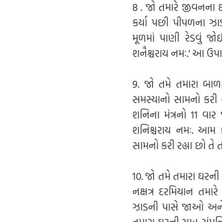
8 . જો તમારે જીવનના દ
કર્યા પછી પીપળના ઝા
મૂળમાં પાણી રેડવું જો
શનૈશ્ચરાય નમઃ.' આ ઉપા
9. જો તમે તમારા બાળક
સમસ્યાનો સામનો કરી ર
શનિના મંત્રનો 11 વાર જ
શનિશ્ચરાય નમઃ. આમ 
સામનો કરી રહ્યા છો તે
10. જો તમે તમારા ઘરની
નક્ષત્ર દરમિયાન તમા
ઝાડની પાસે જાઓ અને 