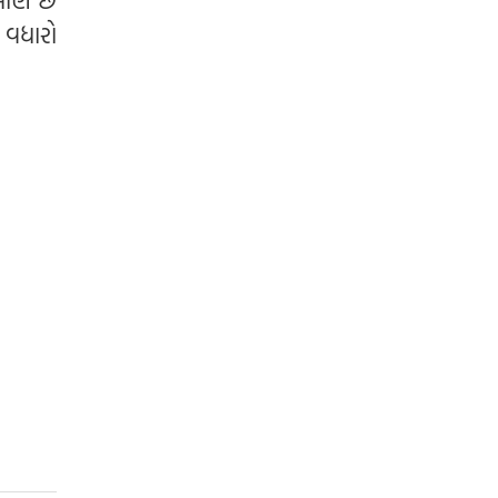
માણે છે
ી વધારો