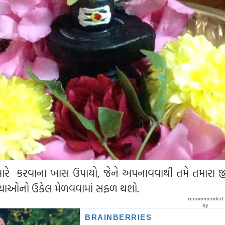
રે કરવાના ખાસ ઉપાયો, જેને અપનાવવાથી તમે તમારા જ
્યાઓનો ઉકેલ મેળવવામાં સફળ થશો.