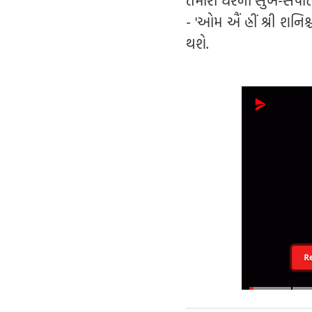
તમારા ઘરની સુખ-સંપત્તિમ
- 'ઓમ ઐં હ્રીં શ્રી શન
થશે.
R