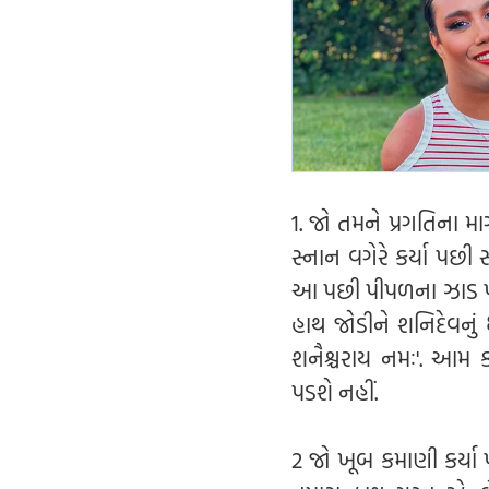
1. જો તમને પ્રગતિના મ
સ્નાન વગેરે કર્યા પછી
આ પછી પીપળના ઝાડ પર જ
હાથ જોડીને શનિદેવનું ધ
શનૈશ્ચરાય નમઃ'. આમ ક
પડશે નહીં.
2 જો ખૂબ કમાણી કર્ય