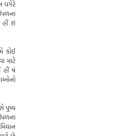
ન વગેરે
પીપળના
રીં શં
મે કોઈ
ા માટે
્રીં ષં
્યાઓનો
ે પુષ્ય
પીપળના
રમિયાન