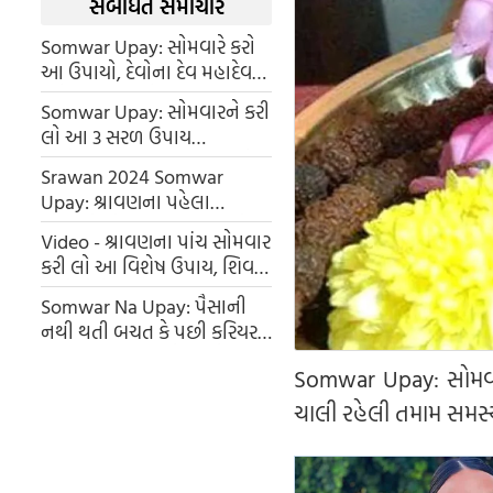
સંબંધિત સમાચાર
Somwar Upay: સોમવારે કરો
આ ઉપાયો, દેવોના દેવ મહાદેવ
થશે પ્રસન્ન અને ઘર-
Somwar Upay: સોમવારને કરી
પરિવારમાંથી દૂર થશે દરેક
લો આ 3 સરળ ઉપાય
અવરોધ
ભોળેનાથની કૃપાથી બની જશે
Srawan 2024 Somwar
બધા બગડેલા કામ મળશે સમ્માન
Upay: શ્રાવણના પહેલા
સોમવારે ચોખા ના 4 દાણા નો
Video - શ્રાવણના પાંચ સોમવાર
કરો આ ઉપાય, બધી પરેશાનીઓ
કરી લો આ વિશેષ ઉપાય, શિવજી
થી મળશે રાહત
કરશે બેડો પાર
Somwar Na Upay: પૈસાની
નથી થતી બચત કે પછી કરિયર
સંબંધિત સમસ્યાઓથી છો
Somwar Upay: સોમવા
પરેશાન, સોમવારે કરશો આ
ઉપાય તો દરેક સમસ્યા થશે દૂર
ચાલી રહેલી તમામ સમસ