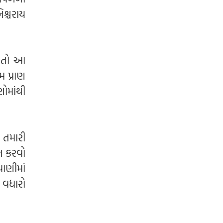
િશ્ચરાય
ો તો આ
મ પ્રાણ
ણોમાંથી
 તમારી
ત કરવો
ાણીમાં
 વધારો