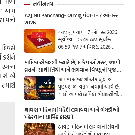
ી માળા
ઓછા મસાલામાં બનતું આ શાક
નવીનતમ
પૌષ્ટિક અને હળવું હોવાથી દરેકને
ઃ'. આમ
Aaj Nu Panchang- આજનુ પંચાગ - 7 ઓગસ્ટ
પસંદ પડે છે.
 સામનો
2026
આજનુ પંચાગ - 7 ઓગસ્ટ 2026
સૂર્યોદય - 05:49 AM સૂર્યાસ્ત -
06:59 PM 7 ઓગસ્ટ, 2026
 દિવસે
શુક્રવાર આષાઢ વદ નોમ - વિક્રમ
 કરીને
સંવત 2082
કામિકા એકાદશી ક્યારે છે, 8 કે 9 ઓગસ્ટ, જાણો
ા રંગના
વ્રતની સાચી તિથી અને ભગવાન વિષ્ણુની પૂજાનું
 હ્રીં
શુભ મુહૂર્ત
કામિકા એકાદશી એક ખૂબ જ
 તમારી
પુણ્યશાળી વ્રત માનવામાં આવે છે.
ચાલો આપણે કામિકા એકાદશીની
ચોક્કસ તારીખ અને આ દિવસે પૂજા
કરવાનો શુભ સમય જાણીએ.
શ્રાવણ મહિનામાં મહેંદી લગાવવા અને બંગડીઓ
પહેરવાના ધાર્મિક કારણો
શ્રાવણ મહિનામાં ભગવાન શિવની
સાથે દેવી પાર્વતીની પણ પૂજા