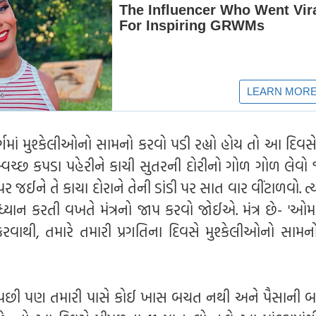
ાર્ગમાં મુશ્કેલીઓનો સામનો કરવો પડી રહ્યો હોય તો આ દિવસ
 સ્વચ્છ કપડા પહેરીને કાચી સુતરની દોરીનો ગોળ ગોળ લેવો
ઈને તે કાચા દોરાને તેની ડાંડી પર સાત વાર વીંટાળવો. ત્
્યાન કરતી વખતે મંત્રનો જાપ કરવો જોઈએ. મંત્ર છે- 'ઓમ શ્
રવાથી, તમારે તમારી પ્રગતિના દિવસે મુશ્કેલીઓનો સામન
ા પછી પણ તમારી પાસે કોઈ ખાસ બચત નથી અને પૈસાની બ