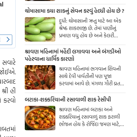
સમયે વઘાર કરવાથી શાકના
સ્વાદમાં ઘણો ફરક પડી શકે છે.
ચોમાસામા કયા શાકનું સેવન કરવું હેલ્ધી હોય છે ?
કેટલીક સરળ કિચન ટ્રિક્સની
દૂધી: ચોમાસાની ઋતુ માટે આ એક
મદદથી તમે કોઈપણ શાકને સ્વાદિષ્ટ
શ્રેષ્ઠ શાકભાજી છે. તેમાં પાણીનું
બનાવી શકો છો.
પ્રમાણ વધુ હોય છે અને કેલરી
ઓછી હોય છે. તે હલકું હોય છે અને
સ્વસ્થ પાચનતંત્ર જાળવવામાં મદદ
શ્રાવણ મહિનામાં મહેંદી લગાવવા અને બંગડીઓ
કરે છે.
પહેરવાના ધાર્મિક કારણો
ે સવારે
શ્રાવણ મહિનામાં ભગવાન શિવની
 જોઈએ.
સાથે દેવી પાર્વતીની પણ પૂજા
યારબાદ
કરવામાં આવે છે. મંગળા ગૌરી વ્રત
રી હ્રી
અને હરિયાળી તીજ જેવા પ્રસંગોએ
મહેંદી લગાવવી અને લીલા રંગના
બટાકા-શક્કરિયાની રસાવાળી શાક રેસીપી
ો કરવો
કપડાં પહેરવા એ પતિના લાંબા
શ્રાવણ મહિનામાં બટાકા અને
આયુષ્ય અને સુખી દામ્પત્ય જીવન
શક્કરિયાનું રસાવાળું શાક ફરાળી
માટે શુભ માનવામાં આવે છે.
ભોજન હોય કે રોજિંદા જમણ માટે,
આપણી પરંપરાઓમાં, સ્ત્રીઓને
ાબતમાં
બંનેમાં ખૂબ જ સ્વાદિષ્ટ લાગે છે.
પ્રકૃતિનું સ્વરૂપ માનવામાં આવે છે.