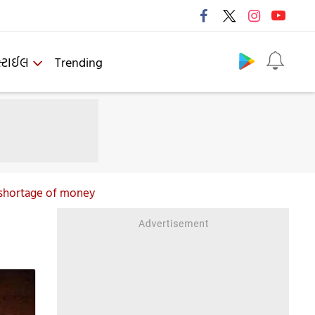
Follow us
્ટાઈલ
Trending
 shortage of money
ે