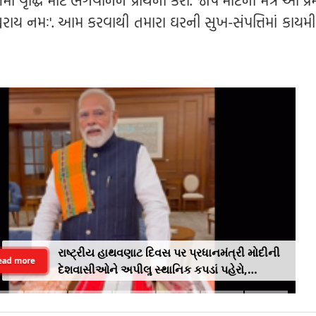
ાં વૃદ્ધિ માટે ભગવાનને પ્રાર્થના કરો. જાપ માટેનો મંત્ર આ પ્ર
િશ્ચરાય નમઃ'. આમ કરવાથી તમારા ઘરની સુખ-સંપત્તિમાં કાયમ
રાષ્ટ્રીય હાથવણાટ દિવસ પર પ્રધાનમંત્રી મોદીની
ead more
દેશવાસીઓને અપીલૢ સ્થાનિક કપડાં પહેરો,
'GRWM' ટ્રેન્ડ ફોલો કરો