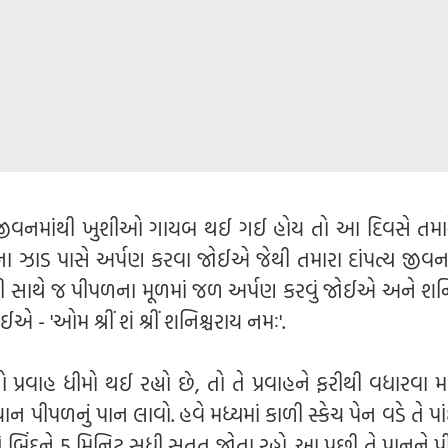
 જીવનમાંથી ખુશીઓ ગાયબ થઈ ગઈ હોય તો આ દિવસે તમાર
 ઝાડ પાસે અર્પણ કરવા જોઈએ જેથી તમારા દાંપત્ય જીવનમ
ી સાથે જ પીપળના મૂળમાં જળ અર્પણ કરવું જોઈએ અને શન
 - 'ઓમ શ્રીં શં શ્રીં શનિશ્ચરાય નમઃ'.
 પ્રવાહ ધીમો થઈ રહ્યો છે, તો તે પ્રવાહને ફરીથી વધારવા 
િયાન પીપળનું પાન લાવો. હવે મધ્યમાં કાળી સ્કેચ પેન વડે તે પા
ે બિંદુને 5 મિનિટ સુધી સતત જોતા રહો. આ પછી તે પાનને 