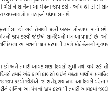
ં બેસીને શનિના આ મંત્રનો જાપ કરો - 'ઓમ શ્રી હ્રીં શં શન
ા વ્યવસાયનો પ્રવાહ ફરી વધવા લાગશે.
માં ફસાયેલા છો અને તેમાંથી જલ્દી બહાર નીકળવા માંગો છ
મંત્રનો જાપ કરવો જોઈએ. શનિદેવનો મંત્ર આ પ્રમાણે છે- 'ઓ
'. શનિદેવના આ મંત્રનો જાપ કરવાથી તમને કોર્ટ-કેસની ગૂંચવ
રહ્યા છો અને તમારી આવક ઘણા દિવસો સુધી નથી વધી રહી તો
વસે તમારે એક કાળો કોલસો લઈને વહેતા પાણીમાં પ્રવાહિ
 જ જાપ કરવો જોઈએ- 'શં શનૈશ્ચરાય નમઃ' આ દિવસે વહેતા પ
કરીને શનિના આ મંત્રનો જાપ કરવાથી તમારી આવકમાં જલ્દી