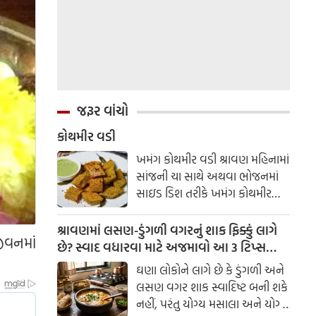
જરૂર વાંચો
કોથમીર વડી
ખમંગ કોથમીર વડી શ્રાવણ મહિનામાં
સાંજની ચા સાથે અથવા ભોજનમાં
સાઇડ ડિશ તરીકે ખમંગ કોથમીર
વડી એકદમ સ્વાદિષ્ટ લાગે છે.
બનાવવામાં સરળ અને ચટપટી આ
શ્રાવણમાં લસણ-ડુંગળી વગરનું શાક ફિક્કું લાગે
ીવનમાં
વડી પરિવારના દરેક સભ્યને પસંદ
છે? સ્વાદ વધારવા માટે અજમાવો આ 3 ટિપ્સ
આવશે. સામગ્રી
લસણ-ડુંગળી વગર સ્વાદિષ્ટ શાક કેવી રીતે
ઘણા લોકોને લાગે છે કે ડુંગળી અને
બનાવવું?
લસણ વગર શાક સ્વાદિષ્ટ બની શકે
નહીં, પરંતુ યોગ્ય મસાલા અને યોગ્ય