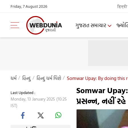
Friday, 7 August 2026
हिन्दी
ગુજરાત સમાચાર
જ્યોત
ધર્મ
હિન્દુ
હિન્દુ ધર્મ વિશે
Somwar Upay: By doing this 
Somwar Upay: 
Last Updated :
પ્રસન્ન, નહીં ર
Monday, 13 January 2025 (10:25
IST)