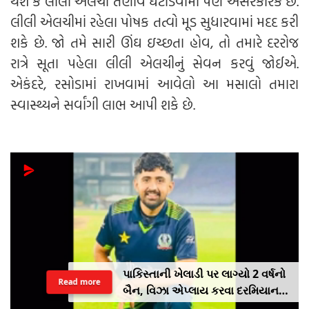
થશે કે લીલી એલચી તણાવ ઘટાડવામાં પણ અસરકારક છે.
લીલી એલચીમાં રહેલા પોષક તત્વો મૂડ સુધારવામાં મદદ કરી
શકે છે. જો તમે સારી ઊંઘ ઇચ્છતા હોવ, તો તમારે દરરોજ
રાત્રે સૂતા પહેલા લીલી એલચીનું સેવન કરવું જોઈએ.
એકંદરે, રસોડામાં રાખવામાં આવેલો આ મસાલો તમારા
સ્વાસ્થ્યને સર્વાંગી લાભ આપી શકે છે.
પાકિસ્તાની ખેલાડી પર લાગ્યો 2 વર્ષનો
Read more
બૈન, વિઝા એપ્લાય કરવા દરમિયાન
આપી ખોટી માહિતી