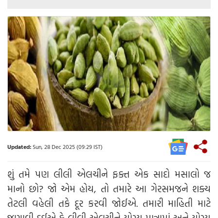
Updated:
Sun, 28 Dec 2025 (09:29 IST)
શું તમે પણ લીલી એલચીને ફક્ત એક સાદો મસાલો જ
માનો છો? જો એમ હોય, તો તમારે આ ગેરસમજને શક્ય
તેટલી વહેલી તકે દૂર કરવી જોઈએ. તમારી માહિતી માટે
જણાવી દઈએ કે લીલી એલચીને યોગ્ય માત્રામાં અને યોગ્ય