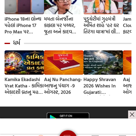
iPhone 18ના લોન્ચ
મમતા બેનર્જીના
પુડુચેરીમાં ગૃહમંત્રી
Jammu
પહેલાં iPhone 17
કાફલા પર પથ્થર,
અમિત શાહે ‘હર ઘર
Cloud
Pro Max પર
જૂતા અને કાદવ
તિરંગા યાત્રા’માં લીધો
ફાટવા
ધમાકેદાર ડીલ,
ફેંકાયા, કહ્યું- ‘લાગી
ભાગ
મળી નથ
ધર્મ
Flipkart પર આટલો
જાત તો માથું ફાટી
કાશ્મીર
સસ્તો મળી રહ્યો ફોન
જાત’
ઘટનાઓ
લોકોન
Kamika Ekadashi
Aaj Nu Panchang-
Happy Shravan
Aaj N
Vrat Katha - કામિકા
આજનુ પંચાગ -9
2026 Wishes In
આજનુ 
એકાદશી વ્રતનુ મહત્વ
ઓગસ્ટ, 2026
Gujarati:
ઓગસ્ટ
અને વ્રત કથા
સ્નેહીજનોને મોકલી
આપો શ્રાવણ
મહિનાના આ શુભ
સંદેશ