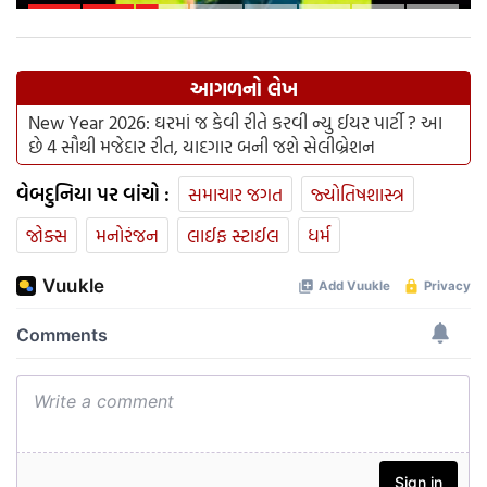
આગળનો લેખ
New Year 2026: ઘરમાં જ કેવી રીતે કરવી ન્યુ ઈયર પાર્ટી ? આ
છે 4 સૌથી મજેદાર રીત, યાદગાર બની જશે સેલીબ્રેશન
વેબદુનિયા પર વાંચો :
સમાચાર જગત
જ્યોતિષશાસ્ત્ર
જોક્સ
મનોરંજન
લાઈફ સ્ટાઈલ
ધર્મ