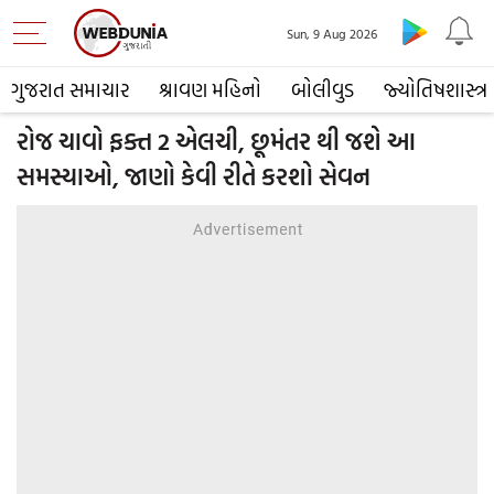
Sun, 9 Aug 2026
ગુજરાત સમાચાર
શ્રાવણ મહિનો
બોલીવુડ
જ્યોતિષશાસ્ત્ર
રોજ ચાવો ફક્ત 2 એલચી, છૂમંતર થી જશે આ
સમસ્યાઓ, જાણો કેવી રીતે કરશો સેવન