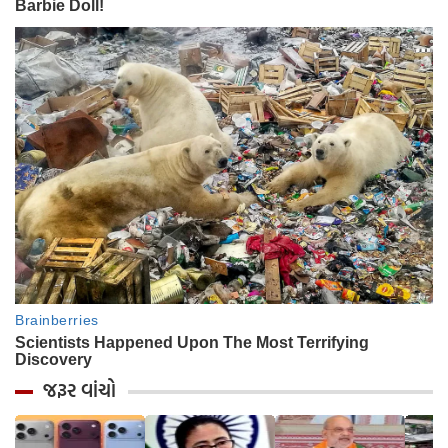
જરૂર વાંચો