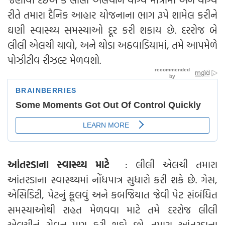
રીતે તમારા દૈનિક આહાર યોજનાના ભાગ રૂપે શામેલ કરીને
ઘણી સ્વાસ્થ્ય સમસ્યાઓ દૂર કરી શકાય છે. દરરોજ બે
લીલી એલચી ચાવો, અને થોડા અઠવાડિયામાં, તમે આપમેળે
પોઝીટીવ રીઝલ્ટ મેળવશો.
આંતરડાના સ્વાસ્થ્ય માટે
: લીલી એલચી તમારા
આંતરડાના સ્વાસ્થ્યમાં નોંધપાત્ર સુધારો કરી શકે છે. ગેસ,
એસિડિટી, પેટનું ફૂલવું અને કબજિયાત જેવી પેટ સંબંધિત
સમસ્યાઓથી રાહત મેળવવા માટે તમે દરરોજ લીલી
એલચીનું સેવન પણ કરી શકો છો. તમારા આંતરડાના