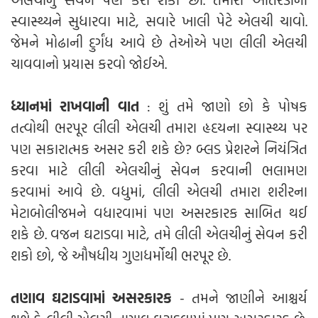
સ્વાસ્થ્યને સુધારવા માટે, સવારે ખાલી પેટે એલચી ચાવો.
જેમને મોઢાની દુર્ગંધ આવે છે તેઓએ પણ લીલી એલચી
ચાવવાનો પ્રયાસ કરવો જોઈએ.
ધ્યાનમાં રાખવાની વાત
: શું તમે જાણો છો કે પોષક
તત્વોથી ભરપૂર લીલી એલચી તમારા હૃદયના સ્વાસ્થ્ય પર
પણ સકારાત્મક અસર કરી શકે છે? બ્લડ પ્રેશરને નિયંત્રિત
કરવા માટે લીલી એલચીનું સેવન કરવાની ભલામણ
કરવામાં આવે છે. વધુમાં, લીલી એલચી તમારા શરીરના
મેટાબોલીજમને વધારવામાં પણ અસરકારક સાબિત થઈ
શકે છે. વજન ઘટાડવા માટે, તમે લીલી એલચીનું સેવન કરી
શકો છો, જે ઔષધીય ગુણધર્મોથી ભરપૂર છે.
તણાવ ઘટાડવામાં અસરકારક
- તમને જાણીને આશ્ચર્ય