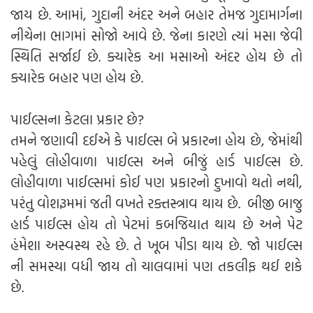
જાય છે. આમાં, ગુદાની અંદર અને બહાર તેમજ ગુદામાર્ગના
નીચેના ભાગમાં સોજો આવે છે. જેના કારણે ત્યાં મસા જેવી
સ્થિતિ સર્જાઈ છે. ક્યારેક આ મસાઓ અંદર હોય છે તો
ક્યારેક બહાર પણ હોય છે.
પાઈલ્સના કેટલા પ્રકાર છે?
તમને જણાવી દઈએ કે પાઈલ્સ બે પ્રકારના હોય છે, જેમાંથી
પહેલું લોહીવાળા પાઈલ્સ અને બીજું હાર્ડ પાઈલ્સ છે.
લોહીવાળા પાઈલ્સમાં કોઈ પણ પ્રકારનો દુખાવો થતો નથી,
પરંતુ વોશરૂમમાં જતી વખતે રક્તસ્ત્રાવ થાય છે. બીજી બાજુ
હાર્ડ પાઈલ્સ હોય તો પેટમાં કબજિયાત થાય છે અને પેટ
હંમેશા અસ્વસ્થ રહે છે. તે ખૂબ પીડા થાય છે. જો પાઈલ્સ
ની સમસ્યા વધી જાય તો ચાલવામાં પણ તકલીફ થઈ શકે
છે.