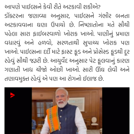
આપણે પાઈલ્સને કેવી રીતે અટકાવી શકીએ?
ડૉક્ટરના જણાવ્યા અનુસાર, પાઈલ્સને ગંભીર બનતા
અટકાવવાના ઘણા ઉપાયો છે. નિષ્ણાતોના મતે સૌથી
પહેલા સારા ફાઈબરવાળો ખોરાક ખાઓ. પાણીનું પ્રમાણ
વધારવું અને હળવો, સરળતાથી સુપાચ્ય ખોરાક પણ
ખાઓ. પાઈલ્સના દર્દી માટે ફાસ્ટ ફૂડ અને પ્રોસેસ્ડ ફૂડથી દૂર
રહેવું સૌથી જરૂરી છે. આયુર્વેદ અનુસાર પેટ ફૂલવાનું કારણ
ગણાતી ખાદ્ય ચીજો ઓછી ખાઓ. સારી ઊંઘ લેવી અને
તણાવમુક્ત રહેવું એ પણ આ રોગનો ઈલાજ છે.