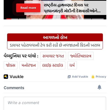
રાષ્ટ્રીય હાથવણાટ દિવસ પર
Read more
પ્રધાનમંત્રી મોદીની દેશવાસીઓને
અપીલૢ સ્થાનિક કપડાં પહેરો,
'GRWM' ટ્રેન્ડ ફોલો કરો
આગળનો લેખ
ડાયપર પહેરાવવાની ટેવ કરી રહી છે નવજાતની કિડની ખરાબ
વેબદુનિયા પર વાંચો :
સમાચાર જગત
જ્યોતિષશાસ્ત્ર
જોક્સ
મનોરંજન
લાઈફ સ્ટાઈલ
ધર્મ