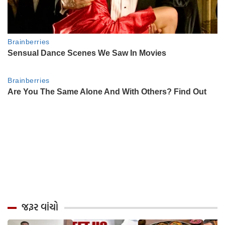
જરૂર વાંચો