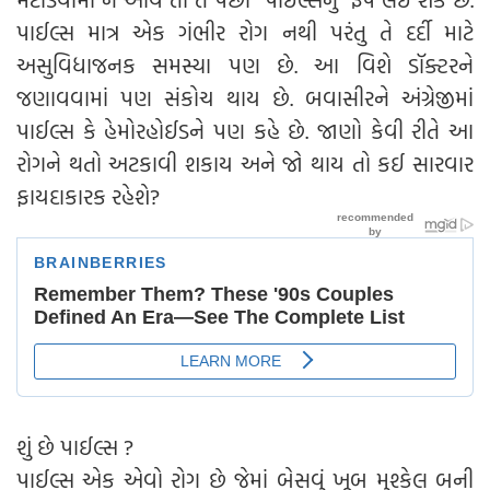
પાઈલ્સ માત્ર એક ગંભીર રોગ નથી પરંતુ તે દર્દી માટે
અસુવિધાજનક સમસ્યા પણ છે. આ વિશે ડૉક્ટરને
જણાવવામાં પણ સંકોચ થાય છે. બવાસીરને અંગ્રેજીમાં
પાઈલ્સ કે હેમોરહોઈડને પણ કહે છે. જાણો કેવી રીતે આ
રોગને થતો અટકાવી શકાય અને જો થાય તો કઈ સારવાર
ફાયદાકારક રહેશે?
શું છે પાઈલ્સ ?
પાઈલ્સ એક એવો રોગ છે જેમાં બેસવું ખૂબ મુશ્કેલ બની