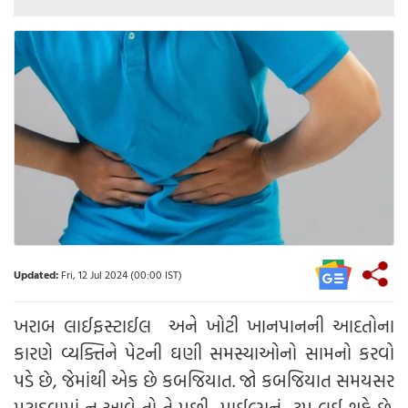
Updated:
Fri, 12 Jul 2024 (00:00 IST)
ખરાબ લાઈફસ્ટાઈલ અને ખોટી ખાનપાનની આદતોના
કારણે વ્યક્તિને પેટની ઘણી સમસ્યાઓનો સામનો કરવો
પડે છે, જેમાંથી એક છે કબજિયાત. જો કબજિયાત સમયસર
મટાડવામાં ન આવે તો તે પછી પાઈલ્સનું રૂપ લઈ શકે છે.