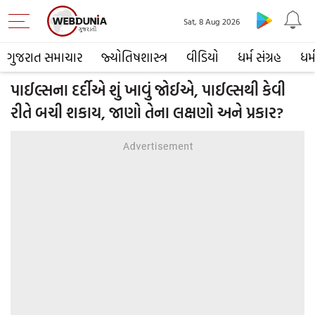
Sat, 8 Aug 2026
ગુજરાત સમાચાર
જ્યોતિષશાસ્ત્ર
વીડિયો
ધર્મ સંગ્રહ
ધર્
પાઈલ્સના દર્દીએ શું ખાવું જોઈએ, પાઈલ્સથી કેવી
રીતે બચી શકાય, જાણો તેના લક્ષણો અને પ્રકાર?