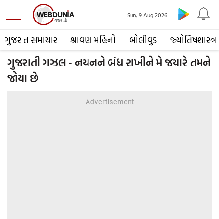
Sun, 9 Aug 2026
ગુજરાત સમાચાર
શ્રાવણ મહિનો
બોલીવુડ
જ્યોતિષશાસ્ત્ર
ગુજરાતી ગઝલ - નયનને બંધ રાખીને મે જયારે તમને
જોયા છે