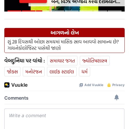
બૈન, વિઝા એપ્લાય કરવા દરમિયાન
આપી ખોટી માહિતી
આગળનો લેખ
શું 28 દિવસથી ઓછા સમયમાં માસિક સ્રાવ આવવો સામાન્ય છે?
ગાયનેકોલોજિસ્ટ પાસેથી જાણો
વેબદુનિયા પર વાંચો :
સમાચાર જગત
જ્યોતિષશાસ્ત્ર
જોક્સ
મનોરંજન
લાઈફ સ્ટાઈલ
ધર્મ