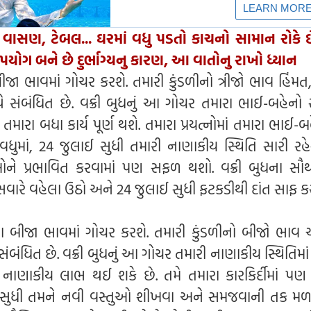
 વાસણ, ટેબલ... ઘરમાં વધુ પડતો કાચનો સામાન રોકે 
ઉપયોગ બને છે દુર્ભાગ્યનુ કારણ, આ વાતોનુ રાખો ધ્યાન
ત્રીજા ભાવમાં ગોચર કરશે. તમારી કુંડળીનો ત્રીજો ભાવ હિંમ
ે સંબંધિત છે. વક્રી બુધનું આ ગોચર તમારા ભાઈ-બહેનો 
. તમારા બધા કાર્ય પૂર્ણ થશે. તમારા પ્રયત્નોમાં તમારા ભાઈ-
વધુમાં, 24 જુલાઈ સુધી તમારી નાણાકીય સ્થિતિ સારી રહેશ
ઓને પ્રભાવિત કરવામાં પણ સફળ થશો. વક્રી બુધના સૌ
સવારે વહેલા ઉઠો અને 24 જુલાઈ સુધી ફટકડીથી દાંત સાફ કર
ારા બીજા ભાવમાં ગોચર કરશે. તમારી કુંડળીનો બીજો ભા
ે સંબંધિત છે. વક્રી બુધનું આ ગોચર તમારી નાણાકીય સ્થિતિમાં
ાણાકીય લાભ થઈ શકે છે. તમે તમારા કારકિર્દીમાં પણ 
 સુધી તમને નવી વસ્તુઓ શીખવા અને સમજવાની તક મ