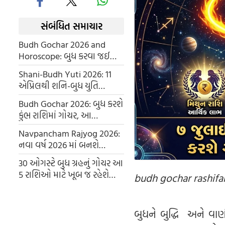
સંબંધિત સમાચાર
Budh Gochar 2026 and
Horoscope: બુધ કરવા જઈ
રહ્યો છે રાશિ પરિવર્તન, મે પહેલા
Shani-Budh Yuti 2026: 11
આ રાશિઓનો શરૂ થશે ગોલ્ડન
એપ્રિલથી શનિ-બુધ યુતિ
ટાઈમ
મચાવશે ધમાલ, આ 4 રાશિના
Budh Gochar 2026: બુધ કરશે
જાતકોની 20 દિવસ રહેશે મોજ
કુંભ રાશિમાં ગોચર, આ
રાશિઓને મળશે ભાગ્યનો સાથ,
Navpancham Rajyog 2026:
જાણો તમારી રાશિ પર કેવી અસર
નવા વર્ષ 2026 માં બનશે
પડશે.
નવપંચમ રાજયોગ, આ રાશિઓ
30 ઓગસ્ટે બુધ ગ્રહનું ગોચર આ
પર વરસસે લક્ષ્મીની અને વધશે
5 રાશિઓ માટે ખૂબ જ રહેશે
budh gochar rashifa
માન-સન્માન
શુભ, નોકરી અને વ્યવસાયમાં
થશે ઘણી પ્રગતિ
બુધને બુદ્ધિ અને વાણ