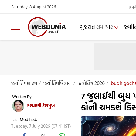
Saturday, 8 August 2026
हिन्
ગુજરાત સમાચાર
જ્યોત
જ્યોતિષશાસ્ત્ર
જ્યોતિષવિજ્ઞાન
જ્યોતિષ 2026
budh gochar
7 જુલાઈથી બુધ પ
Written By
કોની ચમકશે કિસ
કલ્યાણી દેશમુખ
Last Modified:
Tuesday, 7 July 2026 (07:41 IST)