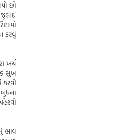
 આપો છો
4 જુલાઈ
રિણામો
ન કરવું
રા ખર્ચ
િક સુખ
્ચ કરવી
 બુધના
પહેરવો
ું ભાવ