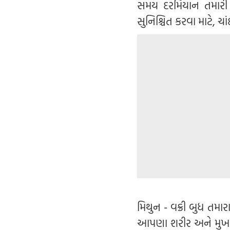
સમય દરમિયાન તમારી બ
સુનિશ્ચિત કરવા માટે, ચા
મિથુન - વક્રી બુધ તમા
આપણા શરીર અને મુખ સા