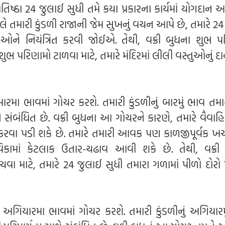
રતિષ્ઠા 24 જુલાઈ સુધી તમે કયા પ્રકારના કાર્યમાં યોગદાન
ભલે તમારી કુંડળી રાજાની જેમ સુખનું વચન આપે છે, તમારે 2
ીઓને નિયંત્રિત કરવી જોઈએ. તેથી, વક્રી બુધના શુભ પ
ભ પરિણામો ટાળવા માટે, તમારે મંદિરમાં લીલી વસ્તુઓનું દા
 બારમા ભાવમાં ગોચર કરશે. તમારી કુંડળીનું બારમું ભાવ તમા
 સંબંધિત છે. વક્રી બુધના આ ગોચરને કારણે, તમારે વૈવાહ
ત્નો કરવા પડી શકે છે. તમારે તમારી આવક પણ કાળજીપૂર્વક ખર
ામાં કેટલાક ઉતાર-ચઢાવ આવી શકે છે. તેથી, વક્રી
ચવા માટે, તમારે 24 જુલાઈ સુધી તમારા ગળામાં પીળો દોરો 
ા અગિયારમા ભાવમાં ગોચર કરશે. તમારી કુંડળીનું અગિયારમ