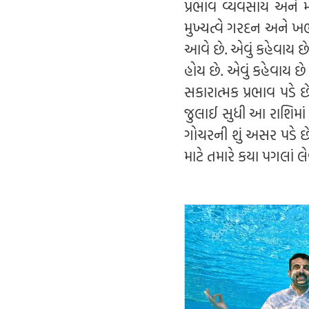
પ્રભાવ વ્યવસાય અને મા
મુખ્યત્વે ગરદન અને ખભ
આવે છે. એવું કહેવાય છ
હોય છે. એવું કહેવાય છે
સકારાત્મક પ્રભાવ પડે 
જુલાઈ સુધી આ રાશિમાં 
ગોચરની શું અસર પડે 
માટે તમારે કયા પગલાં 