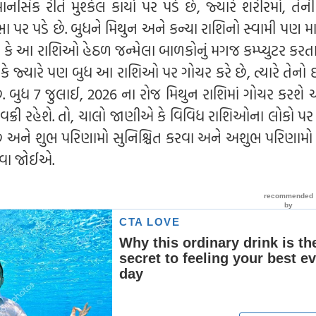
નસિક રીતે મુશ્કેલ કાર્યો પર પડે છે, જ્યારે શરીરમાં, ત
ા પર પડે છે. બુધને મિથુન અને કન્યા રાશિનો સ્વામી પણ મ
ે કે આ રાશિઓ હેઠળ જન્મેલા બાળકોનું મગજ કમ્પ્યુટર કરત
 કે જ્યારે પણ બુધ આ રાશિઓ પર ગોચર કરે છે, ત્યારે તેનો 
છે. બુધ 7 જુલાઈ, 2026 ના રોજ મિથુન રાશિમાં ગોચર કરશે 
વક્રી રહેશે. તો, ચાલો જાણીએ કે વિવિધ રાશિઓના લોકો પર
છે અને શુભ પરિણામો સુનિશ્ચિત કરવા અને અશુભ પરિણામો
લેવા જોઈએ.