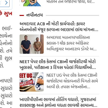
માતાએ તેને બજારમાં જોયો, ઘરે
આવતાની સાથે જ માતાએ તેની
છે સુખ
દીકરીને ગુસ્સામાં બોલાવી મા-દીકરી,
નવીનતમ
તું ક્યાં છે?
અમદાવાદ ACB ની મોટી કાર્યવાહી: ફાયર
ત, ભાઈ-
એનઓસી મંજૂર કરવાના બદલામાં લાંચ માંગનાર
સાથેના
ચીફ ફાયર ઓફિસર સામે ગુનો દાખલ
અમદાવાદ મહાનગરપાલિકાના
બહેનોનો
ક્લાસ-1 ચીફ ફાયર ઓફિસર
અમિતકુમાર આનંદરાવ ડોંગરે અને
ે. તમે
તેમના વતી લાંચ લેનાર એક ખાનગી
થી શુભ
વ્યક્તિ ભાવસિંહ ઝાલાને લાંચ
NEET પેપર લીક કેસમાં CBIની ચાર્જશીટથી મોટો
ો.
રુશ્વત વિરોધી બ્યુરો (ACB) દ્વારા ટ્રેપ
ખુલાસો, પરીક્ષાના 3 દિવસ પહેલાં વિદ્યાર્થીઓ
ગોઠવીને રંગેહાથ ઝડપી લેવામાં
સુધી પહોંચ્યા હતા સવાલો
NEET UG પેપર લીક કેસમાં CBIની
આવ્યા છે.
વ આપણી
ચાર્જશીટમાં ચોંકાવનારી વિગતો સામે
આવી છે. તપાસ એજન્સીના
 સુધારો
જણાવ્યા મુજબ, પરીક્ષાના લગભગ
સુધારો
ત્રણ દિવસ પહેલાં જ NEETના પ્રશ્નો
ખાણીપીણીના ભાવમાં તોતિંગ વધારો, ગુજરાતમાં
ળશે. આ
કેટલાક વિદ્યાર્થીઓ સુધી પહોંચાડી
શાકભાજી અને ફળોના વધતા ભાવથી સામાન્ય