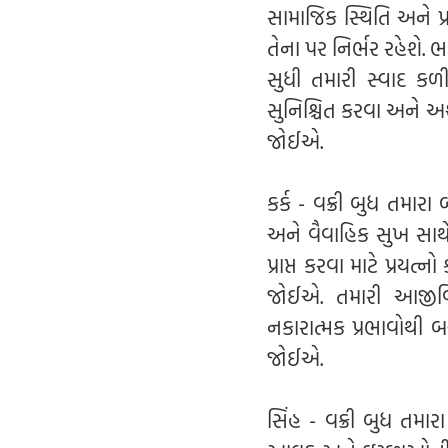
સામાજિક સ્થિતિ અને પ્
તેના પર નિર્ભર રહેશે. 
સુધી તમારી સ્વાદ કળ
સુનિશ્ચિત કરવા અને અશુ
જોઈએ.
કર્ક - વક્રી બુધ તમારા
અને વૈવાહિક સુખ સાથે
પ્રાપ્ત કરવા માટે પ્રય
જોઈએ. તમારી આજીવિક
નકારાત્મક પ્રભાવોથી બ
જોઈએ.
સિંહ - વક્રી બુધ તમાર