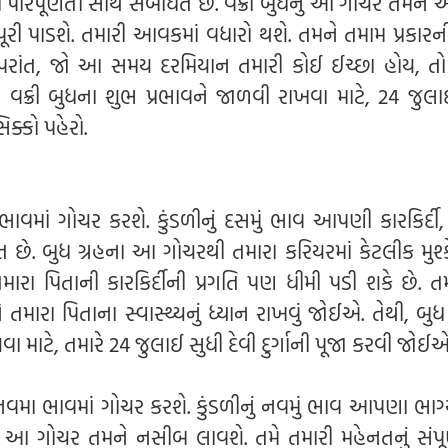
િપૂર્ણતા સાથે સંબંધિત છે. વક્રી બુધનું આ ગોચર તમને
ી પાડશે. તમારી આવકમાં વધારો થશે. તમને તમામ પ્રકારન
 ઉપરાંત, જો આ સમય દરમિયાન તમારી કોઈ ઈચ્છા હોય, તો ત
ી, વક્રી બુધના શુભ પ્રભાવને જાળવી રાખવા માટે, 24 જુલા
િક્કો પહેરો.
ભાવમાં ગોચર કરશે. કુંડળીનું દસમું ભાવ આપણી કારકિર્દી,
ત છે. બુધ ગ્રહના આ ગોચરથી તમારા કરિયરમાં કેટલીક મુશ
મારા પિતાની કારકિર્દીની પ્રગતિ પણ ધીમી પડી શકે છે. તમ
તમારા પિતાના સ્વાસ્થ્યનું ધ્યાન રાખવું જોઈએ. તેથી, બુધ
ા માટે, તમારે 24 જુલાઈ સુધી દેવી દુર્ગાની પૂજા કરવી જોઈએ
 નવમા ભાવમાં ગોચર કરશે. કુંડળીનું નવમું ભાવ આપણા ભાગ્
નું આ ગોચર તમને નસીબ લાવશે. તમે તમારી મહેનતનું સંપૂ