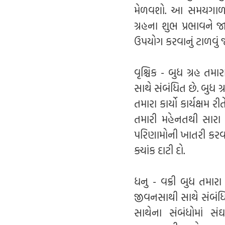
મેળવશો. આ સમયગાળા 
ગ્રહના શુભ પ્રભાવને 
ઉપયોગ કરવાનું ટાળવું
વૃશ્ચિક - બુધ ગ્રહ ત
સાથે સંબંધિત છે. બુધ 
તમારા કાર્યો કાર્યક્ષમ
તમારી મહેનતથી સારા 
પરિણામોની ખાતરી કરવા 
ક્યાંક દાટી દો.
ધનુ - વક્રી બુધ તમાર
જીવનસાથી સાથે સંબંધિ
સાથેના સંબંધોમાં સં