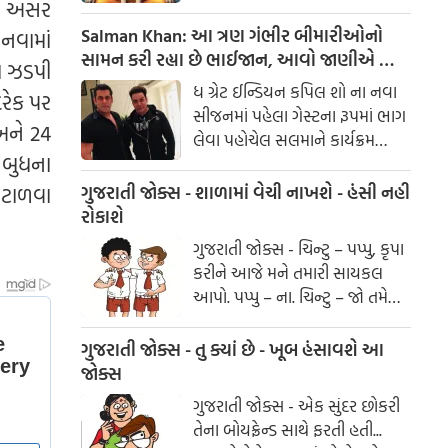
ેની અસર
અને સમૃદ્ધિ પ્રાપ્ત કરી શકો છો. આજે
અમે તમને આ ઉપાયો વિશે માહિતી
Salman Khan: આ ત્રણ ગંભીર બીમારીઓનો
ાનવામાં
આપવા જઈ રહ્યા છીએ.
સામન કરી રહ્યા છે ભાઈજાન, આવો જાણીએ આ
ા ઝડપી
બીમારી વિશે
ધ ગ્રેટ ઈન્ડિયન કપિલ શો ના નવા
દરેક પર
સીજનમાં પહેલા ગેસ્ટના રૂપમાં ભાગ
અને 24
લેવા પહોચેલ સલમાને કાર્યક્રમ
 બુધના
દરમિયાન પોતાના સ્વાસ્સ્થ્ય સંબંધી
સમસ્યા વિશે વાત કરી. શો મા જ્યારે
 ટાળવા
ગુજરાતી જોક્સ - શાળામાં વેચી નાખશે - હંસી નહી
પણ સેલીબ્રિટીજમાં ફિટનેસ અને
રોકાશે
ડોલે શોલે ની વાત આવે છે તો નામ
ગુજરાતી જોક્સ - ચિન્ટુ – પપ્પુ, કૃપા
સૌથી પહેલા સલમાન ખાનનુ આવે
કરીને આજે મને તમારી સાયકલ
છે.
આપો. પપ્પુ – ના. ચિન્ટુ – જો તમે
મને સાયકલ નહીં આપો તો મને દુઃખ
થશે.
ગુજરાતી જોક્સ - તુ ક્યાં છે - ખૂબ હંસાવશે આ
જોક્સ
ગુજરાતી જોક્સ - એક સુંદર છોકરી
તેના બોયફ્રેન્ડ સાથે ફરતી હતી...