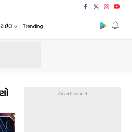
Follow us
્ટાઈલ
Trending
ાણો