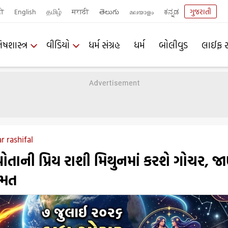
दी
English
தமிழ்
मराठी
తెలుగు
മലയാളം
ಕನ್ನಡ
ગુજરાતી
િષશાસ્ત્ર
વીડિયો
ધર્મ સંગ્રહ
ધર્મ
બોલીવુડ
લાઈફ સ
 rashifal
ોતાની પ્રિય રાશી મિથુનમાં કરશે ગોચર, જ
્મત