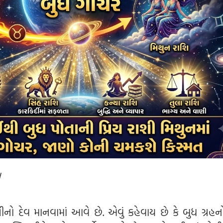
l
ીનો દેવ માનવામાં આવે છે. એવું કહેવાય છે કે બુધ ગ્રહન