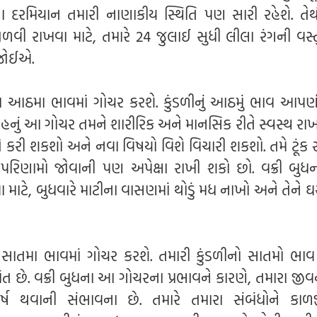
દરમિયાન તમારી નાણાકીય સ્થિતિ પણ સારી રહેશે. તેથ
જાળવી રાખવા માટે, તમારે 24 જુલાઈ સુધી લીલા રંગની વસ
 જોઈએ.
મારા આઠમા ભાવમાં ગોચર કરશે. કુંડળીનું આઠમું ભાવ આપણ
ગ્રહનું આ ગોચર તમને શારીરિક અને માનસિક રીતે સ્વસ્થ રાખ
 રીતે કરી શકશો અને નવા વિષયો વિશે વિચારી શકશો. તમે ટૂંક
પરિણામો જોવાની પણ અપેક્ષા રાખી શકો છો. વક્રી બુધ
માટે, બુધવારે માટીના વાસણમાં થોડું મધ નાખો અને તેને ઘ
ા સાતમા ભાવમાં ગોચર કરશે. તમારી કુંડળીનો સાતમો ભાવ
ત છે. વક્રી બુધના આ ગોચરના પ્રભાવને કારણે, તમારા જી
ઘર્ષ થવાની સંભાવના છે. તમારે તમારા સંબંધોને કાળજી