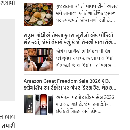
રિણામો
દેવામાં આવ્યા હતા. આ માટે એક
લોકો પર મોંઘવારીનો માર
ગુજરાતમાં વધતી મોંઘવારીની અસર
સંગઠિત નેટવર્ક દ્વારા સમગ્ર ઘટનાને
હવે સામાન્ય લોકોના દૈનિક જીવન
અંજામ આપવામાં આવ્યો હોવાનો
પર સ્પષ્ટપણે જોવા મળી રહી છે.
તપાસમાં ખુલાસો થયો છે.
ખાસ કરીને શાકભાજી અને ફળોના
ભાવમાં વધારો થતાં ઘરનું બજેટ
રાહુલ ગાંધીએ તેમના કૂતરા નૂરીનો એક વીડિયો
ખોરવાઈ રહ્યું છે. રોજિંદા ભોજનમાં
શેર કર્યો, જેમાં તેમણે કહ્યું કે જો તેમની માતા તેને
ઉપયોગમાં આવતી વસ્તુઓ મોંઘી
જોશે તો તે નારાજ થશે, પણ તેઓ સંભાળી લેશે.
કોંગ્રેસ પાર્ટીએ સોશિયલ મીડિયા
બનતાં મધ્યમવર્ગીય અને સામાન્ય
પ્લેટફોર્મ X પર એક ખાસ વીડિયો
પરિવારો માટે ઘરખર્ચનું સંચાલન
શેર કર્યો છે. વીડિયોમાં, લોકસભામાં
મુશ્કેલ બની રહ્યું છે.
વિપક્ષના નેતા રાહુલ ગાંધી તેમની
માતા સોનિયા ગાંધીના પાલતુ કૂતરા,
Amazon Great Freedom Sale 2026 શરૂ,
નૂરી સાથે સમય વિતાવતા જોવા મળે
ફ્લેગશિપ સ્માર્ટફોંસ પર બંપર ડિસ્કાઉંટ, ચેક કરો
છે. વીડિયો દ્વારા, કોંગ્રેસ પાર્ટીએ
ઓફર
અમેજન પર ગ્રેટ ફીડમ સેલ 2026
લોકોને મૂંગા પ્રાણીઓ પ્રત્યે પ્રેમ,
શરૂ થઈ ગઈ છે. જેમા સ્માર્ટફોન,
આદર અને કરુણા દર્શાવવાની
ઈલેક્ટ્રોનિક્સ અને હોમ
અપીલ કરી છે.
ગ્ન ભાવ
અપ્લાયંસેજ પર ભારે છૂટ મળી રહી
છે
 તમારી