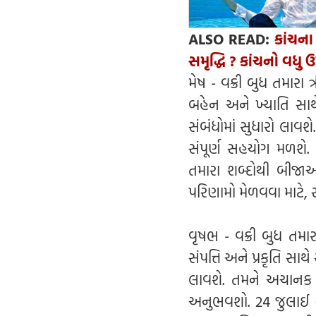
ALSO READ:
કાંચના
સમૃદ્ધિ ? કાંચનો વધુ 
મેષ - વક્રી બુધ તમારા 
બહેન અને ખ્યાતિ સાથ
સંબંધોમાં સુધારો લાવશે
સંપૂર્ણ સહયોગ મળશે. 
તમારા શબ્દોથી બીજા
પરિણામો મેળવવા માટે, 
વૃષભ - વક્રી બુધ તમ
સંપત્તિ અને પ્રકૃતિ સાથ
લાવશે. તમને અચાનક ન
અનુભવશો. 24 જુલાઈ