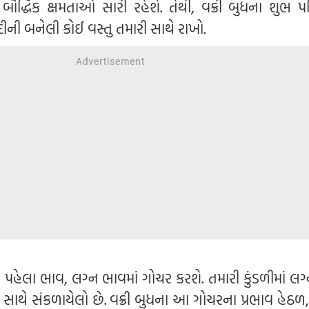
ૌદ્ધિક ક્ષમતાઓ સારી રહેશે. તેથી, વક્રી બુધના શુભ પ
ંદીની બનેલી કોઈ વસ્તુ તમારી સાથે રાખો.
રા પહેલા ભાવ, લગ્ન ભાવમાં ગોચર કરશે. તમારી કુંડળીમાં લ
થે સંકળાયેલો છે. વક્રી બુધના આ ગોચરના પ્રભાવ હેઠળ,