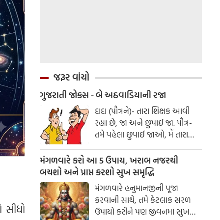
જરૂર વાંચો
ગુજરાતી જોક્સ - બે અઠવાડિયાની રજા
દાદા (પૌત્રને)- તારા શિક્ષક આવી
રહ્યા છે, જા અને છુપાઈ જા. પૌત્ર-
તમે પહેલા છુપાઈ જાઓ, મેં તારા
મૃત્યુના બહાને બે અઠવાડિયાની
રજા લીધી છે.
મંગળવારે કરો આ 5 ઉપાય, ખરાબ નજરથી
બચશો અને પ્રાપ્ત કરશો સુખ સમૃદ્ધિ
મંગળવારે હનુમાનજીની પૂજા
કરવાની સાથે, તમે કેટલાક સરળ
ો સીધો
ઉપાયો કરીને પણ જીવનમાં સુખ