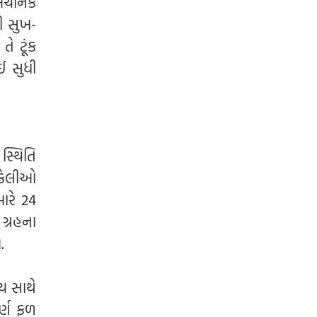
 અચાનક
ી સુખ-
ે ટૂંક
ઈ સુધી
 સ્થિતિ
્કેલીઓ
ારે 24
 ગ્રહના
.
ય સાથે
ર્ણ ફળ