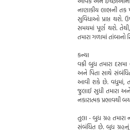
આવક અને ઇચ્છાઓની પર
નાણાકીય લાભની તક પૂર
સુવિધાઓ પ્રાપ્ત થશે.
સમયમાં પૂર્ણ થશે. તેથ
તમારા ગળામાં તાંબાનો સ
કન્યા
વક્રી બુધ તમારા દસમા 
અને પિતા સાથે સંબંધિ
આવી શકે છે. વધુમાં, ત
જુલાઈ સુધી તમારા અને 
નકારાત્મક પ્રભાવથી બચવ
તુલા - બુધ ગ્રહ તમારા
સંબંધિત છે. બુધ ગ્રહ