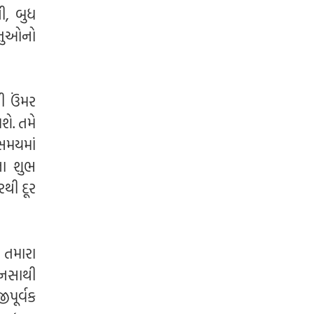
ી, બુધ
્તુઓનો
ી ઉંમર
શે. તમે
 સમયમાં
ના શુભ
રથી દૂર
 તમારા
વનસાથી
પૂર્વક