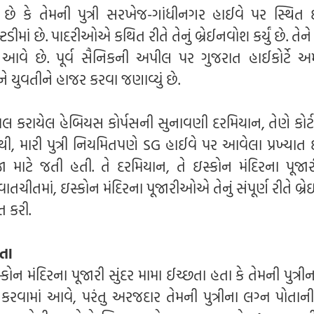
ું છે કે તેમની પુત્રી સરખેજ-ગાંધીનગર હાઈવે પર સ્થિત 
ીમાં છે. પાદરીઓએ કથિત રીતે તેનું બ્રેઈનવોશ કર્યું છે. તેન
ે છે. પૂર્વ સૈનિકની અપીલ પર ગુજરાત હાઈકોર્ટે અ
 યુવતીને હાજર કરવા જણાવ્યું છે.
ખલ કરાયેલ હેબિયસ કોર્પસની સુનાવણી દરમિયાન, તેણે કોર્ટમાં
ોવાથી, મારી પુત્રી નિયમિતપણે SG હાઈવે પર આવેલા પ્રખ્યાત
ૂજા માટે જતી હતી. તે દરમિયાન, તે ઇસ્કોન મંદિરના પૂજ
તચીતમાં, ઇસ્કોન મંદિરના પૂજારીઓએ તેનું સંપૂર્ણ રીતે બ્
િત કરી.
હતા
ોન મંદિરના પૂજારી સુંદર મામા ઈચ્છતા હતા કે તેમની પુત્રી
કરવામાં આવે, પરંતુ અરજદાર તેમની પુત્રીના લગ્ન પોતા