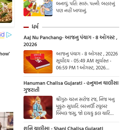
બનાવું. પતિ: સારું. પત્ની: બહારનું
પણ નહીં ખાવાનું.
ધર્મ
Aaj Nu Panchang- આજનુ પંચાગ - 8 ઓગસ્ટ ,
20226
આજનુ પંચાગ - 8 ઓગસ્ટ , 20226
સૂર્યોદય - 05:49 AM સૂર્યાસ્ત -
06:59 PM 1 ઓગસ્ટ, 2026
શનિવાર આષાઢ વદ ત્રિજ- વિક્રમ
સંવત 2082
Hanuman Chalisa Gujarati - હનુમાન ચાલીસા
ગુજરાતી
શ્રીગુરુ ચરન સરોજ રજ, નિજ મનુ
મુકુરુ સુધારિ. બરનઊઁ રઘુબર
બિમલ જસુ, જો દાયકુ ફલ ચારિ
બુદ્ધિહીન તનુ જાનિકે, સુમિરૌં પવન-
કુમાર. બલ બુદ્ધિ બિદ્યા દેહુ મોહિં,
શનિ ચાલીસા - Shani Chalisa Gujarati