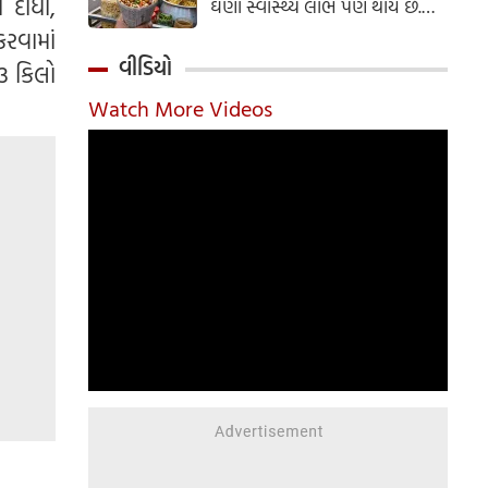
 દીધો,
ઘણા સ્વાસ્થ્ય લાભ પણ થાય છે.
ઝાલમુરી બનાવવાની સરળ રેસીપી
કરવામાં
અહીં જાણો.
વીડિયો
3 કિલો
Watch More Videos