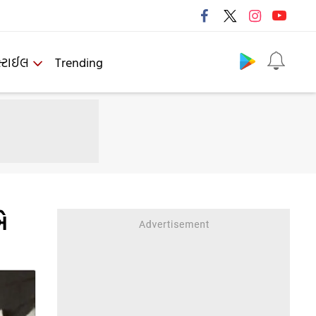
Follow us
્ટાઈલ
Trending
એ