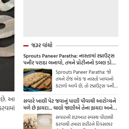
જરૂર વાંચો
Sprouts Paneer Paratha: નાસ્તામાં સ્પ્રાઉટ્સ
પનીર પરાઠા બનાવો, તમને પ્રોટીનનો ડબલ ડોઝ
મળશે
Sprouts Paneer Paratha: જો
તમને રોજ એક જ નાસ્તો ખાવાનો
કંટાળો આવે છે, તો સ્પ્રાઉટ્સ પનીર
પરાઠા બનાવવાનો પ્રયાસ કરો. તે
ી છે. આ
માત્ર સ્વાદિષ્ટ જ નથી પણ તમારા
સવારે ખાલી પેટ જવાનું પાણી પીવાથી આરોગ્યને
સ્વાસ્થ્ય માટે અતિ ફાયદાકારક પણ
રવામાં
મળે છે ફાયદા... ચાલો જાણીએ તેના ફાયદા અને
છે.
ઉપયોગ કરવાની યોગ્ય રીત
સવારની શરૂઆત સ્વસ્થ પીણાથી
કરવાથી તમારા શરીરને દિવસભર