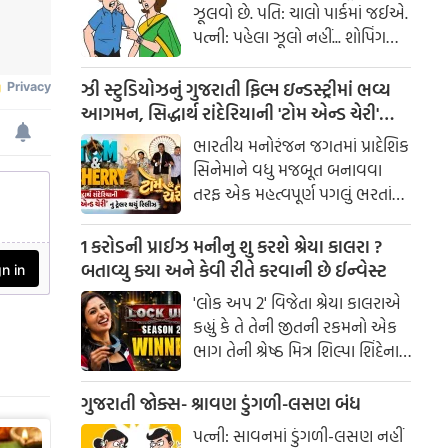
ઝૂલવો છે. પતિ: ચાલો પાર્કમાં જઈએ.
પત્ની: પહેલા ઝૂલો નહીં... શોપિંગ
કરાવ!
ઝી સ્ટુડિયોઝનું ગુજરાતી ફિલ્મ ઇન્ડસ્ટ્રીમાં ભવ્ય
આગમન, સિદ્ધાર્થ રાંદેરિયાની 'ટોમ એન્ડ ચેરી'
સાથે કરશે શરૂઆત; ટ્રેલર થયું રિલીઝ
ભારતીય મનોરંજન જગતમાં પ્રાદેશિક
સિનેમાને વધુ મજબૂત બનાવવા
તરફ એક મહત્વપૂર્ણ પગલું ભરતાં
ઝી સ્ટુડિયોઝે ગુજરાતી ફિલ્મ
ઇન્ડસ્ટ્રીમાં પોતાની સત્તાવાર
1 કરોડની પ્રાઈઝ મનીનુ શુ કરશે શ્રેયા કાલરા ?
એન્ટ્રીની જાહેરાત કરી છે.
બતાવ્યુ ક્યા અને કેવી રીતે કરવાની છે ઈન્વેસ્ટ
'લોક અપ 2' વિજેતા શ્રેયા કાલરાએ
કહ્યું કે તે તેની જીતની રકમનો એક
ભાગ તેની શ્રેષ્ઠ મિત્ર શિલ્પા શિંદેના
આશ્રય ગૃહમાં દાન કરશે.
ગુજરાતી જોક્સ- શ્રાવણ ડુંગળી-લસણ બંધ
પત્ની: સાવનમાં ડુંગળી-લસણ નહીં