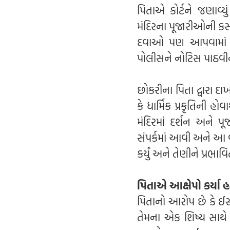
પિતાએ કોર્ટને જણાવ્ય
મંદિરના પૂજારીઓની કસ્ટડ
દવાઓ પણ આપવામાં આવ
પોલીસને નોટિસ પાઠવીને
છોકરીના પિતા દ્વારા દા
કે ધાર્મિક પ્રકૃતિની હ
મંદિરમાં દર્શન અને પ
સંપર્કમાં આવી અને આ વા
કર્યું અને તેણીને પ્રભાવ
પિતાએ આક્ષેપો કર્યા 
પિતાનો આરોપ છે કે ઈસ્ક
તેમના એક શિષ્ય સાથે 