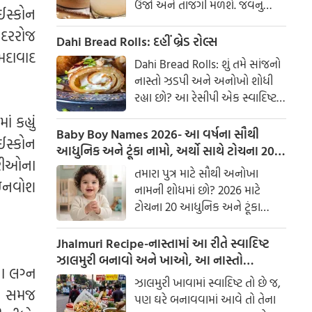
ઉર્જા અને તાજગી મળશે. જવનું
ઈસ્કોન
પાણી એક ઉત્તમ ઘરેલું ઉપાય
ે દરરોજ
માનવામાં આવે છે, જે ખાસ કરીને
Dahi Bread Rolls: દહીં બ્રેડ રોલ્સ
મદાવાદ
ઉનાળામાં ઠંડક આપે છે
Dahi Bread Rolls: શું તમે સાંજનો
નાસ્તો ઝડપી અને અનોખો શોધી
રહ્યા છો? આ રેસીપી એક સ્વાદિષ્ટ
વિકલ્પ આપે છે જે બહારથી ક્રિસ્પી
 કહ્યું
અને અંદરથી અતિ નરમ છે. મસાલા
Baby Boy Names 2026- આ વર્ષના સૌથી
 ઈસ્કોન
અને ક્રીમી ટેક્સચરનું સંપૂર્ણ મિશ્રણ
આધુનિક અને ટૂંકા નામો, અર્થો સાથે ટોચના 20
ારીઓના
તેને બધી ઉંમરના લોકોમાં પ્રિય
નામોની યાદી જુઓ.
તમારા પુત્ર માટે સૌથી અનોખા
બનાવે છે.
રેઇનવોશ
નામની શોધમાં છો? 2026 માટે
ટોચના 20 આધુનિક અને ટૂંકા
બાળક છોકરાના નામોની યાદી
તપાસો, અર્થો સાથે, જે તમારા
Jhalmuri Recipe-નાસ્તામાં આ રીતે સ્વાદિષ્ટ
બાળકને એક સુંદર ઓળખ આપશે.
ઝાલમુરી બનાવો અને ખાઓ, આ નાસ્તો
ના લગ્ન
મસાલેદાર અને સ્વાદિષ્ટ છે.
ઝાલમુરી ખાવામાં સ્વાદિષ્ટ તો છે જ,
ની સમજ
પણ ઘરે બનાવવામાં આવે તો તેના