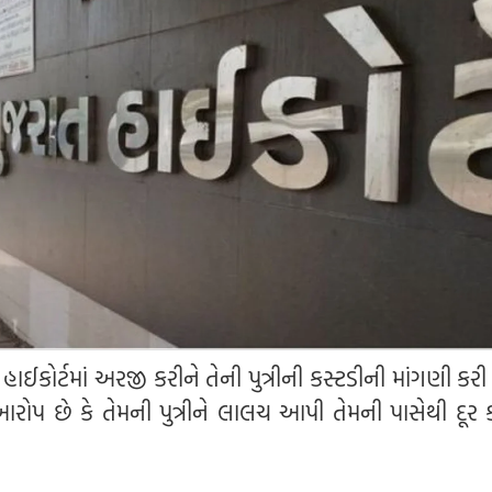
 હાઈકોર્ટમાં અરજી કરીને તેની પુત્રીની કસ્ટડીની માંગણી કર
આરોપ છે કે તેમની પુત્રીને લાલચ આપી તેમની પાસેથી દૂર ક