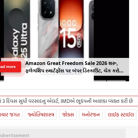
Amazon Great Freedom Sale 2026 શરૂ,
ead more
ફ્લેગશિપ સ્માર્ટફોંસ પર બંપર ડિસ્કાઉંટ, ચેક કરો
ઓફર
ાં 3 દિવસ સુધી વરસાદનું એલર્ટ, IMDએ ભૂકંપની આશંકા વ્યક્ત કરી છે
ાચાર જગત
જ્યોતિષશાસ્ત્ર
જોક્સ
મનોરંજન
લાઈફ સ્ટાઈલ