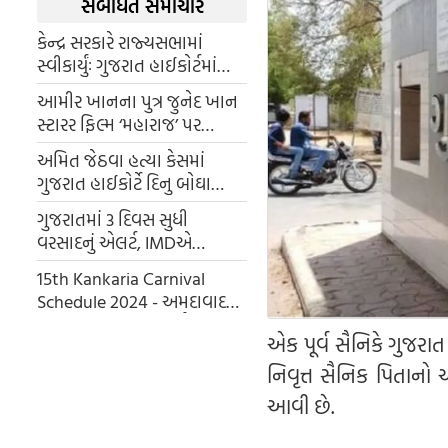
સંબંધિત સમાચાર
કેન્દ્ર સરકારે રાજ્યસભામાં
સ્વીકાર્યુંઃ ગુજરાત હાઈકોર્ટમાં
ન્યાયધીશોની 45% જગ્યાઓ
આમીર ખાનના પુત્ર જુનેદ ખાન
ખાલી
સ્ટારર ફિલ્મ ‘મહારાજ’ પર
ગુજરાત હાઈકોર્ટનો હંગામી સ્ટે
અમિત જેઠવા હત્યા કેસમાં
ગુજરાત હાઈકોર્ટે દિનુ બોઘા
સોલંકી સહિત સાત લોકોને
ગુજરાતમાં 3 દિવસ સુધી
નિર્દોષ જાહેર કર્યા
વરસાદનું એલર્ટ, IMDએ
ભૂકંપની આશંકા વ્યક્ત કરી છે
15th Kankaria Carnival
Schedule 2024 - અમદાવાદમાં
શરૂ થયો કાંકરિયા કાર્નિવલ,
એક પૂર્વ સૈનિકે ગુજરાત
જાણી લો 7 દિવસ સુધી કયા
કલાકારો કરશે મનોરંજન
નિવૃત્ત સૈનિક પિતાનો 
આવી છે.