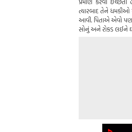
પ્રમાણે કરવા ઈચ્છતા
ત્યારબાદ તેને ધમકીઓ મ
આવી. પિતાએ એવો પણ આર
સોનું અને રોકડ લઈને 