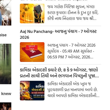
હરહુ કલેસ બિકાર
જય ગણેશ ગિરિજા સુવન, મંગલ
કરણ કૃપાલ। દીનન કે દુખ દૂર કરિ,
કીજૈ નાથ નિહાલ॥ જય જય શ્રી
શનિદેવ પ્રભુ, સુનહુ વિનય મહારાજ।
કરહુ કૃપા હે રવિ તનય, રાખહુ જન
Aaj Nu Panchang- આજનુ પંચાગ - 7 ઓગસ્ટ
કી લાજ॥ શનિ ચાલીસા ચૌપાઈ :
2026
આજનુ પંચાગ - 7 ઓગસ્ટ 2026
સૂર્યોદય - 05:49 AM સૂર્યાસ્ત -
06:59 PM 7 ઓગસ્ટ, 2026
શુક્રવાર આષાઢ વદ નોમ - વિક્રમ
સંવત 2082
કામિકા એકાદશી ક્યારે છે, 8 કે 9 ઓગસ્ટ, જાણો
વ્રતની સાચી તિથી અને ભગવાન વિષ્ણુની પૂજાનું
શુભ મુહૂર્ત
કામિકા એકાદશી એક ખૂબ જ
પુણ્યશાળી વ્રત માનવામાં આવે છે.
ચાલો આપણે કામિકા એકાદશીની
ચોક્કસ તારીખ અને આ દિવસે પૂજા
કરવાનો શુભ સમય જાણીએ.