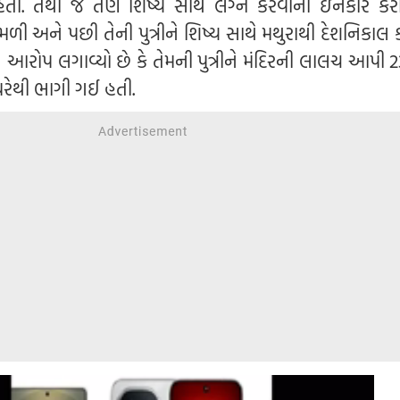
 હતા. તેથી જ તેણે શિષ્ય સાથે લગ્ન કરવાનો ઇનકાર કરી
ળી અને પછી તેની પુત્રીને શિષ્ય સાથે મથુરાથી દેશનિકાલ 
ોપ લગાવ્યો છે કે તેમની પુત્રીને મંદિરની લાલચ આપી 2
ઘરેથી ભાગી ગઈ હતી.