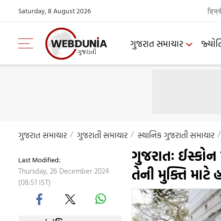
Saturday, 8 August 2026
हिन्
ગુજરાત સમાચાર
જ્યોત
ગુજરાત સમાચાર
ગુજરાતી સમાચાર
સ્થાનિક ગુજરાતી સમાચાર
ગુજરાતઃ ઈસ્કોન 
Last Modified:
તેની મુક્તિ માટે
Thursday, 26 December 2024
(08:51 IST)