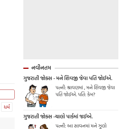
નવીનતમ
ગુજરાતી જોક્સ - મને શિવજી જેવા પતિ જોઈએ.
પત્ની: શ્રાવણમાં , મને શિવજી જેવા
પતિ જોઈએ. પતિ: કેમ?
ધર્મ
ગુજરાતી જોક્સ -ચાલો પાર્કમાં જઈએ.
પત્ની: આ સાવનમાં મને ઝૂલો