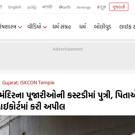
दी
English
தமிழ்
मराठी
తెలుగు
മലയാളം
ಕನ್ನಡ
ગુજરાતી
િષશાસ્ત્ર
વીડિયો
ધર્મ સંગ્રહ
ધર્મ
બોલીવુડ
લાઈફ સ
Gujarat: ISKCON Temple
મંદિરના પૂજારીઓની કસ્ટડીમાં પુત્રી, પિતા
 હાઈકોર્ટમાં કરી અપીલ