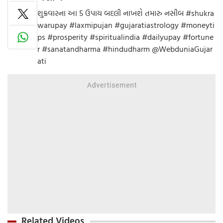
શુક્રવારના આ 5 ઉપાય બદલી નાખશે તમારુ નસીબ #shukra
warupay #laxmipujan #gujaratiastrology #moneyti
ps #prosperity #spiritualindia #dailyupay #fortune
r #sanatandharma #hindudharm @WebduniaGujar
ati
Related Videos