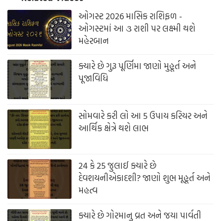
ઓગસ્ટ 2026 માસિક રાશિફળ -
ઓગસ્ટમાં આ ૩ રાશી પર લક્ષ્મી થશે
મહેરબાન
ક્યારે છે ગુરૂ પૂર્ણિમા જાણો મુહૂર્ત અને
પૂજાવિધિ
સોમવારે કરી લો આ 5 ઉપાય કરિયર અને
આર્થિક ક્ષેત્રે થશે લાભ
24 કે 25 જુલાઈ ક્યારે છે
દેવશયનીએકાદશી? જાણો શુભ મૂહૂર્ત અને
મહત્વ
ક્યારે છે ગોરમાનુ વ્રત અને જયા પાર્વતી