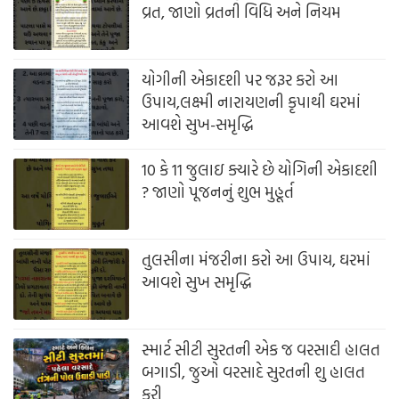
વ્રત, જાણો વ્રતની વિધિ અને નિયમ
યોગીની એકાદશી પર જરૂર કરો આ
ઉપાય,લક્ષ્મી નારાયણની કૃપાથી ઘરમાં
આવશે સુખ-સમૃદ્ધિ
10 કે 11 જુલાઇ ક્યારે છે યોગિની એકાદશી
? જાણો પૂજનનું શુભ મુહૂર્ત
તુલસીના મંજરીના કરો આ ઉપાય, ઘરમાં
આવશે સુખ સમૃદ્ધિ
સ્માર્ટ સીટી સુરતની એક જ વરસાદી હાલત
બગાડી, જુઓ વરસાદે સુરતની શુ હાલત
કરી