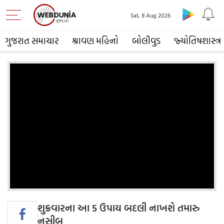
Sat, 8 Aug 2026
ગુજરાત સમાચાર
શ્રાવણ મહિનો
બોલીવુડ
જ્યોતિષશાસ્ત્ર
શુક્રવારના આ 5 ઉપાય બદલી નાખશે તમારુ
નસીબ