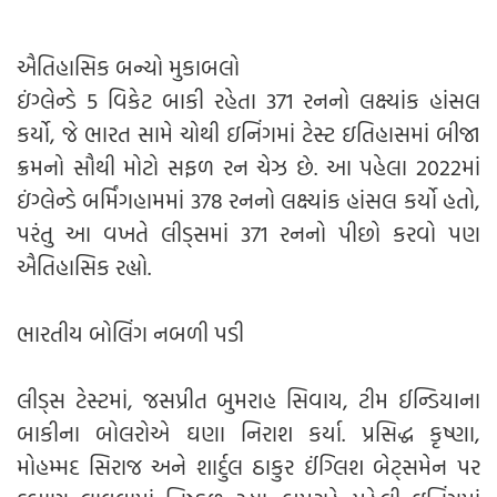
ઐતિહાસિક બન્યો મુકાબલો
ઇંગ્લેન્ડે 5 વિકેટ બાકી રહેતા 371 રનનો લક્ષ્યાંક હાંસલ
કર્યો, જે ભારત સામે ચોથી ઇનિંગમાં ટેસ્ટ ઇતિહાસમાં બીજા
ક્રમનો સૌથી મોટો સફળ રન ચેઝ છે. આ પહેલા 2022માં
ઇંગ્લેન્ડે બર્મિંગહામમાં 378 રનનો લક્ષ્યાંક હાંસલ કર્યો હતો,
પરંતુ આ વખતે લીડ્સમાં 371 રનનો પીછો કરવો પણ
ઐતિહાસિક રહ્યો.
ભારતીય બોલિંગ નબળી પડી
લીડ્સ ટેસ્ટમાં, જસપ્રીત બુમરાહ સિવાય, ટીમ ઈન્ડિયાના
બાકીના બોલરોએ ઘણા નિરાશ કર્યા. પ્રસિદ્ધ કૃષ્ણા,
મોહમ્મદ સિરાજ અને શાર્દુલ ઠાકુર ઈંગ્લિશ બેટ્સમેન પર