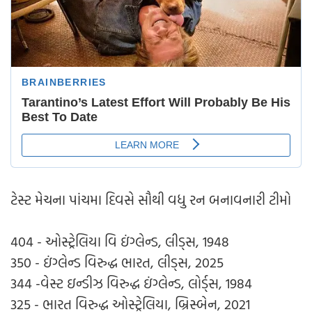
ટેસ્ટ મેચના પાંચમા દિવસે સૌથી વધુ રન બનાવનારી ટીમો
404 - ઓસ્ટ્રેલિયા વિ ઇંગ્લેન્ડ, લીડ્સ, 1948
350 - ઇંગ્લેન્ડ વિરુદ્ધ ભારત, લીડ્સ, 2025
344 -વેસ્ટ ઇન્ડીઝ વિરુદ્ધ ઇંગ્લેન્ડ, લોર્ડ્સ, 1984
325 - ભારત વિરુદ્ધ ઓસ્ટ્રેલિયા, બ્રિસ્બેન, 2021