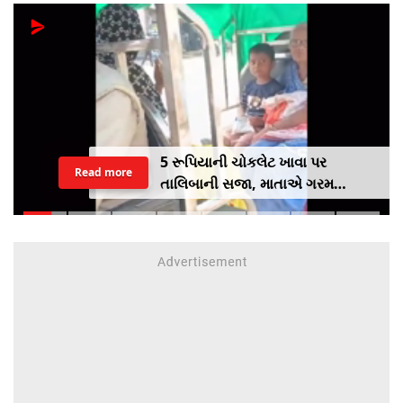
5 રૂપિયાની ચોકલેટ ખાવા પર
Read more
તાલિબાની સજા, માતાએ ગરમ
ચપ્પુથી પુત્રના પગમાં આપ્યો ડામ,
દરવાજા બંધ કરીને નીકળી ગઈ પાર્ટીમાં