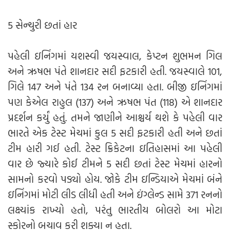
5 સેન્ચુરી છતાં હાર
પહેલી ઇનિંગમાં યશસ્વી જયસ્વાલ, કેપ્ટન શુભમન ગિલ
અને ઋષભ પંતે શાનદાર સદી ફટકારી હતી. જયસ્વાલે 101,
ગિલે 147 અને પંતે 134 રન બનાવ્યા હતા. બીજી ઇનિંગમાં
પણ કેએલ રાહુલ (137) અને ઋષભ પંત (118) એ શાનદાર
પ્રદર્શન કર્યું હતું. તમને જાણીને આશ્ચર્ય થશે કે પહેલી વાર
ભારતે એક ટેસ્ટ મેચમાં કુલ 5 સદી ફટકારી હતી અને છતાં
ટીમ હારી ગઈ હતી. ટેસ્ટ ક્રિકેટના ઇતિહાસમાં આ પહેલી
વાર છે જ્યારે કોઈ ટીમને 5 સદી છતાં ટેસ્ટ મેચમાં હારનો
સામનો કરવો પડ્યો હોય. જોકે ટીમ ઇન્ડિયાએ મેચમાં બંને
ઇનિંગમાં મોટી લીડ લીધી હતી અને ઇંગ્લેન્ડ સામે 371 રનનો
લક્ષ્યાંક રાખ્યો હતો, પરંતુ ભારતીય બોલરો આ મોટા
સ્કોરનો બચાવ કરી શક્યા ન હતા.