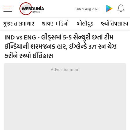
Sun, 9 Aug 2026
ગુજરાત સમાચાર
શ્રાવણ મહિનો
બોલીવુડ
જ્યોતિષશાસ્ત્ર
IND vs ENG - લીડ્સમાં 5-5 સેન્ચુરી છતાં ટીમ
ઈન્ડિયાની શરમજનક હાર, ઈગ્લેન્ડે 371 રન ચેઝ
કરીને રચ્યો ઈતિહાસ