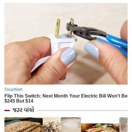
જરૂર વાંચો