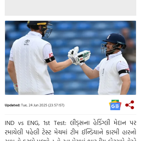
Updated:
Tue, 24 Jun 2025 (23:57 IST)
IND vs ENG, 1st Test: લીડ્સના હેડિંગ્લી મેદાન પર
રમાયેલી પહેલી ટેસ્ટ મેચમાં ટીમ ઈન્ડિયાને કારમી હારનો