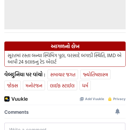
આગળનો લેખ
સૂરતમાં રસ્તા બન્યા સ્વિમિંગ પુલ, વરસાદે બગાડી સ્થિતિ, IMD એ
આપી 24 કલાકનુ રેડ એલર્ટ
વેબદુનિયા પર વાંચો :
સમાચાર જગત
જ્યોતિષશાસ્ત્ર
જોક્સ
મનોરંજન
લાઈફ સ્ટાઈલ
ધર્મ