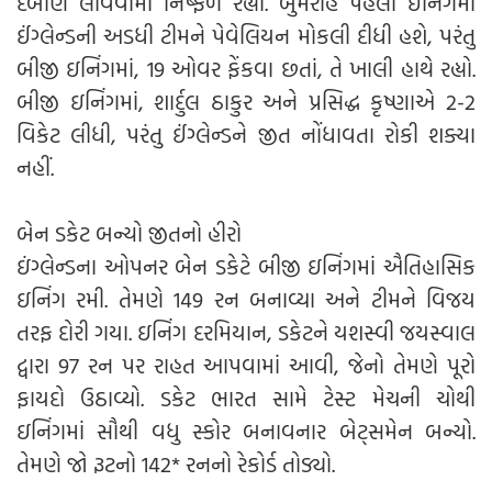
દબાણ લાવવામાં નિષ્ફળ રહ્યા. બુમરાહે પહેલી ઇનિંગમાં
ઈંગ્લેન્ડની અડધી ટીમને પેવેલિયન મોકલી દીધી હશે, પરંતુ
બીજી ઇનિંગમાં, 19 ઓવર ફેંકવા છતાં, તે ખાલી હાથે રહ્યો.
બીજી ઇનિંગમાં, શાર્દુલ ઠાકુર અને પ્રસિદ્ધ કૃષ્ણાએ 2-2
વિકેટ લીધી, પરંતુ ઈંગ્લેન્ડને જીત નોંધાવતા રોકી શક્યા
નહીં.
બેન ડકેટ બન્યો જીતનો હીરો
ઇંગ્લેન્ડના ઓપનર બેન ડકેટે બીજી ઇનિંગમાં ઐતિહાસિક
ઇનિંગ રમી. તેમણે 149 રન બનાવ્યા અને ટીમને વિજય
તરફ દોરી ગયા. ઇનિંગ દરમિયાન, ડકેટને યશસ્વી જયસ્વાલ
દ્વારા 97 રન પર રાહત આપવામાં આવી, જેનો તેમણે પૂરો
ફાયદો ઉઠાવ્યો. ડકેટ ભારત સામે ટેસ્ટ મેચની ચોથી
ઇનિંગમાં સૌથી વધુ સ્કોર બનાવનાર બેટ્સમેન બન્યો.
તેમણે જો રૂટનો 142* રનનો રેકોર્ડ તોડ્યો.