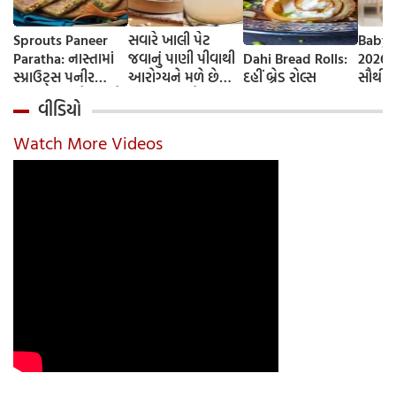
Sprouts Paneer
સવારે ખાલી પેટ
Baby 
Paratha: નાસ્તામાં
જવાનું પાણી પીવાથી
Dahi Bread Rolls:
2026-
સ્પ્રાઉટ્સ પનીર
આરોગ્યને મળે છે
દહીં બ્રેડ રોલ્સ
સૌથી 
પરાઠા બનાવો, તમને
ફાયદા... ચાલો
ટૂંકા ન
વીડિયો
પ્રોટીનનો ડબલ ડોઝ
જાણીએ તેના ફાયદા
ટોચના
મળશે
અને ઉપયોગ કરવાની
યાદી 
Watch More Videos
યોગ્ય રીત