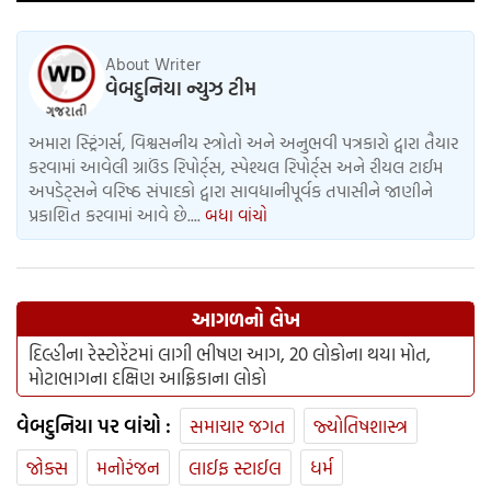
About Writer
વેબદુનિયા ન્યુઝ ટીમ
અમારા સ્ટ્રિંગર્સ, વિશ્વસનીય સ્ત્રોતો અને અનુભવી પત્રકારો દ્વારા તૈયાર
કરવામાં આવેલી ગ્રાઉંડ રિપોર્ટ્સ, સ્પેશ્યલ રિપોર્ટ્સ અને રીયલ ટાઈમ
અપડેટ્સને વરિષ્ઠ સંપાદકો દ્વારા સાવધાનીપૂર્વક તપાસીને જાણીને
પ્રકાશિત કરવામાં આવે છે....
બધા વાંચો
આગળનો લેખ
દિલ્હીના રેસ્ટોરેંટમાં લાગી ભીષણ આગ, 20 લોકોના થયા મોત,
મોટાભાગના દક્ષિણ આફ્રિકાના લોકો
વેબદુનિયા પર વાંચો :
સમાચાર જગત
જ્યોતિષશાસ્ત્ર
જોક્સ
મનોરંજન
લાઈફ સ્ટાઈલ
ધર્મ