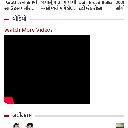
Paratha: નાસ્તામાં
જવાનું પાણી પીવાથી
Dahi Bread Rolls:
2026-
સ્પ્રાઉટ્સ પનીર
આરોગ્યને મળે છે
દહીં બ્રેડ રોલ્સ
સૌથી 
પરાઠા બનાવો, તમને
ફાયદા... ચાલો
ટૂંકા ન
વીડિયો
પ્રોટીનનો ડબલ ડોઝ
જાણીએ તેના ફાયદા
ટોચના
મળશે
અને ઉપયોગ કરવાની
યાદી 
Watch More Videos
યોગ્ય રીત
નવીનતમ