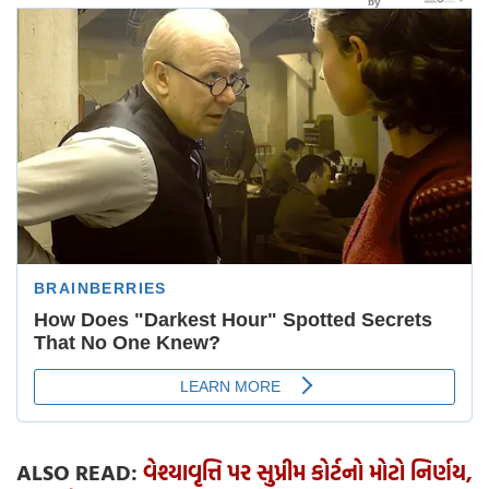
ALSO READ:
વેશ્યાવૃત્તિ પર સુપ્રીમ કોર્ટનો મોટો નિર્ણય,