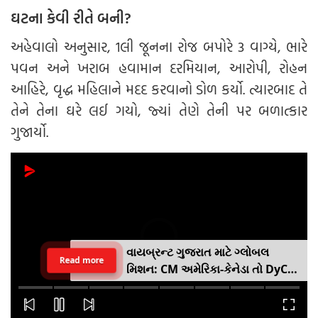
ઘટના કેવી રીતે બની?
અહેવાલો અનુસાર, 1લી જૂનના રોજ બપોરે 3 વાગ્યે, ભારે
પવન અને ખરાબ હવામાન દરમિયાન, આરોપી, રોહન
આહિરે, વૃદ્ધ મહિલાને મદદ કરવાનો ડોળ કર્યો. ત્યારબાદ તે
તેને તેના ઘરે લઈ ગયો, જ્યાં તેણે તેની પર બળાત્કાર
ગુજાર્યો.
વાયબ્રન્ટ ગુજરાત માટે ગ્લોબલ
Read more
મિશન: CM અમેરિકા-કેનેડા તો DyCM
હર્ષ સંઘવી જાપાન-યુરોપ ગજવશે