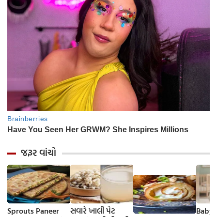
જરૂર વાંચો
Sprouts Paneer
સવારે ખાલી પેટ
Baby 