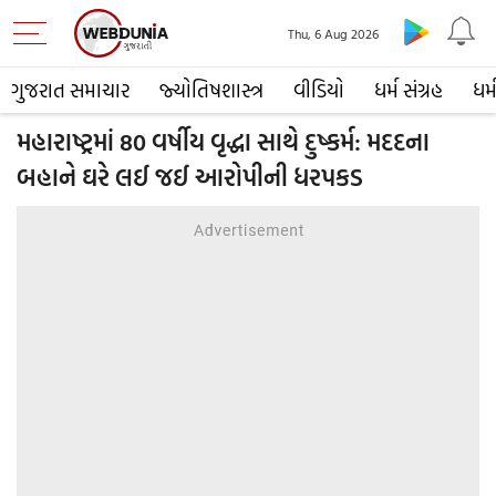
Thu, 6 Aug 2026
ગુજરાત સમાચાર
જ્યોતિષશાસ્ત્ર
વીડિયો
ધર્મ સંગ્રહ
ધર્
મહારાષ્ટ્રમાં 80 વર્ષીય વૃદ્ધા સાથે દુષ્કર્મ: મદદના
બહાને ઘરે લઈ જઈ આરોપીની ધરપકડ