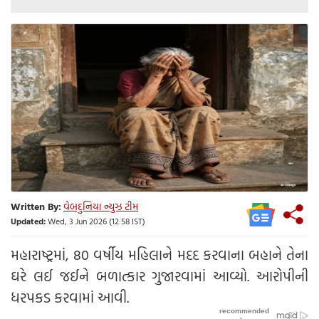
Written By:
વેબદુનિયા ન્યુઝ ટીમ
Updated:
Wed, 3 Jun 2026 (12:58 IST)
મહારાષ્ટ્રમાં, 80 વર્ષીય મહિલાને મદદ કરવાના બહાને તેના
ઘરે લઈ જઈને બળાત્કાર ગુજારવામાં આવ્યો. આરોપીની
ધરપકડ કરવામાં આવી.