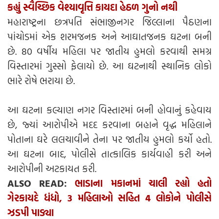
કહ્યું સ્વૈચ્છિક વેશ્યાવૃત્તિ કાયદા હેઠળ ગુનો નથી
મહારાષ્ટ્રના છત્રપતિ સંભાજીનગર જિલ્લાના પૈઠણના
પાંચોડમાં એક શરમજનક અને આઘાતજનક ઘટના બની
છે. 80 વર્ષીય મહિલા પર જાતીય હુમલો કરવાથી સમગ્ર
વિસ્તારમાં ગુસ્સો ફેલાયો છે. આ ઘટનાથી સ્થાનિક લોકો
ભારે રોષે ભરાયા છે.
આ ઘટના કલ્યાણ નગર વિસ્તારમાં બની હોવાનું કહેવાય
છે, જ્યાં આરોપીએ મદદ કરવાના બહાને વૃદ્ધ મહિલાને
પોતાના ઘરે લલચાવીને તેના પર જાતીય હુમલો કર્યો હતો.
આ ઘટના બાદ, પોલીસે તાત્કાલિક કાર્યવાહી કરી અને
આરોપીની અટકાયત કરી.
ALSO READ:
ભાડાના મકાનમાં ચાલી રહ્યો હતો
ગેરકાયદે ધંધો, 3 મહિલાઓ સહિત 4 લોકોને પોલીસે
ઝડપી પાડ્યા