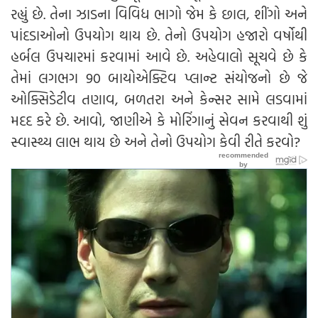
રહ્યું છે. તેના ઝાડના વિવિધ ભાગો જેમ કે છાલ, શીંગો અને
પાંદડાઓનો ઉપયોગ થાય છે. તેનો ઉપયોગ હજારો વર્ષોથી
હર્બલ ઉપચારમાં કરવામાં આવે છે. અહેવાલો સૂચવે છે કે
તેમાં લગભગ 90 બાયોએક્ટિવ પ્લાન્ટ સંયોજનો છે જે
ઓક્સિડેટીવ તણાવ, બળતરા અને કેન્સર સામે લડવામાં
મદદ કરે છે. આવો, જાણીએ કે મોરિંગાનું સેવન કરવાથી શું
સ્વાસ્થ્ય લાભ થાય છે અને તેનો ઉપયોગ કેવી રીતે કરવો?