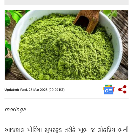
Updated:
Wed, 26 Mar 2025 (00:29 IST)
moringa
આજકાલ મોરિંગા સુપરફૂડ તરીકે ખૂબ જ લોકપ્રિય બની