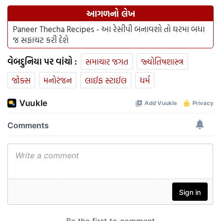
આગળનો લેખ
Paneer Thecha Recipes - આ રેસીપી બનાવશો તો ઘરમા બધા
જ સફાચટ કરી દેશે
વેબદુનિયા પર વાંચો :
સમાચાર જગત
જ્યોતિષશાસ્ત્ર
જોક્સ
મનોરંજન
લાઈફ સ્ટાઈલ
ધર્મ