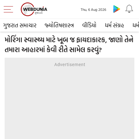
Thu, 6 Aug 2026
ગુજરાત સમાચાર
જ્યોતિષશાસ્ત્ર
વીડિયો
ધર્મ સંગ્રહ
ધર્
મોરિંગા સ્વાસ્થ્ય માટે ખૂબ જ ફાયદાકારક, જાણો તેને
તમારા આહારમાં કેવી રીતે સામેલ કરવું?