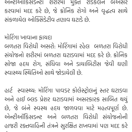
એન્ટીઑકિસડન્ટો શરીરમાં મુક્ત રેડિકલને બેઅસર
કરવામાં મદદ કરે છે, જે ક્રોનિક રોગો અને વૃદ્ધત્વ સાથે
સંકળાયેલ ઓક્સિડેટીવ તણાવ ઘટાડે છે.
મોરિંગા ખાવાના ફાયદા
બળતરા વિરોધી અસરો: મોરિંગામાં રહેલ બળતરા વિરોધી
સંયોજનો શરીરમાં બળતરા ઘટાડવામાં મદદ કરે છે. ક્રોનિક
સોજા હૃદય રોગ, સંધિવા અને ડાયાબિટીસ જેવી ઘણી
સ્વાસ્થ્ય સ્થિતિઓ સાથે જોડાયેલી છે.
હાર્ટ સ્વાસ્થ્ય: મોરિંગા પાવડર કોલેસ્ટ્રોલનું સ્તર ઘટાડવા
અને હાઈ બ્લડ પ્રેશર ઘટાડવામાં અસરકારક સાબિત થયું
છે, જે બંને સ્વસ્થ હૃદય જાળવવા માટે મહત્વપૂર્ણ છે.
એન્ટીઑકિસડન્ટ અને બળતરા વિરોધી સંયોજનોની
હાજરી રક્તવાહિની તંત્રને સુરક્ષિત રાખવામાં પણ મદદ કરે