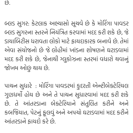
છે.
બ્લડ સુગર: કેટલાક અભ્યાસો સૂચવે છે કે મોરિંગા પાવડર
બ્લડ સુગરના સ્તરને નિયંત્રિત કરવામાં મદદ કરી શકે છે, જે
ડાયાબિટીસ ધરાવતા લોકો માટે ફાયદાકારક બનાવે છે. તેમાં
એવા સંયોજનો છે જે લોહીમાં ખાંડના શોષણને ઘટાડવામાં
મદદ કરી શકે છે, જેનાથી ગ્લુકોઝના સ્તરમાં વધારો થવાનું
જોખમ ઓછું થાય છે.
પાચન સુધારે : મોરિંગા પાવડરમાં કુદરતી એન્ટીબેક્ટેરિયલ
ગુણધર્મો હોય છે અને તે પાચન સુધારવામાં મદદ કરી શકે
છે. તે આંતરડાના બેક્ટેરિયાને સંતુલિત કરીને અને
કબજિયાત, પેટનું ફૂલવું અને અપચો ઘટાડવામાં મદદ કરીને
આંતરડાને ફાયદો કરે છે.