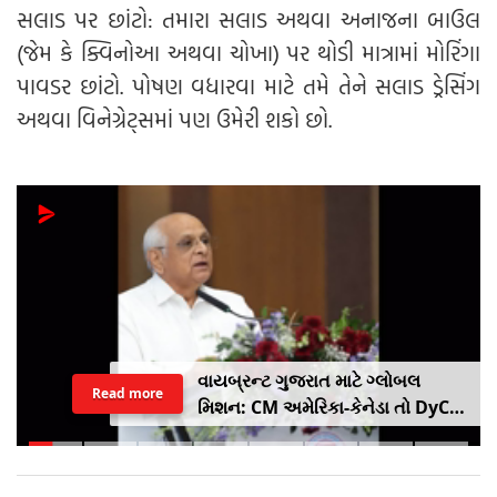
સલાડ પર છાંટો: તમારા સલાડ અથવા અનાજના બાઉલ
(જેમ કે ક્વિનોઆ અથવા ચોખા) પર થોડી માત્રામાં મોરિંગા
પાવડર છાંટો. પોષણ વધારવા માટે તમે તેને સલાડ ડ્રેસિંગ
અથવા વિનેગ્રેટ્સમાં પણ ઉમેરી શકો છો.
વાયબ્રન્ટ ગુજરાત માટે ગ્લોબલ
Read more
મિશન: CM અમેરિકા-કેનેડા તો DyCM
હર્ષ સંઘવી જાપાન-યુરોપ ગજવશે