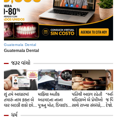
જરૂર વાંચો
શું તમે આધારમાં
માફિયા અતીક
પતિથી અલગ રહેતી
"અસ્થ
તમારું નામ ફક્ત બે
અહમદના નાના
મહિલાએ બે પ્રેમીઓ
જ વિસર
વાર બદલી શકો છો?
પુત્રનુ મોત, ડિવાઈડર
સાથે રાખ્યા સંબંધો,
દેજો...
ત્રીજી વખત તમારે શું
સાથે અથડાઈ કાર,
પૂર્વ પ્રેમીને નવા
અંતિમ 
ધર્મ
કરવું જોઈએ? જાણો
જેલમાં કેદ મોટાભાઈને
સંબંધની ખબર પડતા
દીકરી