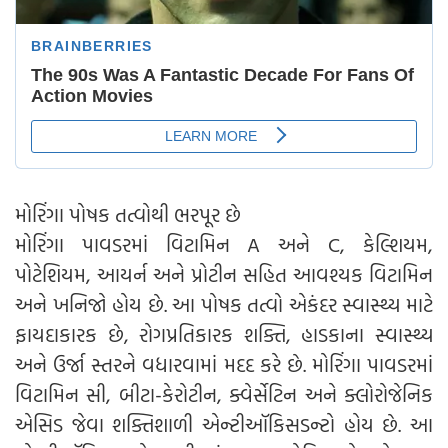
મોરિંગા પોષક તત્વોથી ભરપૂર છે
મોરિંગા પાવડરમાં વિટામિન A અને C, કેલ્શિયમ,
પોટેશિયમ, આયર્ન અને પ્રોટીન સહિત આવશ્યક વિટામિન
અને ખનિજો હોય છે. આ પોષક તત્વો એકંદર સ્વાસ્થ્ય માટે
ફાયદાકારક છે, રોગપ્રતિકારક શક્તિ, હાડકાના સ્વાસ્થ્ય
અને ઉર્જા સ્તરને વધારવામાં મદદ કરે છે. મોરિંગા પાવડરમાં
વિટામિન સી, બીટા-કેરોટીન, ક્વેર્સેટિન અને ક્લોરોજેનિક
એસિડ જેવા શક્તિશાળી એન્ટીઑકિસડન્ટો હોય છે. આ