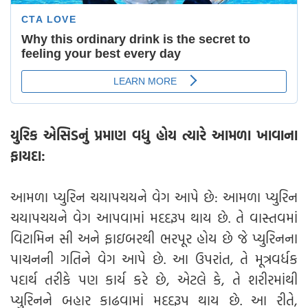
યુરિક એસિડનું પ્રમાણ વધુ હોય ત્યારે આમળા ખાવાના
ફાયદા:
આમળા પ્યુરિન ચયાપચયને વેગ આપે છે: આમળા પ્યુરિન
ચયાપચયને વેગ આપવામાં મદદરૂપ થાય છે. તે વાસ્તવમાં
વિટામિન સી અને ફાઇબરથી ભરપૂર હોય છે જે પ્યુરિનના
પાચનની ગતિને વેગ આપે છે. આ ઉપરાંત, તે મૂત્રવર્ધક
પદાર્થ તરીકે પણ કાર્ય કરે છે, એટલે કે, તે શરીરમાંથી
પ્યુરિનને બહાર કાઢવામાં મદદરૂપ થાય છે. આ રીતે,