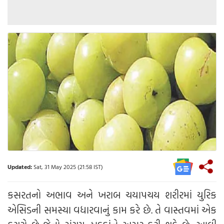
Updated:
Sat, 31 May 2025 (21:58 IST)
કસરતનો અભાવ અને ખરાબ ચયાપચય શરીરમાં યુરિક
એસિડની સમસ્યા વધારવાનું કામ કરે છે. તે વાસ્તવમાં એક