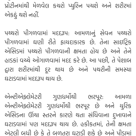
પ્રોટીનમાંથી મેળવેલ કચરો પ્યુરિન પચશે અને શરીરમાં
એકઠું થશે નહીં.
પથ્થરો પીગળવામાં મદદરૂપ: આમળાનું સેવન પથ્થરો
પીગળવામાં ઘણી રીતે ફાયદાકારક છે. તેના સાઇટ્રિક
એસિડમાં પથ્થરો પીગળવાની ક્ષમતા હોય છે અને તેને
હાડકાં વચ્ચે ઓગાળવામાં મદદ કરે છે. આ પછી, તે પેશાબ
દ્વારા શરીરમાંથી દૂર થાય છે અને પથરીની સમસ્યા
ઘટાડવામાં મદદરૂપ થાય છે.
એન્ટીએફ્લેમેટરી ગુણધર્મોથી ભરપૂર: આમળા
એન્ટીએફ્લેમેટરી ગુણધર્મોથી ભરપૂર છે અને યુરિક
એસિડના ઊંચા સ્તરને કારણે થતા સંધિવાના દુખાવાને
ઘટાડવામાં પણ મદદરૂપ થાય છે. હકીકતમાં, તેની ક્ષમતા
એટલી બધી છે કે તે બળતરા ઘટાડી શકે છે અને પીડામાં