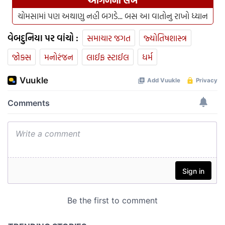
આગળનો લેખ
ચોમસામાં પણ અથાણુ નહી બગડે... બસ આ વાતોનુ રાખો ધ્યાન
વેબદુનિયા પર વાંચો :
સમાચાર જગત
જ્યોતિષશાસ્ત્ર
જોક્સ
મનોરંજન
લાઈફ સ્ટાઈલ
ધર્મ