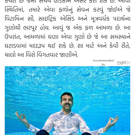
કચરો છે જેનો સંચય હાડકાંને અસર કરી શકે છે. આવી
સ્થિતિમાં, તમારે એવા ફળોનું સેવન કરવું જોઈએ જે
વિટામિન સી, સાઇટ્રિક એસિડ અને મૂત્રવર્ધક પદાર્થના
ગુણોથી ભરપૂર હોય. આવું જ એક ફળ આમળા છે. આ
ઉપરાંત, આમળામાં ઘણા એવા ગુણો છે જે આ સમસ્યાને
ઘટાડવામાં મદદરૂપ થઈ શકે છે. શા માટે અને કેવી રીતે,
ચાલો આ વિશે વિગતવાર જાણીએ.