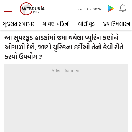
Sun, 9 Aug 2026
ગુજરાત સમાચાર
શ્રાવણ મહિનો
બોલીવુડ
જ્યોતિષશાસ્ત્ર
આ સુપરફૂડ હાડકાંમાં જમા થયેલા પ્યુરિન કણોને
ઓગાળી દેશે, જાણો યુરિકના દર્દીઓ તેનો કેવી રીતે
કરવો ઉપયોગ ?