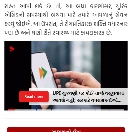
રાહત આપી શકે છે. તો, આ બધા કારણોસર, યુરિક
એસિડની સમસ્યાથી બચવા માટે તમારે આમળાનું સેવન
કરવું જોઈએ. આ ઉપરાંત, તે રોગપ્રતિકારક શક્તિ વધારનાર
પણ છે અને ઘણી રીતે સ્વાસ્થ્ય માટે ફાયદાકારક છે.
UPI ચુકવણી પર કોઈ ચાર્જ વસૂલવામાં
Read more
આવશે નહીં; સરકારે વપરાશકર્તાઓ
અને વેપારીઓ માટે નવી માર્ગદર્શિકા
જારી કરી છે