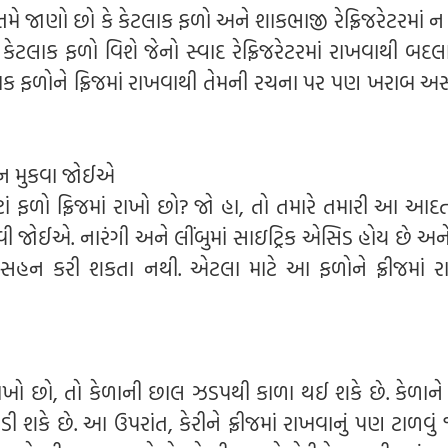
ં તમે જાણો છો કે કેટલાક ફળો અને શાકભાજી રેફ્રિજરેટરમાં 
લાક ફળો વિશે જેનો સ્વાદ રેફ્રિજરેટરમાં રાખવાથી બદલ
ટલાક ફળોને ફ્રિજમાં રાખવાથી તેમની રચના પર પણ ખરાબ અ
ાં ન મુકવા જોઈએ
ટાં ફળો ફ્રિજમાં રાખો છો? જો હા, તો તમારે તમારી આ આદ
રવી જોઈએ. નારંગી અને લીંબુમાં સાઇટ્રિક એસિડ હોય છે અ
ડી સહન કરી શકતા નથી. એટલા માટે આ ફળોને ફ્રીજમાં રા
 રાખો છો, તો કેળાની છાલ ઝડપથી કાળા થઈ શકે છે. કેળાને ફ
 શકે છે. આ ઉપરાંત, કેરીને ફ્રીજમાં રાખવાનું પણ ટાળવું