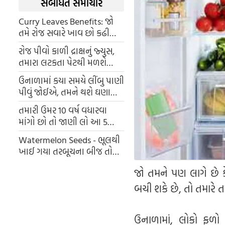
સંબંધિત સમાચાર
Curry Leaves Benefits: જો
તમે રોજ સવારે ખાવ છો કઢી
લીમડાના પાન તો મળશે આ
રોજ પીવો કાળી દ્રાક્ષનું જ્યુસ,
ગજબના ફાયદા
તમારા લટકતા પેટથી મળશે
છુટકારો
ઉનાળામાં કયા સમયે લીંબુ પાણી
પીવું જોઈએ, તમને થશે ઘણા
ફાયદા
તમારી ઉમર 10 વર્ષ વધારવા
માંગો છો તો જાણી લો આ 5
સિક્રેટસ
Watermelon Seeds - ભૂલથી
ખાઈ ગયા તરબૂચના બીજ તો
જાણો પેટની અંદર શું થાય છે,
જો તમને પણ લાગે છે ક
તેનાથી શરીરને ફાયદો થશે કે
નુકસાન?
બચી શકે છે, તો તમારે
ઉનાળામાં, લોકો ફળો