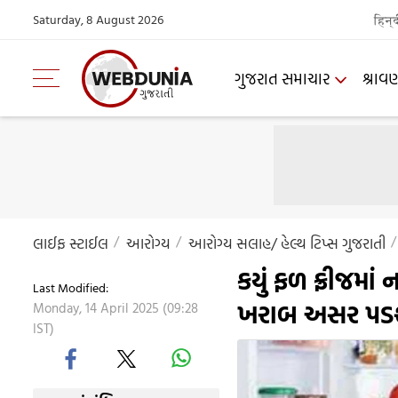
Saturday, 8 August 2026
हिन्
ગુજરાત સમાચાર
શ્રાવ
લાઈફ સ્ટાઈલ
આરોગ્ય
આરોગ્ય સલાહ/ હેલ્થ ટિપ્સ ગુજરાતી
કયું ફળ ફ્રીજમાં
Last Modified:
ખરાબ અસર પડ
Monday, 14 April 2025 (09:28
IST)