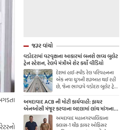
જરૂર વાંચો
વડોદરામાં વટવૃક્ષના આકારમાં બનશે ભવ્ય બુલેટ
ટ્રેન સ્ટેશન, રેલવે મંત્રીએ શેર કર્યો વીડિયો
દેશમાં હાઈ-સ્પીડ રેલ પરિવહનના
એક નવા યુગની શરૂઆત થઈ રહી
છે, જેના ભાગરૂપે વડોદરા બુલેટ ટ્રેન
સ્ટેશનનું નિર્માણ કાર્ય અત્યંત
 બગડતા
ઝડપથી આગળ વધી રહ્યું છે.
અમદાવાદ ACB ની મોટી કાર્યવાહી: ફાયર
એનઓસી મંજૂર કરવાના બદલામાં લાંચ માંગનાર
ચીફ ફાયર ઓફિસર સામે ગુનો દાખલ
અમદાવાદ મહાનગરપાલિકાના
ક્લાસ-1 ચીફ ફાયર ઓફિસર
રેટરનો