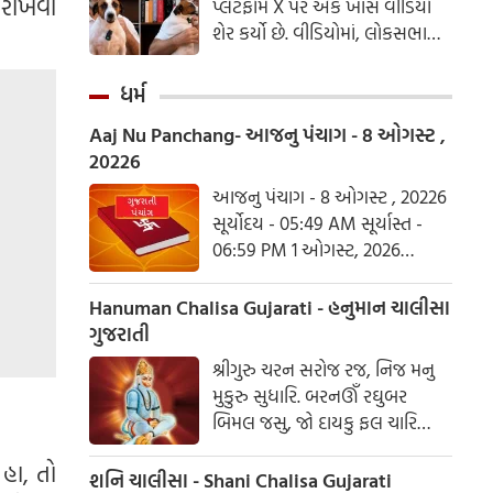
ન રાખવા
પ્લેટફોર્મ X પર એક ખાસ વીડિયો
પરિવારો માટે ઘરખર્ચનું સંચાલન
શેર કર્યો છે. વીડિયોમાં, લોકસભામાં
મુશ્કેલ બની રહ્યું છે.
વિપક્ષના નેતા રાહુલ ગાંધી તેમની
માતા સોનિયા ગાંધીના પાલતુ કૂતરા,
ધર્મ
નૂરી સાથે સમય વિતાવતા જોવા મળે
Aaj Nu Panchang- આજનુ પંચાગ - 8 ઓગસ્ટ ,
છે. વીડિયો દ્વારા, કોંગ્રેસ પાર્ટીએ
20226
લોકોને મૂંગા પ્રાણીઓ પ્રત્યે પ્રેમ,
આદર અને કરુણા દર્શાવવાની
આજનુ પંચાગ - 8 ઓગસ્ટ , 20226
અપીલ કરી છે.
સૂર્યોદય - 05:49 AM સૂર્યાસ્ત -
06:59 PM 1 ઓગસ્ટ, 2026
શનિવાર આષાઢ વદ ત્રિજ- વિક્રમ
સંવત 2082
Hanuman Chalisa Gujarati - હનુમાન ચાલીસા
ગુજરાતી
શ્રીગુરુ ચરન સરોજ રજ, નિજ મનુ
મુકુરુ સુધારિ. બરનઊઁ રઘુબર
બિમલ જસુ, જો દાયકુ ફલ ચારિ
બુદ્ધિહીન તનુ જાનિકે, સુમિરૌં પવન-
હા, તો
કુમાર. બલ બુદ્ધિ બિદ્યા દેહુ મોહિં,
શનિ ચાલીસા - Shani Chalisa Gujarati