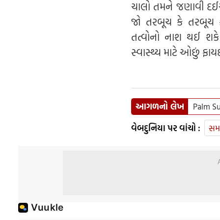
ચાલો તમને જણાવી દઈએ
જો તરબૂચ કે તરબૂચ ક
તત્વોનો નાશ થઈ શકે છ
સ્વાસ્થ્ય માટે ઓછું ફાય
આગળનો લેખ
Palm Sun
વેબદુનિયા પર વાંચો :
સમ