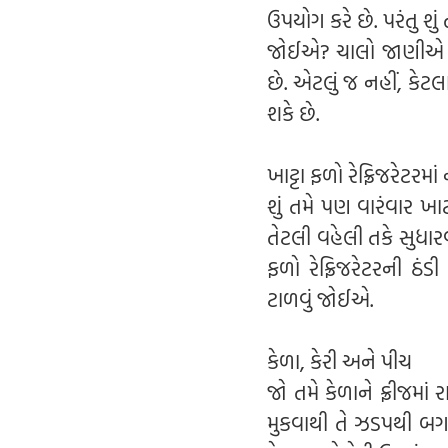
ઉપયોગ કરે છે. પરંતુ શુ
જોઈએ? ચાલો જાણીએ કેટ
છે. એટલું જ નહીં, કે
શકે છે.
ખાટ્ટા ફળો રેફ્રિજરેટરમ
શું તમે પણ વારંવાર ખા
તેટલી વહેલી તકે સુધા
ફળો રેફ્રિજરેટરની ઠં
ટાળવું જોઈએ.
કેળા, કેરી અને પીચ
જો તમે કેળાને ફ્રીજમાં
મુકવાથી તે ઝડપથી બગડી