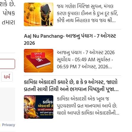
હરહુ કલેસ બિકાર
કે છે.
જય ગણેશ ગિરિજા સુવન, મંગલ
ા પોષક
કરણ કૃપાલ। દીનન કે દુખ દૂર કરિ,
કીજૈ નાથ નિહાલ॥ જય જય શ્રી
 તમારા
શનિદેવ પ્રભુ, સુનહુ વિનય મહારાજ।
કરહુ કૃપા હે રવિ તનય, રાખહુ જન
Aaj Nu Panchang- આજનુ પંચાગ - 7 ઓગસ્ટ
કી લાજ॥ શનિ ચાલીસા ચૌપાઈ :
2026
આજનુ પંચાગ - 7 ઓગસ્ટ 2026
સૂર્યોદય - 05:49 AM સૂર્યાસ્ત -
?
06:59 PM 7 ઓગસ્ટ, 2026
શુક્રવાર આષાઢ વદ નોમ - વિક્રમ
ધર્મ
સંવત 2082
કામિકા એકાદશી ક્યારે છે, 8 કે 9 ઓગસ્ટ, જાણો
વ્રતની સાચી તિથી અને ભગવાન વિષ્ણુની પૂજાનું
શુભ મુહૂર્ત
કામિકા એકાદશી એક ખૂબ જ
પુણ્યશાળી વ્રત માનવામાં આવે છે.
ચાલો આપણે કામિકા એકાદશીની
ચોક્કસ તારીખ અને આ દિવસે પૂજા
કરવાનો શુભ સમય જાણીએ.