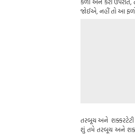
કેળા અને કેરી ઉપરાંત,
જોઈએ, નહીં તો આ ફળો ય
તરબૂચ અને શક્કરટેટ
શું તમે તરબૂચ અને શક્