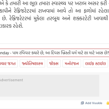
 કે તમારી આ ભૂલ તમારા સ્વાસ્થ્ય પર ખરાબ અસર કરી શ
ાપીને રેફ્રિજરેટરમાં રાખવામાં આવે તો આ ફળોમાં રહેલ
ે. રેફ્રિજરેટરમાં મુકેલા તરબૂચ અને શક્કરટેટી ખાવાથી
દાકારક રહેશે.
day - પામ રવિવાર ક્યારે છે, આ દિવસ ખ્રિસ્તી ધર્મ માટે શા માટે ખાસ છે
ાચાર જગત
જ્યોતિષશાસ્ત્ર
જોક્સ
મનોરંજન
લાઈફ સ્ટાઈલ