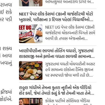
અમિતકુમાર આનંદરાવ ડોંગરે અને
ન રાખવા
તેમના વતી લાંચ લેનાર એક ખાનગી
ાઈ શકે
વ્યક્તિ ભાવસિંહ ઝાલાને લાંચ
NEET પેપર લીક કેસમાં CBIની ચાર્જશીટથી મોટો
સર પડી
રુશ્વત વિરોધી બ્યુરો (ACB) દ્વારા ટ્રેપ
ખુલાસો, પરીક્ષાના 3 દિવસ પહેલાં વિદ્યાર્થીઓ
ગોઠવીને રંગેહાથ ઝડપી લેવામાં
સુધી પહોંચ્યા હતા સવાલો
NEET UG પેપર લીક કેસમાં CBIની
આવ્યા છે.
ચાર્જશીટમાં ચોંકાવનારી વિગતો સામે
આવી છે. તપાસ એજન્સીના
જણાવ્યા મુજબ, પરીક્ષાના લગભગ
ત શક્ય
ત્રણ દિવસ પહેલાં જ NEETના પ્રશ્નો
ખાણીપીણીના ભાવમાં તોતિંગ વધારો, ગુજરાતમાં
ને આવા
કેટલાક વિદ્યાર્થીઓ સુધી પહોંચાડી
શાકભાજી અને ફળોના વધતા ભાવથી સામાન્ય
દેવામાં આવ્યા હતા. આ માટે એક
લોકો પર મોંઘવારીનો માર
ખવાનું
ગુજરાતમાં વધતી મોંઘવારીની અસર
સંગઠિત નેટવર્ક દ્વારા સમગ્ર ઘટનાને
હવે સામાન્ય લોકોના દૈનિક જીવન
અંજામ આપવામાં આવ્યો હોવાનો
પર સ્પષ્ટપણે જોવા મળી રહી છે.
તપાસમાં ખુલાસો થયો છે.
ખાસ કરીને શાકભાજી અને ફળોના
ભાવમાં વધારો થતાં ઘરનું બજેટ
રાહુલ ગાંધીએ તેમના કૂતરા નૂરીનો એક વીડિયો
્રીજમાં
ખોરવાઈ રહ્યું છે. રોજિંદા ભોજનમાં
શેર કર્યો, જેમાં તેમણે કહ્યું કે જો તેમની માતા તેને
ઉપયોગમાં આવતી વસ્તુઓ મોંઘી
 જોઈએ.
જોશે તો તે નારાજ થશે, પણ તેઓ સંભાળી લેશે.
કોંગ્રેસ પાર્ટીએ સોશિયલ મીડિયા
બનતાં મધ્યમવર્ગીય અને સામાન્ય