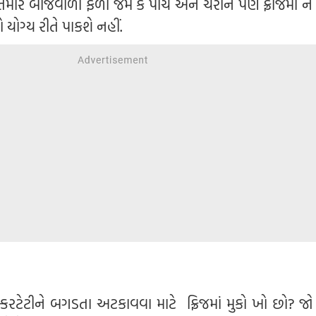
 તમારે બીજવાળા ફળો જેમ કે પીચ અને ચેરીને પણ ફ્રીજમાં 
ોગ્ય રીતે પાકશે નહીં.
ી
કરટેટીને બગડતા અટકાવવા માટે ફ્રિજમાં મુકો ખો છો? જો 