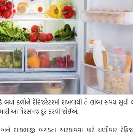
ે બધા ફળોને રેફ્રિજરેટરમાં રાખવાથી તે લાંબા સમય સુધી
 તમારી આ ગેરસમજ દૂર કરવી જોઈએ.
 અને શાકભાજી બગડતા અટકાવવા માટે ઘણીવાર રેફ્રિજ