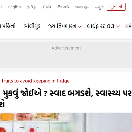
दी
English
தமிழ்
मराठी
తెలుగు
മലയാളം
ಕನ್ನಡ
ગુજરાતી
ણ મહિનો
બોલીવુડ
જ્યોતિષશાસ્ત્ર
લાઈફ સ્ટાઈલ
ધર્મ
fruits to avoid keeping in fridge
 ન મુકવું જોઈએ ? સ્વાદ બગડશે, સ્વાસ્થ્ય 
શે