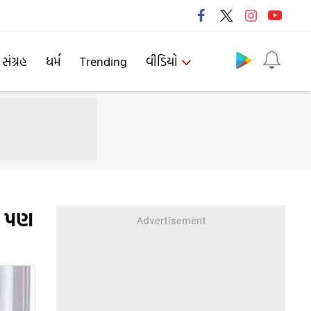
Follow us
 સંગ્રહ
ધર્મ
Trending
વીડિયો
પર પણ