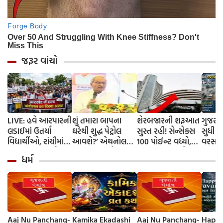
જરૂર વાંચો
LIVE: હવે આરપારની
શું તમારા બાપના
શેરબજારની શરૂઆત
ગુજરાત
લડાઈમાં ઉતર્યા
ઘરેથી શુદ્ધ પેટ્રોલ
સુસ્ત રહી! સેન્સેક્સ
સુધી મ
વિદ્યાર્થીઓ, રાંચીમાં
આવશે?’ એથનોલ
100 પોઈન્ટ વધ્યો,
વરસાદી
વિધાનસભા માર્ચ શરૂ,
મિશ્રણના વિરોધ પર
નિફ્ટી 24,550ને પાર;
સક્રિય
ધર્મ
કાંટાડા તારોની
BJP સાંસદનું
ટાઇટન અને
વિભાગ
બૈરિકેડિંગ
વિવાદાસ્પદ નિવેદન
ઇન્ફોસિસમાં વધારો.
આગાહ
Aaj Nu Panchang-
Kamika Ekadashi
Aaj Nu Panchang-
Happy