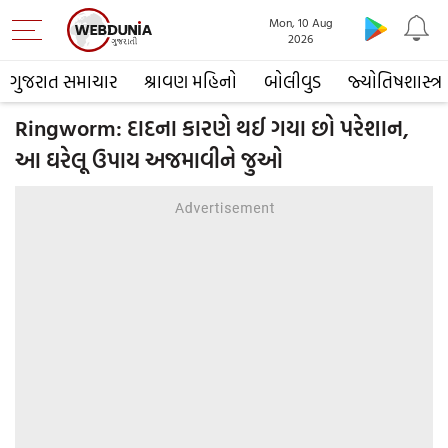
Mon, 10 Aug
2026
ગુજરાત સમાચાર
શ્રાવણ મહિનો
બોલીવુડ
જ્યોતિષશાસ્ત્ર
Ringworm: દાદના કારણે થઈ ગયા છો પરેશાન,
આ ઘરેલૂ ઉપાય અજમાવીને જુઓ