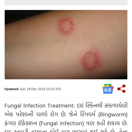
Updated:
Sun, 24 Dec 2023 (13:53 IST)
Fungal Infection Treatment: દાદ સ્કિનથી સંકળાયેલી
એક પરેશાની વાળો રોગ છે. જેને રિંગવર્મ (Ringworm)
ફંગલ ઈંફેક્શન (Fungal Infection) પણ કહી શકાય છે.
દાદ અમારી ત્વચાના કોઈ પણ ભાગમાં થઈ શકે છે. તેના