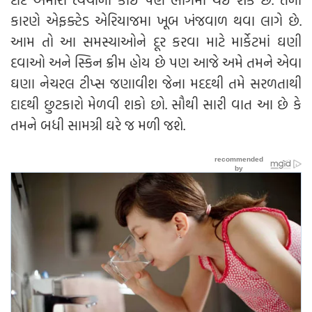
કારણે એફક્ટેડ એરિયાજમા ખૂબ ખંજવાળ થવા લાગે છે.
આમ તો આ સમસ્યાઓને દૂર કરવા માટે માર્કેટમાં ઘણી
દવાઓ અને સ્કિન ક્રીમ હોય છે પણ આજે અમે તમને એવા
ઘણા નેચરલ ટીપ્સ જણાવીશ જેના મદદથી તમે સરળતાથી
દાદથી છુટકારો મેળવી શકો છો. સૌથી સારી વાત આ છે કે
તમને બધી સામગ્રી ઘરે જ મળી જશે.