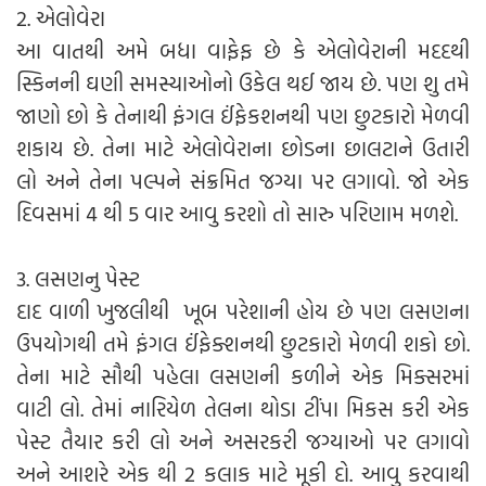
2. એલોવેરા
આ વાતથી અમે બધા વાફેફ છે કે એલોવેરાની મદદથી
સ્કિનની ઘણી સમસ્યાઓનો ઉકેલ થઈ જાય છે. પણ શુ તમે
જાણો છો કે તેનાથી ફંગલ ઈંફેકશનથી પણ છુટકારો મેળવી
શકાય છે. તેના માટે એલોવેરાના છોડના છાલટાને ઉતારી
લો અને તેના પલ્પને સંક્રમિત જગ્યા પર લગાવો. જો એક
દિવસમાં 4 થી 5 વાર આવુ કરશો તો સારુ પરિણામ મળશે.
3. લસણનુ પેસ્ટ
દાદ વાળી ખુજલીથી ખૂબ પરેશાની હોય છે પણ લસણના
ઉપયોગથી તમે ફંગલ ઈંફેક્શનથી છુટકારો મેળવી શકો છો.
તેના માટે સૌથી પહેલા લસણની કળીને એક મિક્સરમાં
વાટી લો. તેમાં નારિયેળ તેલના થોડા ટીંપા મિકસ કરી એક
પેસ્ટ તૈયાર કરી લો અને અસરકરી જગ્યાઓ પર લગાવો
અને આશરે એક થી 2 કલાક માટે મૂકી દો. આવુ કરવાથી