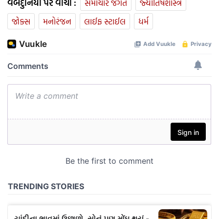
વેબદુનિયા પર વાંચો :
સમાચાર જગત
જ્યોતિષશાસ્ત્ર
જોક્સ
મનોરંજન
લાઈફ સ્ટાઈલ
ધર્મ