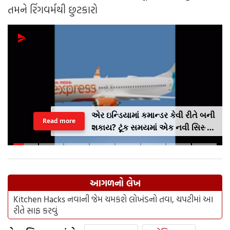
તમને રિંગવર્મથી છુટકારો
એર ઇન્ડિયામાં કમાન્ડર કેવી રીતે બની
Read more
શકાય? ટૂંક સમયમાં એક નવી સિસ્ટમ
લાગુ કરવામાં આવશે, જેમાં AI
એક્સપ્રેસનો અનુભવ ફરજિયાત
હશે.
આગળનો લેખ
Kitchen Hacks નવાની જેમ ચમકશે લોખંડનો તવા, ચપટીમાં આ
રીતે સાફ કરવું