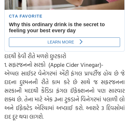
દાદથી કેવી રીતે મળશે છુટકારો
1. સફરજનનો સરકો (Apple Cider Vinegar)-
એપ્પલ સાઈડર વેનેગરમાં એંટી ફંગલ પ્રાપર્ટીજ હોય છે જે
દાદના દુશ્મનની રીતે કામ કરે છે સાથે જ સફરજનના
સરકાની મદદથી કેંડિડા ફંગલ ઈંફેક્શનનો પણ સારવાર
શક્ય છે. તેના માટે એક રૂના ટુકડાને વિનેગરમાં પલાળી લો
અને ઈફેક્ટેડ એરિયામાં અપ્લાઈ કરો. આશરે 3 દિવસોમાં
દાદ દૂર થવા લાગશે.