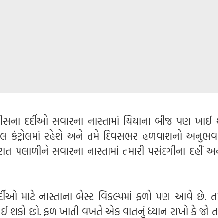
ટીસના દર્દીઓ સવારના નાસ્તામાં ચિયાના બીજ પણ ખાઈ શ
વલ કંટ્રોલમાં રહેશે અને તમે દિવસભર હળવાશનો અનુભવ
ત પલાળીને સવારના નાસ્તામાં તમારી પસંદગીના દહીં અ
દીઓ માટે નાસ્તાના બેસ્ટ વિકલ્પમાં ફળો પણ આવે છે. ત
ઈ શકો છો. ફળ ખાતી વખતે એક વાતનું ધ્યાન રાખો કે જો તમ