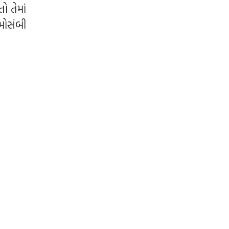
સંવત 2082
 તેમાં
મોસંબી