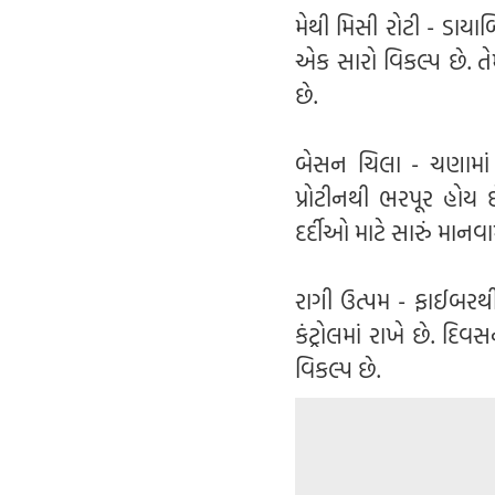
મેથી મિસી રોટી - ડાયાબ
એક સારો વિકલ્પ છે. તે
છે.
બેસન ચિલા - ચણામાં
પ્રોટીનથી ભરપૂર હોય 
દર્દીઓ માટે સારું માનવા
રાગી ઉત્પમ - ફાઈબરથ
કંટ્રોલમાં રાખે છે. દ
વિકલ્પ છે.