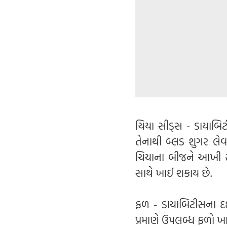
ચિયા સીડ્સ - ડાયાબિ
તેનાથી બ્લડ શુગર લે
ચિયાના બીજને આખી રા
સાથે ખાઈ શકાય છે.
ફળ - ડાયાબિટીસના દર્
પ્રમાણે ઉપલબ્ધ ફળો ખા