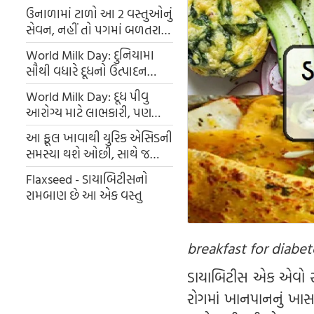
ઉનાળામાં ટાળો આ 2 વસ્તુઓનું
સેવન, નહીં તો પગમાં બળતરા
અને પેટમાં દુખાવાની સમસ્યાથી
World Milk Day: દુનિયામા
રહેશો પરેશાન
સૌથી વધારે દૂધનો ઉત્પાદન
ભારતમાં, 23% ભાગ પર કબ્જો
World Milk Day: દૂધ પીવુ
આરોગ્ય માટે લાભકારી, પણ
ભૂલથી પણ ન પીશો કાચુ દૂધ
આ ફૂલ ખાવાથી યુરિક એસિડની
સમસ્યા થશે ઓછી, સાથે જ
કિડનીની સફાઈ સાથે જ બહાર
Flaxseed - ડાયાબિટીસનો
કરી નાખશે પ્યુરિન
રામબાણ છે આ એક વસ્તુ
breakfast for diabet
ડાયાબિટીસ એક એવો રો
રોગમાં ખાનપાનનું ખાસ 