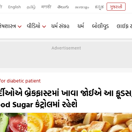
दी
English
தமிழ்
मराठी
తెలుగు
മലയാളം
ಕನ್ನಡ
ગુજરાતી
િષશાસ્ત્ર
વીડિયો
ધર્મ સંગ્રહ
ધર્મ
બોલીવુડ
લાઈફ સ
for diabetic patient
્દીઓએ બ્રેકફાસ્ટમાં ખાવા જોઈએ આ ફૂડસ
Sugar કંટ્રોલમાં રહેશે