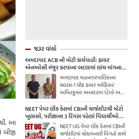
જરૂર વાંચો
અમદાવાદ ACB ની મોટી કાર્યવાહી: ફાયર
એનઓસી મંજૂર કરવાના બદલામાં લાંચ માંગનાર
ચીફ ફાયર ઓફિસર સામે ગુનો દાખલ
અમદાવાદ મહાનગરપાલિકાના
ક્લાસ-1 ચીફ ફાયર ઓફિસર
અમિતકુમાર આનંદરાવ ડોંગરે અને
તેમના વતી લાંચ લેનાર એક ખાનગી
વ્યક્તિ ભાવસિંહ ઝાલાને લાંચ
NEET પેપર લીક કેસમાં CBIની ચાર્જશીટથી મોટો
રુશ્વત વિરોધી બ્યુરો (ACB) દ્વારા ટ્રેપ
ખુલાસો, પરીક્ષાના 3 દિવસ પહેલાં વિદ્યાર્થીઓ
નથી. આ
ગોઠવીને રંગેહાથ ઝડપી લેવામાં
સુધી પહોંચ્યા હતા સવાલો
NEET UG પેપર લીક કેસમાં CBIની
આવ્યા છે.
ં બીજી
ચાર્જશીટમાં ચોંકાવનારી વિગતો સામે