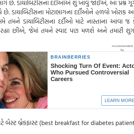
ે છે. ડાયાબિટીસના દર્દીઓએ શું ખાવું જોઈએ, આ પ્રશ્ન ગ
 છે. ડાયાબિટીસના મોટાભાગના દર્દીઓને હળવો ખોરાક આ
અમે તમને ડાયાબિટીસના દર્દીઓ માટે નાસ્તાના આવા જ 
રહ્યા છીએ, જેમાં તમને સ્વાદ પણ મળશે અને તમારી શ
ે બેસ્ટ બ્રેકફાસ્ટ (best breakfast for diabetes patien