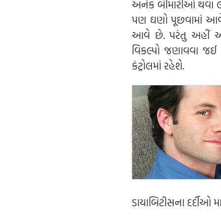
અનેક બીમારીઓ થવા લાગ
પણ ઘણો પૂછવામાં આવે
આવે છે. પરંતુ અહીં 
વિકલ્પો જણાવવા જઈ 
કંટ્રોલમાં રહેશે.
ડાયાબિટીસના દર્દીઓ માટ