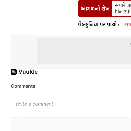
સવારે ના
આગળનો લેખ
મિનીટમાં
વેબદુનિયા પર વાંચો :
સમ