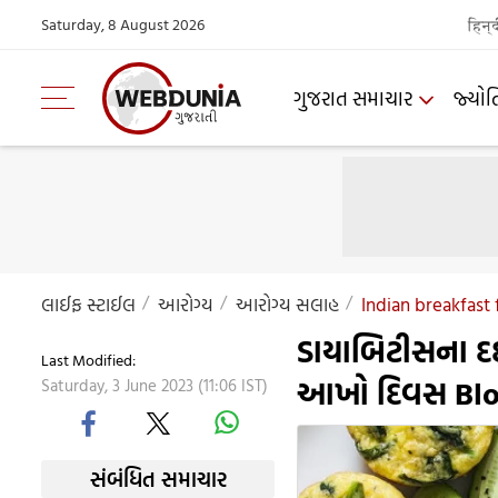
Saturday, 8 August 2026
हिन्
ગુજરાત સમાચાર
જ્યોત
લાઈફ સ્ટાઈલ
આરોગ્ય
આરોગ્ય સલાહ
Indian breakfast 
ડાયાબિટીસના દર
Last Modified:
આખો દિવસ Blood 
Saturday, 3 June 2023 (11:06 IST)
સંબંધિત સમાચાર