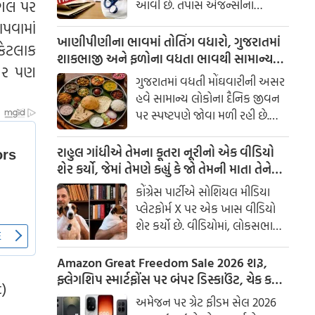
ૂગલ પર
આવી છે. તપાસ એજન્સીના
જણાવ્યા મુજબ, પરીક્ષાના લગભગ
પવામાં
ત્રણ દિવસ પહેલાં જ NEETના પ્રશ્નો
ખાણીપીણીના ભાવમાં તોતિંગ વધારો, ગુજરાતમાં
કેટલાક
કેટલાક વિદ્યાર્થીઓ સુધી પહોંચાડી
શાકભાજી અને ફળોના વધતા ભાવથી સામાન્ય
ુગર પણ
દેવામાં આવ્યા હતા. આ માટે એક
લોકો પર મોંઘવારીનો માર
ગુજરાતમાં વધતી મોંઘવારીની અસર
સંગઠિત નેટવર્ક દ્વારા સમગ્ર ઘટનાને
હવે સામાન્ય લોકોના દૈનિક જીવન
અંજામ આપવામાં આવ્યો હોવાનો
પર સ્પષ્ટપણે જોવા મળી રહી છે.
તપાસમાં ખુલાસો થયો છે.
ખાસ કરીને શાકભાજી અને ફળોના
ભાવમાં વધારો થતાં ઘરનું બજેટ
રાહુલ ગાંધીએ તેમના કૂતરા નૂરીનો એક વીડિયો
ખોરવાઈ રહ્યું છે. રોજિંદા ભોજનમાં
શેર કર્યો, જેમાં તેમણે કહ્યું કે જો તેમની માતા તેને
ઉપયોગમાં આવતી વસ્તુઓ મોંઘી
જોશે તો તે નારાજ થશે, પણ તેઓ સંભાળી લેશે.
કોંગ્રેસ પાર્ટીએ સોશિયલ મીડિયા
બનતાં મધ્યમવર્ગીય અને સામાન્ય
પ્લેટફોર્મ X પર એક ખાસ વીડિયો
પરિવારો માટે ઘરખર્ચનું સંચાલન
શેર કર્યો છે. વીડિયોમાં, લોકસભામાં
મુશ્કેલ બની રહ્યું છે.
વિપક્ષના નેતા રાહુલ ગાંધી તેમની
માતા સોનિયા ગાંધીના પાલતુ કૂતરા,
Amazon Great Freedom Sale 2026 શરૂ,
નૂરી સાથે સમય વિતાવતા જોવા મળે
ફ્લેગશિપ સ્માર્ટફોંસ પર બંપર ડિસ્કાઉંટ, ચેક કરો
t)
છે. વીડિયો દ્વારા, કોંગ્રેસ પાર્ટીએ
ઓફર
અમેજન પર ગ્રેટ ફીડમ સેલ 2026
લોકોને મૂંગા પ્રાણીઓ પ્રત્યે પ્રેમ,