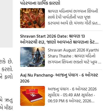
પહેરવાના ધાર્મિક કારણો
શ્રાવણ મહિનામાં ભગવાન શિવની
સાથે દેવી પાર્વતીની પણ પૂજા
કરવામાં આવે છે. મંગળા ગૌરી વ્રત
અને હરિયાળી તીજ જેવા પ્રસંગોએ
મહેંદી લગાવવી અને લીલા રંગના
Shravan Start 2026 Date: શ્રાવણ 13
કપડાં પહેરવા એ પતિના લાંબા
ઓગસ્ટથી શરૂ, જાણો આવખતે શ્રાવણના કેટલા
આયુષ્ય અને સુખી દામ્પત્ય જીવન
સોમવાર રહેશે
Shravan August 2026 Kyarthi
માટે શુભ માનવામાં આવે છે.
Sharu Thashe : શ્રાવણ મહિનો
આપણી પરંપરાઓમાં, સ્ત્રીઓને
કે છે.
ભગવાન શિવના ભક્તો માટે ખૂબ જ
પ્રકૃતિનું સ્વરૂપ માનવામાં આવે છે.
ખાસ છે. આ મહિનામાં ભગવાન
 કરશો.
શિવની પૂજા કરવાથી ઈચ્છાઓ
Aaj Nu Panchang- આજનુ પંચાગ - 6 ઓગસ્ટ
ને ફળો
ઝડપથી પૂર્ણ થાય છે. ધાર્મિક
2026
માન્યતાઓ અનુસાર, ભગવાન શિવે
આજનુ પંચાગ - 6 ઓગસ્ટ 2026
આ મહિનામાં દેવી પાર્વતીને પોતાની
સૂર્યોદય - 05:49 AM સૂર્યાસ્ત -
પત્ની તરીકે સ્વીકાર્યા હતા. ચાલો
મે ઋતુ
06:59 PM 6 ઓગસ્ટ, 2026
જાણીએ કે આ વર્ષે શ્રાવણમાં કેટલા
ગુરૂવાર આષાઢ વદ આઠમ - વિક્રમ
ે મીઠા
સોમવાર હશે.