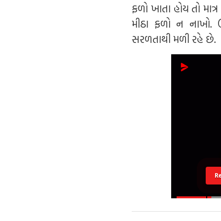
ફળો ખાતા હોય તો માત્
મીઠા ફળો ન નાખો. ઉ
સરળતાથી મળી રહે છે.
R