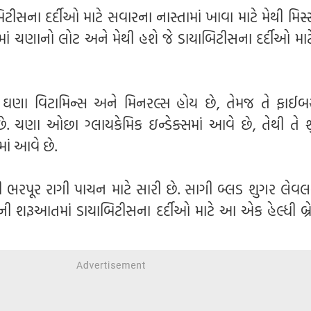
િટીસના દર્દીઓ માટે સવારના નાસ્તામાં ખાવા માટે મેથી મિસ્
માં ચણાનો લોટ અને મેથી હશે જે ડાયાબિટીસના દર્દીઓ માટે
 ઘણા વિટામિન્સ અને મિનરલ્સ હોય છે, તેમજ તે ફાઈ
છે. ચણા ઓછા ગ્લાયકેમિક ઇન્ડેક્સમાં આવે છે, તેથી તે 
માં આવે છે.
ી ભરપૂર રાગી પાચન માટે સારી છે. સાગી બ્લડ શુગર લેવ
િવસની શરૂઆતમાં ડાયાબિટીસના દર્દીઓ માટે આ એક હેલ્ધી બ્ર