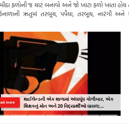
ર મીઠા ફળોની જ ચાટ બનાવો અને જો ખાટા ફળો ખાતા હોય તો
નાળાની ઋતુમાં તરબૂચ, પપૈયા, તરબૂચ, નારંગી અને 
થાઈલેન્ડની એક શાળામાં અંધાધૂંધ ગોળીબાર, એક
ead more
શિક્ષકનું મોત અને 20 વિદ્યાર્થીઓ ઘાયલ;
વિદ્યાર્થીએ આતંક ફેલાવ્યો