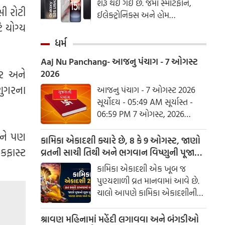
શરૂ થઈ ગઈ છે. જેમા સ્માર્ટફોન,
આદર અને કરુણા દર્શાવવાની
સી રોટી
ઈલેક્ટ્રોનિક્સ અને હોમ
અપીલ કરી છે.
 યોગ્ય
અપ્લાયંસેજ પર ભારે છૂટ મળી રહી
છે
ધર્મ
Aaj Nu Panchang- આજનુ પંચાગ - 7 ઓગસ્ટ
બર અને
2026
શુગરના
આજનુ પંચાગ - 7 ઓગસ્ટ 2026
સૂર્યોદય - 05:49 AM સૂર્યાસ્ત -
06:59 PM 7 ઓગસ્ટ, 2026
શુક્રવાર આષાઢ વદ નોમ - વિક્રમ
લને પણ
સંવત 2082
કામિકા એકાદશી ક્યારે છે, 8 કે 9 ઓગસ્ટ, જાણો
ેકફાસ્ટ
વ્રતની સાચી તિથી અને ભગવાન વિષ્ણુની પૂજાનું
શુભ મુહૂર્ત
કામિકા એકાદશી એક ખૂબ જ
પુણ્યશાળી વ્રત માનવામાં આવે છે.
ચાલો આપણે કામિકા એકાદશીની
ચોક્કસ તારીખ અને આ દિવસે પૂજા
કરવાનો શુભ સમય જાણીએ.
શ્રાવણ મહિનામાં મહેંદી લગાવવા અને બંગડીઓ