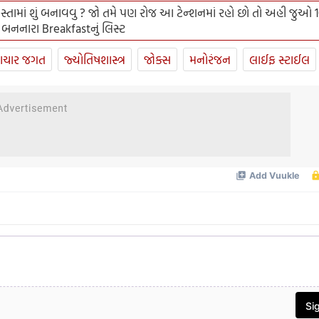
સ્તામાં શું બનાવવુ ? જો તમે પણ રોજ આ ટેન્શનમાં રહો છો તો અહી જુઓ 
 બનનારા Breakfastનું લિસ્ટ
ાચાર જગત
જ્યોતિષશાસ્ત્ર
જોક્સ
મનોરંજન
લાઈફ સ્ટાઈલ