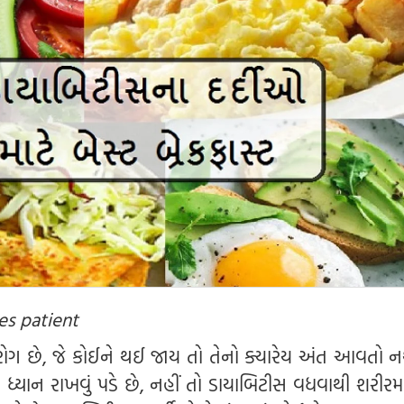
es patient
ગ છે, જે કોઈને થઈ જાય તો તેનો ક્યારેય અંત આવતો 
ધ્યાન રાખવું પડે છે, નહીં તો ડાયાબિટીસ વધવાથી શરીરમા