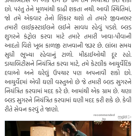
છો. પરંતુ તેને મૂળમાંથી કાઢી શકતા નથી. આવી સ્થિતિમાં,
જો તમે એકવાર તેનો શિકાર થશો તો તમારે જીવનભર
તમારી લાઈફસ્ટાઈલને લઈને સાવધ રહેવું પડશે. બ્લડ
શુગરને કંટ્રોલ કરવા માટે તમારે તમારી ખાવા-પીવાની
આદતો વિશે ખૂબ કાળજી રાખવાની જરૂર છે. લાંબા સમય
સુધી ભૂખ્યા રહેવાનું ટાળો. મીઠાઈઓથી દૂર રહો.
ડાયાબિટીસને નિયંત્રિત કરવા માટે, તમે કેટલીક આયુર્વેદિક
દવાઓ અને ઘરેલું ઉપચાર પણ અપનાવી શકો છો.
આયુર્વેદમાં એવી ઘણી વસ્તુઓ છે જે તમારી બ્લડ સુગરને
નિયંત્રિત કરવામાં મદદ કરે છે. આમાંથી એક ગ્રામ છે. ચણા
બ્લડ સુગરને નિયંત્રિત કરવામાં ઘણી મદદ કરી શકે છે. કેવી
રીતે સેવન કરવું તે જાણો.