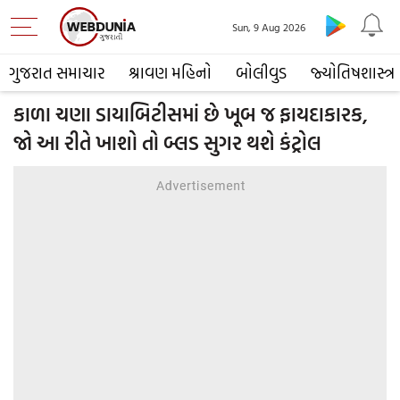
Sun, 9 Aug 2026
ગુજરાત સમાચાર
શ્રાવણ મહિનો
બોલીવુડ
જ્યોતિષશાસ્ત્ર
કાળા ચણા ડાયાબિટીસમાં છે ખૂબ જ ફાયદાકારક,
જો આ રીતે ખાશો તો બ્લડ સુગર થશે કંટ્રોલ