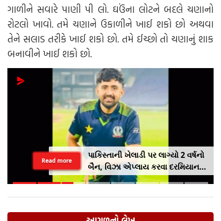
ગાળીને સવારે પાણી પી લો. ઘઉંના લોટને બદલે ચણાનો
રોટલો ખાવો. તમે ચણાને ઉકાળીને ખાઈ શકો છો અથવા
તેને સલાડ તરીકે ખાઈ શકો છો. તમે ઈચ્છો તો ચણાનું શાક
બનાવીને ખાઈ શકો છો.
પાકિસ્તાની ખેલાડી પર લાગ્યો 2 વર્ષનો
Read more
બૈન, વિઝા એપ્લાય કરવા દરમિયાન
આપી ખોટી માહિતી
આગળનો લેખ