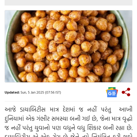
Updated:
Sun, 5 Jan 2025 (07:56 IST)
આજે ડાયાબિટીસ માત્ર દેશમાં જ નહીં પરંતુ આખી
દુનિયામાં એક ગંભીર સમસ્યા બની ગઈ છે, જેના માત્ર વૃદ્ધો
જ નહીં પરંતુ યુવાનો પણ વધુને વધુ શિકાર બની રહ્યા છે.
ડાયાબિટીસ એ એક રોગ છે જેને તમે નિયંત્રિત કરી શકો