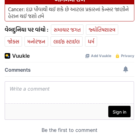
Cancer: દારૂ પીવાથી થઈ શકે છે આટલા પ્રકારનાં કેન્સર જાણીને
હેરાન થઈ જશો તમે
વેબદુનિયા પર વાંચો :
સમાચાર જગત
જ્યોતિષશાસ્ત્ર
જોક્સ
મનોરંજન
લાઈફ સ્ટાઈલ
ધર્મ