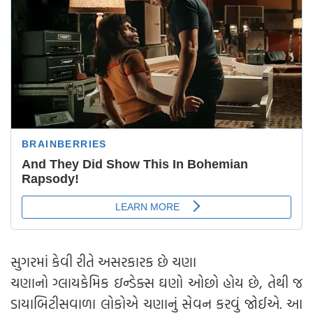
સુગરમાં કેવી રીતે અસરકારક છે ચણા
ચણાનો ગ્લાયકેમિક ઇન્ડેક્સ ઘણો ઓછો હોય છે, તેથી જ
ડાયાબિટીસવાળા લોકોએ ચણાનું સેવન કરવું જોઈએ. આ