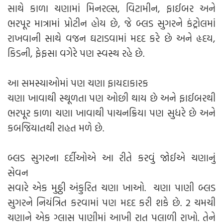
સાથે કાળા ચણામાં મિનરલ્સ, વિટામીન, ફાઈબર અને
ભરપૂર માત્રામાં પ્રોટીન હોય છે, જે બ્લડ સુગરને કંટ્રોલમાં
રાખવાની સાથે વજન ઘટાડવામાં મદદ કરે છે અને હૃદય,
કિડની, ફેફસા વગેરે પણ સ્વસ્થ રહે છે.
આ સમસ્યાઓમાં પણ ચણા ફાયદાકારક
ચણા ખાવાથી સ્થૂળતા પણ ઓછી થાય છે અને ફાઈબરથી
ભરપૂર કાળા ચણા ખાવાથી પાચનક્રિયા પણ સુધરે છે અને
કબજિયાતથી રાહત મળે છે.
બ્લડ સુગરના દર્દીઓએ આ રીતે કરવું જોઈએ ચણાનું
સેવન
સવારે એક મુઠ્ઠી અંકુરિત ચણા ખાઓ. ચણા પાણી બ્લડ
સુગરને નિયંત્રિત કરવામાં પણ મદદ કરી શકે છે. 2 ચમચી
ચણાને એક ગ્લાસ પાણીમાં આખી રાત પલાળી રાખો. તેને