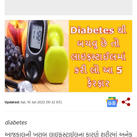
Updated:
Sat, 10 Jun 2023 (10:32 IST)
diabetes
આજકાલની ખરાબ લાઇફસ્ટાઈલના કારણે શરીરમાં અનેક