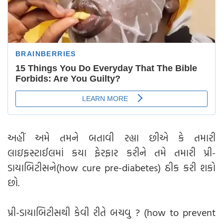
અહીં અમે તમને બતાવી રહ્યા છીએ કે તમારી
લાઇફસ્ટાઈલમાં કયા ફેરફાર કરીને તમે તમારી પ્રી-
ડાયાબિટીસને(how cure pre-diabetes) ઠીક કરી શકો
છો.
પ્રી-ડાયાબિટીસથી કેવી રીતે બચવુ ? (how to prevent