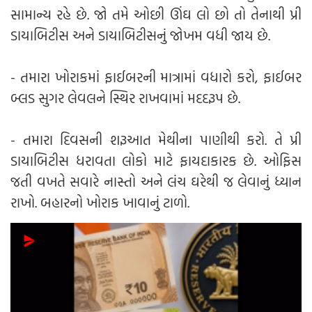
સામાન્ય રહે છે. જો તમે ઓછી ઊંઘ લો છો તો તેનાથી પ્રી
ડાયાબિટીસ અને ડાયાબિટીસનું જોખમ વધી જાય છે.
- તમારા ખોરાકમાં ફાઈબરની માત્રામાં વધારો કરો, ફાઈબર
બ્લડ સુગર લેવલને સ્થિર રાખવામાં મદદરૂપ છે.
- તમારા દિવસની શરૂઆત મેથીના પાણીથી કરો. તે પ્રી
ડાયાબિટીસ ધરાવતા લોકો માટે ફાયદાકારક છે. ઓફિસ
જતી વખતે સવારે નાસ્તો અને લંચ ઘરેથી જ લેવાનું ધ્યાન
રાખો. બહારનો ખોરાક ખાવાનું ટાળો.