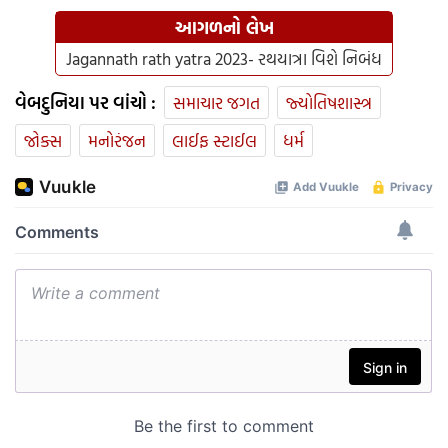
આગળનો લેખ
Jagannath rath yatra 2023- રથયાત્રા વિશે નિબંધ
વેબદુનિયા પર વાંચો :
સમાચાર જગત
જ્યોતિષશાસ્ત્ર
જોક્સ
મનોરંજન
લાઈફ સ્ટાઈલ
ધર્મ