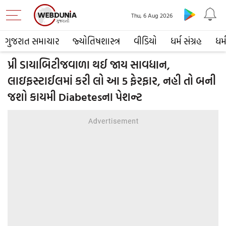
Thu, 6 Aug 2026
ગુજરાત સમાચાર
જ્યોતિષશાસ્ત્ર
વીડિયો
ધર્મ સંગ્રહ
ધર્
પ્રી ડાયાબિટીજવાળા થઈ જાય સાવધાન,
લાઇફસ્ટાઈલમાં કરી લો આ 5 ફેરફાર, નહી તો બની
જશો કાયમી Diabetesના પેશન્ટ