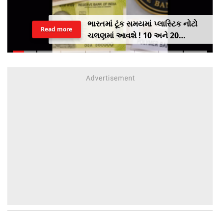
ભારતમાં ટૂંક સમયમાં પ્લાસ્ટિક નોટો
Read more
ચલણમાં આવશે ! 10 અને 20
રૂપિયાની નોટથી થશે શરૂઆત,
જાણો શુ થશે ફાયદો