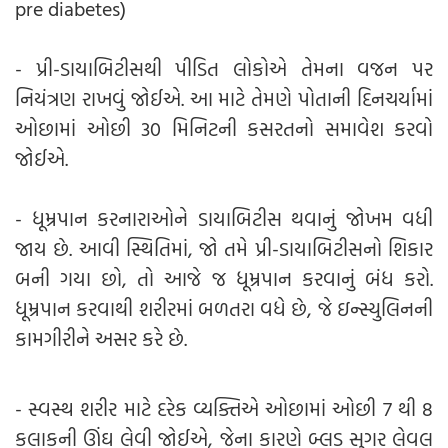
pre diabetes)
- પ્રી-ડાયાબિટીસથી પીડિત લોકોએ તેમના વજન પર
નિયંત્રણ રાખવું જોઈએ. આ માટે તેમણે પોતાની દિનચર્યામાં
ઓછામાં ઓછી 30 મિનિટની કસરતનો સમાવેશ કરવો
જોઈએ.
- ધૂમ્રપાન કરનારાઓને ડાયાબિટીસ થવાનું જોખમ વધી
જાય છે. આવી સ્થિતિમાં, જો તમે પ્રી-ડાયાબિટીસનો શિકાર
બની ગયા છો, તો આજે જ ધૂમ્રપાન કરવાનું બંધ કરો.
ધૂમ્રપાન કરવાથી શરીરમાં બળતરા વધે છે, જે ઇન્સ્યુલિનની
કામગીરીને અસર કરે છે.
- સ્વસ્થ શરીર માટે દરેક વ્યક્તિએ ઓછામાં ઓછી 7 થી 8
કલાકની ઊંઘ લેવી જોઈએ, જેના કારણે બ્લડ સુગર લેવલ