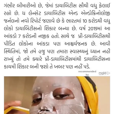
ગંભીર બીમારીઓ છે, જેમાં ડાયાબિટીસ સૌથી વધુ ફેલાઈ
રહ્યો છે. ધ લેન્સેટ ડાયાબિટીસ એન્ડ એન્ડોક્રિનોલોજી
જર્નલનો નવો રિપોર્ટ જણાવે છે કે ભારતમાં 10 કરોડથી વધુ
લોકો ડાયાબિટીસનો શિકાર બન્યા છે. વર્ષ 2019માં આ
આંકડો 7 કરોડની નજીક હતો. સાથે જ પ્રી-ડાયાબિટીસથી
પીડિત લોકોના આંકડા પણ આશ્ચર્યજનક છે. આવી
સ્થિતિમાં, જો તમે હજુ પણ તમારા સ્વાસ્થ્યનું ધ્યાન નહીં
રાખ્યું તો તમે ક્યારે પ્રી-ડાયાબિટીસમાંથી ડાયાબિટીસના
કાયમી શિકાર બની જશો તે ખબર પણ નહીં પડે.