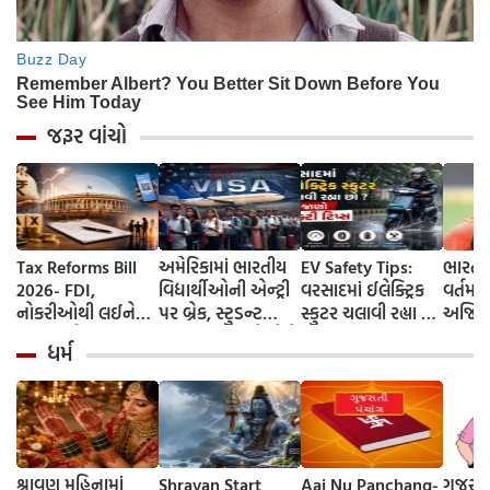
જરૂર વાંચો
Tax Reforms Bill
અમેરિકામાં ભારતીય
EV Safety Tips:
ભારતીય
2026- FDI,
વિદ્યાર્થીઓની એન્ટ્રી
વરસાદમાં ઈલેક્ટ્રિક
વર્તમા
નોકરીઓથી લઈને
પર બ્રેક, સ્ટુડન્ટ
સ્કુટર ચલાવી રહ્યા છો
અજિક્
UPI ચાર્જ સુધી...
વિઝામાં 62%નો મોટો
? આ નાનકડી ભૂલ
વ્યક્ત 
ધર્મ
સંસદે કરવેરા સુધારા
ઘટાડો
પડી શકે છે ભારે ..
બોલ્યા
બિલ 2026 પસાર
જાણો સેફ્ટી ટિપ્સ
ખેલાડી
કર્યું; જાણો શું બદલાય
છે
શ્રાવણ મહિનામાં
Shravan Start
Aaj Nu Panchang-
ગુજરાત