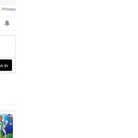
સ્વાતંત્ર્ય સેનાનીઓના ત્યાગ અને
શૌર્યની યાદ અપાવે છે. આ દિવસ
માત્ર ઉજવણીનો જ નહીં, પરંતુ
દેશપ્રેમ અને રાષ્ટ્રપ્રતિની ફરજો
નિભાવવાનો સંકલ્પ લેવાનો પણ
દિવસ છે.