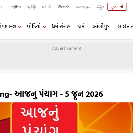
दी
English
தமிழ்
मराठी
తెలుగు
മലയാളം
ಕನ್ನಡ
ગુજરાતી
િષશાસ્ત્ર
વીડિયો
ધર્મ સંગ્રહ
ધર્મ
બોલીવુડ
લાઈફ સ
ng- આજનુ પંચાગ - 5 જૂન 2026