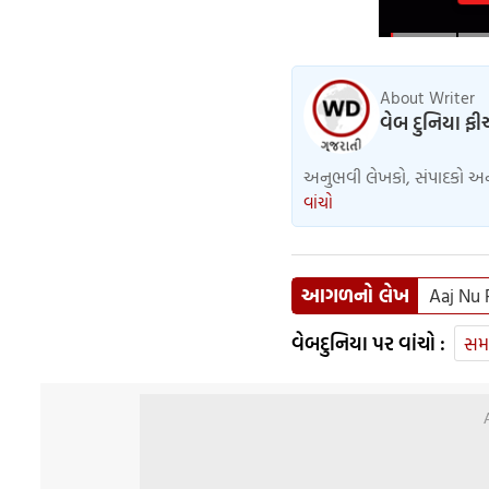
About Writer
વેબ દુનિયા ફી
અનુભવી લેખકો, સંપાદકો અને 
વાંચો
આગળનો લેખ
Aaj Nu 
વેબદુનિયા પર વાંચો :
સમ