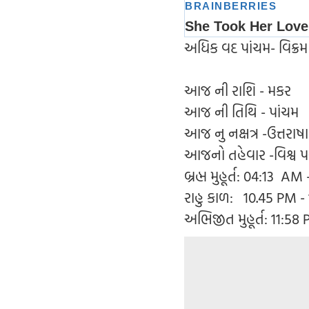
અધિક વદ પાંચમ- વિક્ર
આજ ની રાશિ - મકર
આજ ની તિથિ - પાંચમ
આજ નુ નક્ષત્ર -ઉત્તરાષ
આજનો તહેવાર -વિશ્વ પ
બ્રહ્મ મુહૂર્ત: 04:13 A
રાહુ કાળ: 10.45 PM -
અભિજીત મુહૂર્ત: 11:58