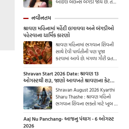
ઓઇલ બેલેન્સ બગડી જાય છે. તેથી
સ્કિન સંબંધિત સમસ્યાઓ, વાળ
ખરવા અને અનેક પ્રકારના ચેપનો
નવીનતમ
ખતરો વધી જાય છે.
શ્રાવણ મહિનામાં મહેંદી લગાવવા અને બંગડીઓ
પહેરવાના ધાર્મિક કારણો
શ્રાવણ મહિનામાં ભગવાન શિવની
સાથે દેવી પાર્વતીની પણ પૂજા
કરવામાં આવે છે. મંગળા ગૌરી વ્રત
અને હરિયાળી તીજ જેવા પ્રસંગોએ
મહેંદી લગાવવી અને લીલા રંગના
Shravan Start 2026 Date: શ્રાવણ 13
કપડાં પહેરવા એ પતિના લાંબા
ઓગસ્ટથી શરૂ, જાણો આવખતે શ્રાવણના કેટલા
આયુષ્ય અને સુખી દામ્પત્ય જીવન
સોમવાર રહેશે
Shravan August 2026 Kyarthi
માટે શુભ માનવામાં આવે છે.
Sharu Thashe : શ્રાવણ મહિનો
આપણી પરંપરાઓમાં, સ્ત્રીઓને
ભગવાન શિવના ભક્તો માટે ખૂબ જ
પ્રકૃતિનું સ્વરૂપ માનવામાં આવે છે.
ખાસ છે. આ મહિનામાં ભગવાન
શિવની પૂજા કરવાથી ઈચ્છાઓ
Aaj Nu Panchang- આજનુ પંચાગ - 6 ઓગસ્ટ
ઝડપથી પૂર્ણ થાય છે. ધાર્મિક
2026