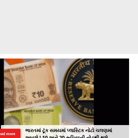
ભારતમાં ટૂંક સમયમાં પ્લાસ્ટિક નોટો ચલણમાં
ead more
આવશે ! 10 અને 20 રૂપિયાની નોટથી થશે