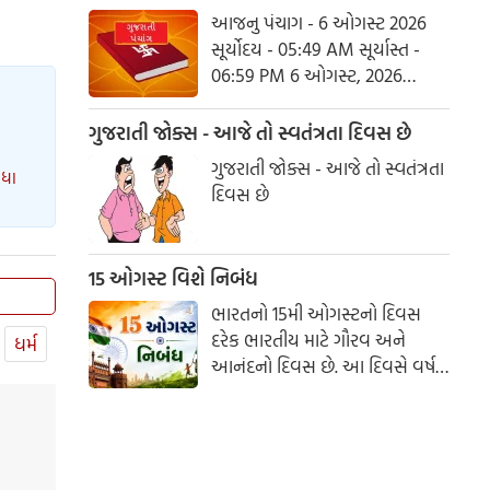
માન્યતાઓ અનુસાર, ભગવાન શિવે
આજનુ પંચાગ - 6 ઓગસ્ટ 2026
આ મહિનામાં દેવી પાર્વતીને પોતાની
સૂર્યોદય - 05:49 AM સૂર્યાસ્ત -
પત્ની તરીકે સ્વીકાર્યા હતા. ચાલો
06:59 PM 6 ઓગસ્ટ, 2026
જાણીએ કે આ વર્ષે શ્રાવણમાં કેટલા
ગુરૂવાર આષાઢ વદ આઠમ - વિક્રમ
સોમવાર હશે.
સંવત 2082
ગુજરાતી જોક્સ - આજે તો સ્વતંત્રતા દિવસ છે
ગુજરાતી જોક્સ - આજે તો સ્વતંત્રતા
ધા
દિવસ છે
15 ઓગસ્ટ વિશે નિબંધ
ભારતનો 15મી ઓગસ્ટનો દિવસ
દરેક ભારતીય માટે ગૌરવ અને
ધર્મ
આનંદનો દિવસ છે. આ દિવસે વર્ષ
1947માં ભારતે લગભગ 200 વર્ષના
બ્રિટિશ શાસનમાંથી આઝાદી મેળવી
હતી. સ્વતંત્રતા દિવસ આપણને દેશ
માટે બલિદાન આપનારા અસંખ્ય