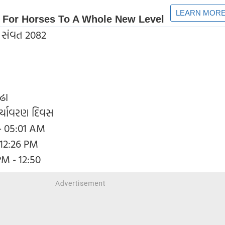
મ સંવત 2082
ાઢા
ર્યાવરણ દિવસ
M - 05:01 AM
 12:26 PM
 PM - 12:50