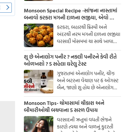
બંનેમાં ખૂબ જ સ્વાદિષ્ટ લાગે છે.
પ્રકૃતિનું સ્વરૂપ માનવામાં આવે છે.
ઓછા મસાલામાં બનતું આ શાક
Monsoon Special Recipe -સાંજના નાસ્તામાં
પૌષ્ટિક અને હળવું હોવાથી દરેકને
બનાવો કરકરા મગની દાળના ભજીયા, એવો સ્વાદ
પસંદ પડે છે.
કે બટાકા-ડુંગળીના ભજીયા પણ ભૂલી જશો!
કરકરા, બહારથી ક્રિસ્પી અને
અંદરથી નરમ મગની દાળના ભજીયા
વરસાદી મોસમમાં ચા સાથે ખાવાની
મજા જ અલગ છે. આ સરળ
રેસીપીથી તમે ઘરે જ સ્વાદિષ્ટ ભજીયા
શુ છે એનાલોગ પનીર ? નકલી પનીરને કેવી રીતે
બનાવી શકો છો.
ઓળખશો ? 5 સહેલા ઘરેલુ ટેસ્ટ
ગુજરાતમાં એનાલોગ પનીર, ચીઝ
અને બટરના વેચાણ પર 6 ઓગસ્ટ
બૈન, જાણો શુ હોય છે એનાલોગ
પનીર ? નકલી પનીર કેવી રીતે
ઓળખશો, અહી અમે બતાવી રહ્યા
Monsoon Tips- ચોમાસામાં ચીકાશ અને
છે 5 સહેલા ઘરેલુ ટેસ્ટ
બીમારીઓથી બચવાના 5 સરળ ઉપાય
વરસાદની ઋતુમાં વધતી ભેજને
કારણે ત્વચા અને વાળનું કુદરતી