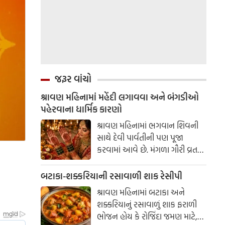
જરૂર વાંચો
શ્રાવણ મહિનામાં મહેંદી લગાવવા અને બંગડીઓ
પહેરવાના ધાર્મિક કારણો
શ્રાવણ મહિનામાં ભગવાન શિવની
સાથે દેવી પાર્વતીની પણ પૂજા
કરવામાં આવે છે. મંગળા ગૌરી વ્રત
અને હરિયાળી તીજ જેવા પ્રસંગોએ
મહેંદી લગાવવી અને લીલા રંગના
બટાકા-શક્કરિયાની રસાવાળી શાક રેસીપી
કપડાં પહેરવા એ પતિના લાંબા
શ્રાવણ મહિનામાં બટાકા અને
આયુષ્ય અને સુખી દામ્પત્ય જીવન
શક્કરિયાનું રસાવાળું શાક ફરાળી
માટે શુભ માનવામાં આવે છે.
ભોજન હોય કે રોજિંદા જમણ માટે,
આપણી પરંપરાઓમાં, સ્ત્રીઓને