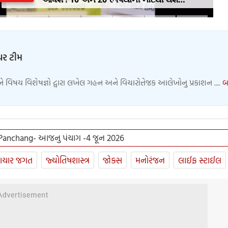
શરૂઆત, જાણો શુ થશે ફાયદો
ચર ટીમ
વિષય વિશેષજ્ઞો દ્વારા લખેલ ગહન અને વિચારોત્તેજક આલેખોનુ પ્રકાશન ....
બ
Panchang- આજનુ પંચાગ -4 જૂન 2026
ાચાર જગત
જ્યોતિષશાસ્ત્ર
જોક્સ
મનોરંજન
લાઈફ સ્ટાઈલ