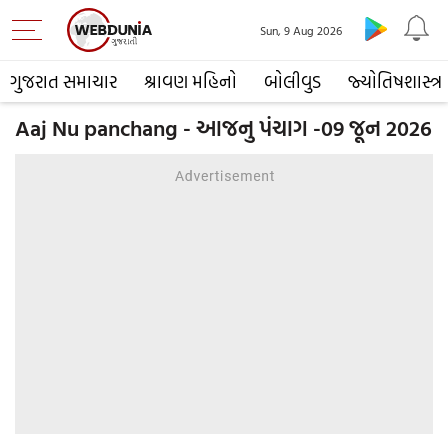
Sun, 9 Aug 2026
ગુજરાત સમાચાર
શ્રાવણ મહિનો
બોલીવુડ
જ્યોતિષશાસ્ત્ર
Aaj Nu panchang - આજનુ પંચાગ -09 જૂન 2026