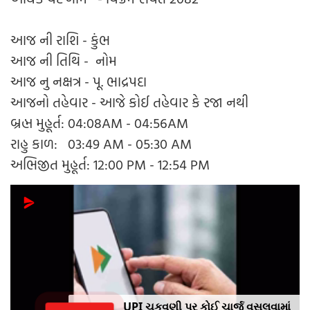
આજ ની રાશિ - કુંભ
આજ ની તિથિ - નોમ
આજ નુ નક્ષત્ર - પૂ. ભાદ્રપદા
આજનો તહેવાર - આજે કોઈ તહેવાર કે રજા નથી
બ્રહ્મ મુહૂર્ત: 04:08AM - 04:56AM
રાહુ કાળ: 03:49 AM - 05:30 AM
અભિજીત મુહૂર્ત: 12:00 PM - 12:54 PM
UPI ચુકવણી પર કોઈ ચાર્જ વસૂલવામાં