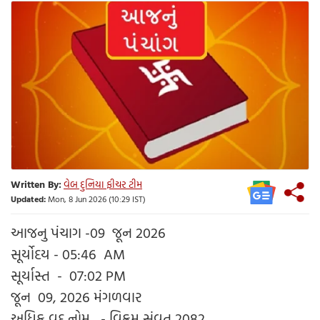
Written By:
વેબ દુનિયા ફીચર ટીમ
Updated:
Mon, 8 Jun 2026 (10:29 IST)
આજનુ પંચાગ -09 જૂન 2026
સૂર્યોદય - 05:46 AM
સૂર્યાસ્ત - 07:02 PM
જૂન 09, 2026 મંગળવાર
અધિક વદ નોમ - વિક્રમ સંવત 2082