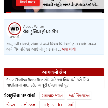
Read more
આવશે નહીં; સરકારે વપરાશકર્તાઓ
અને વેપારીઓ માટે નવી માર્ગદર્શિકા
જારી કરી છે
About Writer
વેબ દુનિયા ફીચર ટીમ
અનુભવી લેખકો, સંપાદકો અને વિષય વિશેષજ્ઞો દ્વારા લખેલ ગહન
અને વિચારોત્તેજક આલેખોનુ પ્રકાશન ....
બધા વાંચો
આગળનો લેખ
Shiv Chalisa Benefits: સોમવારે આ નિયમથી કરો શિવ
ચાલીસાનો પાઠ, દરેક અધૂરી ઈચ્છા થશે પૂરી
વેબદુનિયા પર વાંચો :
સમાચાર જગત
જ્યોતિષશાસ્ત્ર
જોક્સ
મનોરંજન
લાઈફ સ્ટાઈલ
ધર્મ