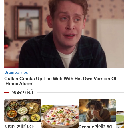
જરૂર વાંચો
શ્રાવણ સ્પેશિયલ:
Dengue ગંભીર ફ્લૂ -