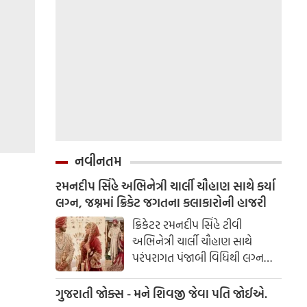
નવીનતમ
રમનદીપ સિંહે અભિનેત્રી ચાર્લી ચૌહાણ સાથે કર્યા
લગ્ન, જશ્નમાં ક્રિકેટ જગતના કલાકારોની હાજરી
ક્રિકેટર રમનદીપ સિંહે ટીવી
અભિનેત્રી ચાર્લી ચૌહાણ સાથે
પરંપરાગત પંજાબી વિધિથી લગ્ન
કર્યા. રમનદીપ અને ચાર્લીએ તેમના
લગ્નના કેટલાક સુંદર ફોટા ચાહકો
ગુજરાતી જોક્સ - મને શિવજી જેવા પતિ જોઈએ.
સાથે શેર કર્યા.