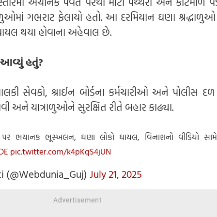
સ્તારમાં અચાનક પર્વત પરથી મોટા પથ્થરો અને કાટમાળ પ
રાળુઓમાં ગભરાટ ફેલાયો હતો. આ દરમિયાન ઘણા શ્રદ્ધાળુ
ઘાયલ થયા હોવાના અહેવાલ છે.
આવ્યું હતું?
 પાલકી સેવકો, શ્રાઈન બોર્ડના કર્મચારીઓ અને પોલીસ દ
ી અને યાત્રાળુઓને સુરક્ષિત રીતે બહાર કાઢ્યા.
ા રૂટ પર ભયાનક ભૂસ્ખલન, ઘણા લોકો ઘાયલ, વિનાશનો વીડિયો સામ
DE
pic.twitter.com/k4pKqS4jUN
ti (@Webdunia_Guj)
July 21, 2025