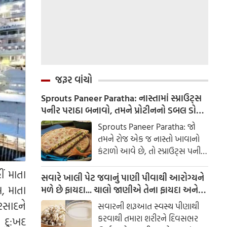
જરૂર વાંચો
Sprouts Paneer Paratha: નાસ્તામાં સ્પ્રાઉટ્સ
પનીર પરાઠા બનાવો, તમને પ્રોટીનનો ડબલ ડોઝ
મળશે
Sprouts Paneer Paratha: જો
તમને રોજ એક જ નાસ્તો ખાવાનો
કંટાળો આવે છે, તો સ્પ્રાઉટ્સ પનીર
પરાઠા બનાવવાનો પ્રયાસ કરો. તે
ં માતા
માત્ર સ્વાદિષ્ટ જ નથી પણ તમારા
સવારે ખાલી પેટ જવાનું પાણી પીવાથી આરોગ્યને
સ્વાસ્થ્ય માટે અતિ ફાયદાકારક પણ
, માતા
મળે છે ફાયદા... ચાલો જાણીએ તેના ફાયદા અને
છે.
ઉપયોગ કરવાની યોગ્ય રીત
રસાદને
સવારની શરૂઆત સ્વસ્થ પીણાથી
કરવાથી તમારા શરીરને દિવસભર
 દુ:ખદ