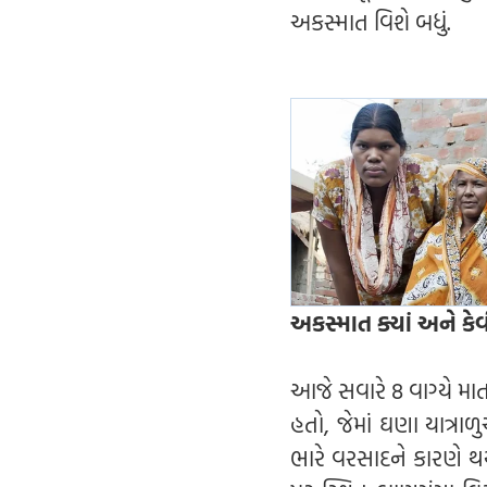
અકસ્માત વિશે બધું.
અકસ્માત ક્યાં અને કેવ
આજે સવારે 8 વાગ્યે મા
હતો, જેમાં ઘણા યાત્
ભારે વરસાદને કારણે થયો