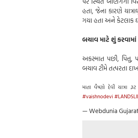
પર સ્થિત બાણગંગા વિ
હતા, જેના કારણે યાત્
ગયા હતા અને કેટલાક 
બચાવ માટે શું કરવામાં 
અકસ્માત પછી, પિત્તુ,
બચાવ ટીમે તત્પરતા દાખવ
માતા વૈષ્ણો દેવી યાત્ર
#vaishnodevi
#LANDSLI
— Webdunia Gujara