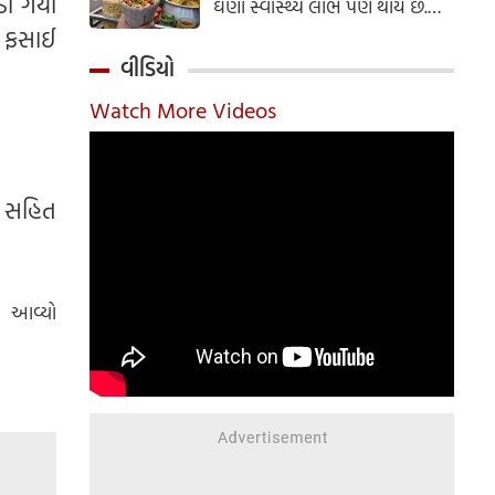
ડી ગયા
ઘણા સ્વાસ્થ્ય લાભ પણ થાય છે.
ઝાલમુરી બનાવવાની સરળ રેસીપી
ઓ ફસાઈ
અહીં જાણો.
વીડિયો
Watch More Videos
ળ સહિત
ે આવ્યો