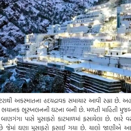
કટરાથી અકસ્માતના હૃદયદ્રાવક સમાચાર આવી રહ્યા છે. અહી
ૂટ પર ભયાનક ભૂસ્ખલનની ઘટના બની છે. મળતી માહિતી મુજબ
ગ બાણગંગા પાસે મુસાફરો કાટમાળમાં ફસાયેલા છે. ભારે વ
 છે જેમાં ઘણા મુસાફરો ફસાઈ ગયા છે. ચાલો જાણીએ આ