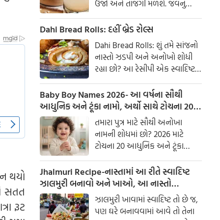
ઉર્જા અને તાજગી મળશે. જવનું
પાણી એક ઉત્તમ ઘરેલું ઉપાય
માનવામાં આવે છે, જે ખાસ કરીને
Dahi Bread Rolls: દહીં બ્રેડ રોલ્સ
ઉનાળામાં ઠંડક આપે છે
Dahi Bread Rolls: શું તમે સાંજનો
નાસ્તો ઝડપી અને અનોખો શોધી
રહ્યા છો? આ રેસીપી એક સ્વાદિષ્ટ
વિકલ્પ આપે છે જે બહારથી ક્રિસ્પી
અને અંદરથી અતિ નરમ છે. મસાલા
Baby Boy Names 2026- આ વર્ષના સૌથી
અને ક્રીમી ટેક્સચરનું સંપૂર્ણ મિશ્રણ
આધુનિક અને ટૂંકા નામો, અર્થો સાથે ટોચના 20
તેને બધી ઉંમરના લોકોમાં પ્રિય
નામોની યાદી જુઓ.
તમારા પુત્ર માટે સૌથી અનોખા
બનાવે છે.
નામની શોધમાં છો? 2026 માટે
ટોચના 20 આધુનિક અને ટૂંકા
બાળક છોકરાના નામોની યાદી
તપાસો, અર્થો સાથે, જે તમારા
Jhalmuri Recipe-નાસ્તામાં આ રીતે સ્વાદિષ્ટ
ખલન થયો
બાળકને એક સુંદર ઓળખ આપશે.
ઝાલમુરી બનાવો અને ખાઓ, આ નાસ્તો
ાં સતત
મસાલેદાર અને સ્વાદિષ્ટ છે.
ઝાલમુરી ખાવામાં સ્વાદિષ્ટ તો છે જ,
્રા રૂટ
પણ ઘરે બનાવવામાં આવે તો તેના