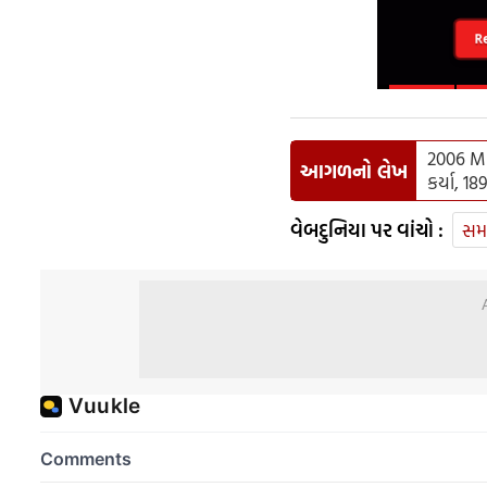
R
2006 Mum
આગળનો લેખ
કર્યા, 1
વેબદુનિયા પર વાંચો :
સમ