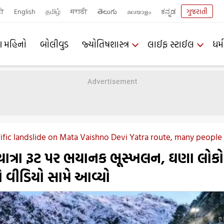
दी
English
தமிழ்
मराठी
తెలుగు
മലയാളം
ಕನ್ನಡ
ગુજરાતી
ણ મહિનો
બોલીવુડ
જ્યોતિષશાસ્ત્ર
લાઈફ સ્ટાઈલ
ધર્મ
ific landslide on Mata Vaishno Devi Yatra route, many people 
ી યાત્રા રૂટ પર ભયાનક ભૂસ્ખલન, ઘણા લોકો
 વીડિયો સામે આવ્યો