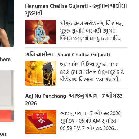
સંવત 2082
Hanuman Chalisa Gujarati - હનુમાન ચાલીસા
ગુજરાતી
શ્રીગુરુ ચરન સરોજ રજ, નિજ મનુ
મુકુરુ સુધારિ. બરનઊઁ રઘુબર
બિમલ જસુ, જો દાયકુ ફલ ચારિ
બુદ્ધિહીન તનુ જાનિકે, સુમિરૌં પવન-
કુમાર. બલ બુદ્ધિ બિદ્યા દેહુ મોહિં,
શનિ ચાલીસા - Shani Chalisa Gujarati
હરહુ કલેસ બિકાર
જય ગણેશ ગિરિજા સુવન, મંગલ
કરણ કૃપાલ। દીનન કે દુખ દૂર કરિ,
કીજૈ નાથ નિહાલ॥ જય જય શ્રી
શનિદેવ પ્રભુ, સુનહુ વિનય મહારાજ।
કરહુ કૃપા હે રવિ તનય, રાખહુ જન
Aaj Nu Panchang- આજનુ પંચાગ - 7 ઓગસ્ટ
કી લાજ॥ શનિ ચાલીસા ચૌપાઈ :
2026
આજનુ પંચાગ - 7 ઓગસ્ટ 2026
સૂર્યોદય - 05:49 AM સૂર્યાસ્ત -
06:59 PM 7 ઓગસ્ટ, 2026
શુક્રવાર આષાઢ વદ નોમ - વિક્રમ