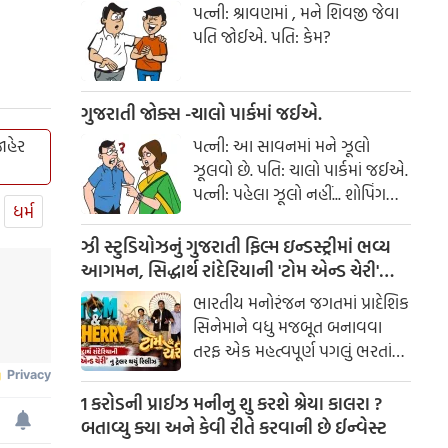
પત્ની: શ્રાવણમાં , મને શિવજી જેવા
પતિ જોઈએ. પતિ: કેમ?
ગુજરાતી જોક્સ -ચાલો પાર્કમાં જઈએ.
પત્ની: આ સાવનમાં મને ઝૂલો
ાહેર
ઝૂલવો છે. પતિ: ચાલો પાર્કમાં જઈએ.
પત્ની: પહેલા ઝૂલો નહીં... શોપિંગ
ધર્મ
કરાવ!
ઝી સ્ટુડિયોઝનું ગુજરાતી ફિલ્મ ઇન્ડસ્ટ્રીમાં ભવ્ય
આગમન, સિદ્ધાર્થ રાંદેરિયાની 'ટોમ એન્ડ ચેરી'
સાથે કરશે શરૂઆત; ટ્રેલર થયું રિલીઝ
ભારતીય મનોરંજન જગતમાં પ્રાદેશિક
સિનેમાને વધુ મજબૂત બનાવવા
તરફ એક મહત્વપૂર્ણ પગલું ભરતાં
ઝી સ્ટુડિયોઝે ગુજરાતી ફિલ્મ
ઇન્ડસ્ટ્રીમાં પોતાની સત્તાવાર
1 કરોડની પ્રાઈઝ મનીનુ શુ કરશે શ્રેયા કાલરા ?
એન્ટ્રીની જાહેરાત કરી છે.
બતાવ્યુ ક્યા અને કેવી રીતે કરવાની છે ઈન્વેસ્ટ