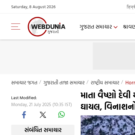
Saturday, 8 August 2026
हिन्
ગુજરાત સમાચાર
શ્રાવ
સમાચાર જગત
ગુજરાતી તાજા સમાચાર
રાષ્ટ્રીય સમાચાર
Horr
માતા વૈષ્ણો દેવ
Last Modified:
ઘાયલ, વિનાશનો
Monday, 21 July 2025 (10:35 IST)
સંબંધિત સમાચાર