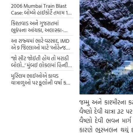
2006 Mumbai Train Blast
Case: બોમ્બે હાઈકોર્ટે તમામ 12
આરોપીઓને નિર્દોષ જાહેર કર્યા,
કિશ્તવાડ અને ગુજરાતમાં
189 લોકોના મોત
ભૂકંપના આંચકા, અલાસ્કા-
તાજિકિસ્તાનમાં પણ લોકો ડરી
આ રાજ્યમાં ભારે વરસાદ, IMD
ગયા, તીવ્રતા 6.2 હતી
એ 9 જિલ્લાઓ માટે 'ઓરેન્જ
એલર્ટ' જારી કર્યું... શાળાઓ અને
‘જો સીટ જોઈતી હોય તો મરાઠી
કોલેજો બંધ
બોલો...’ મુંબઈ લોકલમાં હિન્દી-
મરાઠીને લઈને મહિલાઓ વચ્ચે
મુસ્લિમ ભાઈઓએ કાવડ
ઝઘડો થયો, જુઓ વીડિયો
યાત્રાળુઓ પર ફૂલોની વર્ષા કરી,
કાવડ યાત્રાની સુંદર તસવીરો
સામે આવી
જમ્મુ અને કાશ્મીરના 
વૈષ્ણો દેવી યાત્રા ર
વૈષ્ણો દેવી ભવન માર્
કારણે ભૂસ્ખલન થયું