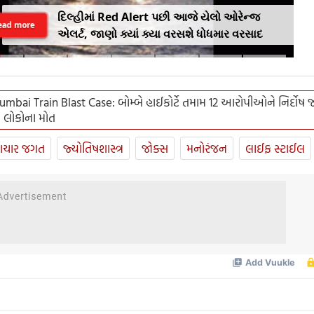
દિલ્હીમાં Red Alert પછી આજે યેલો ઓરેન્જ
ead more
એલર્ટ, જાણો ક્યાં ક્યા વરસશે ધોધમાર વરસાદ
bai Train Blast Case: બોમ્બે હાઈકોર્ટે તમામ 12 આરોપીઓને નિર્દોષ જ
89 લોકોના મોત
ાચાર જગત
જ્યોતિષશાસ્ત્ર
જોક્સ
મનોરંજન
લાઈફ સ્ટાઈલ