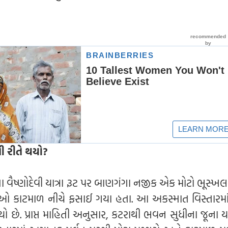
ી રીતે થયો?
તા વૈષ્ણોદેવી યાત્રા રૂટ પર બાણગંગા નજીક એક મોટો ભૂસ્
રાળુઓ કાટમાળ નીચે ફસાઈ ગયા હતા. આ અકસ્માત વિસ્તારમ
 છે. પ્રાપ્ત માહિતી અનુસાર, કટરાથી ભવન સુધીના જૂના યાત