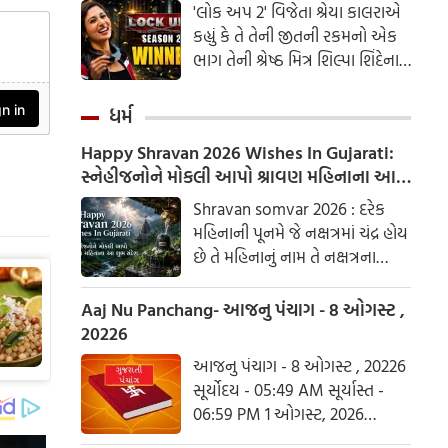
'લોક અપ 2' વિજેતા શ્રેયા કાલરાએ
કહ્યું કે તે તેની જીતની રકમનો એક
ભાગ તેની શ્રેષ્ઠ મિત્ર શિલ્પા શિંદેના
આશ્રય ગૃહમાં દાન કરશે.
ધર્મ
Happy Shravan 2026 Wishes In Gujarati:
સ્નેહીજનોને મોકલી આપો શ્રાવણ મહિનાના આ
શુભ સંદેશ
Shravan somvar 2026 : દરેક
મહિનાની પૂનમે જે નક્ષત્રમાં ચંદ્ર હોય
છે તે મહિનાનું નામ તે નક્ષત્રના
આધારે રાખવામાં આવ્યું છે. શ્રાવણ
નામ પણ શ્રવણ નક્ષત્રને આધારિત
Aaj Nu Panchang- આજનુ પંચાગ - 8 ઓગસ્ટ ,
છે.
20226
આજનુ પંચાગ - 8 ઓગસ્ટ , 20226
સૂર્યોદય - 05:49 AM સૂર્યાસ્ત -
06:59 PM 1 ઓગસ્ટ, 2026
શનિવાર આષાઢ વદ ત્રિજ- વિક્રમ