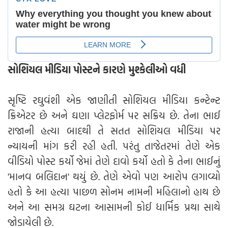
સોશિયલ મીડિયા પોસ્ટને કારણે મુશ્કેલીઓ વધી
સૃષ્ટિ રઘુવંશી એક જાણીતી સોશિયલ મીડિયા કન્ટેન્ટ
ક્રિએટર છે અને ઘણા પ્લેટફોર્મ પર સક્રિય છે. તેના ભાઈ
રાજાની હત્યા બાદથી તે સતત સોશિયલ મીડિયા પર
ન્યાયની માંગ કરી રહી હતી. પરંતુ તાજેતરમાં તેણે એક
વીડિયો પોસ્ટ કર્યો જેમાં તેણે દાવો કર્યો હતો કે તેના ભાઈનું
'માનવ બલિદાન' થયું છે. તેણે એવો પણ આરોપ લગાવ્યો
હતો કે આ હત્યા પાછળ સોનમ નામની મહિલાનો હાથ છે
અને આ સમગ્ર ઘટના આસામની કોઈ ધાર્મિક પ્રથા સાથે
જોડાયેલી છે.