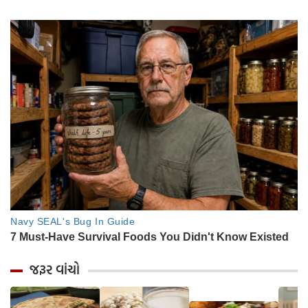
જરૂર વાંચો