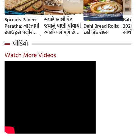
Sprouts Paneer
સવારે ખાલી પેટ
Baby 
Paratha: નાસ્તામાં
જવાનું પાણી પીવાથી
Dahi Bread Rolls:
2026-
સ્પ્રાઉટ્સ પનીર
આરોગ્યને મળે છે
દહીં બ્રેડ રોલ્સ
સૌથી 
પરાઠા બનાવો, તમને
ફાયદા... ચાલો
ટૂંકા ન
વીડિયો
પ્રોટીનનો ડબલ ડોઝ
જાણીએ તેના ફાયદા
ટોચના
મળશે
અને ઉપયોગ કરવાની
યાદી 
Watch More Videos
યોગ્ય રીત