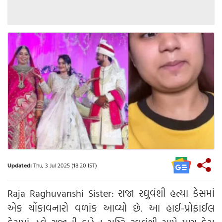
Updated:
Thu, 3 Jul 2025 (18:20 IST)
Raja Raghuvanshi Sister: રાજા રઘુવંશી હત્યા કેસમાં
એક ચોંકાવનારો વળાંક આવ્યો છે. આ હાઈ-પ્રોફાઈલ