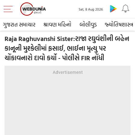
Sat, 8 Aug 2026
ગુજરાત સમાચાર
શ્રાવણ મહિનો
બોલીવુડ
જ્યોતિષશાસ્ત્ર
Raja Raghuvanshi Sister:રાજા રઘુવંશીની બહેન
કાનૂની મુશ્કેલીમાં ફસાઈ, ભાઈના મૃત્યુ પર
ચોંકાવનારો દાવો કર્યો - પોલીસે FIR નોંધી