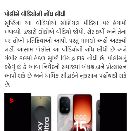
પોલીસે વીડિયોની નોંધ લીધી
સૃષ્ટિના આ વીડિયોએ સોશિયલ મીડિયા પર હંગામો
મચાવ્યો. હજારો લોકોએ વીડિયો જોયો, શેર કર્યો અને તેના
પર તીખી પ્રતિક્રિયાઓ આપી. પરંતુ મામલો અહીં અટક્યો
નહીં. આસામ પોલીસે આ વીડિયોની નોંધ લીધી છે અને
ગંભીર કલમો હેઠળ સૃષ્ટિ વિરુદ્ધ FIR નોંધી છે. પોલીસનું
કહેવું છે કે આવા નિવેદનો સમાજમાં અંધશ્રદ્ધાને પ્રોત્સાહન
આપી શકે છે અને ધાર્મિક સૌહાર્દને નુકસાન પહોંચાડી શકે
છે.