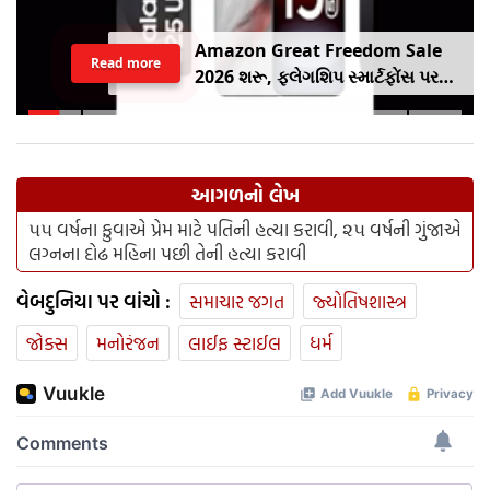
Amazon Great Freedom Sale
Read more
2026 શરૂ, ફ્લેગશિપ સ્માર્ટફોંસ પર
બંપર ડિસ્કાઉંટ, ચેક કરો ઓફર
આગળનો લેખ
૫૫ વર્ષના ફુવાએ પ્રેમ માટે પતિની હત્યા કરાવી, ૨૫ વર્ષની ગુંજાએ
લગ્નના દોઢ મહિના પછી તેની હત્યા કરાવી
વેબદુનિયા પર વાંચો :
સમાચાર જગત
જ્યોતિષશાસ્ત્ર
જોક્સ
મનોરંજન
લાઈફ સ્ટાઈલ
ધર્મ