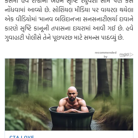
કેસમાં હવે રાજાની બહેન સૃષ્ટિ રઘુવંશી સામે પણ કેસ
નોંધવામાં આવ્યો છે. સોશિયલ મીડિયા પર વાયરલ થયેલા
એક વીડિયોમાં 'માનવ બલિદાન'ના સનસનાટીભર્યા દાવાને
કારણે સૃષ્ટિ કાનૂની તપાસના દાયરામાં આવી ગઈ છે. હવે
ગુવાહાટી પોલીસે તેને પૂછપરછ માટે સમન્સ પાઠવ્યું છે.