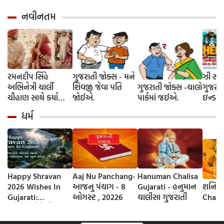
નવીનતમ
રમનદીપ સિંહે
ગુજરાતી જોક્સ - મને
ઝી સ્ટુ
અભિનેત્રી ચાર્લી
શિવજી જેવા પતિ
ગુજરાતી જોક્સ -ચાલો
ગુજરાત
ચૌહાણ સાથે કર્યા
જોઈએ.
પાર્કમાં જઈએ.
ઇન્ડસ્ટ્
લગ્ન, જશ્નમાં ક્રિકેટ
આગમન, 
ધર્મ
જગતના કલાકારોની
રાંદેરિ
હાજરી
ચેરી' સ
શરૂઆત;
રિલીઝ
Happy Shravan
Aaj Nu Panchang-
Hanuman Chalisa
2026 Wishes In
આજનુ પંચાગ - 8
Gujarati - હનુમાન
શનિ ચાલીસ
Gujarati:
ઓગસ્ટ , 20226
ચાલીસા ગુજરાતી
Chalis
સ્નેહીજનોને મોકલી
આપો શ્રાવણ