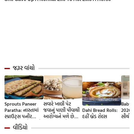
જરૂર વાંચો
Sprouts Paneer
સવારે ખાલી પેટ
Baby 
Paratha: નાસ્તામાં
જવાનું પાણી પીવાથી
Dahi Bread Rolls:
2026-
સ્પ્રાઉટ્સ પનીર
આરોગ્યને મળે છે
દહીં બ્રેડ રોલ્સ
સૌથી 
પરાઠા બનાવો, તમને
ફાયદા... ચાલો
ટૂંકા ન
વીડિયો
પ્રોટીનનો ડબલ ડોઝ
જાણીએ તેના ફાયદા
ટોચના