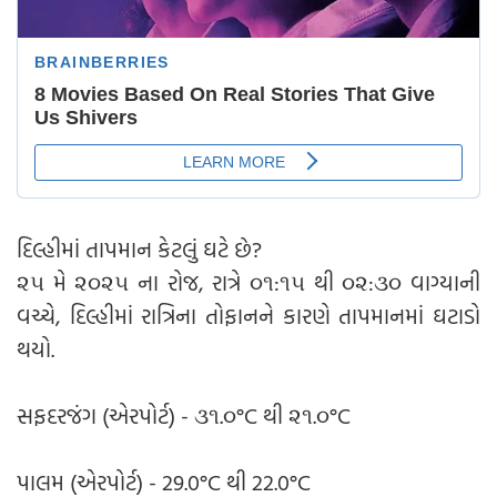
દિલ્હીમાં તાપમાન કેટલું ઘટે છે?
૨૫ મે ૨૦૨૫ ના રોજ, રાત્રે ૦૧:૧૫ થી ૦૨:૩૦ વાગ્યાની
વચ્ચે, દિલ્હીમાં રાત્રિના તોફાનને કારણે તાપમાનમાં ઘટાડો
થયો.
સફદરજંગ (એરપોર્ટ) - ૩૧.૦°C થી ૨૧.૦°C
પાલમ (એરપોર્ટ) - 29.0°C થી 22.0°C