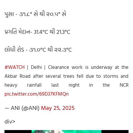
પુસા - ૩૧.૮° સે થી ૨૦.૫° સે
પ્રગતિ મેદાન- 31.4°C થી 21.3°C
લોધી રોડ - ૩૧.૦°C થી ૨૨.૩°C
#WATCH
| Delhi | Clearance work is underway at the
Akbar Road after several trees fell due to storms and
heavy rainfall last night in the NCR
pic.twitter.com/69D37KFMQn
— ANI (@ANI)
May 25, 2025
div>