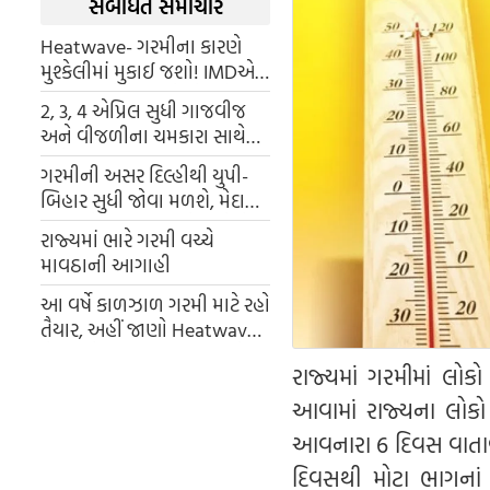
સંબંધિત સમાચાર
Heatwave- ગરમીના કારણે
મુશ્કેલીમાં મુકાઈ જશો! IMDએ
પાંચ રાજ્યોને લઈને એલર્ટ
2, 3, 4 એપ્રિલ સુધી ગાજવીજ
જાહેર કર્યું છે
અને વીજળીના ચમકારા સાથે
ભારે વરસાદ, 60 કિમી પ્રતિ
ગરમીની અસર દિલ્હીથી યુપી-
કલાકની ઝડપે ભારે પવન ફૂંકાશે.
બિહાર સુધી જોવા મળશે, મેદાની
વિસ્તારોમાં ગરમીનું મોજું રહેશે.
રાજ્યમાં ભારે ગરમી વચ્ચે
IMD નું નવીનતમ અપડેટ વાંચો
માવઠાની આગાહી
આ વર્ષે કાળઝાળ ગરમી માટે રહો
તૈયાર, અહીં જાણો Heatwave
ને લઈને IMD ની તાજા અપડેટ
રાજ્યમાં ગરમીમાં લોકો
આવામાં રાજ્યના લોક
આવનારા 6 દિવસ વાતાવરણ
દિવસથી મોટા ભાગનાં શ