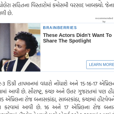
લેરા સહિતના વિસ્તારોમાં કમોસમી વરસાદ ખાબક્યો. જેના
ળી છે.
3 ડિગ્રી તાપમાનમાં વધારો નોંધાશે અને 15-16-17 એપ્રિલ
ાં આવી છે. સૌરાષ્ટ્ર, કચ્છ અને ઉત્તર ગુજરાતમાં પણ હી
15 એપ્રિલના રોજ બનાસકાંઠા, સાબરકાંઠા, કચ્છમાં હીટવેવન
ત કરવામાં આવી છે. 16 અને 17 એપ્રિલના રોજ બનાસ