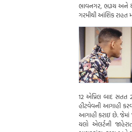
ભાવનગર, ભરૂચ અને ધો
ગરમીથી આંશિક રાહત મ
12 એપ્રિલ બાદ સતત 2-
હીટવેવની આગાહી કરવામ
આગાહી કરાઇ છે. જેમાં 
યલો એલર્ટની જાહેરા