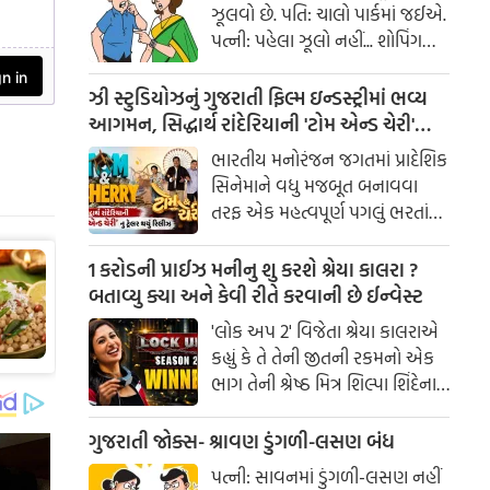
ઝૂલવો છે. પતિ: ચાલો પાર્કમાં જઈએ.
પત્ની: પહેલા ઝૂલો નહીં... શોપિંગ
કરાવ!
ઝી સ્ટુડિયોઝનું ગુજરાતી ફિલ્મ ઇન્ડસ્ટ્રીમાં ભવ્ય
આગમન, સિદ્ધાર્થ રાંદેરિયાની 'ટોમ એન્ડ ચેરી'
સાથે કરશે શરૂઆત; ટ્રેલર થયું રિલીઝ
ભારતીય મનોરંજન જગતમાં પ્રાદેશિક
સિનેમાને વધુ મજબૂત બનાવવા
તરફ એક મહત્વપૂર્ણ પગલું ભરતાં
ઝી સ્ટુડિયોઝે ગુજરાતી ફિલ્મ
ઇન્ડસ્ટ્રીમાં પોતાની સત્તાવાર
1 કરોડની પ્રાઈઝ મનીનુ શુ કરશે શ્રેયા કાલરા ?
એન્ટ્રીની જાહેરાત કરી છે.
બતાવ્યુ ક્યા અને કેવી રીતે કરવાની છે ઈન્વેસ્ટ
'લોક અપ 2' વિજેતા શ્રેયા કાલરાએ
કહ્યું કે તે તેની જીતની રકમનો એક
ભાગ તેની શ્રેષ્ઠ મિત્ર શિલ્પા શિંદેના
આશ્રય ગૃહમાં દાન કરશે.
ગુજરાતી જોક્સ- શ્રાવણ ડુંગળી-લસણ બંધ
પત્ની: સાવનમાં ડુંગળી-લસણ નહીં