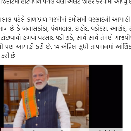
જકોટમાં હીટવેવને પગલે યલો એલર્ટ જાહેર કરવામાં આવ્યું છ
લાલ પટેલે કાળઝાળ ગરમીમાં કમોસમી વરસાદની આગાહી ક
ાન છે કે બનાસકાંઠા, પંચમહાલ, દાહોદ, વડોદરા, આણંદ, 
છૂટોછવાયો હળવો વરસાદ પડી શકે, સાથે સાથે તેમણે ગાજવ
ી પણ આગાહી કરી છે. 14 એપ્રિલ સુધી તાપમાનમાં આંશિ
કરી છે