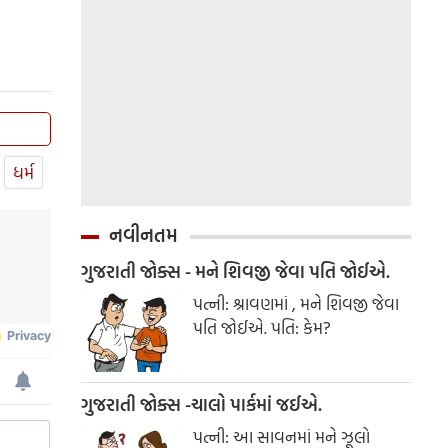
ધર્મ
નવીનતમ
ગુજરાતી જોક્સ - મને શિવજી જેવા પતિ જોઈએ.
પત્ની: શ્રાવણમાં , મને શિવજી જેવા
પતિ જોઈએ. પતિ: કેમ?
ગુજરાતી જોક્સ -ચાલો પાર્કમાં જઈએ.
પત્ની: આ સાવનમાં મને ઝૂલો