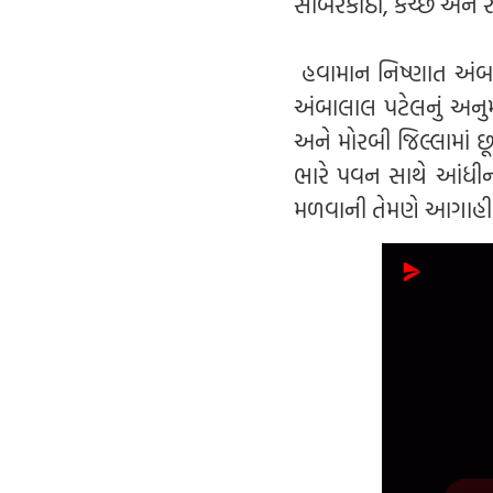
સાબરકાંઠા, કચ્છ અને રા
હવામાન નિષ્ણાત અંબા
અંબાલાલ પટેલનું અનુમ
અને મોરબી જિલ્લામાં 
ભારે પવન સાથે આંધીન
મળવાની તેમણે આગાહી 