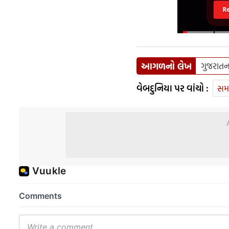
R
આગળનો લેખ
ગુજરાતન
વેબદુનિયા પર વાંચો :
સમ