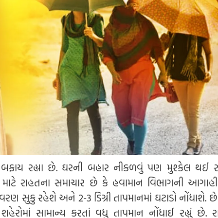
 બફાય રહ્યા છે. ઘરની બહાર નીકળવું પણ મુશ્કેલ થઈ રહ્ય
ો માટે રાહતના સમાચાર છે કે હવામાન વિભાગની આગાહ
 સુકુ રહેશે અને 2-3 ડિગ્રી તાપમાનમાં ઘટાડો નોંધાશે. છે
હેરોમાં સામાન્ય કરતાં વધુ તાપમાન નોંધાઈ રહ્યું છે. ર