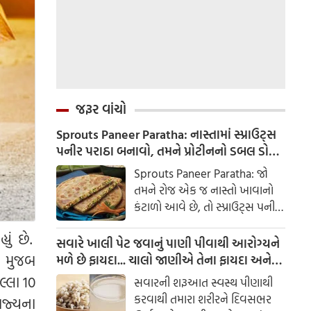
જરૂર વાંચો
Sprouts Paneer Paratha: નાસ્તામાં સ્પ્રાઉટ્સ
પનીર પરાઠા બનાવો, તમને પ્રોટીનનો ડબલ ડોઝ
મળશે
Sprouts Paneer Paratha: જો
તમને રોજ એક જ નાસ્તો ખાવાનો
કંટાળો આવે છે, તો સ્પ્રાઉટ્સ પનીર
પરાઠા બનાવવાનો પ્રયાસ કરો. તે
ું છે.
માત્ર સ્વાદિષ્ટ જ નથી પણ તમારા
સવારે ખાલી પેટ જવાનું પાણી પીવાથી આરોગ્યને
સ્વાસ્થ્ય માટે અતિ ફાયદાકારક પણ
ી મુજબ
મળે છે ફાયદા... ચાલો જાણીએ તેના ફાયદા અને
છે.
ઉપયોગ કરવાની યોગ્ય રીત
લ્લા 10
સવારની શરૂઆત સ્વસ્થ પીણાથી
કરવાથી તમારા શરીરને દિવસભર
ાજ્યના