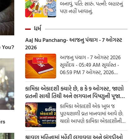
બનાવું. પતિ: સારું. પત્ની: બહારનું
પણ નહીં ખાવાનું.
ધર્મ
Aaj Nu Panchang- આજનુ પંચાગ - 7 ઓગસ્ટ
2026
આજનુ પંચાગ - 7 ઓગસ્ટ 2026
સૂર્યોદય - 05:49 AM સૂર્યાસ્ત -
06:59 PM 7 ઓગસ્ટ, 2026
શુક્રવાર આષાઢ વદ નોમ - વિક્રમ
સંવત 2082
કામિકા એકાદશી ક્યારે છે, 8 કે 9 ઓગસ્ટ, જાણો
વ્રતની સાચી તિથી અને ભગવાન વિષ્ણુની પૂજાનું
શુભ મુહૂર્ત
કામિકા એકાદશી એક ખૂબ જ
પુણ્યશાળી વ્રત માનવામાં આવે છે.
ચાલો આપણે કામિકા એકાદશીની
ચોક્કસ તારીખ અને આ દિવસે પૂજા
કરવાનો શુભ સમય જાણીએ.
શ્રાવણ મહિનામાં મહેંદી લગાવવા અને બંગડીઓ