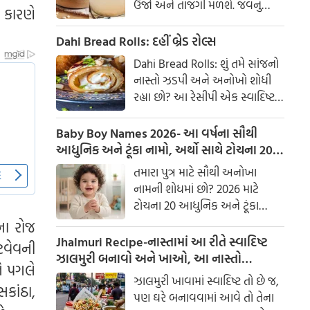
ઉર્જા અને તાજગી મળશે. જવનું
 કારણે
પાણી એક ઉત્તમ ઘરેલું ઉપાય
માનવામાં આવે છે, જે ખાસ કરીને
Dahi Bread Rolls: દહીં બ્રેડ રોલ્સ
ઉનાળામાં ઠંડક આપે છે
Dahi Bread Rolls: શું તમે સાંજનો
નાસ્તો ઝડપી અને અનોખો શોધી
રહ્યા છો? આ રેસીપી એક સ્વાદિષ્ટ
વિકલ્પ આપે છે જે બહારથી ક્રિસ્પી
અને અંદરથી અતિ નરમ છે. મસાલા
Baby Boy Names 2026- આ વર્ષના સૌથી
અને ક્રીમી ટેક્સચરનું સંપૂર્ણ મિશ્રણ
આધુનિક અને ટૂંકા નામો, અર્થો સાથે ટોચના 20
તેને બધી ઉંમરના લોકોમાં પ્રિય
નામોની યાદી જુઓ.
તમારા પુત્ર માટે સૌથી અનોખા
બનાવે છે.
નામની શોધમાં છો? 2026 માટે
ટોચના 20 આધુનિક અને ટૂંકા
બાળક છોકરાના નામોની યાદી
ના રોજ
તપાસો, અર્થો સાથે, જે તમારા
Jhalmuri Recipe-નાસ્તામાં આ રીતે સ્વાદિષ્ટ
ટવેવની
બાળકને એક સુંદર ઓળખ આપશે.
ઝાલમુરી બનાવો અને ખાઓ, આ નાસ્તો
ે પગલે
મસાલેદાર અને સ્વાદિષ્ટ છે.
ઝાલમુરી ખાવામાં સ્વાદિષ્ટ તો છે જ,
કાંઠા,
પણ ઘરે બનાવવામાં આવે તો તેના