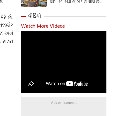
ે.
ઘણા સ્વાસ્થ્ય લાભ પણ થાય છે.
ઝાલમુરી બનાવવાની સરળ રેસીપી
અહીં જાણો.
વીડિયો
રે છે.
રાજકોટ
Watch More Videos
ીજ અને
ક રાહત