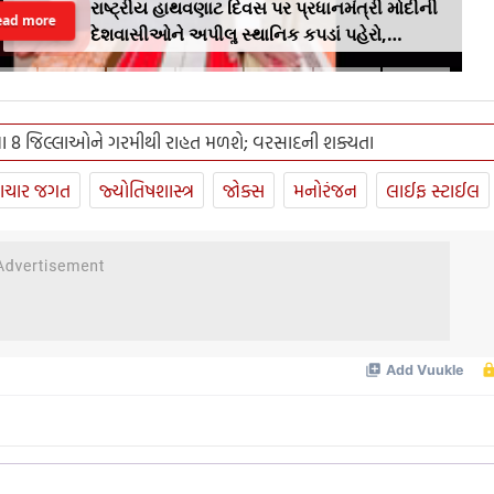
રાષ્ટ્રીય હાથવણાટ દિવસ પર પ્રધાનમંત્રી મોદીની
ead more
દેશવાસીઓને અપીલૢ સ્થાનિક કપડાં પહેરો,
'GRWM' ટ્રેન્ડ ફોલો કરો
ા 8 જિલ્લાઓને ગરમીથી રાહત મળશે; વરસાદની શક્યતા
ાચાર જગત
જ્યોતિષશાસ્ત્ર
જોક્સ
મનોરંજન
લાઈફ સ્ટાઈલ