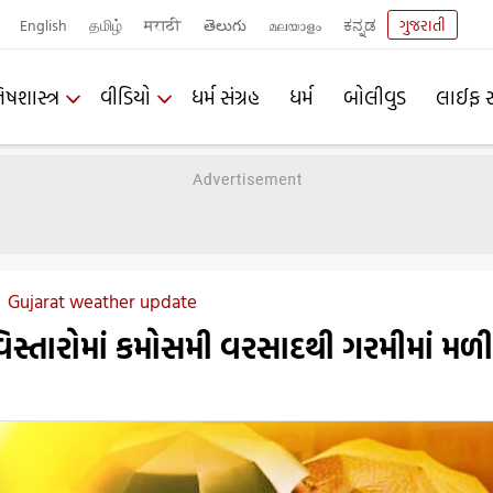
English
தமிழ்
मराठी
తెలుగు
മലയാളം
ಕನ್ನಡ
ગુજરાતી
િષશાસ્ત્ર
વીડિયો
ધર્મ સંગ્રહ
ધર્મ
બોલીવુડ
લાઈફ સ
Gujarat weather update
િસ્તારોમાં કમોસમી વરસાદથી ગરમીમાં મળી