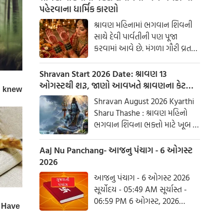
પહેરવાના ધાર્મિક કારણો
શ્રાવણ મહિનામાં ભગવાન શિવની
સાથે દેવી પાર્વતીની પણ પૂજા
કરવામાં આવે છે. મંગળા ગૌરી વ્રત
અને હરિયાળી તીજ જેવા પ્રસંગોએ
મહેંદી લગાવવી અને લીલા રંગના
Shravan Start 2026 Date: શ્રાવણ 13
કપડાં પહેરવા એ પતિના લાંબા
ઓગસ્ટથી શરૂ, જાણો આવખતે શ્રાવણના કેટલા
આયુષ્ય અને સુખી દામ્પત્ય જીવન
સોમવાર રહેશે
Shravan August 2026 Kyarthi
માટે શુભ માનવામાં આવે છે.
Sharu Thashe : શ્રાવણ મહિનો
આપણી પરંપરાઓમાં, સ્ત્રીઓને
ભગવાન શિવના ભક્તો માટે ખૂબ જ
પ્રકૃતિનું સ્વરૂપ માનવામાં આવે છે.
ખાસ છે. આ મહિનામાં ભગવાન
શિવની પૂજા કરવાથી ઈચ્છાઓ
Aaj Nu Panchang- આજનુ પંચાગ - 6 ઓગસ્ટ
ઝડપથી પૂર્ણ થાય છે. ધાર્મિક
2026
માન્યતાઓ અનુસાર, ભગવાન શિવે
આજનુ પંચાગ - 6 ઓગસ્ટ 2026
આ મહિનામાં દેવી પાર્વતીને પોતાની
સૂર્યોદય - 05:49 AM સૂર્યાસ્ત -
પત્ની તરીકે સ્વીકાર્યા હતા. ચાલો
06:59 PM 6 ઓગસ્ટ, 2026
જાણીએ કે આ વર્ષે શ્રાવણમાં કેટલા
ગુરૂવાર આષાઢ વદ આઠમ - વિક્રમ
સોમવાર હશે.