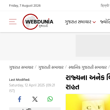
Friday, 7 August 2026
हिन्दी
ગુજરાત સમાચાર
જ્યોત
ગુજરાત સમાચાર
ગુજરાતી સમાચાર
સ્થાનિક ગુજરાતી સમાચાર
રાજ્યના અનેક વ
Last Modified:
રાહત
Saturday, 12 April 2025 (09:21
IST)