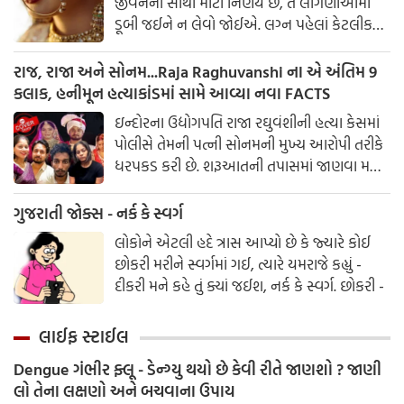
જીવનનો સૌથી મોટો નિર્ણય છે, તે લાગણીઓમાં
ડૂબી જઈને ન લેવો જોઈએ. લગ્ન પહેલાં કેટલીક
બાબતો જાણવી જરૂરી છે, જે પાછળથી સંબંધનો
પાયો નક્કી કરે છે.
રાજ, રાજા અને સોનમ...Raja Raghuvanshi ના એ અંતિમ 9
કલાક, હનીમૂન હત્યાકાંડમાં સામે આવ્યા નવા FACTS
ઇન્દોરના ઉદ્યોગપતિ રાજા રઘુવંશીની હત્યા કેસમાં
પોલીસે તેમની પત્ની સોનમની મુખ્ય આરોપી તરીકે
ધરપકડ કરી છે. શરૂઆતની તપાસમાં જાણવા મળ્યું
છે કે સોનમે તેના પતિની હત્યા કરી હતી અને લાશ
મેઘાલયમાં ખાડામાં ફેંકી દીધી હતી. સોનમે ત્રણ
ગુજરાતી જોક્સ - નર્ક કે સ્વર્ગ
હત્યારાઓની મદદ લીધી હતી અને હનીમૂન
લોકોને એટલી હદે ત્રાસ આપ્યો છે કે જ્યારે કોઈ
દરમિયાન હત્યાનું કાવતરું ઘડવામાં આવ્યું હતું.
છોકરી મરીને સ્વર્ગમાં ગઈ, ત્યારે યમરાજે કહ્યું -
દીકરી મને કહે તું ક્યાં જઈશ, નર્ક કે સ્વર્ગ. છોકરી -
લાઈફ સ્ટાઈલ
Dengue ગંભીર ફ્લૂ - ડેન્ગ્યુ થયો છે કેવી રીતે જાણશો ? જાણી
લો તેના લક્ષણો અને બચવાના ઉપાય