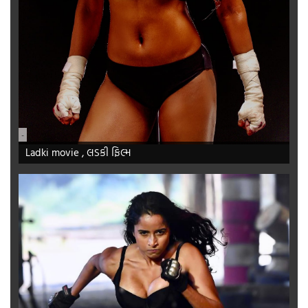
-
Ladki movie , લડકી ફિલ્મ