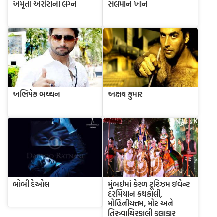
અમૃતા અરોરાના લગ્ન
સલમાન ખાન
અભિષેક બચ્ચન
અક્ષય કુમાર
બોબી દેઓલ
મુંબઈમાં કેરળ ટૂરિઝમ ઇવેન્ટ
દરમિયાન કથકાલી,
મોહિનીયત્તમ, મોર અને
તિરુવાથિરકાલી કલાકાર