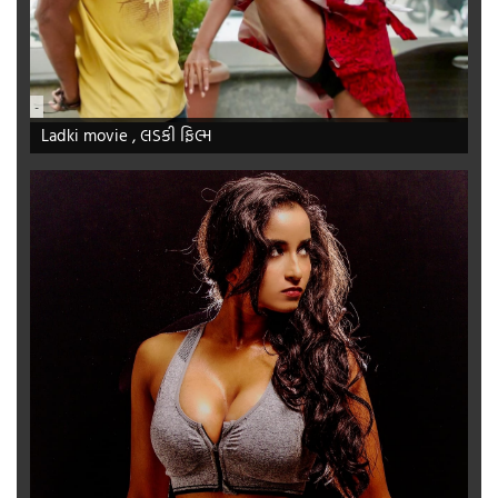
-
Ladki movie , લડકી ફિલ્મ