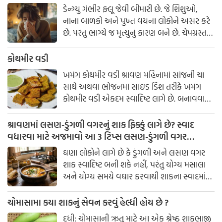
ડેન્ગ્યુ ગંભીર ફ્લૂ જેવી બીમારી છે. જે શિશુઓ,
નાના બાળકો અને પુખ્ત વયના લોકોને અસર કરે
છે. પરંતુ ભાગ્યે જ મૃત્યુનું કારણ બને છે. ચેપગ્રસ્ત
મચ્છરના ડંખ પછી 4-10 દિવસના ઇન્ક્યુબેશન
સમયગાળા પછી લક્ષણો સામાન્ય રીતે 2થી 7 દિવસ
કોથમીર વડી
સુધી જોવા મળે છે. વર્લ્ડ હેલ્થ ઓર્ગેનાઇઝેશન
ખમંગ કોથમીર વડી શ્રાવણ મહિનામાં સાંજની ચા
ડેન્ગ્યુને સામાન્ય ડેન્ગ્યુ અને ગંભીર ડેન્ગ્યુ એમ બે
સાથે અથવા ભોજનમાં સાઇડ ડિશ તરીકે ખમંગ
ભાગમાં વહેંચ્યો છે.
કોથમીર વડી એકદમ સ્વાદિષ્ટ લાગે છે. બનાવવામાં
સરળ અને ચટપટી આ વડી પરિવારના દરેક
સભ્યને પસંદ આવશે. સામગ્રી
શ્રાવણમાં લસણ-ડુંગળી વગરનું શાક ફિક્કું લાગે છે? સ્વાદ
વધારવા માટે અજમાવો આ 3 ટિપ્સ લસણ-ડુંગળી વગર
સ્વાદિષ્ટ શાક કેવી રીતે બનાવવું?
ઘણા લોકોને લાગે છે કે ડુંગળી અને લસણ વગર
શાક સ્વાદિષ્ટ બની શકે નહીં, પરંતુ યોગ્ય મસાલા
અને યોગ્ય સમયે વઘાર કરવાથી શાકના સ્વાદમાં
ઘણો ફરક પડી શકે છે. કેટલીક સરળ કિચન
ટ્રિક્સની મદદથી તમે કોઈપણ શાકને સ્વાદિષ્ટ
ચોમાસામા કયા શાકનું સેવન કરવું હેલ્ધી હોય છે ?
બનાવી શકો છો.
દૂધી: ચોમાસાની ઋતુ માટે આ એક શ્રેષ્ઠ શાકભાજી