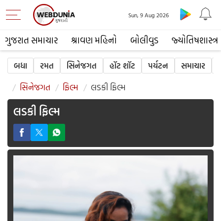
Sun, 9 Aug 2026
ગુજરાત સમાચાર
શ્રાવણ મહિનો
બોલીવુડ
જ્યોતિષશાસ્ત્ર
બધા
રમત
સિનેજગત
હૉટ શૉટ
પર્યટન
સમાચાર
ધ
સિનેજગત
ફિલ્મ
લડકી ફિલ્મ
લડકી ફિલ્મ