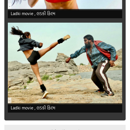
-
Ladki movie , લડકી ફિલ્મ
-
Ladki movie , લડકી ફિલ્મ