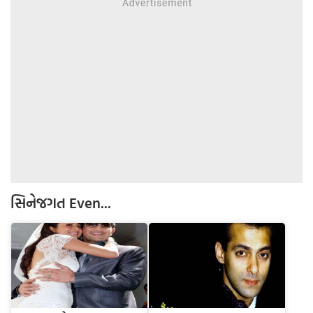
સિનેજગત
Even...