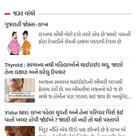
જરૂર વાંચો
ગુજરાતી જોક્સ- લગ્ન
લગ્નમાં સૌથી મોટો દગો ત્યારે હોય છે જ્યારે ગાયની
ફોટા દેખાડીને શેરની હાથમાં પકડાવી દેવાય છે
Thyroid : સામાન્ય નથી મહિલાઓને થાઈરાઈડ થવુ, જાણો
તેના લક્ષણ અને ઘરેલુ ઉપચાર
આજના સમયમાં થાઈરોઈડની બીમારી ઝડપથી
ફેલાય રહી છે. આ બીમારીમાં વજનને ઘટે જ છે
સાથે જ હોર્મોન પણ ગડબડ થઈ જાય છે. આર્યુવેદનુ
માનીએ તો થાઈરોઈડ થવાનુ કારણ પિત્ત અને કફ
સાથે સંબંધિત છે. થાઈરોઈડ ગ્લેંડ આપણા શરીરમાં
Vidur Niti: લગ્ન પહેલા યુવતી અને તેના પરિવાર વિશે કંઈ
જોવા મળનારી સૌથી મોટી અંતસ્ત્રાવી ગ્રંથિયોમાંથી
વાતો ખબર હોવી જોઈએ ? જાણી લો નહી તો થશે પસ્તાવો
એક છે.
વિદુર નીતિ એક ઊંડો પાઠ શીખવે છે કે લગ્ન એ