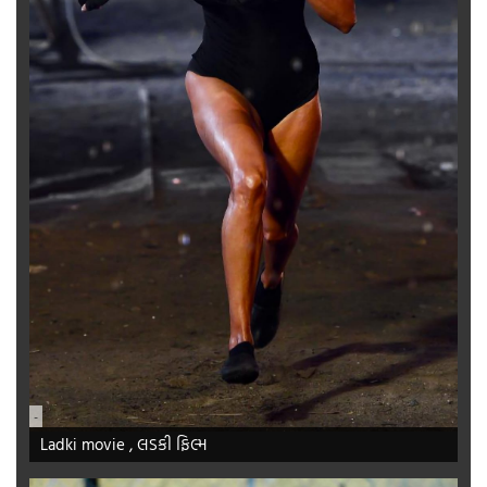
-
Ladki movie , લડકી ફિલ્મ