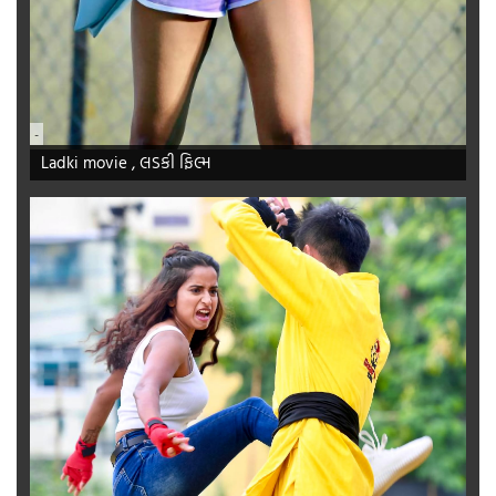
-
Ladki movie , લડકી ફિલ્મ