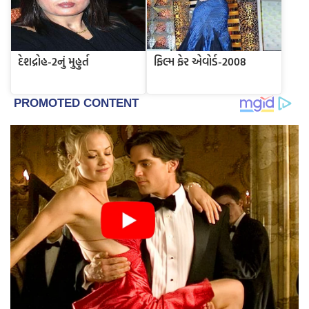
દેશદ્રોહ-2નું મુહુર્ત
ફિલ્મ ફેર એવોર્ડ-2008