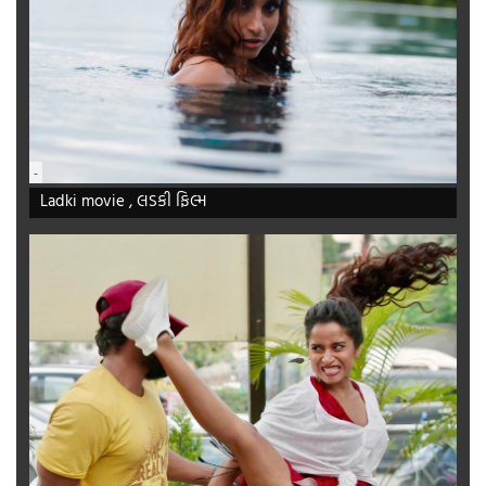
-
Ladki movie , લડકી ફિલ્મ