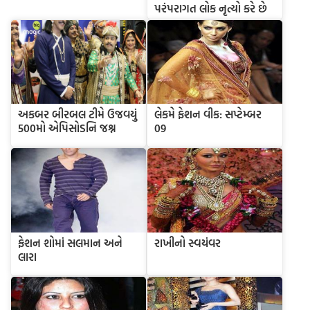
પરંપરાગત લોક નૃત્યો કરે છે
અકબર બીરબલ ટીમે ઉજવયું
લેકમે ફેશન વીક: સપ્ટેમ્બર
500મો એપિસોડનિ જશ્ન
09
ફેશન શોમાં સલમાન અને
રાખીનો સ્વયંવર
લારા