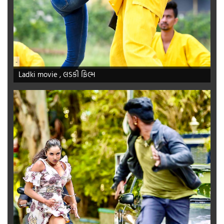
-
Ladki movie , લડકી ફિલ્મ