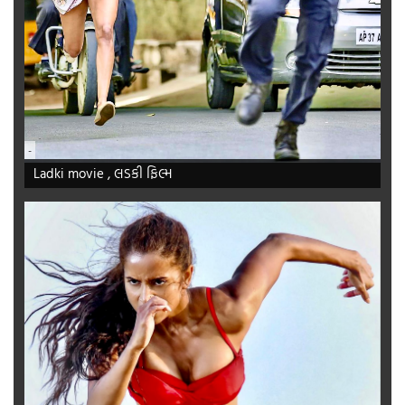
-
Ladki movie , લડકી ફિલ્મ