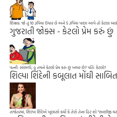
શિક્ષક: જો તું 10 રૂપિયા ઉધાર લે અને 5 રૂપિયા પાછા આપે તો કેટલા બાકી
ગુજરાતી જોક્સ - કેટલો પ્રેમ કરું છું
પત્ની: સાંભળો, હું તમને કેટલો પ્રેમ કરું છું ખબર છે? પતિ: કેટલો?
શિલ્પા શિંદેની કબૂલાત મોંઘી સાબિત
તાજેતરમાં, શિલ્પા શિંદેએ ખુલાસો કર્યો કે તેણે તેના હિટ શો "ભાભીજી ઘર પ