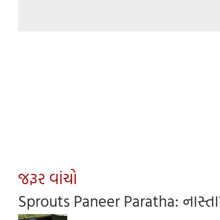
જરૂર વાંચો
Sprouts Paneer Paratha: નાસ્તામાં