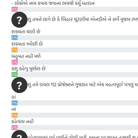
- લોકોએ નામ કપાય જવાના ભયથી કર્યું મતદાન
0%
શુ તમને લાગે છે કે બિહાર ચૂંટણીમાં એનડીએ ને સર્વે મુજબ સ્
શક્યતા ઘણી છે
0%
શક્યતા ઓછી છે
0%
બહુમત નહી મળે
0%
કશુ કહેવુ મુશ્કેલ છે
0%
શું તમે ડાયલ 112 પ્રોજેક્ટને ગુજરાત માટે એક મહત્વપૂર્ણ પગલું 
હા
0%
ના
0%
કહેવાય નહી
0%
પહેલગામમાં ધર્મ પુછીને ગોળી મારી, આના પર ભારત તરફથી શ