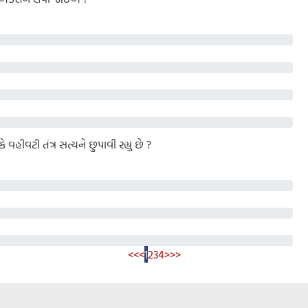
વહીવટી તંત્ર સત્યને છુપાવી રહ્યુ છે ?
<<
<
1
2
3
4
>
>>