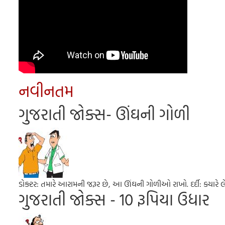
નવીનતમ
ગુજરાતી જોક્સ- ઊંઘની ગોળી
ડોક્ટર: તમારે આરામની જરૂર છે, આ ઊંઘની ગોળીઓ રાખો. દર્દી: ક્યારે લેવ
ગુજરાતી જોક્સ - 10 રૂપિયા ઉધાર