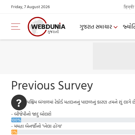
Friday, 7 August 2026
हिन्दी
ગુજરાત સમાચાર
જ્યોત
Previous Survey
પશ્ચિમ બંગાળમાં રેકોર્ડ મતદાનનું પાછળનું કારણ તમને શું લાગે છ
- બીજેપીનો જાદુ બોલશે
100%
- મમતા બેનર્જીનો 'ખેલા હોગા'
0%