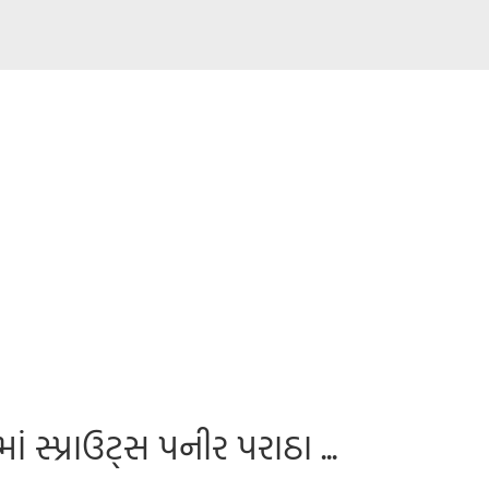
 સ્પ્રાઉટ્સ પનીર પરાઠા ...