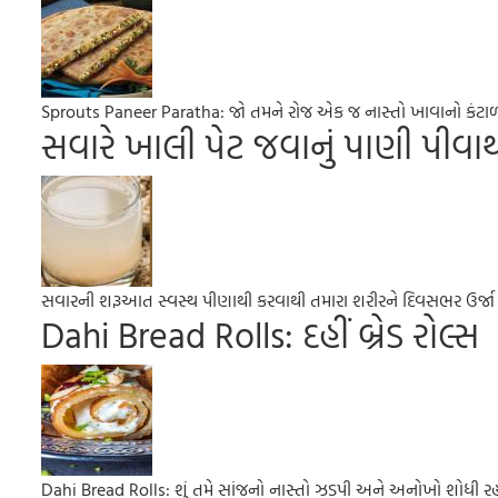
Sprouts Paneer Paratha: જો તમને રોજ એક જ નાસ્તો ખાવાનો કંટાળો આ
સવારે ખાલી પેટ જવાનું પાણી પીવાથી 
સવારની શરૂઆત સ્વસ્થ પીણાથી કરવાથી તમારા શરીરને દિવસભર ઉર્જા 
Dahi Bread Rolls: દહીં બ્રેડ રોલ્સ
Dahi Bread Rolls: શું તમે સાંજનો નાસ્તો ઝડપી અને અનોખો શોધી રહ્