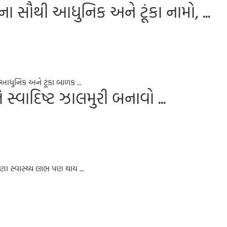
સૌથી આધુનિક અને ટૂંકા નામો, ...
 આધુનિક અને ટૂંકા બાળક ...
સ્વાદિષ્ટ ઝાલમુરી બનાવો ...
ણા સ્વાસ્થ્ય લાભ પણ થાય ...