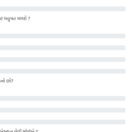
પષ્ટ બહુમત મળશે ?
માનો છો?
ુ એક્શન લેવી જોઈએ ?