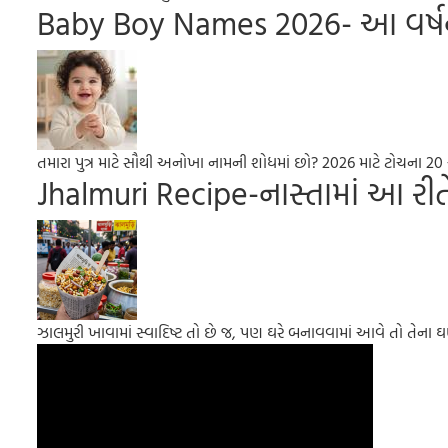
Baby Boy Names 2026- આ વર્ષના 
તમારા પુત્ર માટે સૌથી અનોખા નામની શોધમાં છો? 2026 માટે ટોચના 20
Jhalmuri Recipe-નાસ્તામાં આ રીતે 
ઝાલમુરી ખાવામાં સ્વાદિષ્ટ તો છે જ, પણ ઘરે બનાવવામાં આવે તો તેના ઘ