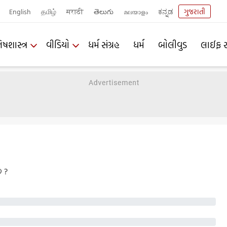
English
தமிழ்
मराठी
తెలుగు
മലയാളം
ಕನ್ನಡ
ગુજરાતી
િષશાસ્ત્ર
વીડિયો
ધર્મ સંગ્રહ
ધર્મ
બોલીવુડ
લાઈફ સ
ે ?