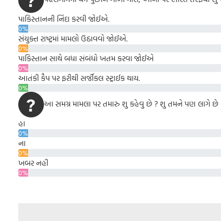
પાકિસ્તાનની નિંદા કરવી જોઈએ.
0%
સંયુક્ત રાષ્ટ્રમાં મામલો ઉઠાવવો જોઈએ.
0%
પાકિસ્તાન સાથે બધા સંબંધો ખતમ કરવા જોઈએ
0%
આતંકી કૈપ પર ફરીથી સર્જીકલ સ્ટ્રાઈક થાય.
0%
આ સમગ્ર મામલા પર તમારુ શુ કહેવુ છે ? શુ તમને પણ લાગે છે કે 
હા
0%
ના
0%
ખબર નહી
0%