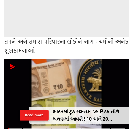
તમને અને તમારા પરિવારના લોકોને નાગ પંચમીની અનેક
શુભકામનાઓ.
ભારતમાં ટૂંક સમયમાં પ્લાસ્ટિક નોટો
Read more
ચલણમાં આવશે ! 10 અને 20
રૂપિયાની નોટથી થશે શરૂઆત,
જાણો શુ થશે ફાયદો