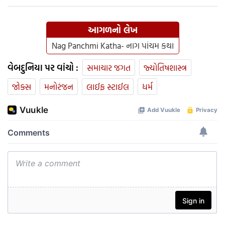
આગળનો લેખ
Nag Panchmi Katha- નાગ પાંચમ કથા
વેબદુનિયા પર વાંચો :
સમાચાર જગત
જ્યોતિષશાસ્ત્ર
જોક્સ
મનોરંજન
લાઈફ સ્ટાઈલ
ધર્મ