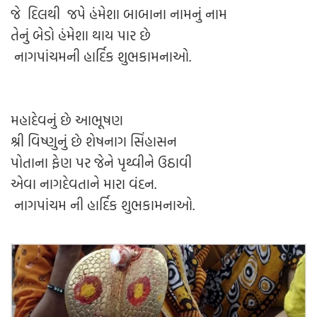
જે દિલથી જપે હંમેશા બાબાના નામનું નામ
તેનું બેડો હંમેશા થાય પાર છે
નાગપાંચમની હાર્દિક શુભકામનાઓ.
મહાદેવનું છે આભૂષણ
શ્રી વિષ્ણુનું છે શેષનાગ સિંહાસન
પોતાના ફેણ પર જેને પૃથ્વીને ઉઠાવી
એવા નાગદેવતાને મારા વંદન.
નાગપાંચમ ની હાર્દિક શુભકામનાઓ.