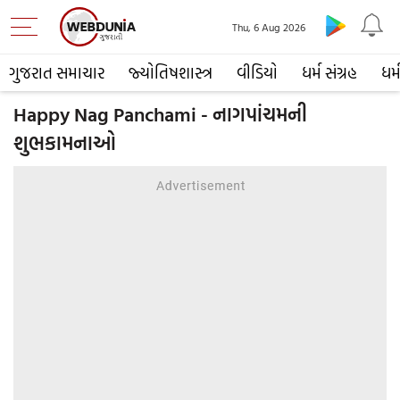
Thu, 6 Aug 2026
ગુજરાત સમાચાર
જ્યોતિષશાસ્ત્ર
વીડિયો
ધર્મ સંગ્રહ
ધર્
Happy Nag Panchami - નાગપાંચમની
શુભકામનાઓ