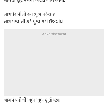
નાગપંચમીનો આ શુભ તહેવાર
નાગરાજા ની ઘરે પુજા કરી ઉજવીયે.
નાગપંચમીની ખૂબ ખૂબ શુભેચ્છા!