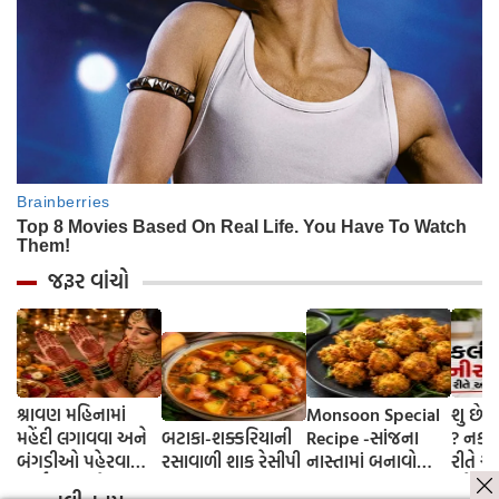
જરૂર વાંચો
શ્રાવણ મહિનામાં
Monsoon Special
શુ છે
મહેંદી લગાવવા અને
બટાકા-શક્કરિયાની
Recipe -સાંજના
? નકલી
બંગડીઓ પહેરવાના
રસાવાળી શાક રેસીપી
નાસ્તામાં બનાવો
રીતે 
ધાર્મિક કારણો
કરકરા મગની દાળના
સહેલા ઘ