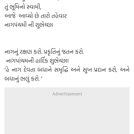
તું ભૂમિનો સ્વામી,
આજે આવ્યો છે તારો તહેવાર
નાગપંચમી ની શુભેચ્છા
નાગનું રક્ષણ કરો. પ્રકૃતિનું જતન કરો.
નાગપાંચમની હાર્દિક શુભેચ્છા!
‘હે નાગ દેવતા બધાને સમૃદ્ધિ અને સુખ પ્રદાન કરો, અને
બધાનું ભલું કરો. ‘