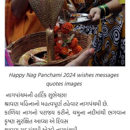
Happy Nag Panchami 2024 wishes messages
quotes images
નાગપાંચમની હાર્દિક શુભેચ્છા!
શ્રાવણ મહિનાનો મહત્વપૂર્ણ તહેવાર નાગપંચમી છે.
કાળિયા નાગનો પરાજય કરીને, યમુના નદીમાંથી ભગવાન
કૃષ્ણ સુરક્ષિત આવ્યા એ દિવસ
શ્રાવણ સુદ પંચમી એટલે નાગપંચમી.