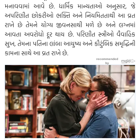
મનાવવામાં આવે છે. ધાર્મિક માન્યતાઓ અનુસાર, જે
અપરિણીત છોકરીઓ ભક્તિ અને નિયમિતતાથી આ વ્રત
રાખે છે તેમને યોગ્ય જીવનસાથી મળે છે અને લગ્નમાં
આવતા અવરોધો દૂર થાય છે. પરિણીત સ્ત્રીઓ વૈવાહિક
સુખ, તેમના પતિના લાંબા આયુષ્ય અને કૌટુંબિક સમૃદ્ધિની
કામના સાથે આ વ્રત રાખે છે.