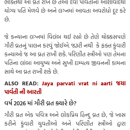
ભક્તિથી આ વ્રત રાખે છે તેઓ દેવી પાર્વતીના આશીર્વાદથી
યોગ્ય પતિ મેળવે છે અને લગ્નમાં આવતા અવરોધો દૂર કરે
છે.
જે કન્યાના લગ્નમાં વિલંબ થઈ રહ્યો છે તેણે ચોક્કસપણે
ગૌરી વ્રતનું પાલન કરવું જોઈએ. જરૂરી નથી કે ફક્ત કુંવારી
કન્યાઓ જ આ વ્રત રાખી શકે. પરિણીત સ્ત્રીઓ પણ તેમના
પતિના લાંબા આયુષ્ય અને સુખી દામ્પત્ય જીવનની કામના
સાથે આ વ્રત રાખી શકે છે.
ALSO READ:
Jaya parvati vrat ni aarti જયા
પાર્વતી ની આરતી
વર્ષ 2026 માં ગૌરી વ્રત ક્યારે છે?
ગૌરી વ્રત એક પવિત્ર અને લોકપ્રિય હિન્દુ વ્રત છે, જે ખાસ
કરીને કુંવારી યુવતીઓ અને પરિણીત સ્ત્રીઓ દ્વારા