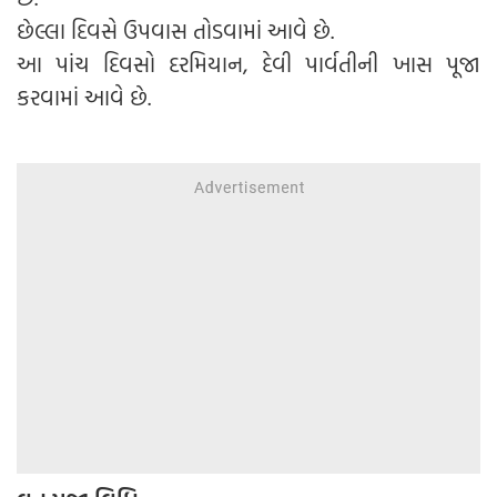
છેલ્લા દિવસે ઉપવાસ તોડવામાં આવે છે.
આ પાંચ દિવસો દરમિયાન, દેવી પાર્વતીની ખાસ પૂજા
કરવામાં આવે છે.