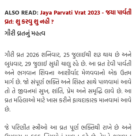
ALSO READ:
Jaya Parvati Vrat 2023 - જયા પાર્વતી
વ્રત: શુ કરવુ શુ નહી ?
ગૌરી વ્રતનું મહત્વ
ગૌરી વ્રત 2026 શનિવાર, 25 જુલાઈથી શરૂ થાય છે અને
બુધવાર, 29 જુલાઈ સુધી ચાલુ રહે છે. આ વ્રત દેવી પાર્વતી
અને ભગવાન શિવના આશીર્વાદ મેળવવાનો એક ઉત્તમ
માર્ગ છે. જો સંપૂર્ણ ભક્તિ અને શિસ્ત સાથે પાળવામાં આવે
તો તે જીવનમાં સુખ, શાંતિ, પ્રેમ અને સમૃદ્ધિ લાવે છે. આ
વ્રત મહિલાઓ માટે ખાસ કરીને ફાયદાકારક માનવામાં આવે
છે.
જે પરિણીત સ્ત્રીઓ આ વ્રત પૂર્ણ ભક્તિથી રાખે છે અને