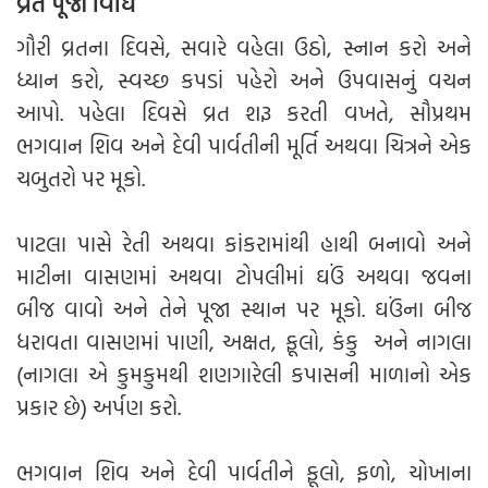
વ્રત પૂજા વિધિ
ગૌરી વ્રતના દિવસે, સવારે વહેલા ઉઠો, સ્નાન કરો અને
ધ્યાન કરો, સ્વચ્છ કપડાં પહેરો અને ઉપવાસનું વચન
આપો. પહેલા દિવસે વ્રત શરૂ કરતી વખતે, સૌપ્રથમ
ભગવાન શિવ અને દેવી પાર્વતીની મૂર્તિ અથવા ચિત્રને એક
ચબુતરો પર મૂકો.
પાટલા પાસે રેતી અથવા કાંકરામાંથી હાથી બનાવો અને
માટીના વાસણમાં અથવા ટોપલીમાં ઘઉં અથવા જવના
બીજ વાવો અને તેને પૂજા સ્થાન પર મૂકો. ઘઉંના બીજ
ધરાવતા વાસણમાં પાણી, અક્ષત, ફૂલો, કંકુ અને નાગલા
(નાગલા એ કુમકુમથી શણગારેલી કપાસની માળાનો એક
પ્રકાર છે) અર્પણ કરો.
ભગવાન શિવ અને દેવી પાર્વતીને ફૂલો, ફળો, ચોખાના