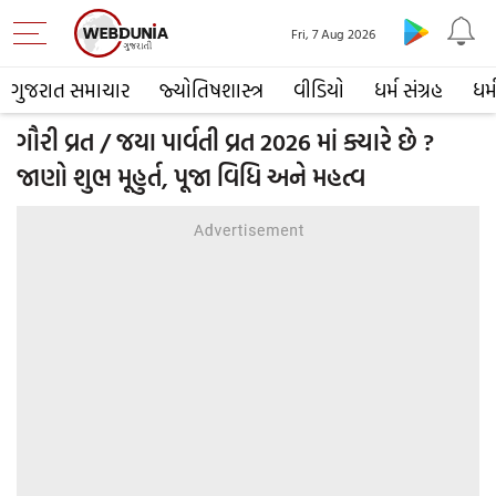
Fri, 7 Aug 2026
ગુજરાત સમાચાર
જ્યોતિષશાસ્ત્ર
વીડિયો
ધર્મ સંગ્રહ
ધર્
ગૌરી વ્રત / જયા પાર્વતી વ્રત 2026 માં ક્યારે છે ?
જાણો શુભ મૂહુર્ત, પૂજા વિધિ અને મહત્વ