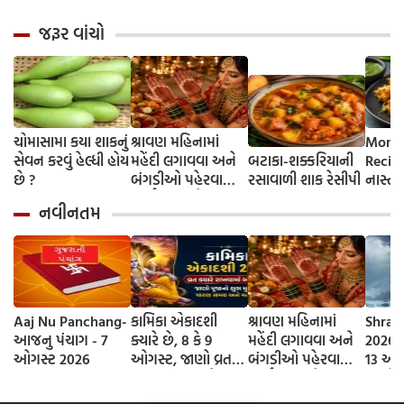
જરૂર વાંચો
ચોમાસામા કયા શાકનું
શ્રાવણ મહિનામાં
Monso
સેવન કરવું હેલ્ધી હોય
મહેંદી લગાવવા અને
બટાકા-શક્કરિયાની
Recip
છે ?
બંગડીઓ પહેરવાના
રસાવાળી શાક રેસીપી
નાસ્તા
ધાર્મિક કારણો
કરકરા
નવીનતમ
ભજીયા,
બટાકા-
ભજીયા
જશો!
Aaj Nu Panchang-
કામિકા એકાદશી
શ્રાવણ મહિનામાં
Shrav
આજનુ પંચાગ - 7
ક્યારે છે, 8 કે 9
મહેંદી લગાવવા અને
2026 D
ઓગસ્ટ 2026
ઓગસ્ટ, જાણો વ્રતની
બંગડીઓ પહેરવાના
13 ઓગ
સાચી તિથી અને
ધાર્મિક કારણો
જાણો
ભગવાન વિષ્ણુની
શ્રાવણ