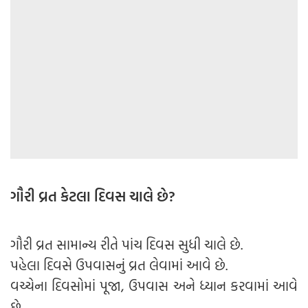
ગૌરી વ્રત કેટલા દિવસ ચાલે છે?
ગૌરી વ્રત સામાન્ય રીતે પાંચ દિવસ સુધી ચાલે છે.
પહેલા દિવસે ઉપવાસનું વ્રત લેવામાં આવે છે.
વચ્ચેના દિવસોમાં પૂજા, ઉપવાસ અને ધ્યાન કરવામાં આવે
છે.