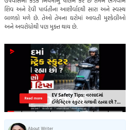
ઉપવાસના કડક નિયમોનું પાલન કરે છે તેમને ભગવાન
શિવ અને દેવી પાર્વતીના આશીર્વાદથી સારા અને સ્વસ્થ
બાળકો મળે છે. તેઓ તેમના ઘરોમાં આવતી મુશ્કેલીઓ
અને અવરોધોથી પણ મુક્ત થાય છે.
EV Safety Tips: વરસાદમાં
Read more
ઈલેક્ટ્રિક સ્કુટર ચલાવી રહ્યા છો ?
આ નાનકડી ભૂલ પડી શકે છે ભારે ..
જાણો સેફ્ટી ટિપ્સ
About Writer