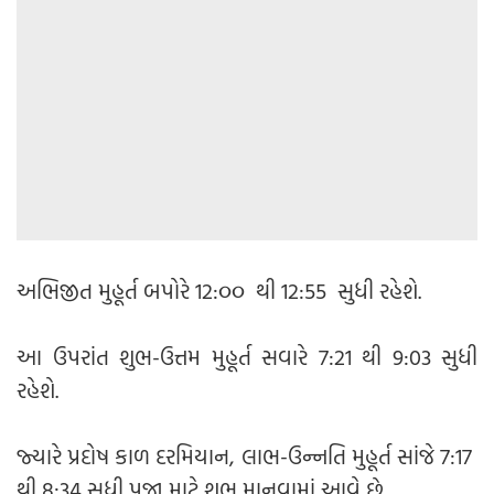
અભિજીત મુહૂર્ત બપોરે 12:૦૦ થી 12:55 સુધી રહેશે.
આ ઉપરાંત શુભ-ઉત્તમ મુહૂર્ત સવારે 7:21 થી 9:03 સુધી
રહેશે.
જ્યારે પ્રદોષ કાળ દરમિયાન, લાભ-ઉન્નતિ મુહૂર્ત સાંજે 7:17
થી 8:34 સુધી પૂજા માટે શુભ માનવામાં આવે છે.