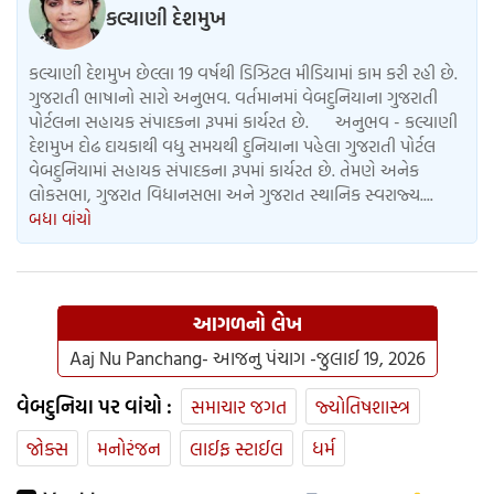
કલ્યાણી દેશમુખ
કલ્યાણી દેશમુખ છેલ્લા 19 વર્ષથી ડિઝિટલ મીડિયામાં કામ કરી રહી છે.
ગુજરાતી ભાષાનો સારો અનુભવ. વર્તમાનમાં વેબદુનિયાના ગુજરાતી
પોર્ટલના સહાયક સંપાદકના રૂપમાં કાર્યરત છે. અનુભવ - કલ્યાણી
દેશમુખ દોઢ દાયકાથી વધુ સમયથી દુનિયાના પહેલા ગુજરાતી પોર્ટલ
વેબદુનિયામાં સહાયક સંપાદકના રૂપમાં કાર્યરત છે. તેમણે અનેક
લોકસભા, ગુજરાત વિધાનસભા અને ગુજરાત સ્થાનિક સ્વરાજ્ય....
બધા વાંચો
આગળનો લેખ
Aaj Nu Panchang- આજનુ પંચાગ -જુલાઈ 19, 2026
વેબદુનિયા પર વાંચો :
સમાચાર જગત
જ્યોતિષશાસ્ત્ર
જોક્સ
મનોરંજન
લાઈફ સ્ટાઈલ
ધર્મ