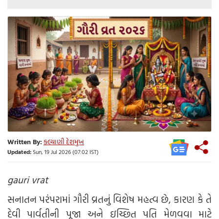
Written By:
કલ્યાણી દેશમુખ
Updated:
Sun, 19 Jul 2026 (07:02 IST)
gauri vrat
સનાતન પરંપરામાં ગૌરી વ્રતનું વિશેષ મહત્વ છે, કારણ કે તે
દેવી પાર્વતીની પૂજા અને ઇચ્છિત પતિ મેળવવા માટે