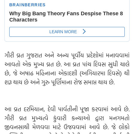
ગૌરી વ્રત ગુજરાત અને અન્ય પૂર્વીય પ્રદેશોમાં મનાવવામાં
આવતો એક મુખ્ય વ્રત છે. આ વ્રત પાંચ દિવસ સુધી ચાલે
છે, જે અષાઢ મહિનાના એકાદશી (અગિયારમા દિવસે) થી
શરૂ થાય છે અને ગુરુ પૂર્ણિમાના રોજ સમાપ્ત થાય છે.
આ વ્રત દરમિયાન, દેવી પાર્વતીની પૂજા કરવામાં આવે છે.
ગૌરી વ્રત મુખ્યત્વે કુંવારી કન્યાઓ દ્વારા મનગમતો
જીવનસાથી મેળવવા માટે ઉજવવામાં આવે છે. જે લોકો