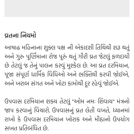
વ્રતના નિયમો
આષાઢ મહિનાના શુક્લ પક્ષ ની એકાદશી તિથિથી શરૂ થતું
અને ગુરુ પૂર્ણિમાના રોજ પૂરું થતું ગૌરી વ્રત જેટલું ફળદાયી
છે તેટલું જ તેનું પાલન કરવું મુશ્કેલ છે. આ વ્રત દરમિયાન,
પૂજા સંપૂર્ણ ધાર્મિક વિધિઓ અને ભક્તિથી કરવી જોઈએ,
અને ખરાબ સંગત અને ખોટા કામોથી દૂર રહેવું જોઈએ.
ઉપવાસ દરમિયાન શક્ય તેટલું "ઓમ નમઃ શિવાય" મંત્રનો
જાપ કરવાનું વિચારો. ઉપવાસનું વ્રત લેતી વખતે, ધ્યાનમાં
રાખો કે ઉપવાસ દરમિયાન ખોરાક અને મીઠાનો ઉપયોગ
સખત પ્રતિબંધિત છે.