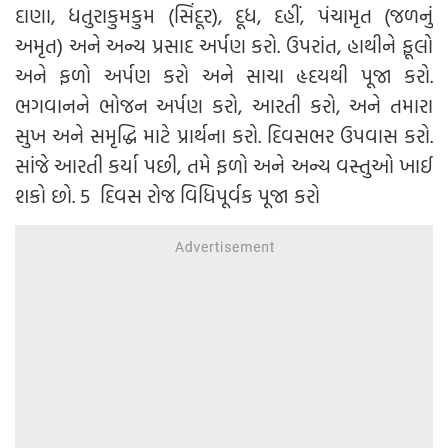
દાણા, ધતુરાકુમકુમ (સિંદૂર), દૂધ, દહીં, પંચામૃત (જળનું
અમૃત) અને અન્ય પ્રસાદ અર્પણ કરો. ઉપરાંત, હાથીને ફૂલો
અને ફળો અર્પણ કરો અને સાચા હૃદયથી પૂજા કરો.
ભગવાનને ભોજન અર્પણ કરો, આરતી કરો, અને તમારા
સુખ અને સમૃદ્ધિ માટે પ્રાર્થના કરો. દિવસભર ઉપવાસ કરો.
સાંજે આરતી કર્યા પછી, તમે ફળો અને અન્ય વસ્તુઓ ખાઈ
શકો છો. 5 દિવસ રોજ વિધિપૂર્વક પૂજા કરો