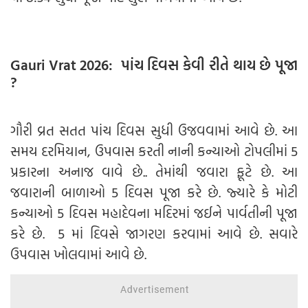
Gauri Vrat 2026: પાંચ દિવસ કેવી રીતે થાય છે પૂજા
?
ગૌરી વ્રત સતત પાંચ દિવસ સુધી ઉજવવામાં આવે છે. આ
સમય દરમિયાન, ઉપવાસ કરતી નાની કન્યાઓ ટોપલીમાં 5
પ્રકારના અનાજ વાવે છે.. તેમાંથી જવારા ફૂટે છે. આ
જવારાની બાળાઓ 5 દિવસ પૂજા કરે છે. જ્યારે કે મોટી
કન્યાઓ 5 દિવસ મહાદેવના મદિરમાં જઈને પાર્વતીની પૂજા
કરે છે. 5 માં દિવસે જાગરણ કરવામાં આવે છે. સવારે
ઉપવાસ ખોલવામાં આવે છે.