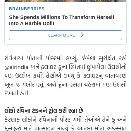
રવિનાએ પોતાની પોસ્ટમાં લખ્યું, 'હંમેશા સુરક્ષિત રહો
@airindia અને ફ્લાઇટ ક્રૂના સ્મિતમાં છુપાયેલા ઉદાસીનો
પણ ઉલ્લેખ કર્યો'. તેણીએ લખ્યું કે ફ્લાઇટનું વાતાવરણ
ખૂબ જ ગંભીર હતું, અને ક્રૂના હસતા ચહેરામાં પણ ઉદાસી
દેખાતી હતી.
લોકો રવિના ટંડનને ટ્રોલ કરી રહ્યા છે
કેટલાક લોકોને રવિનાની પોસ્ટ ગમી. તેઓએ તેને ક્રૂ અને
મુસાફરો માટે પ્રોત્સાહન માન્યું કે આટલા મોટા અકસ્માત