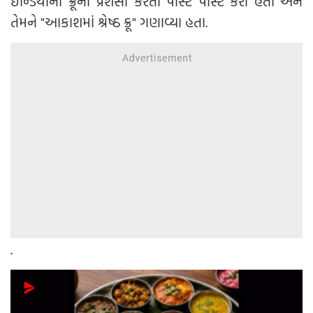
ઈન્ડિયાના ક્રૂની પ્રશંસા કરતી પોસ્ટ પોસ્ટ કરી હતી અને
તેમને "આકાશમાં શ્રેષ્ઠ ક્રૂ" ગણાવ્યા હતા.
.