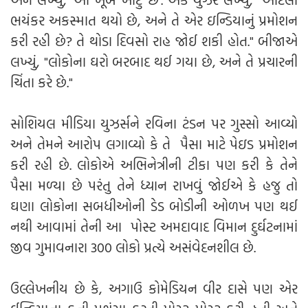
ભયંકર અકસ્માત થયો છે, અને તે એર ઇન્ડિયાનું પ્રમોશન
કરી રહી છે? તે થોડા દિવસો રાહ જોઈ શકી હોત." બીજાએ
લખ્યું, "લોકોના ઘરો બરબાદ થઈ ગયા છે, અને તે પ્રચારની
ચિંતા કરે છે."
સોશિયલ મીડિયા યુઝર્સને રવિના ટંડન પર ગુસ્સો આવ્યો
અને તેમને આરોપ લગાવ્યો કે તે પૈસા માટે પેઇડ પ્રમોશન
કરી રહી છે. લોકોએ અભિનેત્રીની ટીકા પણ કરી કે તેને
પૈસા મળ્યા છે પરંતુ તેને ધ્યાન રાખવું જોઈએ કે હજુ તો
ઘણા લોકોના સબધીઓની ડેડ બોડીની ઓળખ પણ થઈ
નથી આવામાં તેની આ પોસ્ટ અમદાવાદ વિમાન દુર્ઘટનામાં
જીવ ગુમાવનારા 300 લોકો પ્રત્યે અસંવેદનશીલ છે.
ઉલ્લેખનીય છે કે, અગાઉ કોમેડિયન વીર દાસે પણ એર