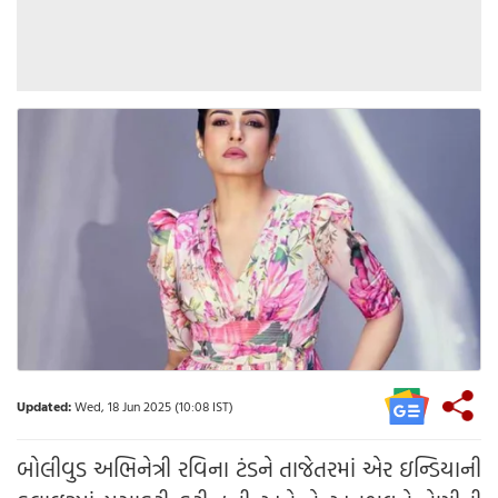
Updated:
Wed, 18 Jun 2025 (10:08 IST)
બોલીવુડ અભિનેત્રી રવિના ટંડને તાજેતરમાં એર ઇન્ડિયાની