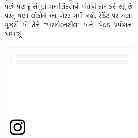
પછી પણ ક્રૂ સંપૂર્ણ પ્રામાણિકતાથી પોતાનું કામ કરી રહ્યું છે.
પરંતુ ઘણા લોકોને આ પોસ્ટ ગમી નહીં. રેડિટ પર ઘણા
યુઝર્સે એ તેને "અસંવેદનશીલ" અને "પેઇડ પ્રમોશન"
ગણાવ્યું.