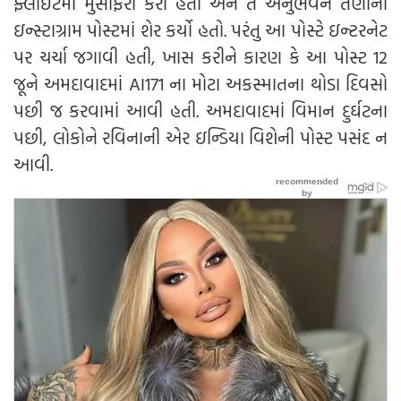
ફ્લાઇટમાં મુસાફરી કરી હતી અને તે અનુભવને તેણીની
ઇન્સ્ટાગ્રામ પોસ્ટમાં શેર કર્યો હતો. પરંતુ આ પોસ્ટે ઇન્ટરનેટ
પર ચર્ચા જગાવી હતી, ખાસ કરીને કારણ કે આ પોસ્ટ 12
જૂને અમદાવાદમાં AI171 ના મોટા અકસ્માતના થોડા દિવસો
પછી જ કરવામાં આવી હતી. અમદાવાદમાં વિમાન દુર્ઘટના
પછી, લોકોને રવિનાની એર ઇન્ડિયા વિશેની પોસ્ટ પસંદ ન
આવી.