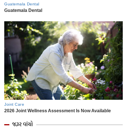
જરૂર વાંચો