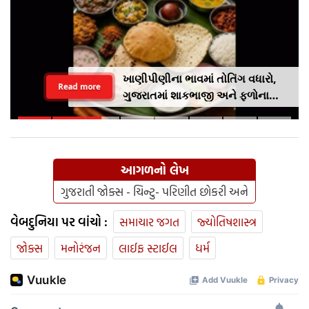
ખાણીપીણીના ભાવમાં તોતિંગ વધારો,
Read more
ગુજરાતમાં શાકભાજી અને ફળોના
વધતા ભાવથી સામાન્ય લોકો પર
મોંઘવારીનો માર
આગળનો લેખ
ગુજરાતી જોક્સ - ચિન્ટુ- પરિણીત છોકરી અને
વેબદુનિયા પર વાંચો :
સમાચાર જગત
જ્યોતિષશાસ્ત્ર
જોક્સ
મનોરંજન
લાઈફ સ્ટાઈલ
ધર્મ