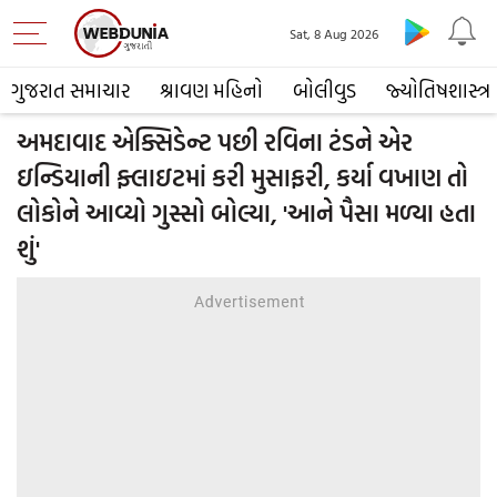
Sat, 8 Aug 2026
ગુજરાત સમાચાર
શ્રાવણ મહિનો
બોલીવુડ
જ્યોતિષશાસ્ત્ર
અમદાવાદ એક્સિડેન્ટ પછી રવિના ટંડને એર
ઇન્ડિયાની ફ્લાઇટમાં કરી મુસાફરી, કર્યા વખાણ તો
લોકોને આવ્યો ગુસ્સો બોલ્યા, 'આને પૈસા મળ્યા હતા
શું'