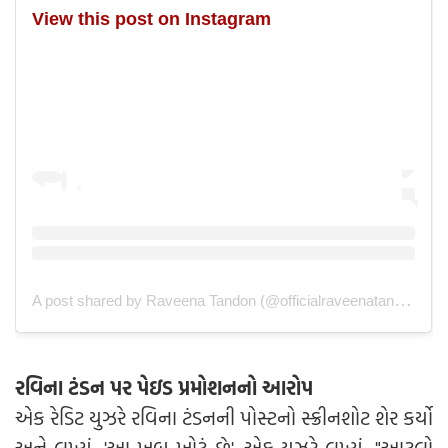
View this post on Instagram
A post shared by Raveena Tandon (@officialraveenatandon)
રવિના ટંડન પર પેઇડ પ્રમોશનનો આરોપ
એક રેડિટ યુઝરે રવિના ટંડનની પોસ્ટનો સ્ક્રીનશોટ શેર કર્યો
અને લખ્યું, 'આ ખૂબ ખોટું છે'. એક યુઝરે લખ્યું, "આટલો