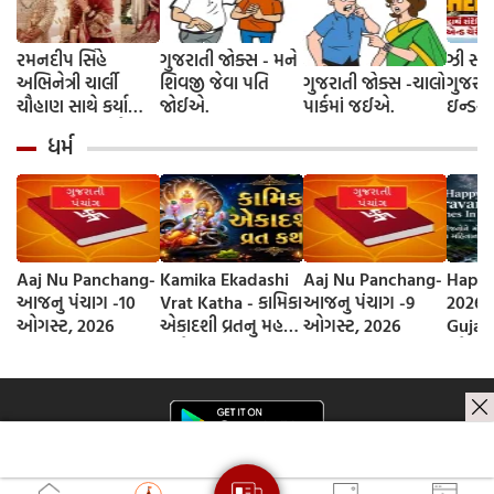
રમનદીપ સિંહે
ગુજરાતી જોક્સ - મને
ઝી સ્ટુ
અભિનેત્રી ચાર્લી
શિવજી જેવા પતિ
ગુજરાતી જોક્સ -ચાલો
ગુજરાત
ચૌહાણ સાથે કર્યા
જોઈએ.
પાર્કમાં જઈએ.
ઇન્ડસ્ટ્
લગ્ન, જશ્નમાં ક્રિકેટ
આગમન, 
ધર્મ
જગતના કલાકારોની
રાંદેરિ
હાજરી
ચેરી' સ
શરૂઆત;
રિલીઝ
Aaj Nu Panchang-
Kamika Ekadashi
Aaj Nu Panchang-
Happy
આજનુ પંચાગ -10
Vrat Katha - કામિકા
આજનુ પંચાગ -9
2026 
ઓગસ્ટ, 2026
એકાદશી વ્રતનુ મહત્વ
ઓગસ્ટ, 2026
Gujara
અને વ્રત કથા
સ્નેહી
આપો શ
મહિના
સંદેશ