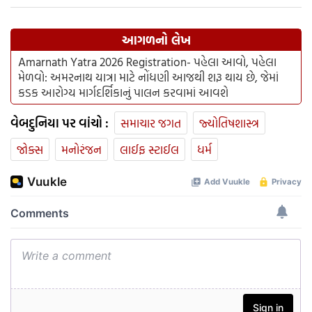
આગળનો લેખ
Amarnath Yatra 2026 Registration- પહેલા આવો, પહેલા
મેળવો: અમરનાથ યાત્રા માટે નોંધણી આજથી શરૂ થાય છે, જેમાં
કડક આરોગ્ય માર્ગદર્શિકાનું પાલન કરવામાં આવશે
વેબદુનિયા પર વાંચો :
સમાચાર જગત
જ્યોતિષશાસ્ત્ર
જોક્સ
મનોરંજન
લાઈફ સ્ટાઈલ
ધર્મ