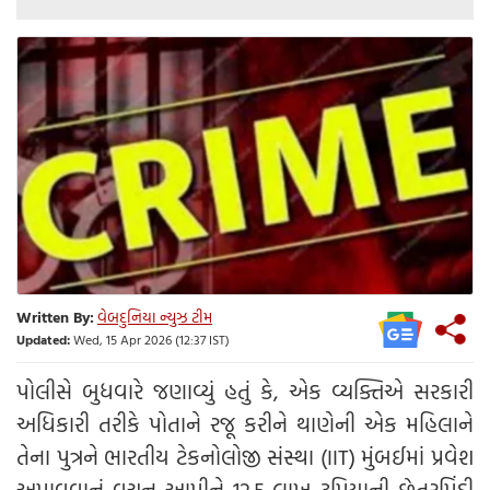
Written By:
વેબદુનિયા ન્યુઝ ટીમ
Updated:
Wed, 15 Apr 2026 (12:37 IST)
પોલીસે બુધવારે જણાવ્યું હતું કે, એક વ્યક્તિએ સરકારી
અધિકારી તરીકે પોતાને રજૂ કરીને થાણેની એક મહિલાને
તેના પુત્રને ભારતીય ટેકનોલોજી સંસ્થા (IIT) મુંબઈમાં પ્રવેશ
અપાવવાનું વચન આપીને 12.5 લાખ રૂપિયાની છેતરપિંડી