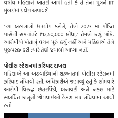
વર્ષીય મહિલાને ખાતરી આપી હતી કે તે તેના પુત્રને IIT
મુંબઈમાં પ્રવેશ અપાવશે.
"આ બહાનાનો ઉપયોગ કરીને, તેણે 2023 માં પીડિત
પાસેથી સમયાંતરે ₹12,50,000 લીધા," તેમણે કહ્યું. જોકે,
આરોપીએ પોતાનું વચન પૂરું કર્યું નહીં અને મહિલાએ તેને
પૂછપરછ કરી ત્યારે તેણે જવાબો આપ્યા નહીં.
પોલીસ સ્ટેશનમાં ફરિયાદ દાખલ
મહિલાએ આ અઠવાડિયાની શરૂઆતમાં પોલીસ સ્ટેશનમાં
ફરિયાદ નોંધાવી હતી. અધિકારીએ જણાવ્યું હતું કે સોમવારે
આરોપી વિરુદ્ધ છેતરપિંડી, બનાવટી અને નકલ માટે
સંબંધિત કાનૂની જોગવાઈઓ હેઠળ FIR નોંધવામાં આવી
હતી.