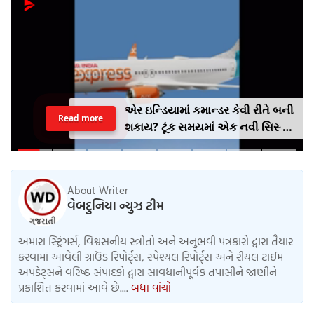
એર ઇન્ડિયામાં કમાન્ડર કેવી રીતે બની
Read more
શકાય? ટૂંક સમયમાં એક નવી સિસ્ટમ
લાગુ કરવામાં આવશે, જેમાં AI
એક્સપ્રેસનો અનુભવ ફરજિયાત
હશે.
About Writer
વેબદુનિયા ન્યુઝ ટીમ
અમારા સ્ટ્રિંગર્સ, વિશ્વસનીય સ્ત્રોતો અને અનુભવી પત્રકારો દ્વારા તૈયાર
કરવામાં આવેલી ગ્રાઉંડ રિપોર્ટ્સ, સ્પેશ્યલ રિપોર્ટ્સ અને રીયલ ટાઈમ
અપડેટ્સને વરિષ્ઠ સંપાદકો દ્વારા સાવધાનીપૂર્વક તપાસીને જાણીને
પ્રકાશિત કરવામાં આવે છે....
બધા વાંચો