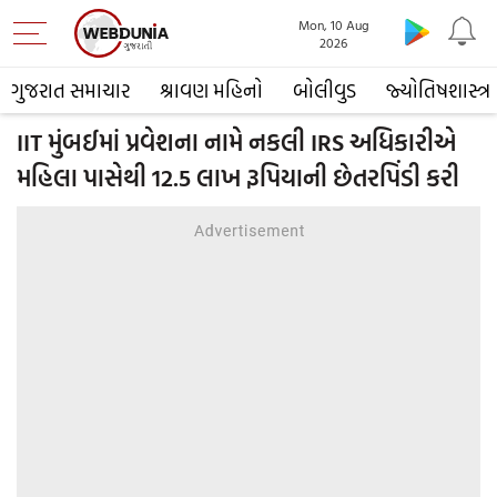
Mon, 10 Aug
2026
ગુજરાત સમાચાર
શ્રાવણ મહિનો
બોલીવુડ
જ્યોતિષશાસ્ત્ર
IIT મુંબઈમાં પ્રવેશના નામે નકલી IRS અધિકારીએ
મહિલા પાસેથી 12.5 લાખ રૂપિયાની છેતરપિંડી કરી