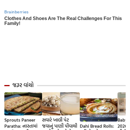
જરૂર વાંચો
Sprouts Paneer
સવારે ખાલી પેટ
Baby 
Paratha: નાસ્તામાં
જવાનું પાણી પીવાથી
Dahi Bread Rolls:
2026-