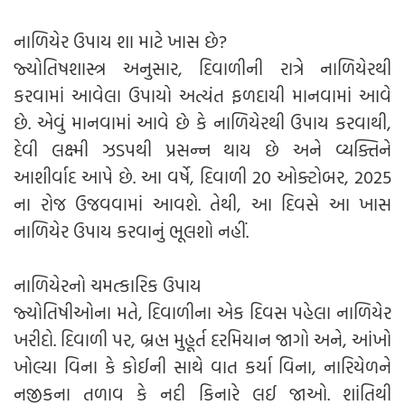
નાળિયેર ઉપાય શા માટે ખાસ છે?
જ્યોતિષશાસ્ત્ર અનુસાર, દિવાળીની રાત્રે નાળિયેરથી
કરવામાં આવેલા ઉપાયો અત્યંત ફળદાયી માનવામાં આવે
છે. એવું માનવામાં આવે છે કે નાળિયેરથી ઉપાય કરવાથી,
દેવી લક્ષ્મી ઝડપથી પ્રસન્ન થાય છે અને વ્યક્તિને
આશીર્વાદ આપે છે. આ વર્ષે, દિવાળી 20 ઓક્ટોબર, 2025
ના રોજ ઉજવવામાં આવશે. તેથી, આ દિવસે આ ખાસ
નાળિયેર ઉપાય કરવાનું ભૂલશો નહીં.
નાળિયેરનો ચમત્કારિક ઉપાય
જ્યોતિષીઓના મતે, દિવાળીના એક દિવસ પહેલા નાળિયેર
ખરીદો. દિવાળી પર, બ્રહ્મ મુહૂર્ત દરમિયાન જાગો અને, આંખો
ખોલ્યા વિના કે કોઈની સાથે વાત કર્યા વિના, નારિયેળને
નજીકના તળાવ કે નદી કિનારે લઈ જાઓ. શાંતિથી