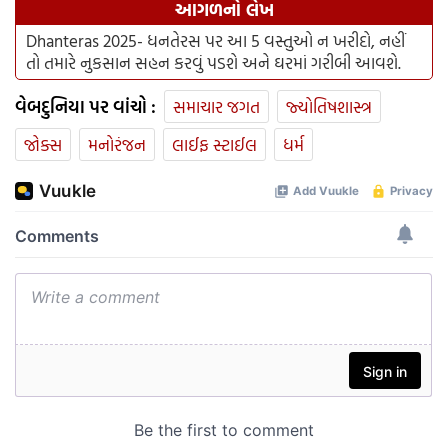
આગળનો લેખ
Dhanteras 2025- ધનતેરસ પર આ 5 વસ્તુઓ ન ખરીદો, નહીં
તો તમારે નુકસાન સહન કરવું પડશે અને ઘરમાં ગરીબી આવશે.
વેબદુનિયા પર વાંચો :
સમાચાર જગત
જ્યોતિષશાસ્ત્ર
જોક્સ
મનોરંજન
લાઈફ સ્ટાઈલ
ધર્મ