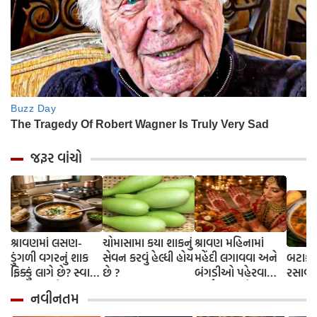
જરૂર વાંચો
શ્રાવણમાં લસણ-
ચોમાસામા કયા શાકનું
શ્રાવણ મહિનામાં
ડુંગળી વગરનું શાક
સેવન કરવું હેલ્ધી હોય
મહેંદી લગાવવા અને
બટાકા
ફિક્કું લાગે છે? સ્વાદ
છે ?
બંગડીઓ પહેરવાના
રસાવાળ
વધારવા માટે
ધાર્મિક કારણો
નવીનતમ
અજમાવો આ 3 ટિપ્સ