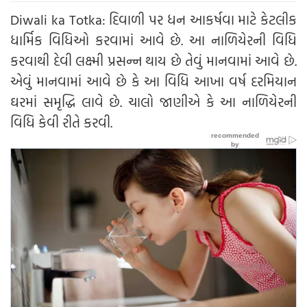
Diwali ka Totka: દિવાળી પર ધન આકર્ષવા માટે કેટલીક
ધાર્મિક વિધિઓ કરવામાં આવે છે. આ નાળિયેરની વિધિ
કરવાથી દેવી લક્ષ્મી પ્રસન્ન થાય છે તેવું માનવામાં આવે છે.
એવું માનવામાં આવે છે કે આ વિધિ આખા વર્ષ દરમિયાન
ઘરમાં સમૃદ્ધિ લાવે છે. ચાલો જાણીએ કે આ નાળિયેરની
વિધિ કેવી રીતે કરવી.