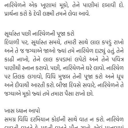
નારિયેળને એક ખૂણામાં મૂકો, તેને પાણીમાં દબાવી દો.
પ્રાર્થના કરો કે દેવી લક્ષ્મી તમને લેવા આવે.
સૂર્યાસ્ત પછી નારિયેળની પૂજા કરો
દિવાળી પર, સૂર્યાસ્ત સમયે, તમારી સાથે લાલ કપડું રાખો
અને તે જ જગ્યાએ જાઓ જ્યાં તમે નારિયેળ દાટ્યું હતું. તેને
કાઢી નાખો, તેને લાલ કપડામાં લપેટો અને તેને પવિત્ર
પાણીથી સ્નાન કરાવો. પછી, નારિયેળને ઘરે લાવો. નારિયેળ
પર તિલક લગાવો, વિધિ મુજબ તેની પૂજા કરો અને ધૂપ
અને દીવાથી આરતી કરો. બીજા દિવસે સવારે, નારિયેળને તે
જગ્યાએ મૂકો જ્યાં તમે તમારા પૈસા રાખો છો.
ખાસ ધ્યાન આપો
સમગ્ર વિધિ દરમિયાન કોઈની સાથે વાત ન કરો. નારિયેળ
લાવતી વખતે કે મૂકતી વખતે મૌન રાખો. એવું માનવામાં