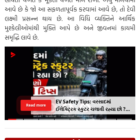
આવે છે કે જો આ સફળતાપૂર્વક કરવામાં આવે છે, તો દેવી
લક્ષ્મી પ્રસન્ન થાય છે. આ વિધિ વ્યક્તિને આર્થિક
મુશ્કેલીઓમાંથી મુક્તિ આપે છે અને જીવનમાં કાયમી
સમૃદ્ધિ લાવે છે.
EV Safety Tips: વરસાદમાં
Read more
ઈલેક્ટ્રિક સ્કુટર ચલાવી રહ્યા છો ?
આ નાનકડી ભૂલ પડી શકે છે ભારે ..
જાણો સેફ્ટી ટિપ્સ