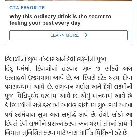
દિવાળીનો શુભ તહેવાર અને દેવી લક્ષ્મીની પૂજા
હિંદુ ધર્મમાં, દિવાળીનો તહેવાર ખૂબ જ ભક્તિ અને
ઉત્સાહથી ઉજવવામાં આવે છે. આ દિવસે દરેક ઘરમાં દીવા
પ્રગટાવવામાં આવે છે. ભગવાન ગણેશ અને દેવી લક્ષ્મીની
પૂજા વિધિપૂર્વક કરવામાં આવે છે. એવું માનવામાં આવે છે
કે દિવાળીની રાત્રે કરવામાં આવેલ કોઈપણ શુભ કાર્ય આખા
વર્ષ દરમિયાન સુખ અને સમૃદ્ધિ લાવે છે. તેથી, લોકો આ
દિવસે દેવી લક્ષ્મીને પ્રસન્ન કરવા અને ઘરમાં તેમનો કાયમી
નિવાસ સુનિશ્ચિત કરવા માટે ખાસ ધાર્મિક વિધિઓ કરે છે.