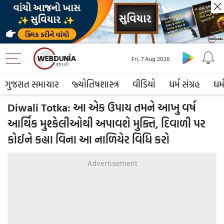
Fri, 7 Aug 2026
ગુજરાત સમાચાર
જ્યોતિષશાસ્ત્ર
વીડિયો
ધર્મ સંગ્રહ
ધર્
Diwali Totka: આ એક ઉપાય તમને આખુ વર્ષ
આર્થિક મુશ્કેલીઓથી અપાવશે મુક્તિ, દિવાળી પર
કોઈને કહ્યા વિના આ નાળિયેર વિધિ કરો