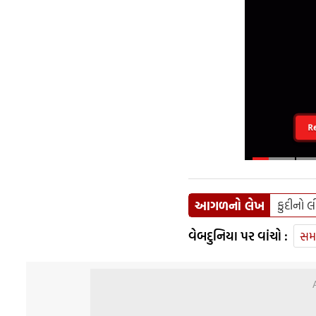
R
આગળનો લેખ
ફુદીનો લ
વેબદુનિયા પર વાંચો :
સમ