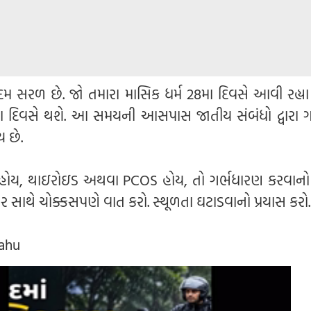
રળ છે. જો તમારા માસિક ધર્મ 28મા દિવસે આવી રહ્યા 
મા દિવસે થશે. આ સમયની આસપાસ જાતીય સંબંધો દ્વારા ગ
 છે.
 હોય, થાઇરોઇડ અથવા PCOS હોય, તો ગર્ભધારણ કરવાનો 
ર સાથે ચોક્કસપણે વાત કરો. સ્થૂળતા ઘટાડવાનો પ્રયાસ કરો.
sahu