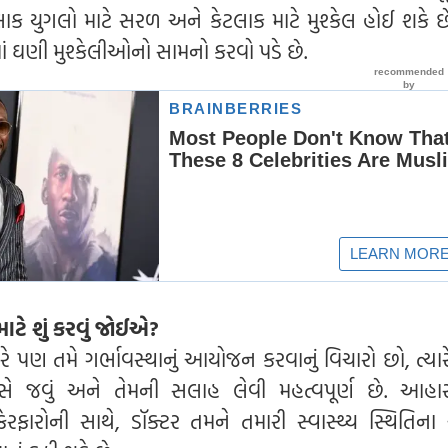
ક યુગલો માટે સરળ અને કેટલાક માટે મુશ્કેલ હોઈ શકે છ
માં ઘણી મુશ્કેલીઓનો સામનો કરવો પડે છે.
ટે શું કરવું જોઈએ?
ારે પણ તમે ગર્ભાવસ્થાનું આયોજન કરવાનું વિચારો છો, ત્યાર
પાસે જવું અને તેમની સલાહ લેવી મહત્વપૂર્ણ છે. આહ
ેરફારોની સાથે, ડૉક્ટર તમને તમારી સ્વાસ્થ્ય સ્થિતિના