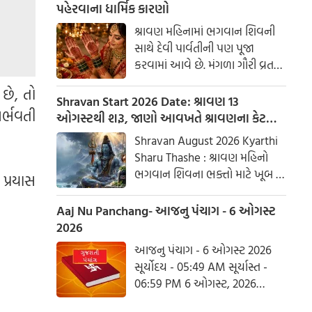
પહેરવાના ધાર્મિક કારણો
શ્રાવણ મહિનામાં ભગવાન શિવની
સાથે દેવી પાર્વતીની પણ પૂજા
કરવામાં આવે છે. મંગળા ગૌરી વ્રત
અને હરિયાળી તીજ જેવા પ્રસંગોએ
છે, તો
મહેંદી લગાવવી અને લીલા રંગના
Shravan Start 2026 Date: શ્રાવણ 13
ર્ભવતી
કપડાં પહેરવા એ પતિના લાંબા
ઓગસ્ટથી શરૂ, જાણો આવખતે શ્રાવણના કેટલા
આયુષ્ય અને સુખી દામ્પત્ય જીવન
સોમવાર રહેશે
Shravan August 2026 Kyarthi
માટે શુભ માનવામાં આવે છે.
Sharu Thashe : શ્રાવણ મહિનો
આપણી પરંપરાઓમાં, સ્ત્રીઓને
ભગવાન શિવના ભક્તો માટે ખૂબ જ
પ્રયાસ
પ્રકૃતિનું સ્વરૂપ માનવામાં આવે છે.
ખાસ છે. આ મહિનામાં ભગવાન
શિવની પૂજા કરવાથી ઈચ્છાઓ
Aaj Nu Panchang- આજનુ પંચાગ - 6 ઓગસ્ટ
ઝડપથી પૂર્ણ થાય છે. ધાર્મિક
2026
માન્યતાઓ અનુસાર, ભગવાન શિવે
આજનુ પંચાગ - 6 ઓગસ્ટ 2026
આ મહિનામાં દેવી પાર્વતીને પોતાની
સૂર્યોદય - 05:49 AM સૂર્યાસ્ત -
પત્ની તરીકે સ્વીકાર્યા હતા. ચાલો
06:59 PM 6 ઓગસ્ટ, 2026
જાણીએ કે આ વર્ષે શ્રાવણમાં કેટલા
ગુરૂવાર આષાઢ વદ આઠમ - વિક્રમ
સોમવાર હશે.