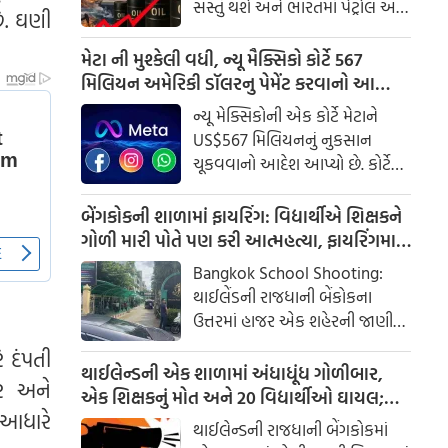
સસ્તું થશે અને ભારતમાં પેટ્રોલ અને
ે. ઘણી
ડીઝલના ભાવ ઘટશે, તો તે આશા
ઠગારી નીવડી હોય તેવું લાગે છે. મધ્ય
મેટા ની મુશ્કેલી વધી, ન્યૂ મૈક્સિકો કોર્ટે 567
પૂર્વમાં ફરી એકવાર તણાવ વધ્યો છે.
મિલિયન અમેરિકી ડૉલરનુ પેમેંટ કરવાનો આપ્યો
હોર્મુઝ સ્ટ્રેટમાં નવા હુમલાઓ બાદ,
આદેશ
ન્યૂ મેક્સિકોની એક કોર્ટે મેટાને
વૈશ્વિક ક્રૂડ ઓઇલના ભાવમાં
US$567 મિલિયનનું નુકસાન
અચાનક વધારો થયો છે. શુક્રવાર, 7
ચૂકવવાનો આદેશ આપ્યો છે. કોર્ટે
ઓગસ્ટ, 2026 ના રોજ, બ્રેન્ટ ક્રૂડના
સ્વીકાર્યું કે મેટાએ એવી માહિતી
ભાવ પ્રતિ બેરલ $84 ને વટાવી ગયા.
છુપાવી હતી જેનાથી બાળકોને
બેંગકોકની શાળામાં ફાયરિંગ: વિદ્યાર્થીએ શિક્ષકને
નુકસાન થયું હતું, અને કંપની હવે
ગોળી મારી પોતે પણ કરી આત્મહત્યા, ફાયરિંગમા
તેમની તબીબી સારવારનો ખર્ચ
15 બાળકો ઈજાગ્રસ્ત
Bangkok School Shooting:
ઉઠાવશે.
થાઈલેંડની રાજધાની બેંકોકના
ઉત્તરમાં હાજર એક શહેરની જાણીતી
સ્કુલમાં ગોળીબાર થયો છે. શૂટર
ે દંપતી
સ્ટુડેંટ અને એક ટીચરના મોતની
થાઈલેન્ડની એક શાળામાં અંધાધૂંધ ગોળીબાર,
ાર અને
માહિતી મળી છે.
એક શિક્ષકનું મોત અને 20 વિદ્યાર્થીઓ ઘાયલ;
 આધારે
વિદ્યાર્થીએ આતંક ફેલાવ્યો
થાઈલેન્ડની રાજધાની બેંગકોકમાં