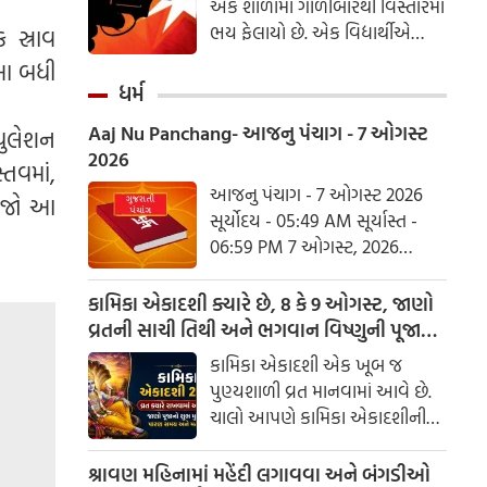
એક શાળામાં ગોળીબારથી વિસ્તારમાં
ભય ફેલાયો છે. એક વિદ્યાર્થીએ
 સ્રાવ
ગોળીબાર કર્યો હોવાના અહેવાલ છે,
, આ બધી
જેમાં આશરે 20 વિદ્યાર્થીઓ ઘાયલ
ધર્મ
થયા છે અને એક શિક્ષકનું મોત થયું
Aaj Nu Panchang- આજનુ પંચાગ - 7 ઓગસ્ટ
યુલેશન
છે. પ્લાય બેંગ પોલીસ ચીફ
2026
લેફ્ટનન્ટ કર્નલ પાસાકોર્ન
તવમાં,
ચૈતાવિવોંગે ગોળીબારની પુષ્ટિ કરી છે
આજનુ પંચાગ - 7 ઓગસ્ટ 2026
. જો આ
અને જણાવ્યું છે કે ગોળીબાર
સૂર્યોદય - 05:49 AM સૂર્યાસ્ત -
નોન્થાબુરી પ્રાંતના બાંગ ક્રુઈ
06:59 PM 7 ઓગસ્ટ, 2026
જિલ્લામાં આવેલી શાળામાં થયો હતો.
શુક્રવાર આષાઢ વદ નોમ - વિક્રમ
સંવત 2082
કામિકા એકાદશી ક્યારે છે, 8 કે 9 ઓગસ્ટ, જાણો
વ્રતની સાચી તિથી અને ભગવાન વિષ્ણુની પૂજાનું
શુભ મુહૂર્ત
કામિકા એકાદશી એક ખૂબ જ
પુણ્યશાળી વ્રત માનવામાં આવે છે.
ચાલો આપણે કામિકા એકાદશીની
ચોક્કસ તારીખ અને આ દિવસે પૂજા
કરવાનો શુભ સમય જાણીએ.
શ્રાવણ મહિનામાં મહેંદી લગાવવા અને બંગડીઓ