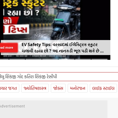
EV Safety Tips: વરસાદમાં ઈલેક્ટ્રિક સ્કુટર
ead more
ચલાવી રહ્યા છો ? આ નાનકડી ભૂલ પડી શકે છે ભારે
.. જાણો સેફ્ટી ટિપ્સ
ીંબુ શિકંજી ગોંદ કતિરા શિકંજી રેસીપી
ાચાર જગત
જ્યોતિષશાસ્ત્ર
જોક્સ
મનોરંજન
લાઈફ સ્ટાઈલ