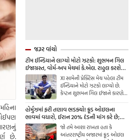
જરૂર વાંચો
ટીમ ઈન્ડિયાને લાગ્યો મોટો ઝટકો: શુભમન ગિલ
ઈજાગ્રસ્ત, વોર્મ-અપ મેચમાં કે.એલ. રાહુલ કરશે
કપ્તાની
XI સામેની પ્રેક્ટિસ મેચ પહેલા ટીમ
ઈન્ડિયાને મોટો ઝટકો લાગ્યો છે.
કેપ્ટન શુભમન ગિલ ઈજાને કારણે
ટીમનું નેતૃત્વ કરી રહ્યો નથી.
 મહિના
હોર્મુઝમાં ફરી તણાવ ભડક્યો! ક્રૂડ ઓઇલના
 કોઈપણ
ભાવમાં વધારો, ઈરાન 20% દંડની માંગ કરે છે;
ભારત માટે ચિંતા કેમ વધી રહી છે?
ારણનું
જો તમે આશા રાખતા હતા કે
આંતરરાષ્ટ્રીય બજારમાં ક્રૂડ ઓઇલ
્ણ છે.