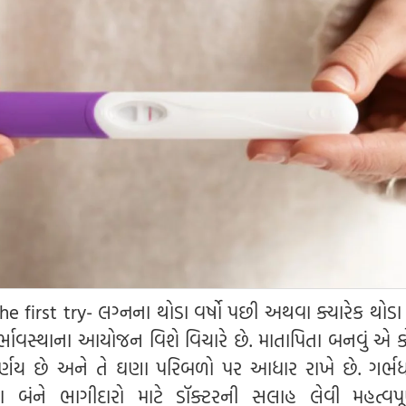
e first try- લગ્નના થોડા વર્ષો પછી અથવા ક્યારેક થોડા
ભાવસ્થાના આયોજન વિશે વિચારે છે. માતાપિતા બનવું એ
ર્ણય છે અને તે ઘણા પરિબળો પર આધાર રાખે છે. ગર્ભધ
ંને ભાગીદારો માટે ડૉક્ટરની સલાહ લેવી મહત્વપૂર