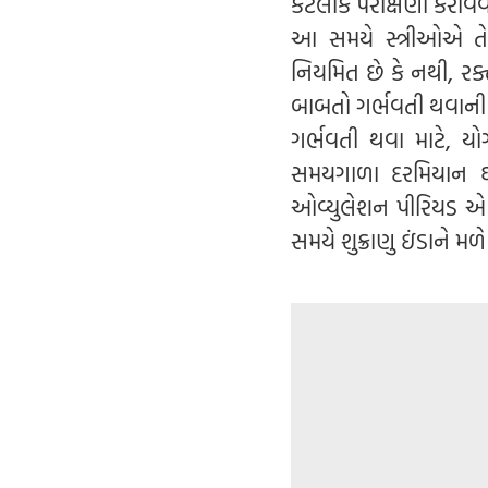
કેટલાક પરીક્ષણો કરાવવા
આ સમયે સ્ત્રીઓએ તેમ
નિયમિત છે કે નથી, રક્તસ
બાબતો ગર્ભવતી થવાની
ગર્ભવતી થવા માટે, ય
સમયગાળા દરમિયાન ઘન
ઓવ્યુલેશન પીરિયડ એ સ
સમયે શુક્રાણુ ઇંડાને મળ