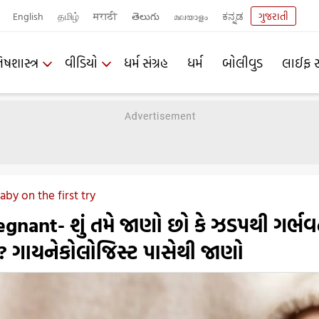
English
தமிழ்
मराठी
తెలుగు
മലയാളം
ಕನ್ನಡ
ગુજરાતી
િષશાસ્ત્ર
વીડિયો
ધર્મ સંગ્રહ
ધર્મ
બોલીવુડ
લાઈફ સ
by on the first try
gnant- શું તમે જાણો છો કે ઝડપથી ગર્ભવ
વું? ગાયનેકોલોજિસ્ટ પાસેથી જાણો