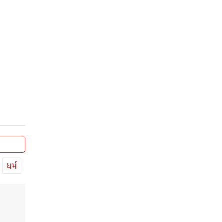
સંવત 2082
ધર્મ