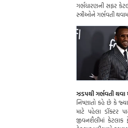
ગર્ભધારણની સફર કેટલા
સ્ત્રીઓને ગર્ભવતી થવા
ઝડપથી ગર્ભવતી થવા મા
નિષ્ણાતો કહે છે કે જ્ય
માટે પહેલા ડૉક્ટર 
જીવનશૈલીમાં કેટલાક ફ