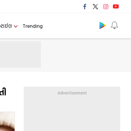
Follow us
્ટાઈલ
Trending
તી