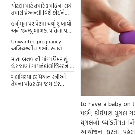
એટલા માટે તમારે 3 મહિના સુધી
તમારી પ્રેગ્નન્સી વિશે કોઈને
કહેવું જોઈએ નહીં, ખુદ ડોકટરો
હનીમૂન પર પેટમાં થયો દુ:ખાવો
પણ ના પાડે છે
અને જન્મ્યુ બાળક, પતિના પગ
નીચેથી સરકી જમીન
Unwanted pregnancy
અનિચ્છનીય ગર્ભાવસ્થાને
રોકવા માટે Pills કેટલી સારી છે?
માતા બનવાની યોગ્ય ઉંમર શું
ડૉક્ટર પાસેથી સલામત પદ્ધતિ
છે? જાણો ગાયનેકોલોજિસ્ટનો
જાણો
જવાબ અને તેની પાછળનું
ગર્ભાવસ્થા દરમિયાન સ્ત્રીઓ
કારણ
તેમના પીહર કેમ જાય છે?
માતાપિતાની સંભાળ શા માટે
મહત્વપૂર્ણ છે તે જાણો
to have a baby on th
પછી, કોઈપણ યુગલ ગર્
યુગલનો વ્યક્તિગત નિ
આયોજન કરતા પહેલા બ