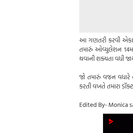
આ ગણતરી કરવી એકદમ સ
તમારું ઓવ્યુલેશન 14
થવાની શક્યતા વધી જાય
જો તમારું વજન વધારે
કરતી વખતે તમારા ડૉક્ટ
Edited By- Monica 