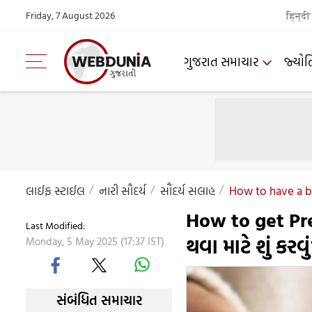
Friday, 7 August 2026
हिन्दी
ગુજરાત સમાચાર
જ્યોત
લાઈફ સ્ટાઈલ
નારી સૌદર્ય
સૌંદર્ય સલાહ
How to have a ba
How to get Pre
Last Modified:
થવા માટે શું કર
Monday, 5 May 2025 (17:37 IST)
સંબંધિત સમાચાર