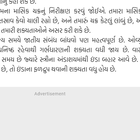
નું કહી શકે છે.
ના માસિક ચક્રનું નિરીક્ષણ કરવું જોઈએ. તમારા માસિક
્રાવ કેવો ચાલી રહ્યો છે, અને તમારું ચક્ર કેટલું લાંબું છે
 તમારી શક્યતાઓને અસર કરી શકે છે.
ોગ્ય સમયે જાતીય સંબંધ બાંધવો પણ મહત્વપૂર્ણ છે. ઓવ્
િષ્ઠ રહેવાથી ગર્ભધારણની શક્યતા વધી જાય છે. વાસ્
મય છે જ્યારે સ્ત્રીના અંડાશયમાંથી ઇંડા બહાર આવે છે
ે છે, તો ઇંડાના ફળદ્રુપ થવાની શક્યતા વધુ હોય છે.