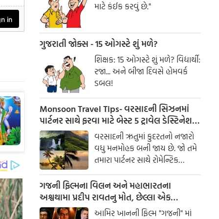
માટે કંઈક કરવું છે."
ગુજરાતી જોક્સ - 15 ઓગસ્ટે શું મળે?
શિક્ષક: 15 ઓગસ્ટે શું મળે? વિદ્યાર્થી:
રજા... અને બીજા દિવસે હોમવર્ક
ડબલ!
Monsoon Travel Tips- વરસાદની સિઝનમાં
પાર્ટનર સાથે ફરવા માટે બેસ્ટ 5 ટ્રાવેલ ડેસ્ટિનેશન,
વીકએન્ડ ટ્રિપ માટે છે પરફેક્ટ
વરસાદની ઋતુમાં કુદરતનો નજારો
વધુ મનમોહક બની જાય છે. જો તમે
તમારા પાર્ટનર સાથે રોમેન્ટિક
વીકએન્ડ ટ્રિપનું આયોજન કરી રહ્યા
છો, તો આ સુંદર સ્થળો તમારી
ગજની ફિલ્મના વિલન અને મહાભારતના
સફરને યાદગાર બનાવી શકે છે.
અશ્વથામા પ્રદીપ રાવતનુ મોત, છેલ્લા એક
મહિનાથી કેંસર સામે ભીડી રહ્યા હતા બાથ
આમિર ખાનની ફિલ્મ "ગજની" માં