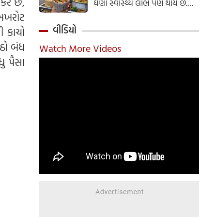
કરે છે,
ઘણા સ્વાસ્થ્ય લાભ પણ થાય છે.
ઝાલમુરી બનાવવાની સરળ રેસીપી
 અખરોટ
અહીં જાણો.
વીડિયો
ી કાચો
ઠો બંધ
Watch More Videos
ધુ પૈસા