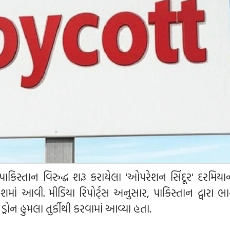
ા પાકિસ્તાન વિરુદ્ધ શરૂ કરાયેલા 'ઓપરેશન સિંદૂર' દરમિય
કાશમાં આવી. મીડિયા રિપોર્ટ્સ અનુસાર, પાકિસ્તાન દ્વારા 
્રોન હુમલા તુર્કીથી કરવામાં આવ્યા હતા.