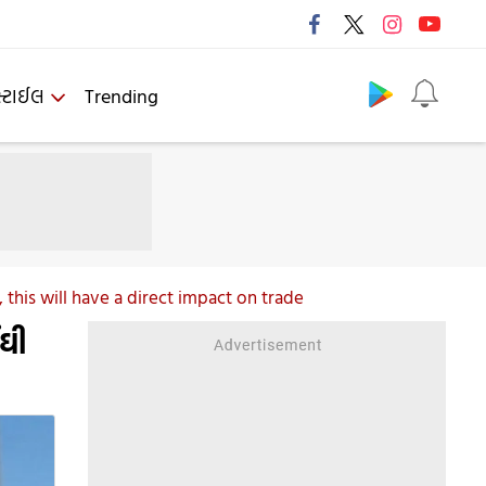
Follow us
્ટાઈલ
Trending
 this will have a direct impact on trade
ંઘી