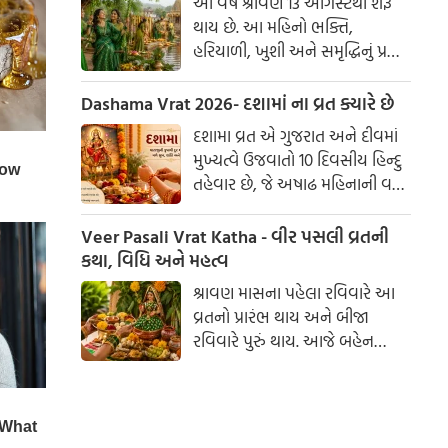
આ વર્ષે શ્રાવણ 13 ઓગસ્ટથી શરૂ
સ્વાતંત્ર્ય સેનાનીઓના ત્યાગ અને
થાય છે. આ મહિનો ભક્તિ,
શૌર્યની યાદ અપાવે છે. આ દિવસ
હરિયાળી, ખુશી અને સમૃદ્ધિનું પ્રતીક
માત્ર ઉજવણીનો જ નહીં, પરંતુ
માનવામાં આવે છે. આ સમય
દેશપ્રેમ અને રાષ્ટ્રપ્રતિની ફરજો
દરમિયાન ગામડાઓમાં એક સમયે
Dashama Vrat 2026- દશામાં ના વ્રત ક્યારે છે
નિભાવવાનો સંકલ્પ લેવાનો પણ
ઝૂલા બાંધવામાં આવતા હતા અને
દિવસ છે.
દશામા વ્રત એ ગુજરાત અને દીવમાં
લોકગીતો ગવાતા હતા. જોકે,
મુખ્યત્વે ઉજવાતો 10 દિવસીય હિન્દુ
તહેવાર છે, જે અષાઢ મહિનાની વદ
અમાસથી શરૂ થઈને શ્રાવણ સુદ
નોમ સુધી ચાલે છે. આ વ્રત
Veer Pasali Vrat Katha - વીર પસલી વ્રતની
દરમિયાન માતાજીની પૂજા, વ્રતકથાનું
કથા, વિધિ અને મહત્વ
શ્રવણ અને દસ ગાંઠવાળો દોરો
શ્રાવણ માસના પહેલા રવિવારે આ
હાથમાં બાંધવાનું વિશેષ મહત્વ છે.
વ્રતનો પ્રારંભ થાય અને બીજા
રવિવારે પુરું થાય. આજે બહેન
ભાઈને ત્યાં જમે, ભાઈ-બહેનને
યથાશક્તિ ભેટ આપી રાજી કરે.