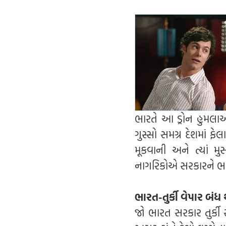
ભારતે આ ડ્રોન હુમલાઓન
ગુસ્સો સમગ્ર દેશમાં ફ
મૂકવાની અને ત્યાં મ
નાગરિકોએ સરકારને ભાર
ભારત-તુર્કી વેપાર બં
જો ભારત સરકાર તુર્કી 