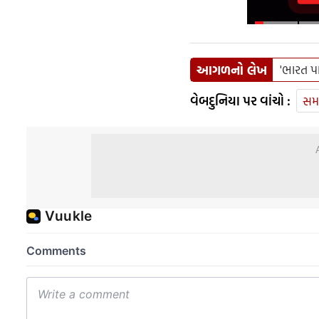
આગળનો લેખ
'ભારત પા
વેબદુનિયા પર વાંચો :
સમ