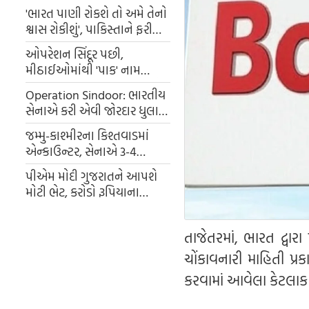
'ભારત પાણી રોકશે તો અમે તેનો
શ્વાસ રોકીશું', પાકિસ્તાને ફરી
એકવાર આપી ધમકી
ઓપરેશન સિંદૂર પછી,
મીઠાઈઓમાંથી 'પાક' નામ
હટાવી દેવામાં આવ્યું, હવે તેમને
Operation Sindoor: ભારતીય
'શ્રી' નામથી ઓળખવામાં આવશે
સેનાએ કરી એવી જોરદાર ધુલાઈ,
પાકિસ્તાનમાં રેકોર્ડ તોડ વધી
જમ્મુ-કાશ્મીરના કિશ્તવાડમાં
મોંઘવારી
એન્કાઉન્ટર, સેનાએ 3-4
આતંકવાદીઓને ઘેરી લીધા
પીએમ મોદી ગુજરાતને આપશે
મોટી ભેટ, કરોડો રૂપિયાના
પ્રોજેક્ટ્સ ભુજનું ભાગ્ય બદલી
નાખશે
તાજેતરમાં, ભારત દ્વાર
ચોંકાવનારી માહિતી પ્ર
કરવામાં આવેલા કેટલાક ડ