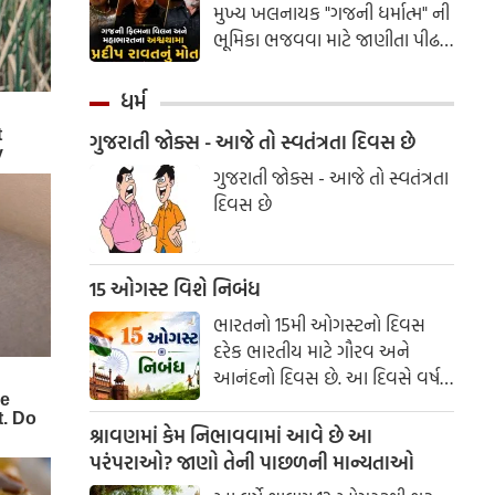
મુખ્ય ખલનાયક "ગજની ધર્માત્મ" ની
ભૂમિકા ભજવવા માટે જાણીતા પીઢ
અભિનેતા પ્રદીપ રાવતનું મંગળવારે
સાંજે કેન્સર સામેની લડાઈ બાદ
ધર્મ
મુંબઈની એક હોસ્પિટલમાં નિધન
ગુજરાતી જોક્સ - આજે તો સ્વતંત્રતા દિવસ છે
થયું
ગુજરાતી જોક્સ - આજે તો સ્વતંત્રતા
દિવસ છે
15 ઓગસ્ટ વિશે નિબંધ
ભારતનો 15મી ઓગસ્ટનો દિવસ
દરેક ભારતીય માટે ગૌરવ અને
આનંદનો દિવસ છે. આ દિવસે વર્ષ
1947માં ભારતે લગભગ 200 વર્ષના
બ્રિટિશ શાસનમાંથી આઝાદી મેળવી
શ્રાવણમાં કેમ નિભાવવામાં આવે છે આ
હતી. સ્વતંત્રતા દિવસ આપણને દેશ
પરંપરાઓ? જાણો તેની પાછળની માન્યતાઓ
માટે બલિદાન આપનારા અસંખ્ય