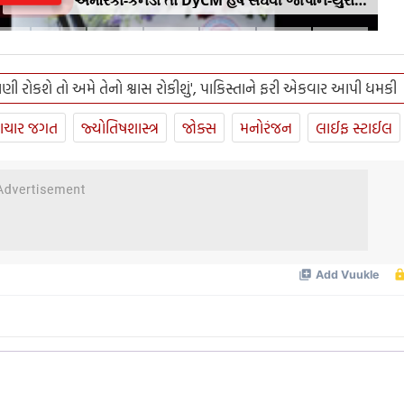
ગજવશે
ણી રોકશે તો અમે તેનો શ્વાસ રોકીશું', પાકિસ્તાને ફરી એકવાર આપી ધમકી
ાચાર જગત
જ્યોતિષશાસ્ત્ર
જોક્સ
મનોરંજન
લાઈફ સ્ટાઈલ