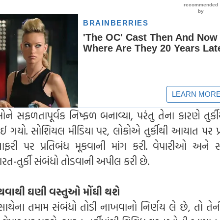
ે સફળતાપૂર્વક નિષ્ફળ બનાવ્યા, પરંતુ તેના કારણે તુર્કી
ેલાઈ ગયો. સોશિયલ મીડિયા પર, લોકોએ તુર્કીથી આયાત પર પ્
ુસાફરી પર પ્રતિબંધ મૂકવાની માંગ કરી. વેપારીઓ અને સ
ત-તુર્કી સંબંધો તોડવાની અપીલ કરી છે.
ધ થવાથી ઘણી વસ્તુઓ મોંઘી થશે
સાથેના તમામ સંબંધો તોડી નાખવાનો નિર્ણય લે છે, તો તેન