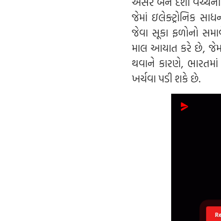
અસર બંને દેશો વચ્ચેના
જેમાં ઇલેક્ટ્રોનિક સ
જેવા સૂકા ફળોનો સમા
માલ આયાત કરે છે, જેમ 
થવાને કારણે, ભારતમાં 
ખર્ચવા પડી શકે છે.
R