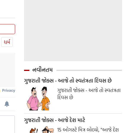
ધર્મ
નવીનતમ
ગુજરાતી જોક્સ - આજે તો સ્વતંત્રતા દિવસ છે
ગુજરાતી જોક્સ - આજે તો સ્વતંત્રતા
દિવસ છે
ગુજરાતી જોક્સ - આજે દેશ માટે
15 ઓગસ્ટે મિત્ર બોલ્યો, "આજે દેશ