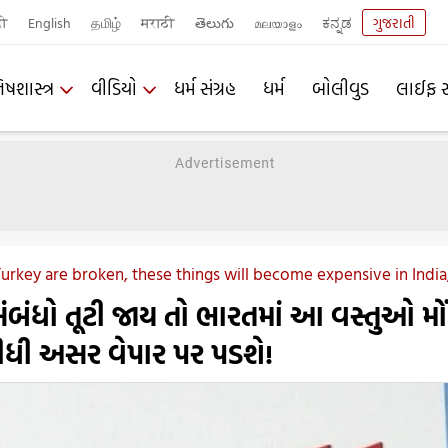
दी
English
தமிழ்
मराठी
తెలుగు
മലയാളം
ಕನ್ನಡ
ગુજરાતી
િષશાસ્ત્ર
વીડિયો
ધર્મ સંગ્રહ
ધર્મ
બોલીવુડ
લાઈફ સ
 Turkey are broken, these things will become expensive in India,
 સંબંધો તૂટી જાય તો ભારતમાં આ વસ્તુઓ મો
ીધી અસર વેપાર પર પડશે!