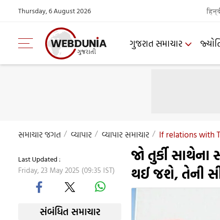
Thursday, 6 August 2026
हिन्
ગુજરાત સમાચાર
જ્યોત
સમાચાર જગત
વ્યાપાર
વ્યાપાર સમાચાર
If relations with
જો તુર્કી સાથેના
Last Updated :
થઈ જશે, તેની સ
Friday, 23 May 2025 (09:35 IST)
સંબંધિત સમાચાર