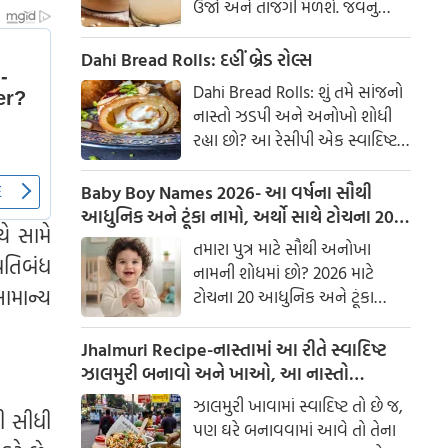
ઉર્જા અને તાજગી મળશે. જવનું
પાણી એક ઉત્તમ ઘરેલું ઉપાય
માનવામાં આવે છે, જે ખાસ કરીને
Dahi Bread Rolls: દહીં બ્રેડ રોલ્સ
ઉનાળામાં ઠંડક આપે છે
Dahi Bread Rolls: શું તમે સાંજનો
નાસ્તો ઝડપી અને અનોખો શોધી
રહ્યા છો? આ રેસીપી એક સ્વાદિષ્ટ
વિકલ્પ આપે છે જે બહારથી ક્રિસ્પી
અને અંદરથી અતિ નરમ છે. મસાલા
Baby Boy Names 2026- આ વર્ષના સૌથી
અને ક્રીમી ટેક્સચરનું સંપૂર્ણ મિશ્રણ
આધુનિક અને ટૂંકા નામો, અર્થો સાથે ટોચના 20
યે સામે
તેને બધી ઉંમરના લોકોમાં પ્રિય
નામોની યાદી જુઓ.
તમારા પુત્ર માટે સૌથી અનોખા
બનાવે છે.
રતિબંધ
નામની શોધમાં છો? 2026 માટે
ામાન્ય
ટોચના 20 આધુનિક અને ટૂંકા
બાળક છોકરાના નામોની યાદી
તપાસો, અર્થો સાથે, જે તમારા
Jhalmuri Recipe-નાસ્તામાં આ રીતે સ્વાદિષ્ટ
બાળકને એક સુંદર ઓળખ આપશે.
ઝાલમુરી બનાવો અને ખાઓ, આ નાસ્તો
મસાલેદાર અને સ્વાદિષ્ટ છે.
ઝાલમુરી ખાવામાં સ્વાદિષ્ટ તો છે જ,
ી સીધી
પણ ઘરે બનાવવામાં આવે તો તેના