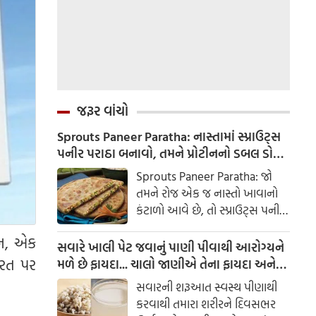
જરૂર વાંચો
Sprouts Paneer Paratha: નાસ્તામાં સ્પ્રાઉટ્સ
પનીર પરાઠા બનાવો, તમને પ્રોટીનનો ડબલ ડોઝ
મળશે
Sprouts Paneer Paratha: જો
તમને રોજ એક જ નાસ્તો ખાવાનો
કંટાળો આવે છે, તો સ્પ્રાઉટ્સ પનીર
પરાઠા બનાવવાનો પ્રયાસ કરો. તે
ાન, એક
માત્ર સ્વાદિષ્ટ જ નથી પણ તમારા
સવારે ખાલી પેટ જવાનું પાણી પીવાથી આરોગ્યને
સ્વાસ્થ્ય માટે અતિ ફાયદાકારક પણ
ભારત પર
મળે છે ફાયદા... ચાલો જાણીએ તેના ફાયદા અને
છે.
ઉપયોગ કરવાની યોગ્ય રીત
સવારની શરૂઆત સ્વસ્થ પીણાથી
કરવાથી તમારા શરીરને દિવસભર