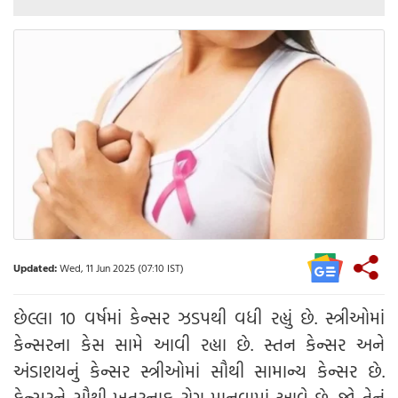
Updated:
Wed, 11 Jun 2025 (07:10 IST)
છેલ્લા 10 વર્ષમાં કેન્સર ઝડપથી વધી રહ્યું છે. સ્ત્રીઓમાં
કેન્સરના કેસ સામે આવી રહ્યા છે. સ્તન કેન્સર અને
અંડાશયનું કેન્સર સ્ત્રીઓમાં સૌથી સામાન્ય કેન્સર છે.
કેન્સરને સૌથી ખતરનાક રોગ માનવામાં આવે છે. જો તેનું