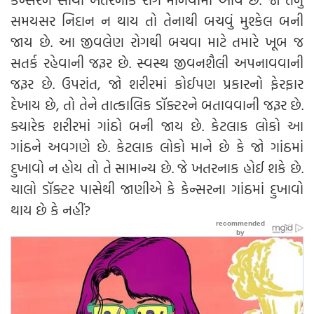
સમયસર નિદાન ન થાય તો તેનાથી બચવું મુશ્કેલ બની
જાય છે. આ જીવલેણ રોગથી બચવા માટે તમારે ખૂબ જ
સતર્ક રહેવાની જરૂર છે. સ્વસ્થ જીવનશૈલી અપનાવવાની
જરૂર છે. ઉપરાંત, જો શરીરમાં કોઈપણ પ્રકારનો ફેરફાર
દેખાય છે, તો તેને તાત્કાલિક ડૉક્ટરને બતાવવાની જરૂર છે.
ક્યારેક શરીરમાં ગાંઠો બની જાય છે. કેટલાક લોકો આ
ગાંઠને અવગણે છે. કેટલાક લોકો માને છે કે જો ગાંઠમાં
દુખાવો ન હોય તો તે સામાન્ય છે. જે ખતરનાક હોઈ શકે છે.
ચાલો ડૉક્ટર પાસેથી જાણીએ કે કેન્સરના ગાંઠમાં દુખાવો
થાય છે કે નહીં?