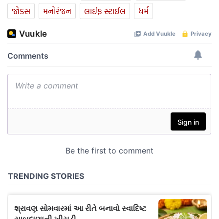
જોક્સ
મનોરંજન
લાઈફ સ્ટાઈલ
ધર્મ