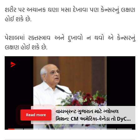
શરીર પર અચાનક ઘણા મસા દેખાવા પણ કેન્સરનું લક્ષણ
હોઈ શકે છે.
પેશાબમાં રક્તસ્ત્રાવ અને દુખાવો ન થવો એ કેન્સરનું
લક્ષણ હોઈ શકે છે.
વાયબ્રન્ટ ગુજરાત માટે ગ્લોબલ
Read more
મિશન: CM અમેરિકા-કેનેડા તો DyCM
હર્ષ સંઘવી જાપાન-યુરોપ ગજવશે