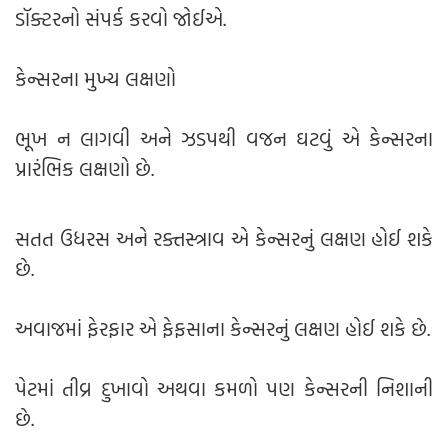
ડૉક્ટરનો સંપર્ક કરવો જોઈએ.
કેન્સરના મુખ્ય લક્ષણો
ભૂખ ન લાગવી અને ઝડપથી વજન ઘટવું એ કેન્સરના
પ્રારંભિક લક્ષણો છે.
સતત ઉધરસ અને રક્તસ્ત્રાવ એ કેન્સરનું લક્ષણ હોઈ શકે
છે.
અવાજમાં ફેરફાર એ ફેફસાના કેન્સરનું લક્ષણ હોઈ શકે છે.
પેટમાં તીવ્ર દુખાવો અથવા કમળો પણ કેન્સરની નિશાની
છે.