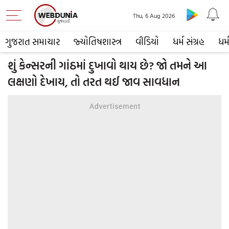
Thu, 6 Aug 2026
ગુજરાત સમાચાર
જ્યોતિષશાસ્ત્ર
વીડિયો
ધર્મ સંગ્રહ
ધર્
શું કેન્સરની ગાંઠમાં દુખાવો થાય છે? જો તમને આ
લક્ષણો દેખાય, તો તરત થઈ જાવ સાવધાન