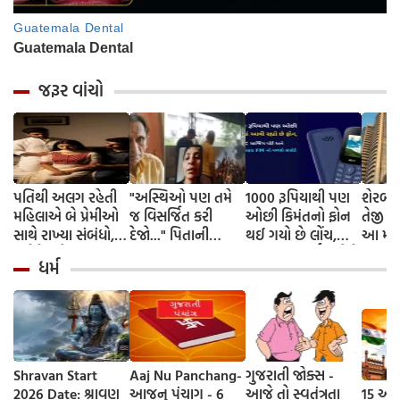
જરૂર વાંચો
પતિથી અલગ રહેતી
"અસ્થિઓ પણ તમે
1000 રૂપિયાથી પણ
શેરબજા
મહિલાએ બે પ્રેમીઓ
જ વિસર્જિત કરી
ઓછી કિમંતનો ફોન
તેજી સ
સાથે રાખ્યા સંબંધો,
દેજો..." પિતાની
થઈ ગયો છે લોંચ,
આ મોટ
પૂર્વ પ્રેમીને નવા
અંતિમ વિદાયમાં પણ
Type-C ચાર્જિંગ પોર્ટ
નિશાનમ
ધર્મ
સંબંધની ખબર પડતા
દીકરીઓ ન આવી,
અને Wireless FM
થઈ હત્યાની
વીડિયો કોલથી પૂર્ણ
નો મળશે સપોર્ટ,
સનસનીખેજ સાજિશ
કરી તમામ વિધિ
જાણો બધા ફીચર્સ
Shravan Start
Aaj Nu Panchang-
ગુજરાતી જોક્સ -
2026 Date: શ્રાવણ
આજનુ પંચાગ - 6
આજે તો સ્વતંત્રતા
15 ઓગ