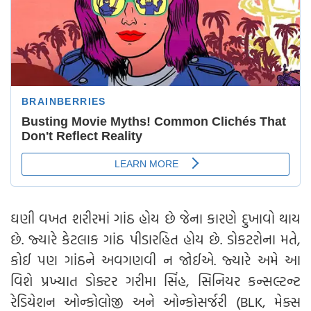
ઘણી વખત શરીરમાં ગાંઠ હોય છે જેના કારણે દુખાવો થાય
છે. જ્યારે કેટલાક ગાંઠ પીડારહિત હોય છે. ડોકટરોના મતે,
કોઈ પણ ગાંઠને અવગણવી ન જોઈએ. જ્યારે અમે આ
વિશે પ્રખ્યાત ડોક્ટર ગરીમા સિંહ, સિનિયર કન્સલ્ટન્ટ
રેડિયેશન ઓન્કોલોજી અને ઓન્કોસર્જરી (BLK, મેક્સ