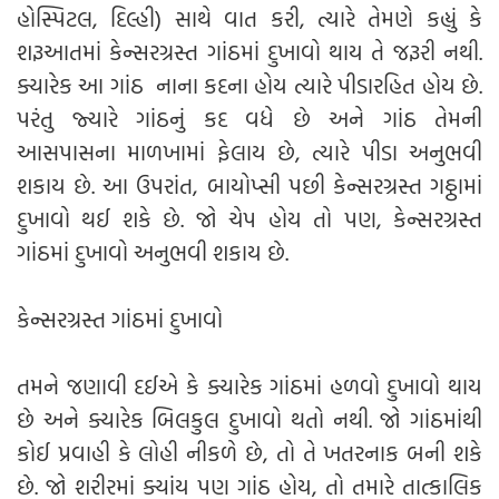
હોસ્પિટલ, દિલ્હી) સાથે વાત કરી, ત્યારે તેમણે કહ્યું કે
શરૂઆતમાં કેન્સરગ્રસ્ત ગાંઠમાં દુખાવો થાય તે જરૂરી નથી.
ક્યારેક આ ગાંઠ નાના કદના હોય ત્યારે પીડારહિત હોય છે.
પરંતુ જ્યારે ગાંઠનું કદ વધે છે અને ગાંઠ તેમની
આસપાસના માળખામાં ફેલાય છે, ત્યારે પીડા અનુભવી
શકાય છે. આ ઉપરાંત, બાયોપ્સી પછી કેન્સરગ્રસ્ત ગઠ્ઠામાં
દુખાવો થઈ શકે છે. જો ચેપ હોય તો પણ, કેન્સરગ્રસ્ત
ગાંઠમાં દુખાવો અનુભવી શકાય છે.
કેન્સરગ્રસ્ત ગાંઠમાં દુખાવો
તમને જણાવી દઈએ કે ક્યારેક ગાંઠમાં હળવો દુખાવો થાય
છે અને ક્યારેક બિલકુલ દુખાવો થતો નથી. જો ગાંઠમાંથી
કોઈ પ્રવાહી કે લોહી નીકળે છે, તો તે ખતરનાક બની શકે
છે. જો શરીરમાં ક્યાંય પણ ગાંઠ હોય, તો તમારે તાત્કાલિક