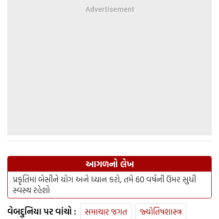
આગળનો લેખ
પ્રકૃતિમાં બેસીને યોગ અને ધ્યાન કરો, તમે 60 વર્ષની ઉંમર સુધી
સ્વસ્થ રહેશો
વેબદુનિયા પર વાંચો :
સમાચાર જગત
જ્યોતિષશાસ્ત્ર