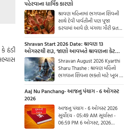
પહેરવાના ધાર્મિક કારણો
શ્રાવણ મહિનામાં ભગવાન શિવની
સાથે દેવી પાર્વતીની પણ પૂજા
કરવામાં આવે છે. મંગળા ગૌરી વ્રત
અને હરિયાળી તીજ જેવા પ્રસંગોએ
મહેંદી લગાવવી અને લીલા રંગના
Shravan Start 2026 Date: શ્રાવણ 13
કે ઠંડી
કપડાં પહેરવા એ પતિના લાંબા
ઓગસ્ટથી શરૂ, જાણો આવખતે શ્રાવણના કેટલા
આયુષ્ય અને સુખી દામ્પત્ય જીવન
સોમવાર રહેશે
અભ્યાસ
Shravan August 2026 Kyarthi
માટે શુભ માનવામાં આવે છે.
Sharu Thashe : શ્રાવણ મહિનો
આપણી પરંપરાઓમાં, સ્ત્રીઓને
ભગવાન શિવના ભક્તો માટે ખૂબ જ
પ્રકૃતિનું સ્વરૂપ માનવામાં આવે છે.
ખાસ છે. આ મહિનામાં ભગવાન
શિવની પૂજા કરવાથી ઈચ્છાઓ
Aaj Nu Panchang- આજનુ પંચાગ - 6 ઓગસ્ટ
ઝડપથી પૂર્ણ થાય છે. ધાર્મિક
2026
માન્યતાઓ અનુસાર, ભગવાન શિવે
આજનુ પંચાગ - 6 ઓગસ્ટ 2026
આ મહિનામાં દેવી પાર્વતીને પોતાની
સૂર્યોદય - 05:49 AM સૂર્યાસ્ત -
પત્ની તરીકે સ્વીકાર્યા હતા. ચાલો
06:59 PM 6 ઓગસ્ટ, 2026
જાણીએ કે આ વર્ષે શ્રાવણમાં કેટલા
ગુરૂવાર આષાઢ વદ આઠમ - વિક્રમ
સોમવાર હશે.