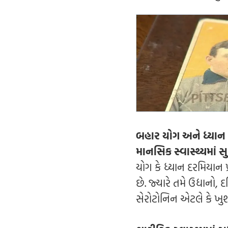
બહાર યોગ અને ધ્યાન
માનસિક સ્વાસ્થ્યમાં સ
યોગ કે ધ્યાન દરમિયાન
છે. જ્યારે તમે ઉદ્યાનો,
સેરોટોનિન એટલે કે ખુશીન