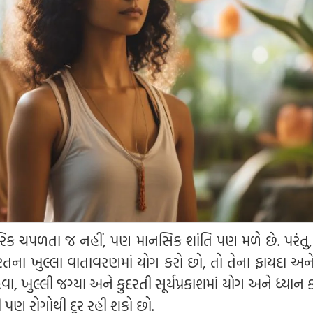
રિક ચપળતા જ નહીં, પણ માનસિક શાંતિ પણ મળે છે. પરંતુ, શ
દરતના ખુલ્લા વાતાવરણમાં યોગ કરો છો, તો તેના ફાયદા અ
વા, ખુલ્લી જગ્યા અને કુદરતી સૂર્યપ્રકાશમાં યોગ અને ધ્યાન
ી પણ રોગોથી દૂર રહી શકો છો.