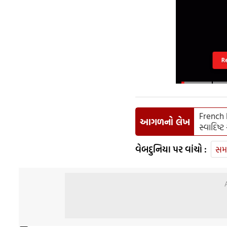
R
French F
આગળનો લેખ
સ્વાદિષ્ટ 
વેબદુનિયા પર વાંચો :
સમ