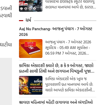
વરસાદમાં ઇલેક્ટ્રિક સ્કૂટર ચલાવવું
ઓપ્શનલ પ્રેક્ટિકલ ટ્રેનિંગ (OPT)
સલામત માનવામાં આવે છે, કારણ કે
લડવાની
કાર્યક્રમને બંધ કરવાની પણ
આધુનિક ઇવી વોટરપ્રૂફ ટેકનોલોજી
કરવાથી
ભલામણ કરવામાં આવી છે.
સાથે આવે છે
ધર્મ
Aaj Nu Panchang- આજનુ પંચાગ - 7 ઓગસ્ટ
2026
આજનુ પંચાગ - 7 ઓગસ્ટ 2026
ઘાટીયા
સૂર્યોદય - 05:49 AM સૂર્યાસ્ત -
06:59 PM 7 ઓગસ્ટ, 2026
શુક્રવાર આષાઢ વદ નોમ - વિક્રમ
સંવત 2082
કામિકા એકાદશી ક્યારે છે, 8 કે 9 ઓગસ્ટ, જાણો
વ્રતની સાચી તિથી અને ભગવાન વિષ્ણુની પૂજાનું
શુભ મુહૂર્ત
કામિકા એકાદશી એક ખૂબ જ
પુણ્યશાળી વ્રત માનવામાં આવે છે.
ચાલો આપણે કામિકા એકાદશીની
ચોક્કસ તારીખ અને આ દિવસે પૂજા
કરવાનો શુભ સમય જાણીએ.
શ્રાવણ મહિનામાં મહેંદી લગાવવા અને બંગડીઓ