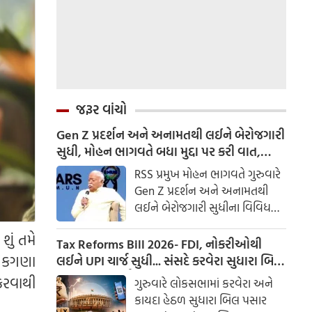
જરૂર વાંચો
Gen Z પ્રદર્શન અને અનામતથી લઈને બેરોજગારી
સુધી, મોહન ભાગવતે બધા મુદ્દા પર કરી વાત,
વાંચો મહત્વનું નિવેદન
RSS પ્રમુખ મોહન ભાગવતે ગુરુવારે
Gen Z પ્રદર્શન અને અનામતથી
લઈને બેરોજગારી સુધીના વિવિધ
મુદ્દાઓ પર વાત કરી. ભાગવત
ું તમે
મુંબઈમાં એક કાર્યક્રમમાં વિદ્યાર્થીઓ
Tax Reforms Bill 2026- FDI, નોકરીઓથી
સાથે વાતચીત કરી રહ્યા હતા. ચાલો
નેકગણા
લઈને UPI ચાર્જ સુધી... સંસદે કરવેરા સુધારા બિલ
તેમના મુખ્ય નિવેદનો પર એક નજર
2026 પસાર કર્યું; જાણો શું બદલાય છે
 કરવાથી
ગુરુવારે લોકસભામાં કરવેરા અને
કરીએ.
કાયદા હેઠળ સુધારા બિલ પસાર