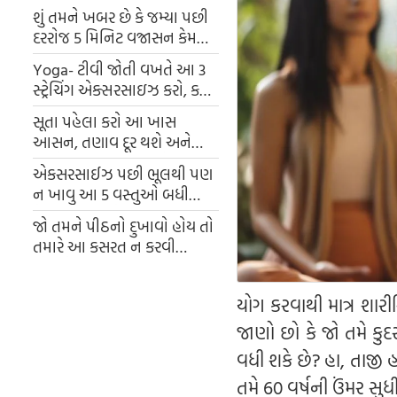
શું તમને ખબર છે કે જમ્યા પછી
દરરોજ 5 મિનિટ વજ્રાસન કેમ
કરવું જોઈએ?
Yoga- ટીવી જોતી વખતે આ 3
સ્ટ્રેચિંગ એક્સરસાઇઝ કરો, કમર
અને કમરનો દુખાવો તમને
સૂતા પહેલા કરો આ ખાસ
પરેશાન કરશે નહીં અને શરીર
આસન, તણાવ દૂર થશે અને
લવચીક બનશે.
તમને જલ્દી ઊંઘ આવશે
એકસરસાઈઝ પછી ભૂલથી પણ
ન ખાવુ આ 5 વસ્તુઓ બધી
મેહનત થઈ શકે છે ખરાબ
જો તમને પીઠનો દુખાવો હોય તો
તમારે આ કસરત ન કરવી
જોઈએ.
યોગ કરવાથી માત્ર શારી
જાણો છો કે જો તમે કુ
વધી શકે છે? હા, તાજી હ
તમે 60 વર્ષની ઉંમર સુધ