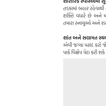
શારીરિક સ્વાસ્થ્યમાં સ
તડકામાં બહાર રહેવાથી
શક્તિ વધારે છે અને
તમારા સ્નાયુઓ અને શર
શાંત અને સલામત સ્થ
એવી જગ્યા પસંદ કરો જે
પાર્ક વિક્ષેપ પેદા કરી