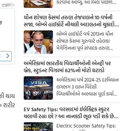
કરવામાં આવ્યું. આ બિલ પાછળ
સરકારનો ઉદ્દેશ્ય ભારતને વિદેશી
રોકાણ, ફેક્ટરીઓ અને વિદેશી
યૌન શોષણ કેસમાં તરુણ તેજપાલને 10 વર્ષની
ભંડોળ મેનેજરો માટે વધુ આકર્ષક
સજા, બોમ્બે હાઈકોર્ટે નીચલી અદાલતનો ચુકાદો
બનાવવાનો છે. જોકે, આ બિલ
પલટ્યો
બોમ્બે હાઈકોર્ટે વર્ષ 2013ના યૌન
સામાન્ય જનતા પર પણ અસર
શોષણ કેસમાં ગુરુવારે તહેલકા
કરશે. ચાલો આ બિલની વિગતવાર
મેગેઝિનના પૂર્વ સંપાદક તરુણ
ચર્ચા કરીએ.
તેજપાલને બળાત્કારનો દોષી ઠેરવતા
નીચલી અદાલત દ્વારા આપવામાં
અમેરિકામાં ભારતીય વિદ્યાર્થીઓની એન્ટ્રી પર
આવેલા નિર્દોષ જાહેર કરવાના
બ્રેક, સ્ટુડન્ટ વિઝામાં 62%નો મોટો ઘટાડો
ચુકાદાને રદ કરી દીધો છે.
અમેરિકામાં વર્ષ 2024-25 દરમિયાન
લગભગ 3 લાખ વિદેશી
વિદ્યાર્થીઓએ અભ્યાસ પૂર્ણ કર્યા
છી થાય
બાદ અસ્થાયી રોજગાર મેળવ્યો હતો,
ું શરીર
પરંતુ આ દરમિયાન સ્ટુડન્ટ વિઝાની
EV Safety Tips: વરસાદમાં ઈલેક્ટ્રિક સ્કુટર
સંખ્યામાં નોંધપાત્ર ઘટાડો થયો છે.
ચલાવી રહ્યા છો ? આ નાનકડી ભૂલ પડી શકે છે
એક નવા અહેવાલમાં આ માહિતી
ભારે .. જાણો સેફ્ટી ટિપ્સ
Electric Scooter Safety Tips:
સામે આવી છે. અહેવાલમાં