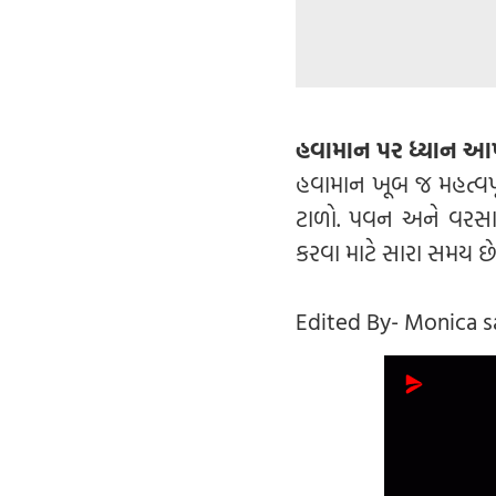
હવામાન પર ધ્યાન આ
હવામાન ખૂબ જ મહત્વપૂર
ટાળો. પવન અને વરસાદ
કરવા માટે સારા સમય છ
Edited By- Monica 