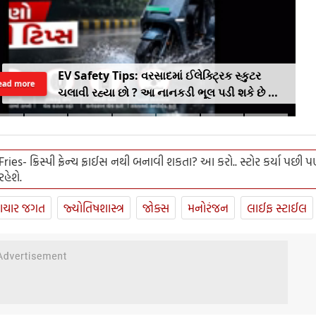
EV Safety Tips: વરસાદમાં ઈલેક્ટ્રિક સ્કુટર
ead more
ચલાવી રહ્યા છો ? આ નાનકડી ભૂલ પડી શકે છે ભારે
.. જાણો સેફ્ટી ટિપ્સ
ries- ક્રિસ્પી ફ્રેન્ચ ફ્રાઈસ નથી બનાવી શકતા? આ કરો.. સ્ટોર કર્યા પછી પ
રહેશે.
ાચાર જગત
જ્યોતિષશાસ્ત્ર
જોક્સ
મનોરંજન
લાઈફ સ્ટાઈલ