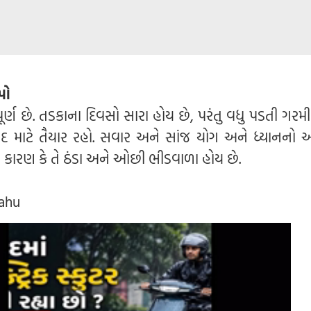
પો
્ણ છે. તડકાના દિવસો સારા હોય છે, પરંતુ વધુ પડતી ગરમી 
 માટે તૈયાર રહો. સવાર અને સાંજ યોગ અને ધ્યાનનો 
ે કારણ કે તે ઠંડા અને ઓછી ભીડવાળા હોય છે.
sahu