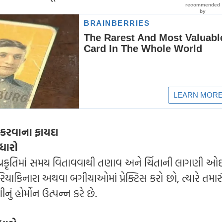
 કરવાના ફાયદા
ુધારો
 પ્રકૃતિમાં સમય વિતાવવાથી તણાવ અને ચિંતાની લાગણી ઓ
 દરિયાકિનારા અથવા બગીચાઓમાં પ્રેક્ટિસ કરો છો, ત્યારે તમાર
ું હોર્મોન ઉત્પન્ન કરે છે.