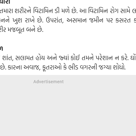
ુધારો
 તમારા શરીરને વિટામિન ડી મળે છે. આ વિટામિન રોગ સામે 
 મનને ખુશ રાખે છે. ઉપરાંત, અસમાન જમીન પર કસરત 
ીર મજબૂત બને છે.
ળ
 શાંત, સલામત હોય અને જ્યાં કોઈ તમને પરેશાન ન કરે. ઘોં
 શકે છે. કારના અવાજ, કૂતરાઓ કે ભીડ વગરની જગ્યા શોધો.