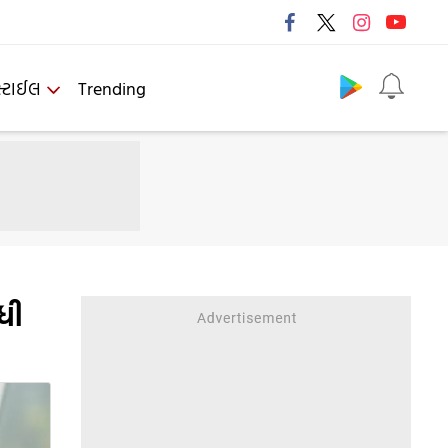
Follow us
્ટાઈલ
Trending
ુધી