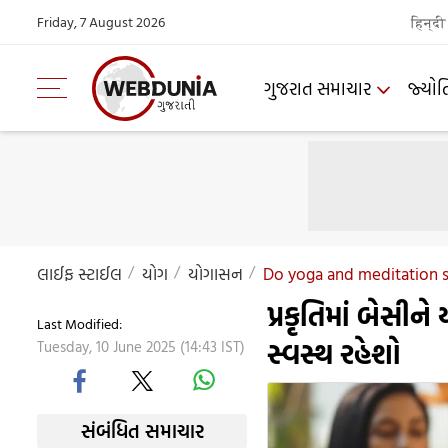
Friday, 7 August 2026
हिन्दी
ગુજરાત સમાચાર
જ્યોત
લાઈફ સ્ટાઈલ
યોગ
યોગાસન
Do yoga and meditation sit
પ્રકૃતિમાં બેસીન
Last Modified:
સ્વસ્થ રહેશો
Tuesday, 10 June 2025 (14:43 IST)
સંબંધિત સમાચાર