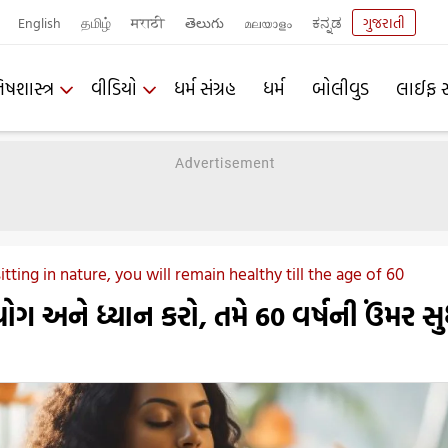
English
தமிழ்
मराठी
తెలుగు
മലയാളം
ಕನ್ನಡ
ગુજરાતી
િષશાસ્ત્ર
વીડિયો
ધર્મ સંગ્રહ
ધર્મ
બોલીવુડ
લાઈફ સ
ting in nature, you will remain healthy till the age of 60
ે યોગ અને ધ્યાન કરો, તમે 60 વર્ષની ઉંમર સ