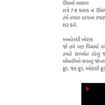
ઊંઘનો અભાવ
રાત્રે 7-8 કલાક ન ઊ
તમે તમારા હૃદયના સ્વા
શરૂ કરો.
અનહેલ્ધી ખોરાક
જો તમે પણ વિચાર્યા વ
તમારે સાવચેત રહેવું
બીમારીઓ થવાનું જોખમ અન
ફૂડ, જંક ફૂડ, ઓઇલી ફ