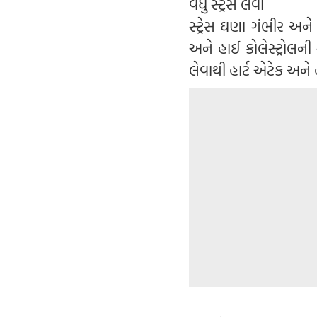
વધુ સ્ટ્રેસ લેવો
સ્ટ્રેસ ઘણા ગંભીર અન
અને હાઈ કોલેસ્ટ્રોલની
લેવાથી હાર્ટ એટેક અને 