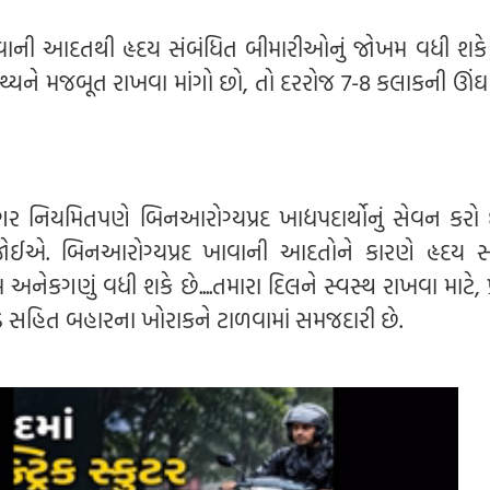
ંઘવાની આદતથી હૃદય સંબંધિત બીમારીઓનું જોખમ વધી શકે 
સ્થ્યને મજબૂત રાખવા માંગો છો, તો દરરોજ 7-8 કલાકની ઊંઘ 
ગર નિયમિતપણે બિનઆરોગ્યપ્રદ ખાદ્યપદાર્થોનું સેવન કરો 
 જોઈએ. બિનઆરોગ્યપ્રદ ખાવાની આદતોને કારણે હૃદય સ
ેકગણું વધી શકે છે....તમારા દિલને સ્વસ્થ રાખવા માટે, પ્
ૂડ સહિત બહારના ખોરાકને ટાળવામાં સમજદારી છે.