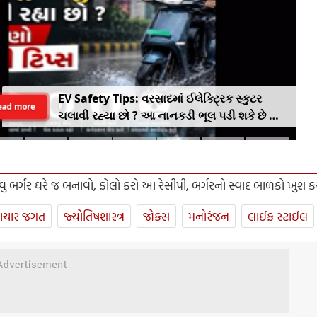
EV Safety Tips: વરસાદમાં ઈલેક્ટ્રિક સ્કુટર
ead more
ચલાવી રહ્યા છો ? આ નાનકડી ભૂલ પડી શકે છે ભારે
.. જાણો સેફ્ટી ટિપ્સ
ું બર્ગર ઘરે જ બનાવો, ફોલો કરો આ રેસીપી, બર્ગરનો સ્વાદ બાળકો ખુશ ક
ાચાર જગત
જ્યોતિષશાસ્ત્ર
જોક્સ
મનોરંજન
લાઈફ સ્ટાઈલ