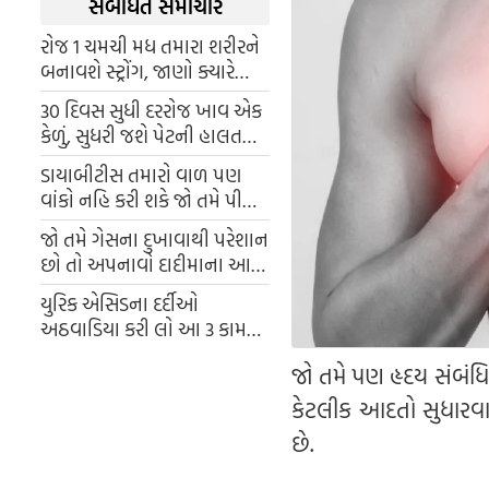
સંબંધિત સમાચાર
રોજ 1 ચમચી મધ તમારા શરીરને
બનાવશે સ્ટ્રોંગ, જાણો ક્યારે
અને કેવી રીતે ખાવું?
30 દિવસ સુધી દરરોજ ખાવ એક
કેળું, સુધરી જશે પેટની હાલત
અને અનેક રોગો થશે દૂર
ડાયાબીટીસ તમારો વાળ પણ
વાંકો નહિ કરી શકે જો તમે પીશો
આ કાઢો, કંટ્રોલમાં રહેશે બ્લડ
જો તમે ગેસના દુખાવાથી પરેશાન
શુગર લેવલ
છો તો અપનાવો દાદીમાના આ
ઘરેલું ઉપાય
યુરિક એસિડના દર્દીઓ
અઠવાડિયા કરી લો આ 3 કામ
કરો, સાંધામાં જમા થયેલ પ્યુરિન
જો તમે પણ હૃદય સંબંધ
થઈ જશે સાફ
કેટલીક આદતો સુધારવાની
છે.