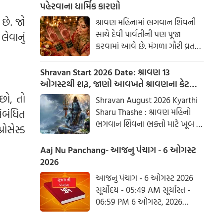
પહેરવાના ધાર્મિક કારણો
છે. જો
શ્રાવણ મહિનામાં ભગવાન શિવની
સાથે દેવી પાર્વતીની પણ પૂજા
લેવાનું
કરવામાં આવે છે. મંગળા ગૌરી વ્રત
અને હરિયાળી તીજ જેવા પ્રસંગોએ
મહેંદી લગાવવી અને લીલા રંગના
Shravan Start 2026 Date: શ્રાવણ 13
કપડાં પહેરવા એ પતિના લાંબા
ઓગસ્ટથી શરૂ, જાણો આવખતે શ્રાવણના કેટલા
આયુષ્ય અને સુખી દામ્પત્ય જીવન
સોમવાર રહેશે
છો, તો
Shravan August 2026 Kyarthi
માટે શુભ માનવામાં આવે છે.
Sharu Thashe : શ્રાવણ મહિનો
ંબંધિત
આપણી પરંપરાઓમાં, સ્ત્રીઓને
ભગવાન શિવના ભક્તો માટે ખૂબ જ
રોસેસ્ડ
પ્રકૃતિનું સ્વરૂપ માનવામાં આવે છે.
ખાસ છે. આ મહિનામાં ભગવાન
શિવની પૂજા કરવાથી ઈચ્છાઓ
Aaj Nu Panchang- આજનુ પંચાગ - 6 ઓગસ્ટ
ઝડપથી પૂર્ણ થાય છે. ધાર્મિક
2026
માન્યતાઓ અનુસાર, ભગવાન શિવે
આજનુ પંચાગ - 6 ઓગસ્ટ 2026
આ મહિનામાં દેવી પાર્વતીને પોતાની
સૂર્યોદય - 05:49 AM સૂર્યાસ્ત -
પત્ની તરીકે સ્વીકાર્યા હતા. ચાલો
06:59 PM 6 ઓગસ્ટ, 2026
જાણીએ કે આ વર્ષે શ્રાવણમાં કેટલા
ગુરૂવાર આષાઢ વદ આઠમ - વિક્રમ
સોમવાર હશે.