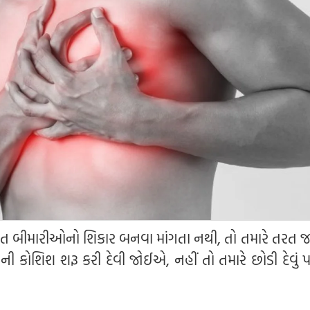
િત બીમારીઓનો શિકાર બનવા માંગતા નથી, તો તમારે તરત જ
 કોશિશ શરૂ કરી દેવી જોઈએ, નહીં તો તમારે છોડી દેવું પ