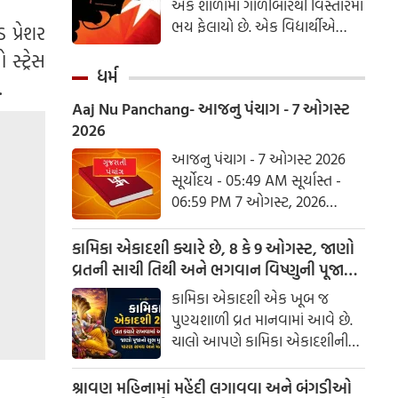
એક શાળામાં ગોળીબારથી વિસ્તારમાં
ભય ફેલાયો છે. એક વિદ્યાર્થીએ
પ્રેશર
ગોળીબાર કર્યો હોવાના અહેવાલ છે,
્ટ્રેસ
જેમાં આશરે 20 વિદ્યાર્થીઓ ઘાયલ
ધર્મ
.
થયા છે અને એક શિક્ષકનું મોત થયું
Aaj Nu Panchang- આજનુ પંચાગ - 7 ઓગસ્ટ
છે. પ્લાય બેંગ પોલીસ ચીફ
2026
લેફ્ટનન્ટ કર્નલ પાસાકોર્ન
ચૈતાવિવોંગે ગોળીબારની પુષ્ટિ કરી છે
આજનુ પંચાગ - 7 ઓગસ્ટ 2026
અને જણાવ્યું છે કે ગોળીબાર
સૂર્યોદય - 05:49 AM સૂર્યાસ્ત -
નોન્થાબુરી પ્રાંતના બાંગ ક્રુઈ
06:59 PM 7 ઓગસ્ટ, 2026
જિલ્લામાં આવેલી શાળામાં થયો હતો.
શુક્રવાર આષાઢ વદ નોમ - વિક્રમ
સંવત 2082
કામિકા એકાદશી ક્યારે છે, 8 કે 9 ઓગસ્ટ, જાણો
વ્રતની સાચી તિથી અને ભગવાન વિષ્ણુની પૂજાનું
શુભ મુહૂર્ત
કામિકા એકાદશી એક ખૂબ જ
પુણ્યશાળી વ્રત માનવામાં આવે છે.
ચાલો આપણે કામિકા એકાદશીની
ચોક્કસ તારીખ અને આ દિવસે પૂજા
કરવાનો શુભ સમય જાણીએ.
શ્રાવણ મહિનામાં મહેંદી લગાવવા અને બંગડીઓ