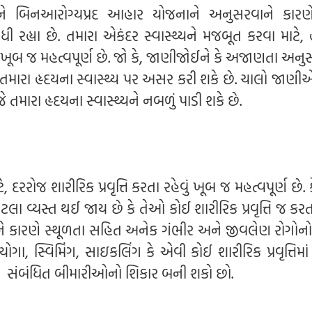
 બિનઆરોગ્યપ્રદ આહાર યોજનાને અનુસરવાને કારણે
ી રહ્યા છે. તમારા એકંદર સ્વાસ્થ્યને મજબૂત કરવા માટે, 
ી ખૂબ જ મહત્વપૂર્ણ છે. જો કે, જાણીજોઈને કે અજાણતા અનુ
મારા હૃદયના સ્વાસ્થ્ય પર અસર કરી શકે છે. ચાલો જાણ
તમારા હૃદયના સ્વાસ્થ્યને નબળું પાડી શકે છે.
ે, દરરોજ શારીરિક પ્રવૃત્તિ કરતા રહેવું ખૂબ જ મહત્વપૂર્ણ છે.
લા વ્યસ્ત થઈ જાય છે કે તેઓ કોઈ શારીરિક પ્રવૃત્તિ જ કર
 કારણે સ્થૂળતા સહિત અનેક ગંભીર અને જીવલેણ રોગોન
 યોગા, સ્વિમિંગ, સાઇકલિંગ કે એવી કોઈ શારીરિક પ્રવૃત્તિમ
ર્ટ સંબંધિત બીમારીઓનો શિકાર બની શકો છો.