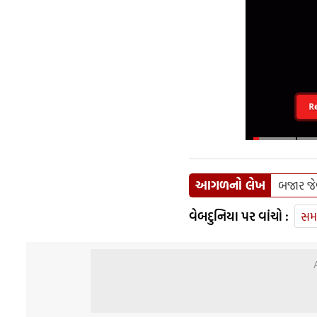
R
આગળનો લેખ
બજાર જેવ
વેબદુનિયા પર વાંચો :
સમ