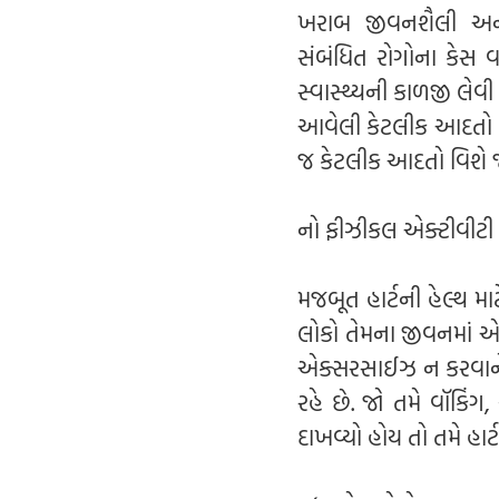
ખરાબ જીવનશૈલી અને
સંબંધિત રોગોના કેસ વધ
સ્વાસ્થ્યની કાળજી લેવ
આવેલી કેટલીક આદતો ત
જ કેટલીક આદતો વિશે જે 
નો ફીઝીકલ એક્ટીવીટી
મજબૂત હાર્ટની હેલ્થ માટ
લોકો તેમના જીવનમાં એટ
એક્સરસાઈઝ ન કરવાને
રહે છે. જો તમે વૉકિંગ,
દાખવ્યો હોય તો તમે હા