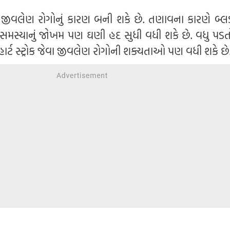
ે જીવલેણ રોગોનું કારણ બની શકે છે. તણાવના કારણે બ્લડ 
 સમસ્યાનું જોખમ પણ ઘણી હદ સુધી વધી શકે છે. વધુ પડતો સ
હાર્ટ સ્ટ્રોક જેવા જીવલેણ રોગોની શક્યતાઓ પણ વધી શકે છે