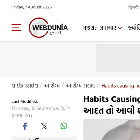
Friday, 7 August 2026
हिन्दी
ગુજરાત સમાચાર
જ્યોત
લાઈફ સ્ટાઈલ
આરોગ્ય
આરોગ્ય સલાહ
Habits causing he
Habits Causin
Last Modified:
આદત તો આવી શકે
Thursday, 12 September 2024
(09:10 IST)