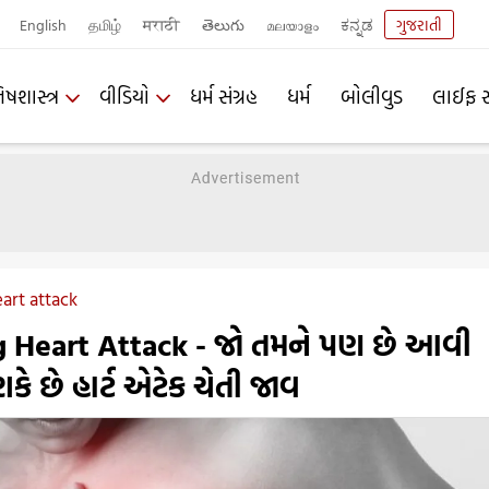
English
தமிழ்
मराठी
తెలుగు
മലയാളം
ಕನ್ನಡ
ગુજરાતી
િષશાસ્ત્ર
વીડિયો
ધર્મ સંગ્રહ
ધર્મ
બોલીવુડ
લાઈફ સ
art attack
g Heart Attack - જો તમને પણ છે આવી
 છે હાર્ટ એટેક ચેતી જાવ