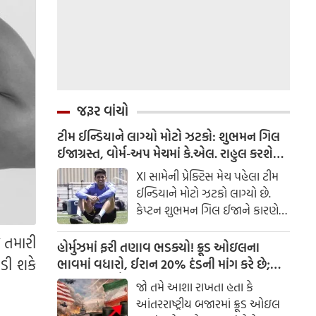
જરૂર વાંચો
ટીમ ઈન્ડિયાને લાગ્યો મોટો ઝટકો: શુભમન ગિલ
ઈજાગ્રસ્ત, વોર્મ-અપ મેચમાં કે.એલ. રાહુલ કરશે
કપ્તાની
XI સામેની પ્રેક્ટિસ મેચ પહેલા ટીમ
ઈન્ડિયાને મોટો ઝટકો લાગ્યો છે.
કેપ્ટન શુભમન ગિલ ઈજાને કારણે
ટીમનું નેતૃત્વ કરી રહ્યો નથી.
 તમારી
હોર્મુઝમાં ફરી તણાવ ભડક્યો! ક્રૂડ ઓઇલના
ડી શકે
ભાવમાં વધારો, ઈરાન 20% દંડની માંગ કરે છે;
ભારત માટે ચિંતા કેમ વધી રહી છે?
જો તમે આશા રાખતા હતા કે
આંતરરાષ્ટ્રીય બજારમાં ક્રૂડ ઓઇલ