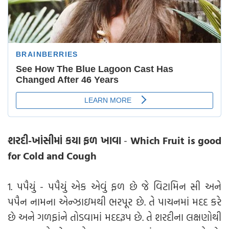
શરદી-ખાંસીમાં કયા ફળ ખાવા
-
Which Fruit is good
for Cold and Cough
1. પપૈયું - પપૈયું એક એવું ફળ છે જે વિટામિન સી અને
પપૈન નામના એન્ઝાઇમથી ભરપૂર છે. તે પાચનમાં મદદ કરે
છે અને ગળફાંને તોડવામાં મદદરૂપ છે. તે શરદીના લક્ષણોથી