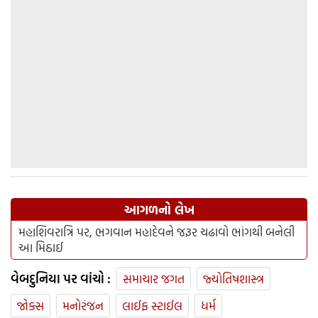
આગળનો લેખ
મહાશિવરાત્રિ પર, ભગવાન મહાદેવને જરૂર ચઢાવો ભાંગથી બનેલી
આ મિઠાઈ
વેબદુનિયા પર વાંચો :
સમાચાર જગત
જ્યોતિષશાસ્ત્ર
જોક્સ
મનોરંજન
લાઈફ સ્ટાઈલ
ધર્મ