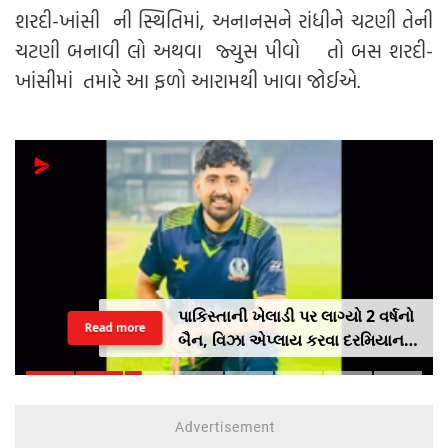
શરદી-ખાંસી ની સ્થિતિમાં, અનાનસને રાંધીને ચટણી તેની
ચટણી બનાવી લો અથવા જ્યુસ પીવો તો બસ શરદી-
ખાંસીમાં તમારે આ ફળો આરામથી ખાવા જોઈએ.
પાકિસ્તાની ખેલાડી પર લાગ્યો 2 વર્ષનો
Read more
બૈન, વિઝા એપ્લાય કરવા દરમિયાન
આપી ખોટી માહિતી