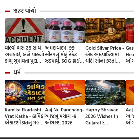
જરૂર વાંચો
વોલ્વો બસ ટ્રક સાથે
અમદાવાદમાં કફ
Gold Silver Price -
Gas Cy
અથડાઈ, બંને વાહનો
સીરપનું મોટું રેકેટ
એક અઠવાડિયામાં
Hike A
કાબુ ગુમાવતા પુલ
ઝડપાયું, SOG ક્રાઈમ
ચાંદી સોના કરતાં
ઓગસ્ટ
પરથી નીચે પડી ગયા,
બ્રાન્ચે 60 લાખનો
બમણી ચમકે છે!
રૂપિયાન
ધર્મ
40 મુસાફરો ઘાયલ,
જથ્થો જપ્ત કર્યો
આવતા અઠવાડિયે
2900 ર
10 ગંભીર - વિડિઓ
સોનું સસ્તું થશે કે
મળશે!
મોંઘું? જાણો.
તાત્કાલ
Kamika Ekadashi
Aaj Nu Panchang-
Happy Shravan
Aaj N
Vrat Katha - કામિકા
આજનુ પંચાગ -9
2026 Wishes In
આજનુ 
એકાદશી વ્રતનુ મહત્વ
ઓગસ્ટ, 2026
Gujarati:
ઓગસ્ટ
અને વ્રત કથા
સ્નેહીજનોને મોકલી
આપો શ્રાવણ