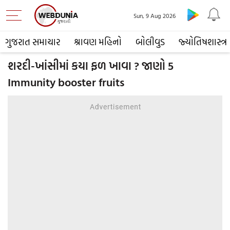
Sun, 9 Aug 2026
ગુજરાત સમાચાર
શ્રાવણ મહિનો
બોલીવુડ
જ્યોતિષશાસ્ત્ર
શરદી-ખાંસીમાં કયા ફળ ખાવા ? જાણો 5
Immunity booster fruits