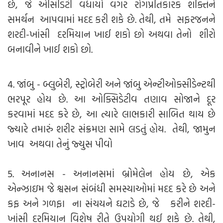
છે, જે એસિડિટી વધાર્યા વગર રોગપ્રતિકારક શક્તિને
સમર્થન આપવામાં મદદ કરી શકે છે. તેથી, તમે સફરજનને
શરદી-ખાંસી દરમિયાન ખાઈ શકો છો અથવા તેનો શીરો
બનાવીને ખાઈ શકો છો.
4. જાંબુ - બ્લુબેરી, સ્ટ્રોબેરી અને જાંબુ એન્ટીઓક્સીડેન્ટથી
ભરપૂર હોય છે. આ ઓક્સિડેટીવ તણાવ સોજાને દૂર
કરવામાં મદદ કરે છે, આ ત્યારે લાભકારી સાબિત થાય છે
જ્યારે તમારું શરીર સંક્રમણ સામે લડતું હોય. તેથી, જામુન
ખાવ અથવા તેનું જ્યુસ પીવો
5. અનાનસ - અનાનસમાં બ્રોમેલેન હોય છે, એક
એન્ઝાઇમ જે શ્વસન સંબંધી સમસ્યાઓમાં મદદ કરે છે અને
કફ અને ગળફા ના સંચયને ઘટાડે છે, જે કરીને શરદી-
ખાંસી દરમિયાન વિશેષ રીતે ઉપયોગી થઈ શકે છે. તેથી,