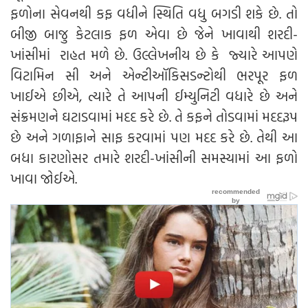
ફળોના સેવનથી કફ વધીને સ્થિતિ વધુ બગડી શકે છે. તો
બીજી બાજુ કેટલાક ફળ એવા છે જેને ખાવાથી શરદી-
ખાંસીમાં રાહત મળે છે. ઉલ્લેખનીય છે કે જ્યારે આપણે
વિટામિન સી અને એન્ટીઑકિસડન્ટોથી ભરપૂર ફળ
ખાઈએ છીએ, ત્યારે તે આપની ઈમ્યુનિટી વધારે છે અને
સંક્રમણને ઘટાડવામાં મદદ કરે છે. તે કફને તોડવામાં મદદરૂપ
છે અને ગળાફાને સાફ કરવામાં પણ મદદ કરે છે. તેથી આ
બધા કારણોસર તમારે શરદી-ખાંસીની સમસ્યામાં આ ફળો
ખાવા જોઈએ.