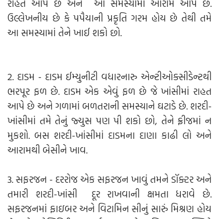
રાહત આપે છે અને આ સમસ્યામાં આરામ આપે છે.
ઉલ્લેખનીય છે કે પપૈયાની પ્રકૃતિ ગરમ હોય છે તેથી તમે
આ સમસ્યામાં તેને ખાઈ શકો છો.
2. દાડમ - દાડમ ઈમ્યુનીટી વધારનારુ એન્ટીઓક્સીડેન્ટથી
ભરપૂર ફળ છે. દાડમ એક એવું ફળ છે જે ખાંસીમાં રાહત
આપે છે અને ગળામાં બળતરાની સમસ્યાને ઘટાડે છે. શરદી-
ખાંસીમાં તમે તેનું જ્યુસ પણ પી શકો છો, તેને ફ્રીજમાં ન
મુકશો. બસ શરદી-ખાંસીમાં દાડમના દાણા કાઢી લો અને
આરામથી બેસીને ખાવ.
3. સફરજન - દરરોજ એક સફરજન ખાવું તમને ડૉક્ટર અને
તમારી શરદી-ખાંસી દૂર રાખવાની ક્ષમતા ધરાવે છે.
સફરજનમાં ફાઇબર અને વિટામિન સીનું સારું મિશ્રણ હોય