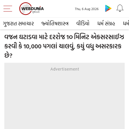
Thu, 6 Aug 2026
ગુજરાત સમાચાર
જ્યોતિષશાસ્ત્ર
વીડિયો
ધર્મ સંગ્રહ
ધર્
વજન ઘટાડવા માટે દરરોજ 1૦ મિનિટ એકસરસાઈઝ
કરવી કે 10,000 પગલાં ચાલવું, કયું વધુ અસરકારક
છે?