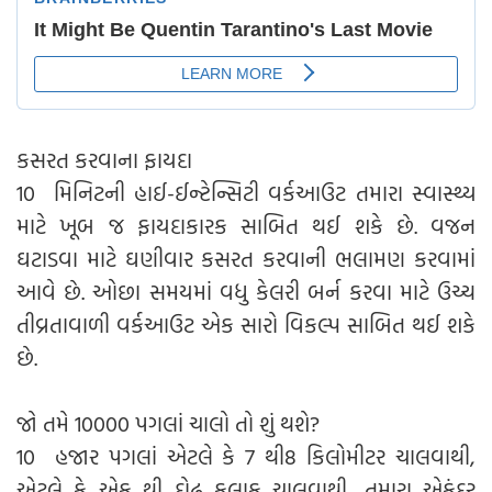
કસરત કરવાના ફાયદા
10 મિનિટની હાઈ-ઈન્ટેન્સિટી વર્કઆઉટ તમારા સ્વાસ્થ્ય
માટે ખૂબ જ ફાયદાકારક સાબિત થઈ શકે છે. વજન
ઘટાડવા માટે ઘણીવાર કસરત કરવાની ભલામણ કરવામાં
આવે છે. ઓછા સમયમાં વધુ કેલરી બર્ન કરવા માટે ઉચ્ચ
તીવ્રતાવાળી વર્કઆઉટ એક સારો વિકલ્પ સાબિત થઈ શકે
છે.
જો તમે 10000 પગલાં ચાલો તો શું થશે?
10 હજાર પગલાં એટલે કે 7 થી8 કિલોમીટર ચાલવાથી,
એટલે કે એક થી દોઢ કલાક ચાલવાથી, તમારા એકંદર