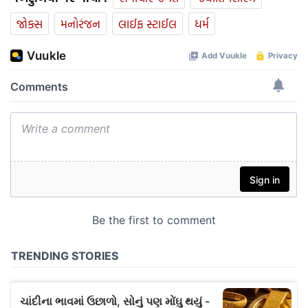
જોક્સ
મનોરંજન
લાઈફ સ્ટાઈલ
ધર્મ