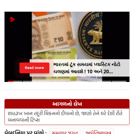
ભારતમાં ટૂંક સમયમાં પ્લાસ્ટિક નોટો
Read more
ચલણમાં આવશે ! 10 અને 20
રૂપિયાની નોટથી થશે શરૂઆત,
જાણો શુ થશે ફાયદો
આગળનો લેખ
શાહરૂખ ખાન તંદૂરી ચિકનનો દીવાનો છે, જાણો તેને ઘરે દેશી રીતે
બનાવવાની ટિપ્સ
વેબદુનિયા પર વાંચો :
સમાચાર જગત
જ્યોતિષશાસ્ત્ર