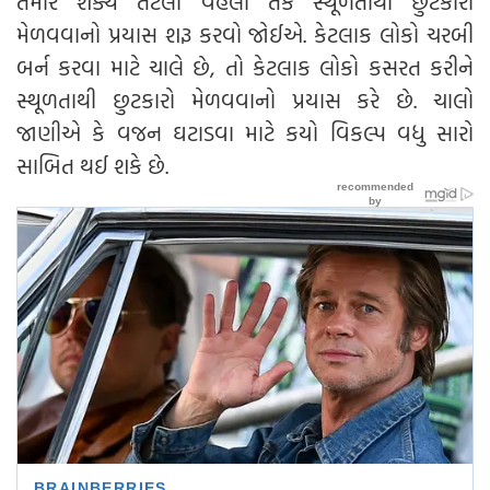
તમારે શક્ય તેટલી વહેલી તકે સ્થૂળતાથી છુટકારો
મેળવવાનો પ્રયાસ શરૂ કરવો જોઈએ. કેટલાક લોકો ચરબી
બર્ન કરવા માટે ચાલે છે, તો કેટલાક લોકો કસરત કરીને
સ્થૂળતાથી છુટકારો મેળવવાનો પ્રયાસ કરે છે. ચાલો
જાણીએ કે વજન ઘટાડવા માટે કયો વિકલ્પ વધુ સારો
સાબિત થઈ શકે છે.