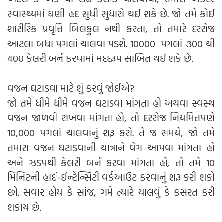
સ્વાસ્થ્યમાં ઘણી હદ સુધી સુધારો થઈ શકે છે. જો તમે કોઈ
શારીરિક પ્રવૃત્તિ બિલકુલ નથી કરતા, તો તમારે દરરોજ
આટલા બધા પગલાં ચાલવા પડશે. 10000 પગલાં ૩00 થી
400 કેલરી બર્ન કરવામાં મદદરૂપ સાબિત થઈ શકે છે.
વજન ઘટાડવા માટે શું કરવું જોઈએ?
જો તમે ધીમે ધીમે વજન ઘટાડવા માંગતા હો અથવા સ્વસ્થ
વજન જાળવી રાખવા માંગતા હો, તો દરરોજ નિયમિતપણે
10,000 પગલાં ચાલવાનું શરૂ કરો. તે જ સમયે, જો તમે
તમારા વજન ઘટાડવાની યાત્રાને વેગ આપવા માંગતા હો
અને ઝડપથી કેલરી બર્ન કરવા માંગતા હો, તો તમે 10
મિનિટની હાઈ-ઈન્ટેન્સિટી વર્કઆઉટ કરવાનું શરૂ કરી શકો
છો. સવાર હોય કે સાંજ, ગમે ત્યારે ચાલવું કે કસરત કરી
શકાય છે.