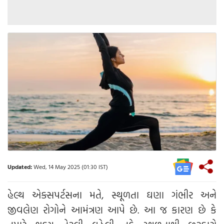
Updated:
Wed, 14 May 2025 (01:30 IST)
હેલ્થ એક્સપર્ટસના મતે, સ્થૂળતા ઘણા ગંભીર અને
જીવલેણ રોગોને આમંત્રણ આપે છે. આ જ કારણ છે કે