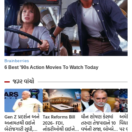
જરૂર વાંચો
Gen Z પ્રદર્શન અને
Tax Reforms Bill
યૌન શોષણ કેસમાં
અમેરિક
અનામતથી લઈને
2026- FDI,
તરુણ તેજપાલને 10
વિદ્યાર
બેરોજગારી સુધી,
નોકરીઓથી લઈને
વર્ષની સજા, બોમ્બે
પર બ્રેક