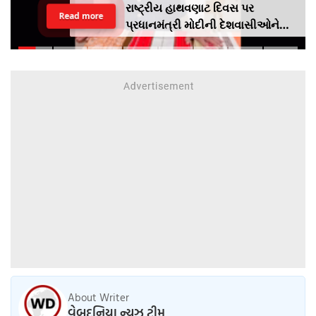
રાષ્ટ્રીય હાથવણાટ દિવસ પર
Read more
પ્રધાનમંત્રી મોદીની દેશવાસીઓને
અપીલૢ સ્થાનિક કપડાં પહેરો,
'GRWM' ટ્રેન્ડ ફોલો કરો
About Writer
વેબદુનિયા ન્યુઝ ટીમ