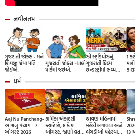
નવીનતમ
ગુજરાતી જોક્સ - મને
ઝી સ્ટુડિયોઝનું
1 કરોડ
શિવજી જેવા પતિ
ગુજરાતી જોક્સ -ચાલો
ગુજરાતી ફિલ્મ
મનીનુ શ
જોઈએ.
પાર્કમાં જઈએ.
ઇન્ડસ્ટ્રીમાં ભવ્ય
કાલરા ?
આગમન, સિદ્ધાર્થ
અને કે
ધર્મ
રાંદેરિયાની 'ટોમ એન્ડ
કરવાની
ચેરી' સાથે કરશે
શરૂઆત; ટ્રેલર થયું
રિલીઝ
Aaj Nu Panchang-
કામિકા એકાદશી
શ્રાવણ મહિનામાં
Shrav
આજનુ પંચાગ - 7
ક્યારે છે, 8 કે 9
મહેંદી લગાવવા અને
2026 D
ઓગસ્ટ 2026
ઓગસ્ટ, જાણો વ્રતની
બંગડીઓ પહેરવાના
13 ઓગ
સાચી તિથી અને
ધાર્મિક કારણો
જાણો