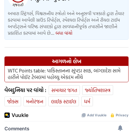
અમારા સ્ટ્રિંગર્સ, વિશ્વસનીય સ્ત્રોતો અને અનુભવી પત્રકારો દ્વારા તૈયાર
કરવામાં આવેલી ગ્રાઉંડ રિપોર્ટ્સ, સ્પેશ્યલ રિપોર્ટ્સ અને રીયલ ટાઈમ
અપડેટ્સને વરિષ્ઠ સંપાદકો દ્વારા સાવધાનીપૂર્વક તપાસીને જાણીને
પ્રકાશિત કરવામાં આવે છે....
બધા વાંચો
આગળનો લેખ
WTC Points table: પાકિસ્તાનના સૂંપડા સાફ, બાંગ્લાદેશ સામે
હારીને પોઈંટ ટેબલમાં પહોચ્યુ એકદમ નીચે
વેબદુનિયા પર વાંચો :
સમાચાર જગત
જ્યોતિષશાસ્ત્ર
જોક્સ
મનોરંજન
લાઈફ સ્ટાઈલ
ધર્મ