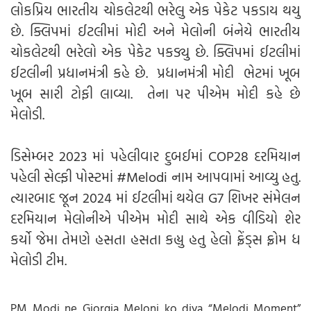
લોકપ્રિય ભારતીય ચોકલેટથી ભરેલુ એક પેકેટ પકડાય થયુ
છે. ક્લિપમાં ઈટલીમાં મોદી અને મેલોની બંનેયે ભારતીય
ચોકલેટથી ભરેલો એક પેકેટ પકડ્યુ છે. ક્લિપમાં ઈટલીમાં
ઈટલીની પ્રધાનમંત્રી કહે છે. પ્રધાનમંત્રી મોદી ભેટમાં ખૂબ
ખૂબ સારી ટોફી લાવ્યા. તેના પર પીએમ મોદી કહે છે
મેલોડી.
ડિસેમ્બર 2023 માં પહેલીવાર દુબઈમાં COP28 દરમિયાન
પહેલી સેલ્ફી પોસ્ટમાં #Melodi નામ આપવામાં આવ્યુ હતુ.
ત્યારબાદ જૂન 2024 માં ઈટલીમાં થયેલ G7 શિખર સંમેલન
દરમિયાન મેલોનીએ પીએમ મોદી સાથે એક વીડિયો શેર
કર્યો જેમા તેમણે હસતા હસતા કહ્યુ હતુ હેલો ફ્રેંડ્સ ફ્રોમ ધ
મેલોડી ટીમ.
PM Modi ne Giorgia Meloni ko diya “Melodi Moment”