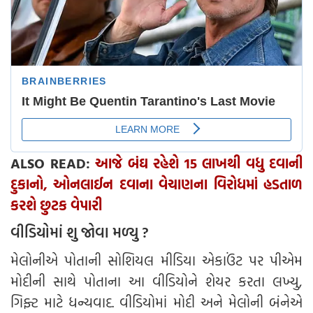
ALSO READ:
આજે બંઘ રહેશે 15 લાખથી વધુ દવાની
દુકાનો, ઓનલાઈન દવાના વેચાણના વિરોધમાં હડતાળ
કરશે છુટક વેપારી
વીડિયોમાં શુ જોવા મળ્યુ ?
મેલોનીએ પોતાની સોશિયલ મીડિયા એકાઉંટ પર પીએમ
મોદીની સાથે પોતાના આ વીડિયોને શેયર કરતા લખ્યુ,
ગિફ્ટ માટે ધન્યવાદ. વીડિયોમાં મોદી અને મેલોની બંનેએ