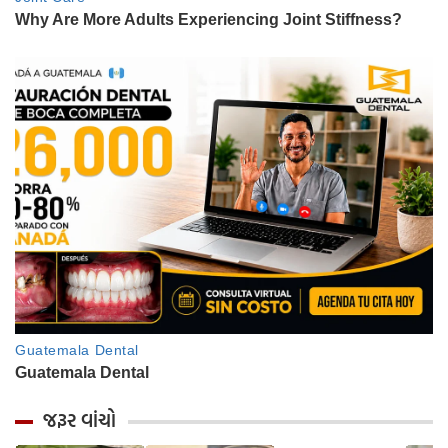
જરૂર વાંચો