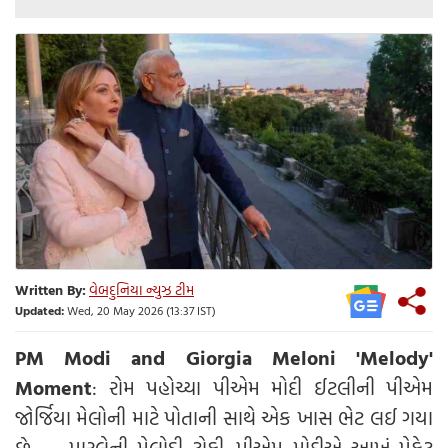
Written By:
વેબદુનિયા ન્યુઝ ટીમ
Updated:
Wed, 20 May 2026 (13:37 IST)
PM Modi and Giorgia Meloni 'Melody'
Moment
: રોમ પહોચ્યા પીએમ મોદી ઈટલીની પીએમ
જોર્જિયા મેલોની માટે પોતાની સાથે એક ખાસ ભેટ લઈ ગયા
છે. - પારલેની મેલોડી ટોફી. પીએમ મોદીએ આખું પેકેટ