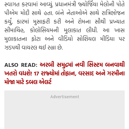
સ્વાગત કરવામાં આવ્યું. પ્રધાનમંત્રી જ્યોર્જિયા મેલોની પોતે
પીએમ મોદી સાથે હતા. બંને નેતાઓએ સાથે રાત્રિભોજન
કર્યું, કારમાં મુસાફરી કરી અને રોમના સૌથી પ્રખ્યાત
સીમાચિહ્ન, કોલોસિયમની મુલાકાત લીધી. આ ખાસ
મુલાકાતના ફોટા અને વીડિયો સોશિયલ મીડિયા પર
ઝડપથી વાયરલ થઈ રહ્યા છે.
ALSO READ:
અરબી સમુદ્રમાં નવી સિસ્ટમ બનવાથી
ખતરો વધશે! 17 રાજ્યોમાં તોફાન, વરસાદ અને ગરમીના
મોજા માટે ડબલ એલર્ટ