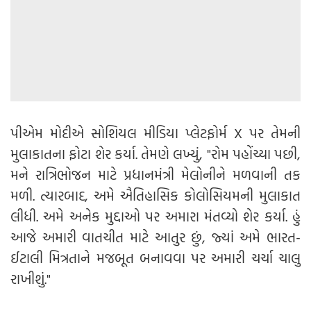
પીએમ મોદીએ સોશિયલ મીડિયા પ્લેટફોર્મ X પર તેમની
મુલાકાતના ફોટા શેર કર્યા. તેમણે લખ્યું, "રોમ પહોંચ્યા પછી,
મને રાત્રિભોજન માટે પ્રધાનમંત્રી મેલોનીને મળવાની તક
મળી. ત્યારબાદ, અમે ઐતિહાસિક કોલોસિયમની મુલાકાત
લીધી. અમે અનેક મુદ્દાઓ પર અમારા મંતવ્યો શેર કર્યા. હું
આજે અમારી વાતચીત માટે આતુર છું, જ્યાં અમે ભારત-
ઈટાલી મિત્રતાને મજબૂત બનાવવા પર અમારી ચર્ચા ચાલુ
રાખીશું."