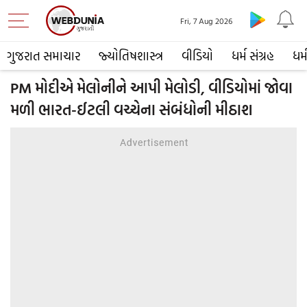
Fri, 7 Aug 2026
ગુજરાત સમાચાર
જ્યોતિષશાસ્ત્ર
વીડિયો
ધર્મ સંગ્રહ
ધર્
PM મોદીએ મેલોનીને આપી મેલોડી, વીડિયોમાં જોવા
મળી ભારત-ઈટલી વચ્ચેના સંબંધોની મીઠાશ