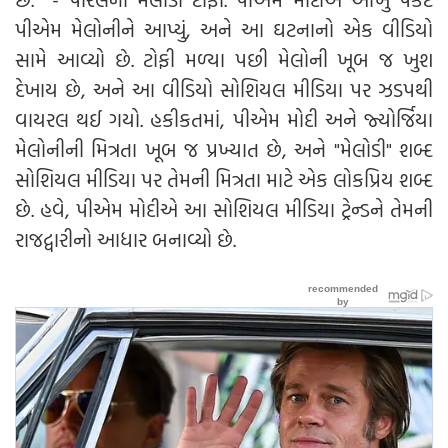
પીએમ મેલોનીને આપ્યું, અને આ ઘટનાનો એક વીડિયો
સામે આવ્યો છે. ટોફી મળ્યા પછી મેલોની ખૂબ જ ખુશ
દેખાય છે, અને આ વીડિયો સોશિયલ મીડિયા પર ઝડપથી
વાયરલ થઈ ગયો. હકીકતમાં, પીએમ મોદી અને જ્યોર્જિયા
મેલોનીની મિત્રતા ખૂબ જ પ્રખ્યાત છે, અને "મેલોડી" શબ્દ
સોશિયલ મીડિયા પર તેમની મિત્રતા માટે એક લોકપ્રિય શબ્દ
છે. હવે, પીએમ મોદીએ આ સોશિયલ મીડિયા ટ્રેન્ડને તેમની
રાજદ્વારીનો આધાર બનાવ્યો છે.