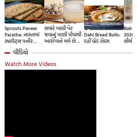
Sprouts Paneer
સવારે ખાલી પેટ
Baby 
Paratha: નાસ્તામાં
જવાનું પાણી પીવાથી
Dahi Bread Rolls:
2026-
સ્પ્રાઉટ્સ પનીર
આરોગ્યને મળે છે
દહીં બ્રેડ રોલ્સ
સૌથી 
પરાઠા બનાવો, તમને
ફાયદા... ચાલો
ટૂંકા ન
વીડિયો
પ્રોટીનનો ડબલ ડોઝ
જાણીએ તેના ફાયદા
ટોચના
મળશે
અને ઉપયોગ કરવાની
યાદી 
Watch More Videos
યોગ્ય રીત