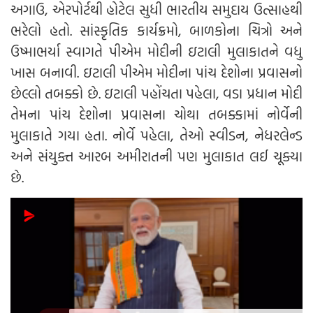
અગાઉ, એરપોર્ટથી હોટેલ સુધી ભારતીય સમુદાય ઉત્સાહથી
ભરેલો હતો. સાંસ્કૃતિક કાર્યક્રમો, બાળકોના ચિત્રો અને
ઉષ્માભર્યા સ્વાગતે પીએમ મોદીની ઇટાલી મુલાકાતને વધુ
ખાસ બનાવી. ઇટાલી પીએમ મોદીના પાંચ દેશોના પ્રવાસનો
છેલ્લો તબક્કો છે. ઇટાલી પહોંચતા પહેલા, વડા પ્રધાન મોદી
તેમના પાંચ દેશોના પ્રવાસના ચોથા તબક્કામાં નોર્વેની
મુલાકાતે ગયા હતા. નોર્વે પહેલા, તેઓ સ્વીડન, નેધરલેન્ડ
અને સંયુક્ત આરબ અમીરાતની પણ મુલાકાત લઈ ચૂક્યા
છે.