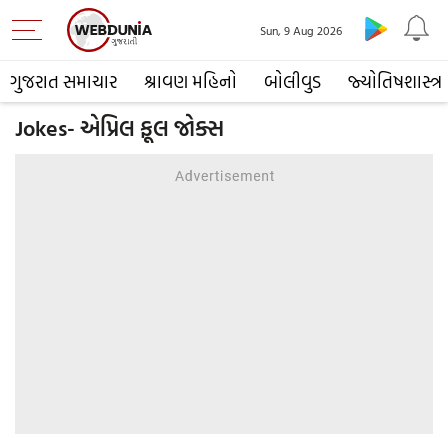
Sun, 9 Aug 2026
ગુજરાત સમાચાર
શ્રાવણ મહિનો
બોલીવુડ
જ્યોતિષશાસ્ત્ર
Jokes- એપ્રિલ ફૂલ જોક્સ