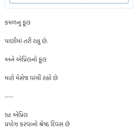
કમળનુ ફૂલ
પાણીમાં તરી રહ્યુ છે.
અને એપ્રિલનો ફૂલ
મારો મેસેજ વાંચી રહ્યો છે
----
1st એપ્રિલ
પ્રપોઝ કરવાનો શ્રેષ્ઠ દિવસ છે