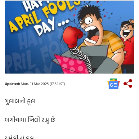
Updated:
Mon, 31 Mar 2025 (17:54 IST)
ગુલાબનો ફૂલ
બગીચામાં ખિલી રહ્યુ છે
ચમેલીનો ફૂલ