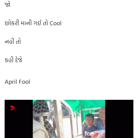
જો
છોકરી માની ગઈ તો Cool
નહી તો
કહી દેજે
April Fool