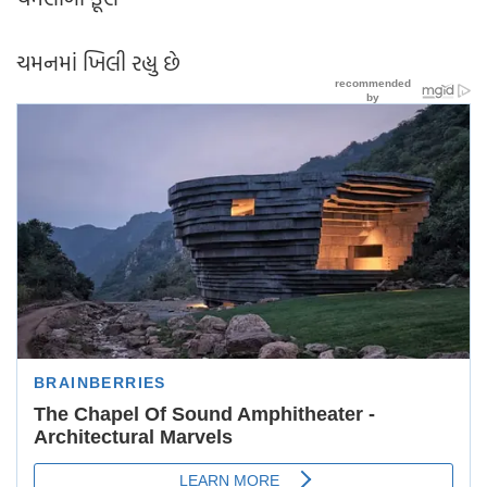
ચમનમાં ખિલી રહ્યુ છે