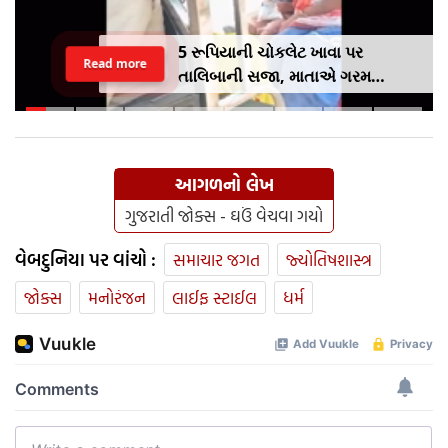
5 રૂપિયાની ચોકલેટ ખાવા પર
Read more
તાલિબાની સજા, માતાએ ગરમ
ચપ્પુથી પુત્રના પગમાં આપ્યો ડામ,
દરવાજા બંધ કરીને નીકળી ગઈ પાર્ટીમાં
આગળનો લેખ
ગુજરાતી જોક્સ - ઘઉં વેચવા ગયો
વેબદુનિયા પર વાંચો :
સમાચાર જગત
જ્યોતિષશાસ્ત્ર
જોક્સ
મનોરંજન
લાઈફ સ્ટાઈલ
ધર્મ