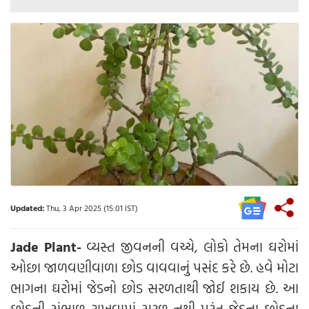
Updated:
Thu, 3 Apr 2025 (15:01 IST)
Jade Plant-
વ્યસ્ત જીવનની વચ્ચે, લોકો તેમના ઘરોમાં
ઓછા જાળવણીવાળા છોડ વાવવાનું પસંદ કરે છે. હવે મોટા
ભાગના ઘરોમાં જેડનો છોડ સરળતાથી જોઈ શકાય છે. આ
છોડની સંભાળ રાખવામાં સરળ નથી પરંતુ જેડના છોડના