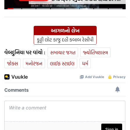
આ નાનકડી ભૂલ પડી શકે છે ભારે ..
જાણો સેફ્ટી ટિપ્સ
આગળનો લેખ
કુટ્ટી લોટ કાજુ દહી કબાબ રેસીપી
વેબદુનિયા પર વાંચો :
સમાચાર જગત
જ્યોતિષશાસ્ત્ર
જોક્સ
મનોરંજન
લાઈફ સ્ટાઈલ
ધર્મ