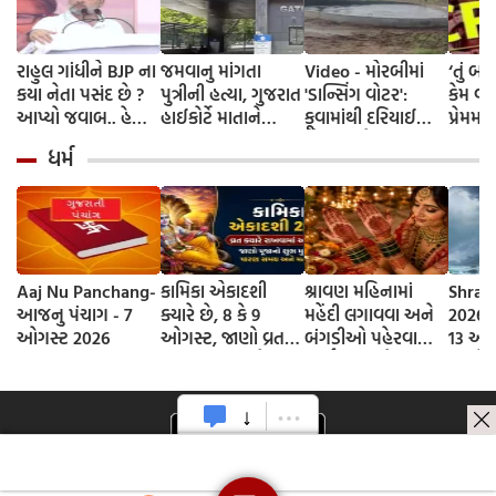
રાહુલ ગાંધીને BJP ના
જમવાનુ માંગતા
Video - મોરબીમાં
‘તું બી
કયા નેતા પસંદ છે ?
પુત્રીની હત્યા, ગુજરાત
'ડાન્સિંગ વોટર':
કેમ વાત
આપ્યો જવાબ.. હેલો
હાઈકોર્ટે માતાને
કૂવામાંથી દરિયાઈ
પ્રેમમા
અંકલ...
આપ્યા જામીન
મોજાંની જેમ ઊછળતાં
BCA વિદ
ધર્મ
પાણીએ લોકોમાં
ઘરમાં ગ
જગાડ્યું કુતૂહલ,
હત્યા
જાણો શુ કહે છે
વૈજ્ઞાનિક ?
Aaj Nu Panchang-
કામિકા એકાદશી
શ્રાવણ મહિનામાં
Shrav
આજનુ પંચાગ - 7
ક્યારે છે, 8 કે 9
મહેંદી લગાવવા અને
2026 D
ઓગસ્ટ 2026
ઓગસ્ટ, જાણો વ્રતની
બંગડીઓ પહેરવાના
13 ઓગ
સાચી તિથી અને
ધાર્મિક કારણો
જાણો
ભગવાન વિષ્ણુની
શ્રાવણ
પૂજાનું શુભ મુહૂર્ત
સોમવાર