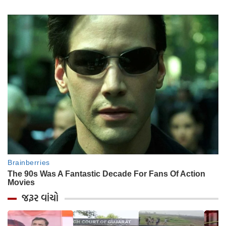
જરૂર વાંચો