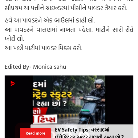
સૌપ્રથમ ચા પત્તીને ગ્રાઇન્ડરમાં પીસીને પાવડર તૈયાર કરો.
હવે આ પાવડરને એક બાઉલમાં કાઢી લો.
આ પાવડરને વાસણમાં નાખતા પહેલા, માટીને સારી રીતે
ખોદી લો.
આ પછી માટીમાં પાવડર મિક્સ કરો.
Edited By- Monica sahu
EV Safety Tips: વરસાદમાં
Read more
ઈલેક્ટ્રિક સ્કુટર ચલાવી રહ્યા છો ?