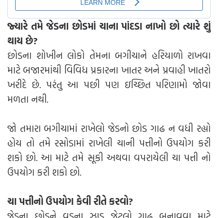
જ્યારે તમે જેડના છોડમાં ચાના પાંદડા નાખો છો ત્યારે શું
થાય છે?
છોડના શોખીન લોકો તેમના બગીચાને હરિયાળો રાખવા
માટે બજારમાંથી વિવિધ પ્રકારના ખાતર અને પ્રવાહી ખાતરો
ખરીદે છે. પરંતુ આ પછી પણ ઇચ્છિત પરિણામો જોવા
મળતા નથી.
જો તમારા બગીચામાં રાખેલો જેડનો છોડ ગાઢ ન વધી રહ્યો
હોય તો તમે રસોડામાં રાખેલી ચાની પત્તીનો ઉપયોગ કરી
શકો છો. આ માટે તમે સૂકી અથવા વપરાયેલી ચા પત્તી નો
ઉપયોગ કરી શકો છો.
ચા પત્તીનો ઉપયોગ કેવી રીતે કરવો?
જેડના છોડને વડના ઝાડ જેટલો ગાઢ બનાવવા માટે