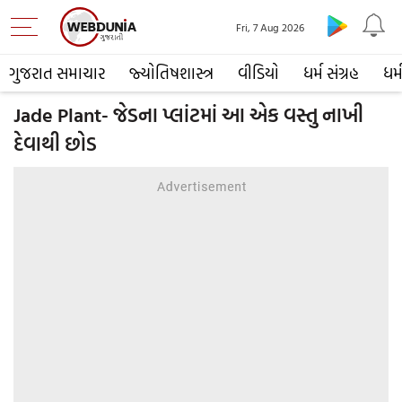
Fri, 7 Aug 2026
ગુજરાત સમાચાર
જ્યોતિષશાસ્ત્ર
વીડિયો
ધર્મ સંગ્રહ
ધર્
Jade Plant- જેડના પ્લાંટમાં આ એક વસ્તુ નાખી
દેવાથી છોડ