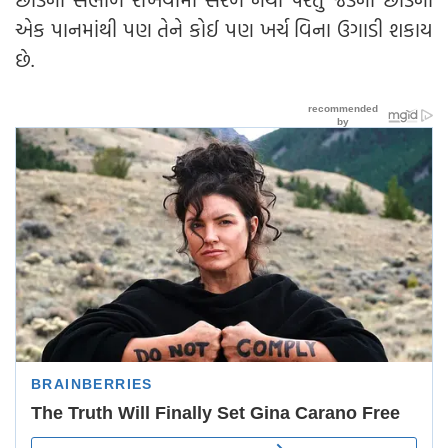
એક પાનમાંથી પણ તેને કોઈ પણ ખર્ચ વિના ઉગાડી શકાય
છે.