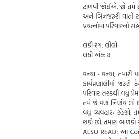
ટાળવી જોઈએ. જો તમે ઇ
અને બિનજરૂરી વાતો ટા
પ્રયત્નોમાં પરિવારનો 
લકી રંગ: લીલો
લકી અંક: 8
કન્યા - કન્યા, તમારી 
કાર્યપ્રણાલીમાં જરૂર
પરિવાર તરફથી વધુ પ્ર
તમે જે પણ નિર્ણય લો
વધુ વ્યવહારુ રહેશો.
શકો છો. તમારા બાળકો 
ALSO READ: આ Cookin