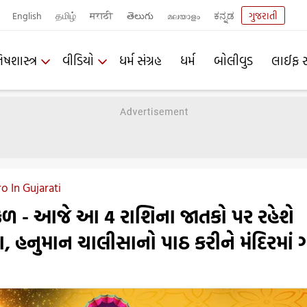
English
தமிழ்
मराठी
తెలుగు
മലയാളം
ಕನ್ನಡ
ગુજરાતી
િષશાસ્ત્ર
વીડિયો
ધર્મ સંગ્રહ
ધર્મ
બોલીવુડ
લાઈફ સ
o In Gujarati
ફળ - આજે આ 4 રાશિના જાતકો પર રહેશે
ા, હનુમાન ચાલીસાનો પાઠ કરીને મંદિરમાં 