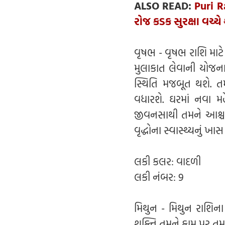
ALSO READ:
Puri R
રોજ કડક સુરક્ષા વચ્ચ
વૃષભ - વૃષભ રાશિ માટ
મુલાકાત લેવાની યોજ
સ્થિતિ મજબૂત થશે. ત
વધારશે. ઘરમાં નવા
જીવનસાથી તમને આશ્ચર્
વૃદ્ધોના સ્વાસ્થ્યનું ખા
લકી કલર: વાદળી
લકી નંબર: 9
મિથુન - મિથુન રાશિન
શક્તિ તમને કામ પર તમા