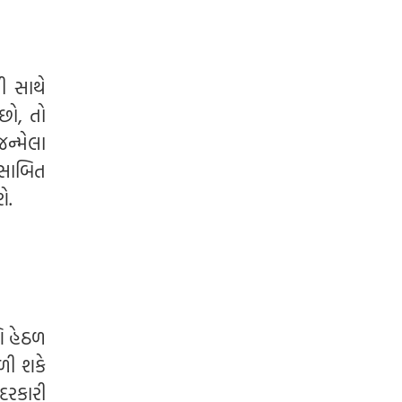
છે.
ી સાથે
છો, તો
ન્મેલા
 સાબિત
ે.
િ હેઠળ
ળી શકે
દરકારી