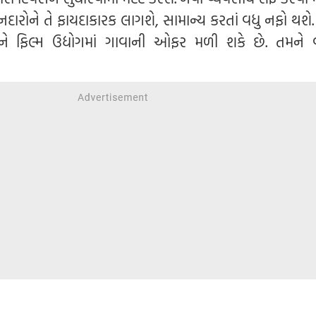
દારોને તે ફાયદાકારક લાગશે, સામાન્ય કરતાં વધુ નફો થશે.
ને ફિલ્મ ઉદ્યોગમાં ગાવાની ઓફર મળી શકે છે. તમને વ