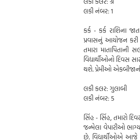
લકી કલર: ગ્રે
લકી નંબર: 1
કર્ક - કર્ક રાશિના 
પ્રવાસનું આયોજન કરી 
તમારા માતાપિતાની સ
વિદ્યાર્થીઓનો દિવસ સા
થશે. પ્રેમીઓ એકબીજા
લકી કલર: ગુલાબી
લકી નંબર: 5
સિંહ - સિંહ, તમારો દિ
જન્મેલા વેપારીઓ ભાગ
છે. વિદ્યાર્થીઓએ આજ