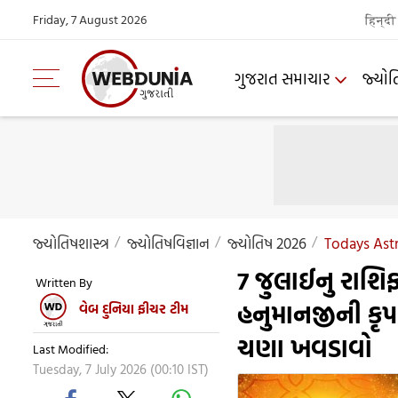
Friday, 7 August 2026
हिन्दी
ગુજરાત સમાચાર
જ્યોત
જ્યોતિષશાસ્ત્ર
જ્યોતિષવિજ્ઞાન
જ્યોતિષ 2026
Todays Astr
7 જુલાઈનુ રાશિ
Written By
હનુમાનજીની કૃપ
વેબ દુનિયા ફીચર ટીમ
ચણા ખવડાવો
Last Modified:
Tuesday, 7 July 2026 (00:10 IST)