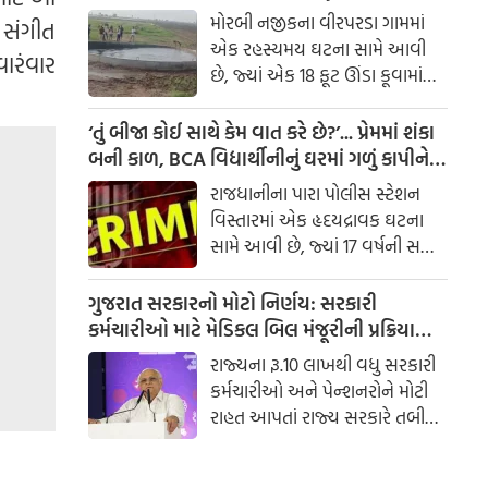
જગાડ્યું કુતૂહલ, જાણો શુ કહે છે વૈજ્ઞાનિક ?
મોરબી નજીકના વીરપરડા ગામમાં
 સંગીત
એક રહસ્યમય ઘટના સામે આવી
ારંવાર
છે, જ્યાં એક 18 ફૂટ ઊંડા કૂવામાં
છેલ્લા ચાર દિવસથી પાણી દરિયાના
મોજાંની જેમ સતત ઊછળી રહ્યું છે
‘તું બીજા કોઈ સાથે કેમ વાત કરે છે?’... પ્રેમમાં શંકા
બની કાળ, BCA વિદ્યાર્થીનીનું ઘરમાં ગળું કાપીને
હત્યા
રાજધાનીના પારા પોલીસ સ્ટેશન
વિસ્તારમાં એક હૃદયદ્રાવક ઘટના
સામે આવી છે, જ્યાં 17 વર્ષની સગીર
વિદ્યાર્થીનીની તેના જ ઘરમાં ગળું
કાપીને નિર્મમ હત્યા કરવામાં આવી
ગુજરાત સરકારનો મોટો નિર્ણય: સરકારી
હતી. ઘટના સમયે વિદ્યાર્થીની ઘરમાં
કર્મચારીઓ માટે મેડિકલ બિલ મંજૂરીની પ્રક્રિયા
એકલી હતી. પો
બની સરળ
રાજ્યના રૂ.10 લાખથી વધુ સરકારી
કર્મચારીઓ અને પેન્શનરોને મોટી
રાહત આપતાં રાજ્ય સરકારે તબીબી
ખર્ચની મંજૂરી સંબંધિત નાણાકીય
સત્તાઓમાં મહત્વપૂર્ણ સુધારો કર્યો