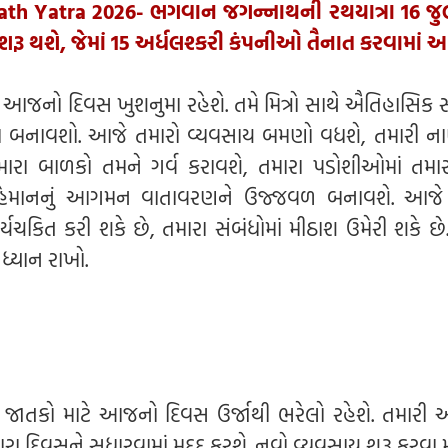
ath Yatra 2026- ભગવાન જગન્નાથની રથયાત્રા 16 જ
ે શરૂ થશે, જેમાં 15 અર્ધલશ્કરી કંપનીઓ તૈનાત કરવામાં 
ે આજનો દિવસ ખુશનુમા રહેશે. તમે મિત્રો સાથે ઐતિહાસિક 
ના બનાવશો. આજે તમારો વ્યવસાય બમણો વધશે, તમારી ન
મારા બાળકો તમને ગર્વ કરાવશે, તમારા પડોશીઓમાં તમાર
 મહેમાનનું આગમન વાતાવરણને ઉજ્જવળ બનાવશે. આજે
યચકિત કરી શકે છે, તમારા સંબંધોમાં મીઠાશ ઉમેરી શકે છે
સ ધ્યાન રાખો.
ા જાતકો માટે આજનો દિવસ ઉર્જાથી ભરેલો રહેશે. તમારી 
રા દિવસને સુધારવામાં મદદ કરશે. નવો વ્યવસાય શરૂ કરવા 