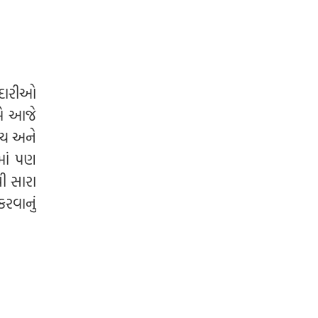
બદારીઓ
મે આજે
ાય અને
માં પણ
ી સારા
રવાનું