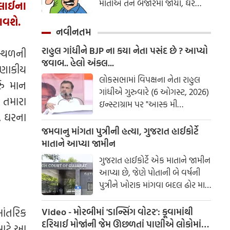
માતાએ તેને બજારમાં જોયો, ઘરે
ુલાઈના
આવતાની સાથે જ માતાએ તેની
આવશે.
દીકરીને ગુસ્સામાં બોલાવી મા-દીકરી,
નવીનતમ
તું ક્યાં છે?
રાહુલ ગાંધીને BJP ના કયા નેતા પસંદ છે ? આપ્યો
સ્થળની
જવાબ.. હેલો અંકલ...
ાણાકીય
લોકસભામાં વિપક્ષના નેતા રાહુલ
ું માન
ગાંધીએ ગુરુવારે (6 ઓગસ્ટ, 2026)
 તમારા
ઇન્સ્ટાગ્રામ પર "આસ્ક મી
. ઘરના
એનિથિંગ" સત્ર શરૂ કર્યું, જેનો હેતુ
Gen Z માં તેમની પહોંચ વધારવાનો
જમવાનુ માંગતા પુત્રીની હત્યા, ગુજરાત હાઈકોર્ટે
હતો.
માતાને આપ્યા જામીન
ગુજરાત હાઈકોર્ટે એક માતાને જામીન
આપ્યા છે, જેણે પોતાની બે વર્ષની
પુત્રીને ખોરાક માંગવા બદલ ઢોર માર
મારીને મોતને ઘાટ ઉતારી હતી.
આંતરિક
Video - મોરબીમાં 'ડાન્સિંગ વોટર': કૂવામાંથી
દરિયાઈ મોજાંની જેમ ઊછળતાં પાણીએ લોકોમાં
માટે આ