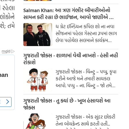
અને સમૃદ્ધિ પ્રાપ્ત કરી શકો છો. આજે
ી રહેલા
અમે તમને આ ઉપાયો વિશે માહિતી
Salman Khan: આ ત્રણ ગંભીર બીમારીઓનો
લોકોને
આપવા જઈ રહ્યા છીએ.
સામન કરી રહ્યા છે ભાઈજાન, આવો જાણીએ આ
બીમારી વિશે
ે; તમે
ધ ગ્રેટ ઈન્ડિયન કપિલ શો ના નવા
સીજનમાં પહેલા ગેસ્ટના રૂપમાં ભાગ
લેવા પહોચેલ સલમાને કાર્યક્રમ
દરમિયાન પોતાના સ્વાસ્સ્થ્ય સંબંધી
સમસ્યા વિશે વાત કરી. શો મા જ્યારે
ગુજરાતી જોક્સ - શાળામાં વેચી નાખશે - હંસી નહી
પણ સેલીબ્રિટીજમાં ફિટનેસ અને
રોકાશે
ડોલે શોલે ની વાત આવે છે તો નામ
ગુજરાતી જોક્સ - ચિન્ટુ – પપ્પુ, કૃપા
સૌથી પહેલા સલમાન ખાનનુ આવે
કરીને આજે મને તમારી સાયકલ
છે.
આપો. પપ્પુ – ના. ચિન્ટુ – જો તમે
મને સાયકલ નહીં આપો તો મને દુઃખ
થશે.
ગુજરાતી જોક્સ - તુ ક્યાં છે - ખૂબ હંસાવશે આ
જોક્સ
ગુજરાતી જોક્સ - એક સુંદર છોકરી
તેના બોયફ્રેન્ડ સાથે ફરતી હતી...