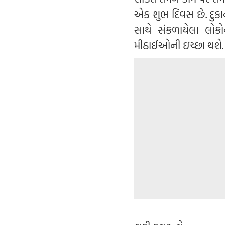
એક શુભ દિવસ છે. દુકાન
સાથે સંકળાયેલા લોકો
મીઠાઈઓની ઇચ્છા થશે.