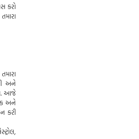
ાસ કરો
 તમારા
ે તમારા
થી અને
ો. આજે
મક અને
જન કરી
ટ્રોલ,