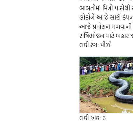
બાબતોમાં મિત્રો પાસેથ
લોકોને આજે સારી કંપ
આજે પ્રમોશન મળવાની 
રાત્રિભોજન માટે બહાર 
લકી રંગ: પીળો
લકી અંક: 6