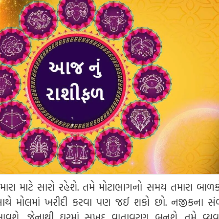
રા માટે સારો રહેશે. તમે મોટાભાગનો સમય તમારા બાળક
 સાથે મોલમાં ખરીદી કરવા પણ જઈ શકો છો. નજીકના સ
વશે, જેનાથી ઘરમાં સુખદ વાતાવરણ બનશે. તમે વ્ય