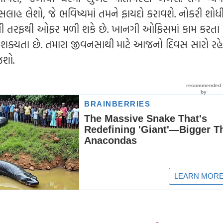
ી સલાહ લેશો, જે ભવિષ્યમાં તમને ફાયદો કરાવશે. નોકરી શોધ
ની તરફથી ઓફર મળી શકે છે. ખાનગી ઓફિસમાં કામ કરતા 
શક્યતા છે. તમારા જીવનસાથી માટે આજનો દિવસ સારો રહેશ
જશો.