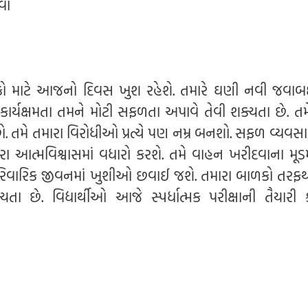
વો
ોકો માટે આજનો દિવસ ખુશ રહેશે. તમારે ઘણી નવી જવા
કાર્યક્ષમતા તમને મોટી સફળતા અપાવે તેવી શક્યતા છે. ત
. તમે તમારા વિરોધીઓ પ્રત્યે પણ નમ્ર બનશો. સફળ વ્યવસ
ા આત્મવિશ્વાસમાં વધારો કરશે. તમે વાહન ખરીદવાના મૂડ
ારિવારિક જીવનમાં ખુશીઓ છવાઈ જશે. તમારા બાળકો તરફથ
 છે. વિદ્યાર્થીઓ આજે સ્પર્ધાત્મક પરીક્ષાની તૈયારી ક