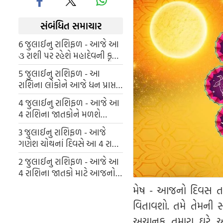
સંબંધિત સમાચાર
6 જુલાઈનુ રાશિફળ - આજે આ
૩ રાશી પર રહેશે મહાદેવની કૃપા,
સાંજે શિવ ચાલીસાનો કરો પાઠ
5 જુલાઈનુ રાશિફળ - આ
રાશિના લોકોને આજે ધન પ્રાપ્ત
થઈ શકે છે
4 જુલાઈનુ રાશિફળ - આજે આ
4 રાશિના જાતકોને મળશે
હનુમાનજીના આશિર્વાદ, મંદિરમાં
3 જુલાઈનુ રાશિફળ - આજે
જઈને સિંદુર જરૂર ચઢાવો
ગણેશ ચોથનાં દિવસે આ 4 રાશી
પર રહેશે ગણેશજી સાથે રિદ્ધિ-
2 જુલાઈનુ રાશિફળ - આજે આ
સિદ્ધિની કૃપા, ગણેશજીને દુર્વા
4 રાશિના જાતકો માટે આજનો
અર્પણ કરો
દિવસ ભારે, બેદરકારીથી બચો
મેષ - આજનો દિવસ તમા
અને સમજી વિચારીને નિર્ણય લો
વિતાવશો. તમે તેમની
અચાનક તમારા ઘરે આ