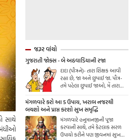
જરૂર વાંચો
ગુજરાતી જોક્સ - બે અઠવાડિયાની રજા
દાદા (પૌત્રને)- તારા શિક્ષક આવી
રહ્યા છે, જા અને છુપાઈ જા. પૌત્ર-
તમે પહેલા છુપાઈ જાઓ, મેં તારા
મૃત્યુના બહાને બે અઠવાડિયાની
રજા લીધી છે.
મંગળવારે કરો આ 5 ઉપાય, ખરાબ નજરથી
બચશો અને પ્રાપ્ત કરશો સુખ સમૃદ્ધિ
ો સાથે
મંગળવારે હનુમાનજીની પૂજા
કરવાની સાથે, તમે કેટલાક સરળ
ંબંધીઓ
ઉપાયો કરીને પણ જીવનમાં સુખ
વસાયિક