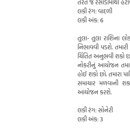
તરત જ રસોડામાંથી હટા
લકી રંગ: વાદળી
લકી અંક: 6
તુલા- તુલા રાશિના લ
નિભાવવી પડશે. તમારી 
ચિંતિત અનુભવી શકો છો
નોકરીનું આયોજન તમાર
હોઈ શકો છો. તમારા પ
સમાચાર મળવાની શક્યતા
આયોજન કરશે.
લકી રંગ: સોનેરી
લકી અંક: 3