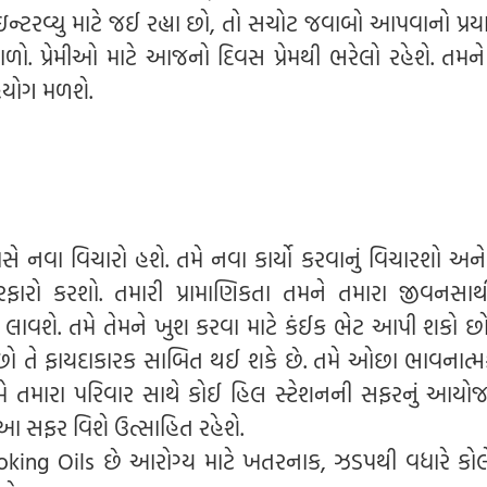
ન્ટરવ્યુ માટે જઈ રહ્યા છો, તો સચોટ જવાબો આપવાનો પ્રય
ળો. પ્રેમીઓ માટે આજનો દિવસ પ્રેમથી ભરેલો રહેશે. તમને
સહયોગ મળશે.
પાસે નવા વિચારો હશે. તમે નવા કાર્યો કરવાનું વિચારશો અન
ી ફેરફારો કરશો. તમારી પ્રામાણિકતા તમને તમારા જીવનસા
ેમ લાવશે. તમે તેમને ખુશ કરવા માટે કંઈક ભેટ આપી શકો છ
 છો તે ફાયદાકારક સાબિત થઈ શકે છે. તમે ઓછા ભાવનાત્
 તમે તમારા પરિવાર સાથે કોઈ હિલ સ્ટેશનની સફરનું આયો
આ સફર વિશે ઉત્સાહિત રહેશે.
g Oils છે આરોગ્ય માટે ખતરનાક, ઝડપથી વધારે કોલેસ્