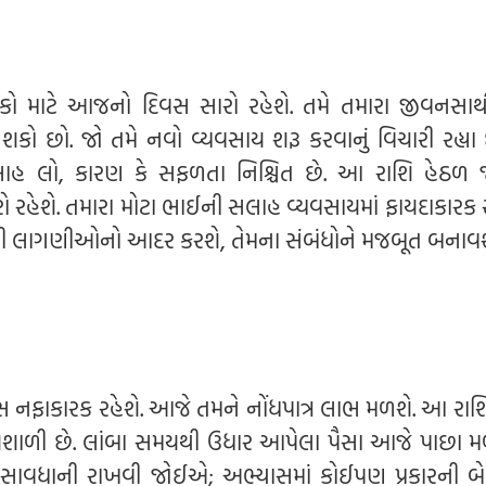
જાતકો માટે આજનો દિવસ સારો રહેશે. તમે તમારા જીવનસાથ
શકો છો. જો તમે નવો વ્યવસાય શરૂ કરવાનું વિચારી રહ્યા 
લાહ લો, કારણ કે સફળતા નિશ્ચિત છે. આ રાશિ હેઠળ જ
રો રહેશે. તમારા મોટા ભાઈની સલાહ વ્યવસાયમાં ફાયદાકારક
ની લાગણીઓનો આદર કરશે, તેમના સંબંધોને મજબૂત બનાવશ
વસ નફાકારક રહેશે. આજે તમને નોંધપાત્ર લાભ મળશે. આ રાશ
્યશાળી છે. લાંબા સમયથી ઉધાર આપેલા પૈસા આજે પાછા મ
ે સાવધાની રાખવી જોઈએ; અભ્યાસમાં કોઈપણ પ્રકારની બે