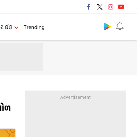
Follow us
્ટાઈલ
Trending
ગોળ